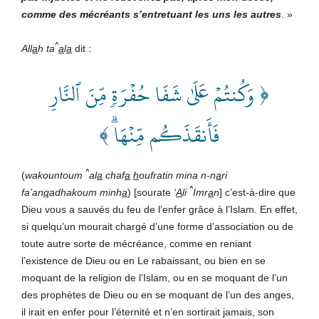
comme des mécréants s’entretuant les uns les autres
. »
^
All
a
h ta
a
l
a
dit
:
﴿ وَكُنتُمۡ عَلَىٰ شَفَا حُفۡرَةٖ مِّنَ ٱلنَّارِ
فَأَنقَذَكُم مِّنۡهَاۗ ﴾
^
(
wakountoum
al
a
chaf
a
h
oufratin mina n-n
a
ri
^
fa’an
q
adhakoum minh
a
) [sourate
‘
A
li
Imr
a
n
] c’est-à-dire que
Dieu vous a sauvés du feu de l’enfer grâce à l’Islam. En effet,
si quelqu’un mourait chargé d’une forme d’association ou de
toute autre sorte de mécréance, comme en reniant
l’existence de Dieu ou en Le rabaissant, ou bien en se
moquant de la religion de l’Islam, ou en se moquant de l’un
des prophètes de Dieu ou en se moquant de l’un des anges,
il irait en enfer pour l’éternité et n’en sortirait jamais, son