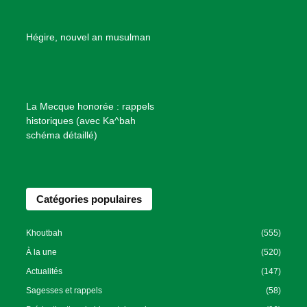
d
e
B
Hégire, nouvel an musulman
i
e
n
f
La Mecque honorée : rappels
a
historiques (avec Ka^bah
i
schéma détaillé)
s
a
n
Catégories populaires
c
e
I
Khoutbah
(555)
s
À la une
(520)
l
Actualités
(147)
a
Sagesses et rappels
(58)
m