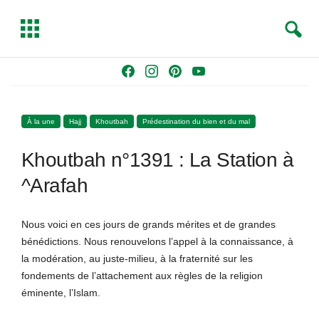
S
T
e
o
a
g
Skip
F
I
P
Y
r
g
to
a
n
i
o
c
l
content
c
s
n
u
h
e
À la une
Hajj
Khoutbah
Prédestination du bien et du mal
e
t
t
T
b
a
e
u
Khoutbah n°1391 : La Station à
o
g
r
b
o
r
e
e
^Arafah
k
a
s
m
t
Nous voici en ces jours de grands mérites et de grandes
bénédictions. Nous renouvelons l’appel à la connaissance, à
la modération, au juste-milieu, à la fraternité sur les
fondements de l’attachement aux règles de la religion
éminente, l’Islam.