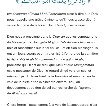
﴿ وَٱذۡكُرُواْ نِعۡمَتَ ٱللَّهِ عَلَيۡكُمۡ ﴾
^
^
(
wadhkour
ou
ni
mata l-L
a
hi
alaykoum
) c’est-à-dire que Dieu
nous rappelle une grâce éminente qu’Il nous a accordée, à
savoir la grâce de la foi en Dieu Celui Qui est éminent.
Dieu nous a enseigné dans le
Q
our’
a
n
que les compagnons
du Messager de Dieu
s
alla l-L
a
hou ^alayhi wasallam
se sont
unis et rassemblés sur la foi en Dieu et en Son Messager. Ils
ont uni leurs cœurs et ont fraternisé à l’ombre de la bannière
l
a
‘il
a
ha ‘il-l
a
l-L
a
h Mou
h
ammadoun raç
ou
lou l-L
a
h
, qui
proclame qu’Il n’est de dieu que Dieu et que
Mou
h
ammad
est le messager de Dieu, le regard dirigé vers un seul et
même objectif : lever haut cette bannière et marcher sur la
voie de la piété et de la sincérité envers Dieu, du
dévouement et du don de soi par recherche de l’agrément
^
de
All
a
h
a
zz
a wa
j
all
.
Chers frères, l’attachement à la voie de la sauvegarde, c’est