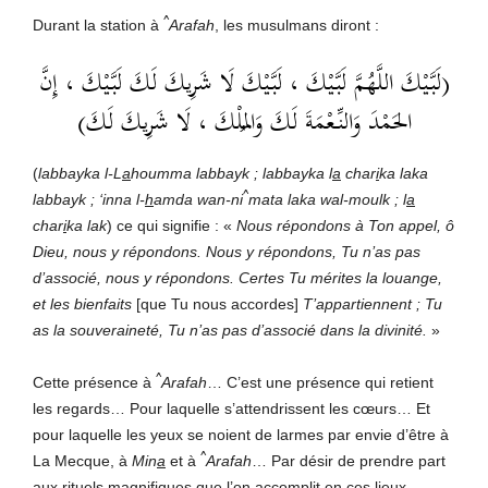
^
Durant la station à
Arafah
, les musulmans diront :
(لَبَّيْكَ اللَّهُمَّ لَبَّيْكَ ، لَبَّيْكَ لَا شَرِيكَ لَكَ لَبَّيْكَ ، إِنَّ
الحَمْدَ وَالنِّعْمَةَ لَكَ وَالمُلْكَ ، لَا شَرِيكَ لَكَ)
(
labbayka l-L
a
houmma labbayk ; labbayka l
a
char
i
ka laka
^
labbayk ; ‘inna l-
h
amda wan-ni
mata laka wal-moulk ; l
a
char
i
ka lak
) ce qui signifie : «
Nous répondons à Ton appel, ô
Dieu, nous y répondons. Nous y répondons, Tu n’as pas
d’associé, nous y répondons. Certes Tu mérites la louange,
et les bienfaits
[que Tu nous accordes]
T’appartiennent ; Tu
as la souveraineté, Tu n’as pas d’associé dans la divinité.
»
^
Cette présence à
Arafah
… C’est une présence qui retient
les regards… Pour laquelle s’attendrissent les cœurs… Et
pour laquelle les yeux se noient de larmes par envie d’être à
^
La Mecque, à
Min
a
et à
Arafah
… Par désir de prendre part
aux rituels magnifiques que l’on accomplit en ces lieux.