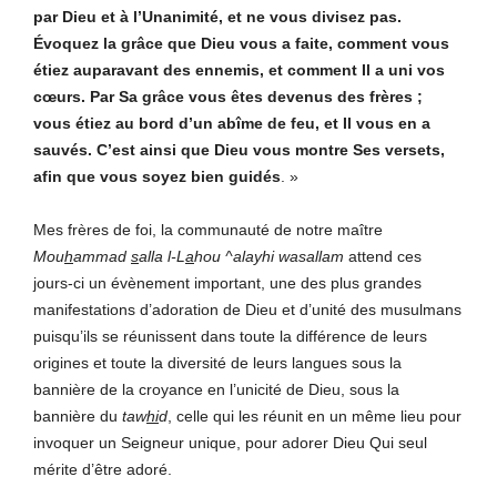
par Dieu et à l’Unanimité, et ne vous divisez pas.
Évoquez la grâce que Dieu vous a faite, comment vous
étiez auparavant des ennemis, et comment Il a uni vos
cœurs. Par Sa grâce vous êtes devenus des frères ;
vous étiez au bord d’un abîme de feu, et Il vous en a
sauvés. C’est ainsi que Dieu vous montre Ses versets,
afin que vous soyez bien guidés
. »
Mes frères de foi, la communauté de notre maître
Mou
h
ammad
s
alla l-L
a
hou ^alayhi wasallam
attend ces
jours-ci un évènement important, une des plus grandes
manifestations d’adoration de Dieu et d’unité des musulmans
puisqu’ils se réunissent dans toute la différence de leurs
origines et toute la diversité de leurs langues sous la
bannière de la croyance en l’unicité de Dieu, sous la
bannière du
taw
hi
d
, celle qui les réunit en un même lieu pour
invoquer un Seigneur unique, pour adorer Dieu Qui seul
mérite d’être adoré.