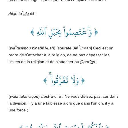
^
All
a
h ta
a
l
a
dit
:
﴿ وَٱعۡتَصِمُواْ بِحَبۡلِ ٱللَّهِ ﴾
^
^
(
wa
ta
s
im
ou
bi
h
abli l-L
a
h
) [sourate
‘
A
li
Imr
a
n
] Ceci est un
ordre de s’attacher à la religion, de ne pas dépasser les
limites de la religion et de s’attacher au
Q
our’
a
n
;
﴿ وَلَا تَفَرَّقُواْ ۚ ﴾
(
wal
a
tafarra
qou
) c’est-à-dire : Ne vous divisez pas, car dans
la division, il y a une faiblesse alors que dans l’union, il y a
une force ;