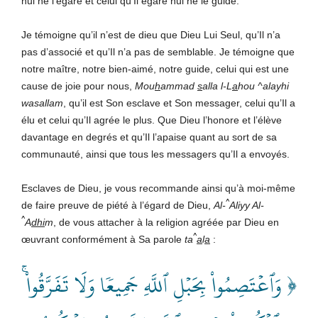
nul ne l’égare et celui qu’Il égare nul ne le guide.
Je témoigne qu’il n’est de dieu que Dieu Lui Seul, qu’Il n’a
pas d’associé et qu’Il n’a pas de semblable. Je témoigne que
notre maître, notre bien-aimé, notre guide, celui qui est une
cause de joie pour nous,
Mou
h
ammad
s
alla l-L
a
hou ^alayhi
wasallam
, qu’il est Son esclave et Son messager, celui qu’Il a
élu et celui qu’Il agrée le plus. Que Dieu l’honore et l’élève
davantage en degrés et qu’Il l’apaise quant au sort de sa
communauté, ainsi que tous les messagers qu’Il a envoyés.
Esclaves de Dieu, je vous recommande ainsi qu’à moi-même
^
de faire preuve de piété à l’égard de Dieu,
Al-
Aliyy Al-
^
A
dhi
m
, de vous attacher à la religion agréée par Dieu en
^
œuvrant conformément à Sa parole
ta
a
l
a
:
﴿ وَٱعۡتَصِمُواْ بِحَبۡلِ ٱللَّهِ جَمِيعٗا وَلَا تَفَرَّقُواْ ۚ