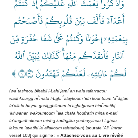
وَٱذۡكُرُواْ نِعۡمَتَ ٱللَّهِ عَلَيۡكُمۡ إِذۡ كُنتُمۡ
أَعۡدَآءٗ فَأَلَّفَ بَيۡنَ قُلُوبِكُمۡ فَأَصۡبَحۡتُم
بِنِعۡمَتِهِۦٓ إِخۡوَٰنٗا وَكُنتُمۡ عَلَىٰ شَفَا حُفۡرَةٖ مِّنَ
ٱلنَّارِ فَأَنقَذَكُم مِّنۡهَاۗ كَذَٰلِكَ يُبَيِّنُ ٱللَّهُ
لَكُمۡ ءَايَٰتِهِۦ لَعَلَّكُمۡ تَهۡتَدُونَ ١٠٣ ﴾
^
^
(
wa
ta
s
im
ou
bi
h
abli l-L
a
hi
j
am
i
an wal
a
tafarra
qou
^
^
^
wadhkour
ou
ni
mata l-L
a
hi
alaykoum ‘idh kountoum ‘a
d
a
’an
^
fa’allafa bayna
q
oul
ou
bikoum fa’a
s
ba
h
toum bini
matih
i
^
‘ikhw
a
nan wakountoum
al
a
chaf
a
h
oufratin mina n-n
a
ri
fa’an
q
adhakoum minh
a
kadh
a
lika youbayyinou l-L
a
hou
^
^
lakoum ‘
a
y
a
tih
i
la
allakoum tahtad
ou
n
) [sourate
‘
A
li
Imr
a
n
verset 103] qui signifie : «
Attachez-vous au Livre révélé