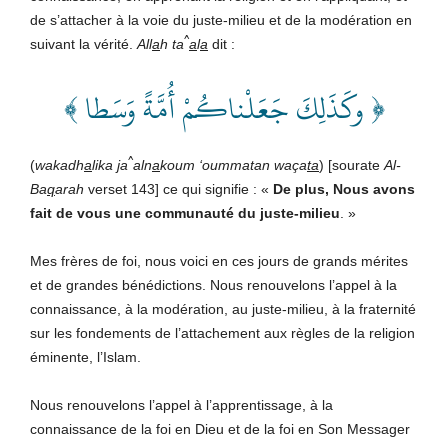
de s’attacher à la voie du juste-milieu et de la modération en
^
suivant la vérité.
All
a
h ta
a
l
a
dit
:
﴿ وكَذَلِكَ جَعَلْناكُمْ أُمَّةً وَسَطا ﴾
^
(
wakadh
a
lika
j
a
aln
a
koum ‘oummatan waça
ta
) [sourate
Al-
Ba
q
arah
verset 143] ce qui signifie : «
De plus, Nous avons
fait de vous une communauté du juste-milieu
. »
Mes frères de foi, nous voici en ces jours de grands mérites
et de grandes bénédictions. Nous renouvelons l’appel à la
connaissance, à la modération, au juste-milieu, à la fraternité
sur les fondements de l’attachement aux règles de la religion
éminente, l’Islam.
Nous renouvelons l’appel à l’apprentissage, à la
connaissance de la foi en Dieu et de la foi en Son Messager