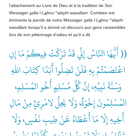
l’attachement au Livre de Dieu et à la tradition de Son
Messager
s
alla l-L
a
hou ^alayhi wasallam
. Combien est
éminente la parole de notre Messager
s
alla l-L
a
hou ^alayhi
wasallam
lorsqu’il a donné un discours aux gens rassemblés
lors de son pèlerinage d’adieu et qu’il a dit :
(( أَيُّهَا النَّاسُ إِنِّي قَدْ تَرَكْتُ فِيكُمْ مَا إِنِ
اعْتَصَمْتُمْ بِهِ فَلَنْ تَضِلُّوا أَبَدًا كِتَابَ اللهِ
وَسُنَّةَ نَبِيِّهِ، إِنَّ كُلَّ مُسْلِمٍ أَخُو المُسْلِمِ،
المُسْلِمُونَ إِخْوَةٌ، وَلَا يَحِلُّ لامْرِئٍ مِنْ مَالِ
أَخِيهِ إِلَا مَا أَعْطَاهُ عَنْ طِيبِ نَفْسٍ، وَلَا
تَظْلِمُوا، وَلَا تَرْجِعُوا بَعْدِي كُفَّارًا يَضْرِبُ