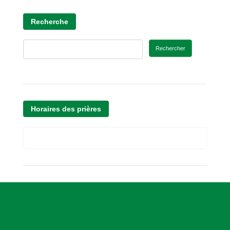
Recherche
Rechercher
Horaires des prières
A
s
s