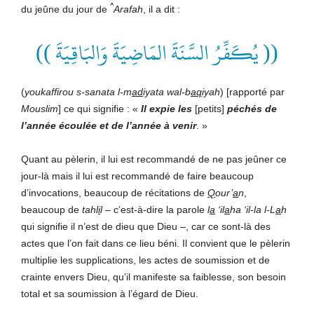
^
du jeûne du jour de
Arafah
, il a dit :
(( يُكَفِّرُ السَّنَةَ المَاضِيَةَ وَالبَاقِيَةَ ))
(
youkaffirou s-sanata l-m
ad
iyata wal-b
aq
iyah
) [rapporté par
Mouslim
] ce qui signifie : «
Il expie les
[petits]
péchés de
l’année écoulée et de l’année à venir
. »
Quant au pèlerin, il lui est recommandé de ne pas jeûner ce
jour-là mais il lui est recommandé de faire beaucoup
d’invocations, beaucoup de récitations de
Q
our’
a
n
,
beaucoup de
tahl
i
l
– c’est-à-dire la parole
l
a
‘il
a
ha ‘il-la l-L
a
h
qui signifie il n’est de dieu que Dieu –, car ce sont-là des
actes que l’on fait dans ce lieu béni. Il convient que le pèlerin
multiplie les supplications, les actes de soumission et de
crainte envers Dieu, qu’il manifeste sa faiblesse, son besoin
total et sa soumission à l’égard de Dieu.