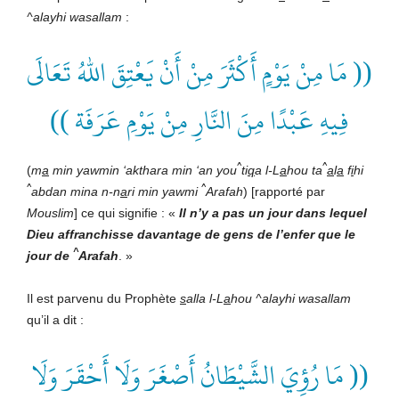
^alayhi wasallam
:
(( مَا مِنْ يَوْمٍ أَكْثَرَ مِنْ أَنْ يَعْتِقَ اللهُ تَعَالَى
فِيهِ عَبْدًا مِنَ النَّارِ مِنْ يَوْمِ عَرَفَة ))
^
^
(
m
a
min yawmin ‘akthara min ‘an you
ti
q
a l-L
a
hou ta
a
l
a
f
i
hi
^
^
abdan mina n-n
a
ri min yawmi
Arafah
) [rapporté par
Mouslim
] ce qui signifie : «
Il n’y a pas un jour dans lequel
Dieu affranchisse davantage de gens de l’enfer que le
^
jour de
Arafah
. »
Il est parvenu du Prophète
s
alla l-L
a
hou ^alayhi wasallam
qu’il a dit :
(( مَا رُؤِيَ الشَّيْطَانُ أَصْغَرَ وَلَا أَحْقَرَ وَلَا