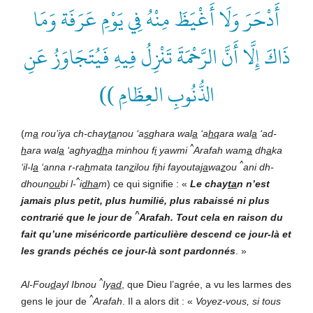
أَدْحَرَ وَلَا أَغْيَظَ مِنْهُ فِي يَوْمِ عَرَفَة وَمَا
ذَاكَ إِلَّا أَنَّ الرَّحْمَةَ تَنْزِلُ فِيهِ فَيُتَجَاوَزُ عَنِ
الذُّنُوبِ العِظَامِ ))
(
m
a
rou’iya ch-chay
ta
nou ‘a
s
ghara wal
a
‘a
hq
ara wal
a
‘ad-
^
h
ara wal
a
‘aghya
dh
a minhou f
i
yawmi
Arafah wam
a
dh
a
ka
^
‘il-l
a
‘anna r-ra
h
mata tan
z
ilou f
i
hi fayouta
ja
wa
z
ou
ani dh-
^
dhoun
ou
bi l-
i
dha
m
) ce qui signifie : «
Le chay
ta
n n’est
jamais plus petit, plus humilié, plus rabaissé ni plus
^
contrarié que le jour de
Arafah. Tout cela en raison du
fait qu’une miséricorde particulière descend ce jour-là et
les grands péchés ce jour-là sont pardonnés
. »
^
Al-Fou
d
ayl Ibnou
Iy
ad
, que Dieu l’agrée, a vu les larmes des
^
gens le jour de
Arafah
. Il a alors dit : «
Voyez-vous, si tous