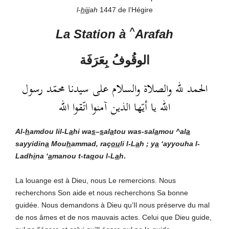
l-
h
i
jj
ah
1447 de l’Hégire
^
La Station à
Arafah
الوقُوفُ بِعَرَفَة
الحمد لله والصلاة والسلام على سيدنا محمّد رسول
الله يا أيّها الذين آمنوا اتّقوا الله
Al-
h
amdou lil-L
a
hi
wa
s
–
s
al
a
tou was-sal
a
mou ^al
a
sayyidin
a
Mou
h
ammad, raç
ou
li l-L
a
h ; y
a
‘ayyouha l-
Ladh
i
na ‘
a
manou t-ta
q
ou l-L
a
h
.
La louange est à Dieu, nous Le remercions. Nous
recherchons Son aide et nous recherchons Sa bonne
guidée. Nous demandons à Dieu qu’Il nous préserve du mal
de nos âmes et de nos mauvais actes. Celui que Dieu guide,