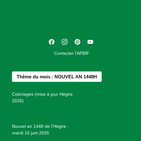
o
c
i
a
t
F
I
P
Y
i
a
n
i
o
o
Contacter l'APBIF
c
s
n
u
n
e
t
t
T
d
b
a
e
u
e
Thème du mois : NOUVEL AN 1448H
o
g
r
b
s
o
r
e
e
P
Coloriages (mise à jour Hégire
k
a
s
r
2026)
m
t
o
j
e
Nouvel an 1448 de l’Hégire :
t
mardi 16 juin 2026
s