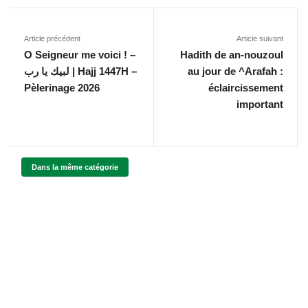
Article précédent
Article suivant
O Seigneur me voici ! –
Hadith de an-nouzoul
لبيك يا رب | Hajj 1447H –
au jour de ^Arafah :
Pèlerinage 2026
éclaircissement
important
Dans la même catégorie