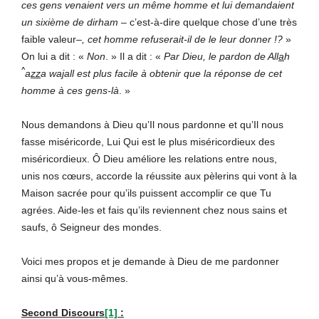
ces gens venaient vers un même homme et lui demandaient
un sixième de dirham –
c’est-à-dire quelque chose d’une très
faible valeur–
, cet homme refuserait-il de le leur donner !?
»
On lui a dit : «
Non
. » Il a dit : «
Par
Dieu, le pardon de All
a
h
^
a
zz
a wa
j
all est plus facile à obtenir que la réponse de cet
homme à ces gens-là
. »
Nous demandons à Dieu qu’Il nous pardonne et qu’Il nous
fasse miséricorde, Lui Qui est le plus miséricordieux des
miséricordieux. Ô Dieu améliore les relations entre nous,
unis nos cœurs, accorde la réussite aux pèlerins qui vont à la
Maison sacrée pour qu’ils puissent accomplir ce que Tu
agrées. Aide-les et fais qu’ils reviennent chez nous sains et
saufs, ô Seigneur des mondes.
Voici mes propos et je demande à Dieu de me pardonner
ainsi qu’à vous-mêmes.
Second Discours
[1]
: