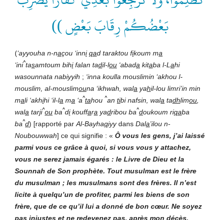
بَعْضُكُمْ رِقَابَ بَعْضٍ ))
(
‘ayyouha n-n
a
çou ‘inn
i
qa
d taraktou f
i
koum m
a
^
‘ini
ta
s
amtoum bih
i
falan ta
d
il-l
ou
‘abad
a
kit
a
ba l-L
a
hi
wasounnata nabiyyih
;
‘inna koulla mouslimin ‘akhou l-
mouslim, al-mouslim
ou
na ‘ikhwah, wal
a
ya
h
il-lou limri’in min
^
^
m
a
li ‘akh
i
hi ‘il-l
a
m
a
‘a
ta
hou
an
ti
bi nafsin, wal
a
ta
dh
lim
ou
,
^
^
^
wal
a
tar
j
i
ou
ba
d
i
kouff
a
r
a
ya
d
ribou ba
d
oukoum ri
qa
ba
^
ba
d
) [rapporté par
Al-Bayha
q
iyy
dans
Dal
a
’ilou n-
Noubouwwah
] ce qui signifie : «
Ô vous les gens, j’ai laissé
parmi vous ce grâce à quoi, si vous vous y attachez,
vous ne serez jamais égarés : le Livre de Dieu et la
Sounnah de Son prophète. Tout musulman est le frère
du musulman ; les musulmans sont des frères. Il n’est
licite à quelqu’un de profiter, parmi les biens de son
frère, que de ce qu’il lui a donné de bon cœur. Ne soyez
pas injustes et ne redevenez pas, après mon décès,