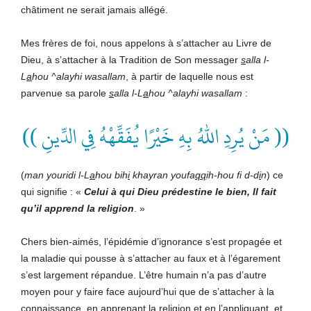
châtiment ne serait jamais allégé.
Mes frères de foi, nous appelons à s’attacher au Livre de
Dieu, à s’attacher à la Tradition de Son messager
s
alla l-
L
a
hou ^alayhi wasallam
, à partir de laquelle nous est
parvenue sa parole
s
alla l-L
a
hou ^alayhi wasallam
:
(( مَنْ يُرِدِ اللهُ بِهِ خَيْرًا يُفَقِّهْهُ فِي الدِّينِ ))
(
man youridi l-L
a
hou bih
i
khayran youfa
qq
ih-hou fi d-d
i
n
) ce
qui signifie : «
Celui à qui Dieu prédestine le bien, Il fait
qu’il apprend la religion
. »
Chers bien-aimés, l’épidémie d’ignorance s’est propagée et
la maladie qui pousse à s’attacher au faux et à l’égarement
s’est largement répandue. L’être humain n’a pas d’autre
moyen pour y faire face aujourd’hui que de s’attacher à la
connaissance, en apprenant la religion et en l’appliquant, et