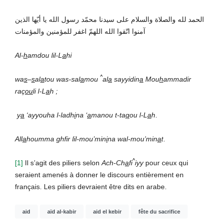
الحمد لله والصلاة والسلام على سيدنا محمّد رسول الله يا أيّها الذين
آمنوا اتّقوا الله اللهمّ اغفر للمؤمنين والمؤمنات
Al-
h
amdou lil-L
a
hi
^
wa
s
–
s
al
a
tou was-sal
a
mou
al
a
sayyidin
a
Mou
h
ammadir
raç
ou
li l-L
a
h ;
y
a
‘ayyouha l-ladh
i
na ‘
a
manou t-ta
q
ou l-L
a
h
.
All
a
houmma ghfir lil-mou’min
i
na wal-mou’min
a
t
.
^
[1]
Il s’agit des piliers selon
Ach-Ch
a
fi
iyy
pour ceux qui
seraient amenés à donner le discours entièrement en
français. Les piliers devraient être dits en arabe.
aid
aïd al-kabir
aid el kebir
fête du sacrifice