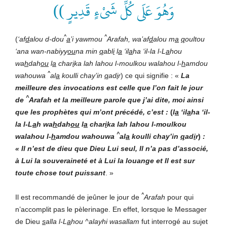
وَهُوَ عَلَى كُلِّ شَىْءٍ قَدِيرٍ ))
^
^
(
‘af
d
alou d-dou
a
’i yawmou
Arafah, wa’af
d
alou m
a
q
oultou
‘ana wan-nabiyy
ou
na min
q
abl
i
l
a
‘il
a
ha ‘il-la l-L
a
hou
wa
h
dah
ou
l
a
char
i
ka lah lahou l-moulkou walahou l-
h
amdou
^
wahouwa
al
a
koulli chay’in
q
ad
i
r
) ce qui signifie : «
La
meilleure des invocations est celle que l’on fait le jour
^
de
Arafah et la meilleure parole que j’ai dite, moi ainsi
que les prophètes qui m’ont précédé, c’est :
(
l
a
‘il
a
ha ‘il-
la l-L
a
h wa
h
dah
ou
l
a
char
i
ka lah lahou l-moulkou
^
walahou l-
h
amdou wahouwa
al
a
koulli chay’in
q
ad
i
r
)
:
« Il n’est de dieu que Dieu Lui seul, Il n’a pas d’associé,
à Lui la souveraineté et à Lui la louange et Il est sur
toute chose tout puissant
. »
^
Il est recommandé de jeûner le jour de
Arafah
pour qui
n’accomplit pas le pèlerinage. En effet, lorsque le Messager
de Dieu
s
alla l-L
a
hou ^alayhi wasallam
fut interrogé au sujet