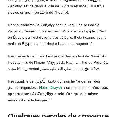
Zab
i
diyy, est né dans la ville de Bilgram en Inde, il y a trois
siècles environ (en 1145 de l’Hégire).
Il est surnommé Az-Zab
i
diyy car il a vécu une période à
Zabid au Yémen, puis il est parti s’installer en Égypte. C’est
en Égypte qu’il est devenu très célèbre. Il était connu avant,
mais en Égypte sa notoriété a beaucoup augmenté.
Il est né en Inde, mais il est arabe descendant de l’Imam Al-
H
ouçayn fils de l’Imam ^Aliyy et de F
at
imah, fille du Prophète
محمد Mou
h
ammad صلى الله عليه وسلم. Il était
H
anafiyy.
Il est qualifié de خاتمةُ اللُّغَوِيِّينَ qui signifie “le dernier des
grands linguistes”.
Notre Chaykh
a en effet dit :
“il n’est pas
apparu après Az-Zab
i
diyy quelqu’un qui a le même
niveau dans la langue !”
Quelques paroles de croyance