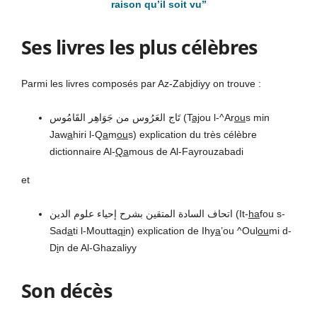
raison qu’il soit vu”
Ses livres les plus célèbres
Parmi les livres composés par Az-Zab
i
diyy on trouve :
تَاج العَرُوس من جَوَاهِر القَامُوس (T
aj
ou l-^Ar
ou
s min
Jaw
a
hiri l-Q
a
m
ou
s) explication du très célèbre
dictionnaire Al-
Qa
mous de Al-Fayrouzabadi
et
اتحاف السادة المتقين بشرح إحياء علوم الدين (It-
ha
fou s-
Sad
a
ti l-Moutta
qi
n) explication de Ihy
a
’ou ^Oul
ou
mi d-
D
i
n de Al-Ghazaliyy
Son décès