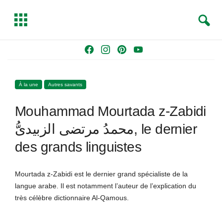
S
T
e
o
a
g
Skip
F
I
P
Y
r
g
to
a
n
i
o
c
l
content
c
s
n
u
h
e
À la une
Autres savants
e
t
t
T
b
a
e
u
Mouhammad Mourtada z-Zabidi
o
g
r
b
o
r
e
e
محمدُ مرتضى الزبيدىُّ, le dernier
k
a
s
des grands linguistes
m
t
Mourtada z-Zabidi est le dernier grand spécialiste de la
langue arabe. Il est notamment l’auteur de l’explication du
très célèbre dictionnaire Al-Qamous.