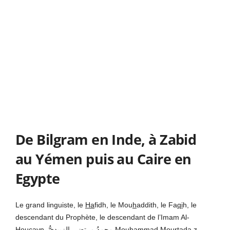
De Bilgram en Inde, à Zabid
au Yémen puis au Caire en
Egypte
Le grand linguiste, le
Ha
fidh, le Mou
h
addith, le Fa
qi
h, le
descendant du Prophète, le descendant de l’Imam Al-
Houçayn, محمدُ مرتضى الزبيدىُّ Mou
h
ammad Mourta
da
z-