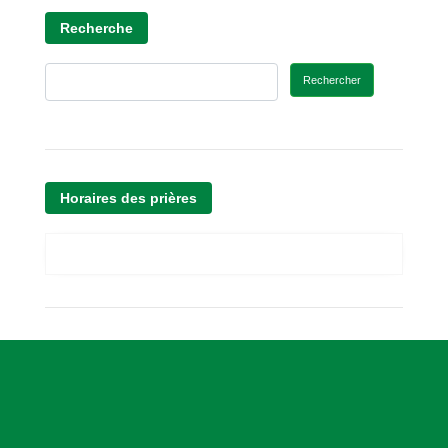
Recherche
Rechercher
Horaires des prières
A
s
s