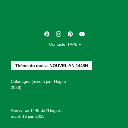
o
c
i
a
t
F
I
P
Y
i
a
n
i
o
o
Contacter l'APBIF
c
s
n
u
n
e
t
t
T
d
b
a
e
u
e
Thème du mois : NOUVEL AN 1448H
o
g
r
b
s
o
r
e
e
P
Coloriages (mise à jour Hégire
k
a
s
r
2026)
m
t
o
j
e
Nouvel an 1448 de l’Hégire :
t
mardi 16 juin 2026
s
d