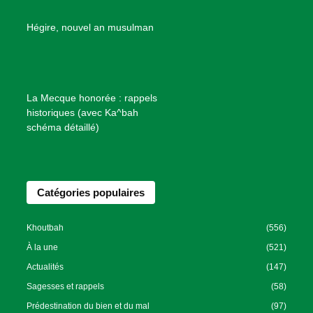
e
B
Hégire, nouvel an musulman
i
e
n
f
La Mecque honorée : rappels
a
historiques (avec Ka^bah
i
schéma détaillé)
s
a
n
Catégories populaires
c
e
I
Khoutbah
(556)
s
À la une
(521)
l
Actualités
(147)
a
Sagesses et rappels
(58)
m
Prédestination du bien et du mal
(97)
i