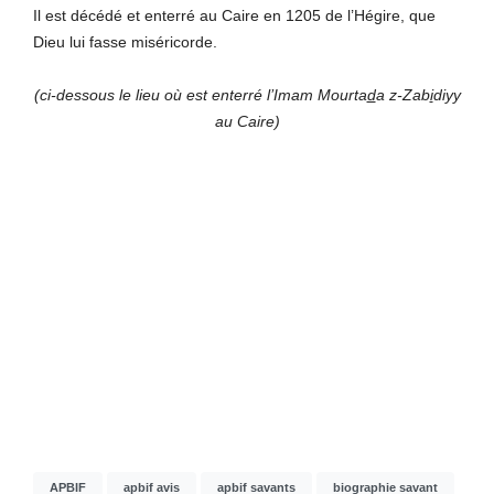
Il est décédé et enterré au Caire en 1205 de l’Hégire, que
Dieu lui fasse miséricorde.
(ci-dessous le lieu où est enterré l’Imam Mourta
d
a z-Zab
i
diyy
au Caire)
APBIF
apbif avis
apbif savants
biographie savant