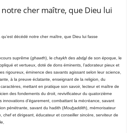
otre cher maître, que Dieu lui
s qu’est décédé notre cher maître, que Dieu lui fasse
secours suprême (
ghawth
), le
chaykh
des
abd
a
l
de son époque, le
appliqué et vertueux, doté de dons éminents, l’adorateur pieux et
tes rigoureux, éminence des savants agissant selon leur science,
sante, à la preuve éclatante, enseignant de la religion, du
caractères, mettant en pratique son savoir, lecteur et maître de
oricien des fondements du droit, revivificateur du quatorzième
 des innovations d’égarement, combattant la mécréance, savant
on pénétrante, savant du hadith (
Mou
h
addith
), mémorisateur
e, chef et dirigeant, éducateur et conseiller sincère, serviteur de
e,