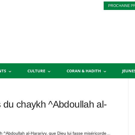
PROCHAINE P
NTS
CULTURE
CORAN & HADITH
JEUNE
du chaykh ^Abdoullah al-
 ^Abdoullah al-Harariyy, que Dieu lui fasse miséricorde…