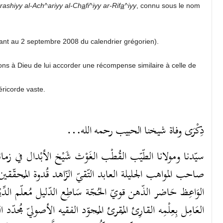
rashiyy al-Ach^ariyy al-Ch
a
fi^iyy ar-Rif
a
^iyy
, connu sous le nom
ant au 2 septembre 2008 du calendrier grégorien).
s à Dieu de lui accorder une récompense similaire à celle de
éricorde vaste.
ذِكْرَى وفاة شيخنا الحبيب رحمه الله…
سيّدنا ومولانا الطّيّب القُطْب الغَوْث شَيْخ الأبْدال في زمانه ال
صاحب المواهب الجليلة العابد التّقيّ الزّاهد قُدوة المُحقّقين و
الوَاعِظ حَاضر الذّهن قويّ الحُجّة سَاطِع الدّليل مُعلّم الدِّيْن 
العَامِل بِعِلْمِه القارِئ المُقرئ المُجوّد الفقيه الأصوليّ مُجدّد 