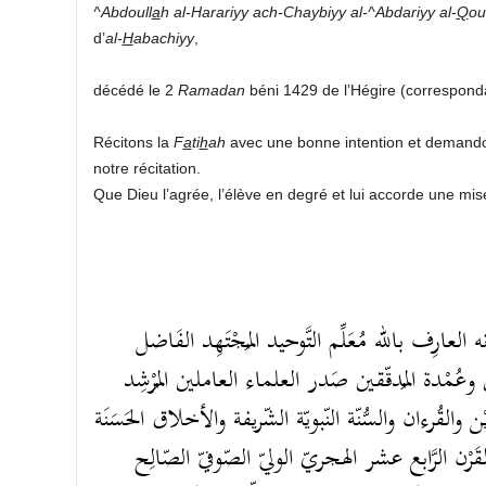
^Abdoull
a
h al-Harariyy ach-Chaybiyy al-^Abdariyy al-
Q
ou
d’
al-
H
abachiyy
,
décédé le 2
Rama
da
n
béni 1429 de l’Hégire (correspond
Récitons la
F
a
ti
h
ah
avec une bonne intention et demandon
notre récitation.
Que Dieu l’agrée, l’élève en degré et lui accorde une mis
عارِف بالله مُعَلِّم التَّوحيد المُجْتَهِد الفَاضل
عُمْدة المُدقّقين صَدر العلماء العاملين المُرْشِد
والقُرءان والسُّنّة النّبويّة الشّريفة والأخلاق الحَسَنَة
القَرْن الرَّابع عشر الهجريّ الوليّ الصّوفيّ الصّالِح