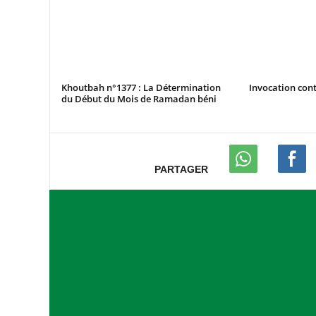
Khoutbah n°1377 : La Détermination
Invocation cont
du Début du Mois de Ramadan béni
PARTAGER
A
s
s
o