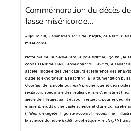
Commémoration du décès de n
fasse miséricorde…
Aujourd’hui, 2
Rama
da
n
1447 de l’hégire, cela fait 18 an
miséricorde.
Notre maître, le bienveillant, le pôle spirituel (
q
outb
), le 
connaisseur de Dieu, l’enseignant du
Taw
hi
d
, le savant 
ascète, modèle des vérificateurs et référence des analys
guide et exhortateur, à l’esprit vif, à l’argumentation puis
Q
our’
a
n
, de la noble
Sounnah
prophétique et des nobles 
récitation, spécialiste des règles de
ta
j
w
i
d
, juriste et thé
siècle de l’Hégire, saint et soufi vertueux, pourfendeur
éminent, érudit d’une vaste science et d’une compréhensi
(
Ha
fi
dh
), exégète, linguiste accompli,
mouft
i
, imam illustr
la science du noble
h
ad
i
t
h
prophétique – le
chaykh
humbl