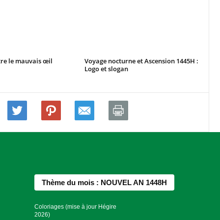
re le mauvais œil
Voyage nocturne et Ascension 1445H :
Logo et slogan
Thème du mois : NOUVEL AN 1448H
Coloriages (mise à jour Hégire
2026)