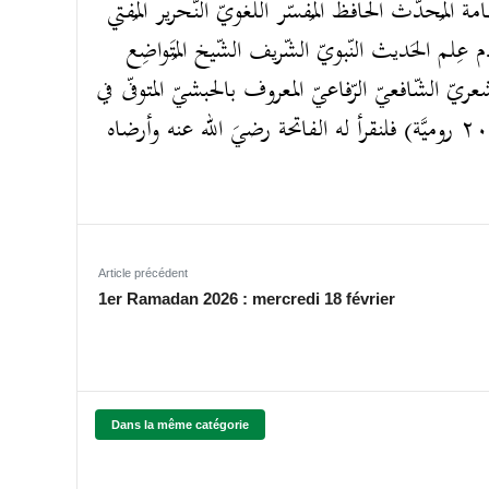
هّامة المُحدّث الحافظ المُفسّر اللّغويّ النّحرير المُفتي
م عِلم الحَديث النّبويّ الشّريف الشّيخ المُتَواضِع
ريّ الشّافعيّ الرّفاعيّ المعروف بالحبشيّ المتوفّى في
٢ رمضان المبارك ١٤٢٩ للهجرة (الموافق في ٢ أيلول ٢٠٠٨ روميَّة) فلنقرأ له الفاتحة رضيَ الله عنه وأرضاه
Article précédent
1er Ramadan 2026 : mercredi 18 février
Dans la même catégorie