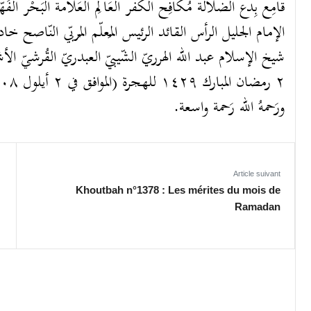
قامِع بِدع الضلالة مُكافِح الكُفر العَالِم العَلَّامة البَحْر الفَ
الإمام الجليل الرأس القائد الرئيس المُعلّم المُربّي النّاصح خاد
شيخ الإسلام عبد الله الهرريّ الشّيبيّ العبدريّ القُرشيّ الأشع
ورَحمهُ الله رَحمة واسعة.
Article suivant
Khoutbah n°1378 : Les mérites du mois de
Ramadan