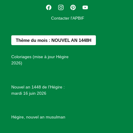
t
F
I
P
Y
i
a
n
i
o
o
Contacter l'APBIF
c
s
n
u
n
e
t
t
T
d
b
a
e
u
e
Thème du mois : NOUVEL AN 1448H
o
g
r
b
s
o
r
e
e
P
Coloriages (mise à jour Hégire
k
a
s
r
2026)
m
t
o
j
e
Nouvel an 1448 de l’Hégire :
t
mardi 16 juin 2026
s
d
e
B
Hégire, nouvel an musulman
i
e