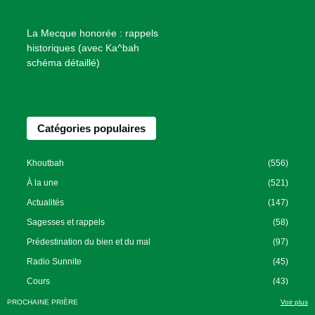
n
f
La Mecque honorée : rappels
a
historiques (avec Ka^bah
i
schéma détaillé)
s
a
n
Catégories populaires
c
e
I
Khoutbah
(556)
s
À la une
(521)
l
Actualités
(147)
a
Sagesses et rappels
(58)
m
Prédestination du bien et du mal
(97)
i
Radio Sunnite
(45)
q
u
Cours
(43)
e
PROCHAINE PRIÈRE
Voir plus
e