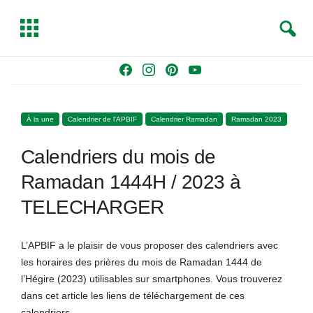
S
T
e
o
a
g
Skip
F
I
P
Y
r
g
to
a
n
i
o
c
l
content
c
s
n
u
h
e
À la une
Calendrier de l'APBIF
Calendrier Ramadan
Ramadan 2023
e
t
t
T
b
a
e
u
Calendriers du mois de
o
g
r
b
o
r
e
e
Ramadan 1444H / 2023 à
k
a
s
TELECHARGER
m
t
L’APBIF a le plaisir de vous proposer des calendriers avec
les horaires des prières du mois de Ramadan 1444 de
l’Hégire (2023) utilisables sur smartphones. Vous trouverez
dans cet article les liens de téléchargement de ces
calendriers.