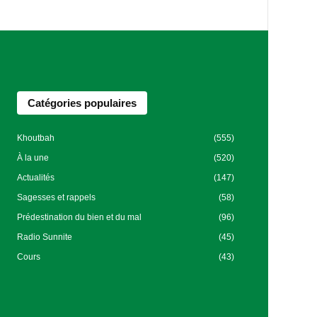
Catégories populaires
Khoutbah
(555)
À la une
(520)
Actualités
(147)
Sagesses et rappels
(58)
Prédestination du bien et du mal
(96)
Radio Sunnite
(45)
Cours
(43)