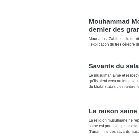
Mouhammad Mourtada z-Zabid
dernier des gra
Mourtada z-Zabidi est le derni
l’explication du très célèbre 
Savants du sala
Le musulman aime et respecte 
qu’ils aient vécu au temps du salaf (سلف), c’est-à-dire lors des 3 premiers siècles de 
du khalaf (خلف), c’
La raison saine
La religion musulmane ne repo
saine est parmi les plus solid
(l’unanimité des savants musu