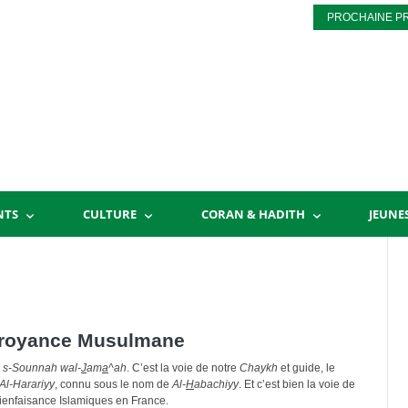
PROCHAINE P
NTS
CULTURE
CORAN & HADITH
JEUNE
Croyance Musulmane
 s-Sounnah wal-
J
am
a
^ah
. C’est la voie de notre
Chaykh
et guide, le
Al-Harariyy
, connu sous le nom de
Al-
H
abachiyy
. Et c’est bien la voie de
Bienfaisance Islamiques en France.