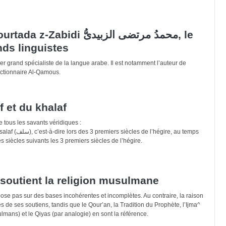
i محمدُ مرتضى الزبيدىُّ, le
nds linguistes
er grand spécialiste de la langue arabe. Il est notamment l’auteur de
dictionnaire Al-Qamous.
f et du khalaf
tous les savants véridiques :
l’hégire, au temps
est-à-dire les siècles suivants les 3 premiers siècles de l’hégire.
 soutient la religion musulmane
se pas sur des bases incohérentes et incomplètes. Au contraire, la raison
es de ses soutiens, tandis que le Qour’an, la Tradition du Prophète, l’Ijma^
lmans) et le Qiyas (par analogie) en sont la référence.