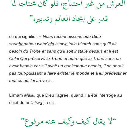
العرش من غير احتياج، فلو كان محتاجا لما
قدر على إيجاد العالم وتدبيره”
ce qui signifie : «
Nous reconnaissons que Dieu
soub
ha
nahou wata^
a
l
a
istaw
a
^ala l-^arch sans qu’Il ait
besoin du Trône et sans qu’Il soit installé dessus et Il est
Celui Qui préserve le Trône et autre que le Trône sans en
avoir besoin car s’Il avait un quelconque besoin, Il ne serait
pas tout-puissant à faire exister le monde et à lui prédestiner
tout ce qui lui arrive
».
L’imam
M
a
lik,
que Dieu l’agrée, quand il a été interrogé au
sujet de
al-‘istiw
a
’,
a dit :
“لا يقال كيف وكيف عنه مرفوع”