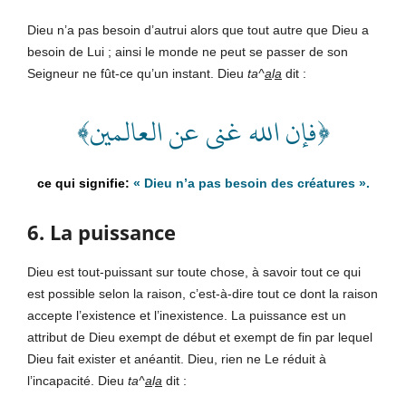
Dieu n’a pas besoin d’autrui alors que tout autre que Dieu a
besoin de Lui ; ainsi le monde ne peut se passer de son
Seigneur ne fût-ce qu’un instant. Dieu
ta^
a
l
a
dit :
﴿فإن الله غني عن العالمين﴾
«
Dieu n’a pas besoin des créatures
».
6. La puissance
Dieu est tout-puissant sur toute chose, à savoir tout ce qui
est possible selon la raison, c’est-à-dire tout ce dont la raison
accepte l’existence et l’inexistence. La puissance est un
attribut de Dieu exempt de début et exempt de fin par lequel
Dieu fait exister et anéantit. Dieu, rien ne Le réduit à
l’incapacité. Dieu
ta^
a
l
a
dit :