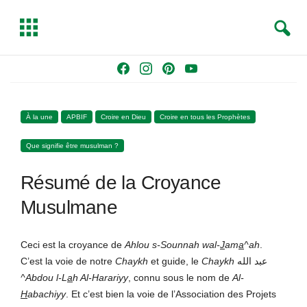
S
T
e
o
a
g
Skip
F
I
P
Y
r
g
to
a
n
i
o
c
l
content
c
s
n
u
h
e
À la une
APBIF
Croire en Dieu
Croire en tous les Prophètes
e
t
t
T
b
a
e
u
Que signifie être musulman ?
o
g
r
b
o
r
e
e
Résumé de la Croyance
k
a
s
m
t
Musulmane
Ceci est la croyance de
Ahlou s-Sounnah wal-
J
am
a
^ah
.
C’est la voie de notre
Chaykh
et guide, le
Chaykh
عبد الله
^Abdou l-L
a
h Al-Harariyy
, connu sous le nom de
Al-
H
abachiyy
. Et c’est bien la voie de l’Association des Projets