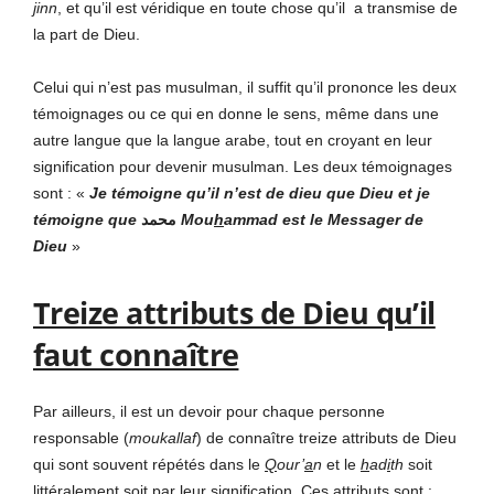
j
inn
, et qu’il est véridique en toute chose qu’il a transmise de
la part de Dieu.
Celui qui n’est pas musulman, il suffit qu’il prononce les deux
témoignages ou ce qui en donne le sens, même dans une
autre langue que la langue arabe, tout en croyant en leur
signification pour devenir musulman. Les deux témoignages
sont : «
Je témoigne qu’il n’est de dieu que Dieu et je
témoigne que
محمد
Mou
h
ammad est le Messager de
Dieu
»
Treize attributs de Dieu qu’il
faut connaître
Par ailleurs, il est un devoir pour chaque personne
responsable (
moukallaf
) de connaître treize attributs de Dieu
qui sont souvent répétés dans le
Q
our’
a
n
et le
h
ad
i
th
soit
littéralement soit par leur signification. Ces attributs sont :