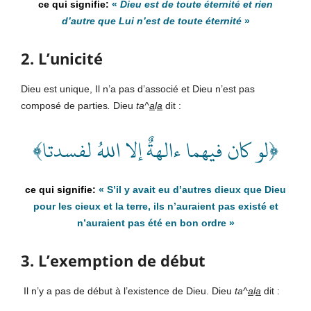
«
Dieu est de toute éternité et rien
d’autre que
Lui n’est de toute éternité
»
2. L’unicité
Dieu est unique, Il n’a pas d’associé et Dieu n’est pas
composé de parties
.
Dieu
ta^
a
l
a
dit :
﴿لو كان فيهما ءالهةٌ إلا اللهُ لفسدتا﴾
«
S’il y avait
eu
d’autres dieux que Dieu
pour les cieux et la terre, ils n’auraient pas existé et
n’auraient pas été en bon ordre
»
3. L’exemption de début
Il n’y a pas de début à l’existence de Dieu. Dieu
ta^
a
l
a
dit :