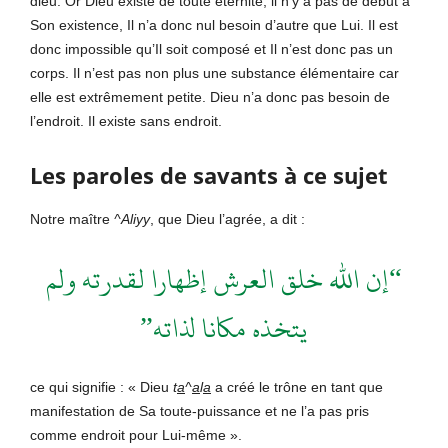
dieu. Or Dieu existe de toute éternité, il n’y a pas de début à
Son existence, Il n’a donc nul besoin d’autre que Lui. Il est
donc impossible qu’Il soit composé et Il n’est donc pas un
corps. Il n’est pas non plus une substance élémentaire car
elle est extrêmement petite. Dieu n’a donc pas besoin de
l’endroit. Il existe sans endroit.
Les p
aroles de savants à ce sujet
Notre maître
^Aliyy
, que Dieu l’agrée, a dit :
“إن الله خلق العرش إظهارا لقدرته ولم
يتخذه مكانا لذاته”
ce qui signifie : « Dieu
t
a
^
a
l
a
a créé le trône en tant que
manifestation de Sa toute-puissance et ne l’a pas pris
comme endroit pour Lui-même ».