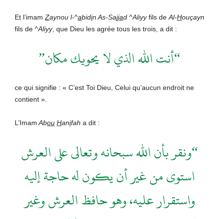
Et l’imam
Z
aynou l-^
a
bid
i
n As-Sa
jja
d ^Aliyy
fils de
Al-
H
ouçayn
fils de
^Aliyy
, que Dieu les agrée tous les trois, a dit :
“أنت الله الذي لا يحويك مكان”
ce qui signifie : « C’est Toi Dieu, Celui qu’aucun endroit ne
contient ».
L’Imam
Ab
ou
H
an
i
fah
a dit :
“ونقر بأن الله سبحانه وتعالى على العرش
استوى من غير أن يكون له حاجة إليه
واستقرار عليه، وهو حافظ العرش وغير