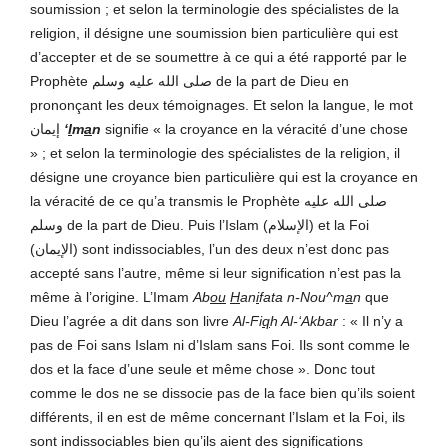
soumission ; et selon la terminologie des spécialistes de la
religion, il désigne une soumission bien particulière qui est
d’accepter et de se soumettre à ce qui a été rapporté par le
Prophète صلى الله عليه وسلم de la part de Dieu en
prononçant les deux témoignages. Et selon la langue, le mot
إيمان
‘
I
m
a
n
signifie « la croyance en la véracité d’une chose
» ; et selon la terminologie des spécialistes de la religion, il
désigne une croyance bien particulière qui est la croyance en
la véracité de ce qu’a transmis le Prophète صلى الله عليه
وسلم de la part de Dieu. Puis l’Islam (الإسلام) et la Foi
(الإيمان) sont indissociables, l’un des deux n’est donc pas
accepté sans l’autre, même si leur signification n’est pas la
même à l’origine. L’Imam
Ab
ou
H
an
i
fata n-Nou^m
a
n
que
Dieu l’agrée a dit dans son livre
Al-Fi
q
h Al-‘Akbar
: « Il n’y a
pas de Foi sans Islam ni d’Islam sans Foi. Ils sont comme le
dos et la face d’une seule et même chose ». Donc tout
comme le dos ne se dissocie pas de la face bien qu’ils soient
différents, il en est de même concernant l’Islam et la Foi, ils
sont indissociables bien qu’ils aient des significations