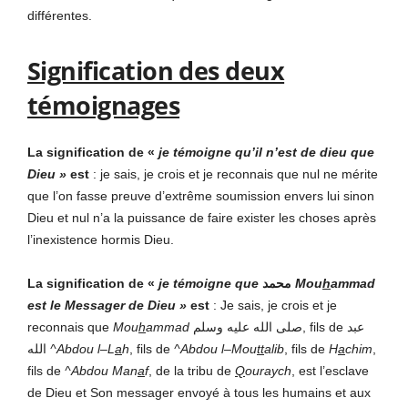
différentes.
Signification des deux
témoignages
La signification de «
je témoigne qu’il n’est de dieu que
Dieu »
est
: je sais, je crois et je reconnais que nul ne mérite
que l’on fasse preuve d’extrême soumission envers lui sinon
Dieu et nul n’a la puissance de faire exister les choses après
l’inexistence hormis Dieu.
La signification de «
je témoigne que
محمد
Mou
h
ammad
est le Messager de Dieu »
est
: Je sais, je crois et je
reconnais que
Mou
h
ammad
صلى الله عليه وسلم, fils de عبد
الله
^Abdou l
–
L
a
h
, fils de
^Abdou l
–
Mou
tt
alib
, fils de
H
a
chim
,
fils de
^Abdou Man
a
f
, de la tribu de
Q
ouraych
, est l’esclave
de Dieu et Son messager envoyé à tous les humains et aux