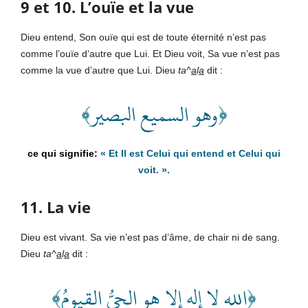
9 et 10. L’ouïe et la vue
Dieu entend, Son ouïe qui est de toute éternité n’est pas
comme l’ouïe d’autre que Lui. Et Dieu voit, Sa vue n’est pas
comme la vue d’autre que Lui. Dieu
ta^
a
l
a
dit :
﴿وهو السميع البصير﴾
«
Et Il est Celui qui entend et Celui qui
voit
. ».
11. La vie
Dieu est vivant. Sa vie n’est pas d’âme, de chair ni de sang.
Dieu
ta^
a
l
a
dit :
﴿الله لا إله إلا هو الحيُّ القيومُ﴾