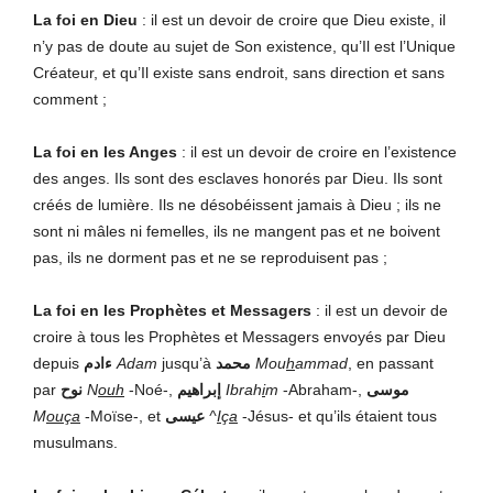
La foi en Dieu
: il est un devoir de croire que Dieu existe, il
n’y pas de doute au sujet de Son existence, qu’Il est l’Unique
Créateur, et qu’Il existe sans endroit, sans direction et sans
comment ;
La foi en les Anges
: il est un devoir de croire en l’existence
des anges. Ils sont des esclaves honorés par Dieu. Ils sont
créés de lumière. Ils ne désobéissent jamais à Dieu ; ils ne
sont ni mâles ni femelles, ils ne mangent pas et ne boivent
pas, ils ne dorment pas et ne se reproduisent pas ;
La foi en les Prophètes et Messagers
: il est un devoir de
croire à tous les Prophètes et Messagers envoyés par Dieu
depuis
ءادم
Adam
jusqu’à
محمد
Mou
h
ammad
, en passant
par
نوح
N
ouh
-Noé-,
إبراهيم
Ibrah
i
m
-Abraham-,
موسى
M
ou
ç
a
-Moïse-, et
عيسى
^
I
ç
a
-Jésus- et qu’ils étaient tous
musulmans.