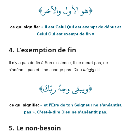
﴿هو الأول والآخر﴾
«
Il est Celui Qui est exempt de début et
Celui Qui est exempt de fin
»
4. L’exemption de fin
Il n’y a pas de fin à Son existence, Il ne meurt pas, ne
s’anéantit pas et Il ne change pas. Dieu
ta^
a
l
a
dit :
﴿ويبقى وجهُ ربِّكَ﴾
«
et l’Être de ton
Sei
gneur ne s’anéantira
pas
». C’est-à-dire Dieu ne s’anéantit pas.
5. Le non-besoin