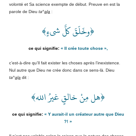
volonté et Sa science exempte de début. Preuve en est la
parole de Dieu
ta^
a
l
a
:
﴿وخَلَقَ كلَّ شىءٍ﴾
«
Il crée toute chose
»,
c’est-à-dire qu’Il fait exister les choses après l’inexistence.
Nul autre que Dieu ne crée donc dans ce sens-là. Dieu
ta^
a
l
a
dit :
﴿هل مِنْ خالقٍ غيرُ الله﴾
«
Y aurait-il un créateur autre que Dieu
?!
»
Il n’est pas valable selon la raison que la nature des choses