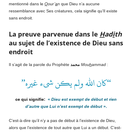
mentionné dans le
Q
our’
a
n
que Dieu n’a aucune
ressemblance avec Ses créatures, cela signifie qu’Il existe
sans endroit.
La preuve parvenue dans le
H
ad
i
th
au sujet de l’existence de Dieu sans
endroit
Il s’agit de la parole du Prophète
محمد
Mou
h
ammad
:
“كان الله ولم يكن شىء غيره”
«
Dieu est exempt de début et rien
d’autre que Lui n’est exempt de début
».
C’est-à-dire qu’il n’y a pas de début à l’existence de Dieu,
alors que l’existence de tout autre que Lui a un début. C’est-