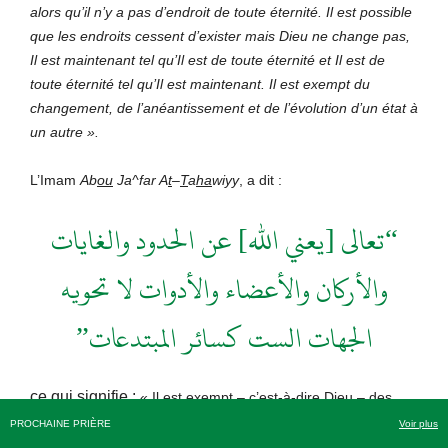
alors qu’il n’y a pas d’endroit de toute éternité. Il est possible
que les endroits cessent d’exister mais Dieu ne change pas,
Il est maintenant tel qu’Il est de toute éternité et Il est de
toute éternité tel qu’Il est maintenant. Il est exempt du
changement, de l’anéantissement et de l’évolution d’un état à
un autre ».
L’Imam
Ab
ou
Ja^far A
t
–
T
a
ha
wiyy
, a dit :
“تعالى [يعني الله] عن الحدود والغايات
والأركان والأعضاء والأدوات لا تحويه
الجهات الست كسائر المبتدعات”
ce qui signifie :
« Il est exempt – c’est-à-dire Dieu – des
limites, des fins, des côtés, des organes et des membres. Il
PROCHAINE PRIÈRE
Voir plus
n’est pas contenu par les six directions comme le sont toutes