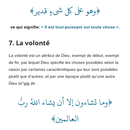
﴿وهو على كل شىءٍ قدير﴾
«
Il est tout-puissant sur toute chose
».
7. La volonté
La volonté est un attribut de Dieu, exempt de début, exempt
de fin, par lequel Dieu spécifie les choses possibles selon la
raison par certaines caractéristiques qui leur sont possibles
plutôt que d’autres, et par une époque plutôt qu’une autre.
Dieu
ta^
a
l
a
dit :
﴿وما تشاءون إلا أن يشاء اللهُ ربُّ
العالمين﴾