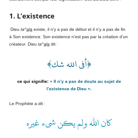
1. L’existence
Dieu
ta^
a
l
a
existe, il n’y a pas de début et il n’y a pas de fin
à Son existence. Son existence n’est pas par la création d’un
créateur. Dieu
ta^
a
l
a
dit :
﴿أفي الله شك﴾
«
Il n’y a pas de doute au sujet de
l’existence de Dieu
».
Le Prophète a dit :
كان الله ولم يكن شىء غيره