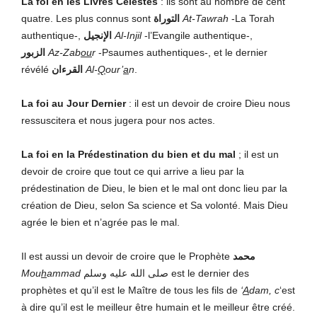
La foi en les Livres Célestes
: ils sont au nombre de cent
quatre. Les plus connus sont
التوراة
At-Tawrah
-La Torah
authentique-,
الإنجيل
Al-Injil
-l’Evangile authentique-,
الزبور
Az-Zab
ou
r
-Psaumes authentiques-, et le dernier
révélé
القرءان
Al-
Q
our’
a
n
.
La foi au Jour Dernier
: il est un devoir de croire Dieu nous
ressuscitera et nous jugera pour nos actes.
La foi en la Prédestination
du bien et du mal
; il est un
devoir de croire que tout ce qui arrive a lieu par la
prédestination de Dieu, le bien et le mal ont donc lieu par la
création de Dieu, selon Sa science et Sa volonté. Mais Dieu
agrée le bien et n’agrée pas le mal.
Il est aussi un devoir de croire que le Prophète
محمد
Mou
h
ammad
صلى الله عليه وسلم est le dernier des
prophètes et qu’il est le Maître de tous les fils de
‘
A
dam, c
‘est
à dire qu’il est le meilleur être humain et le meilleur être créé.