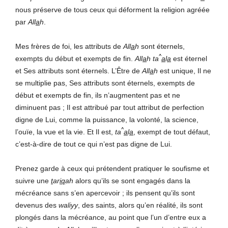
nous préserve de tous ceux qui déforment la religion agréée
par
All
a
h
.
Mes frères de foi, les attributs de
All
a
h
sont éternels,
^
exempts du début et exempts de fin.
All
a
h ta
a
l
a
est éternel
et Ses attributs sont éternels. L’Être de
All
a
h
est unique, Il ne
se multiplie pas, Ses attributs sont éternels, exempts de
début et exempts de fin, ils n’augmentent pas et ne
diminuent pas ; Il est attribué par tout attribut de perfection
digne de Lui, comme la puissance, la volonté, la science,
^
l’ouïe, la vue et la vie. Et Il est,
ta
a
l
a
, exempt de tout défaut,
c’est-à-dire de tout ce qui n’est pas digne de Lui.
Prenez garde à ceux qui prétendent pratiquer le soufisme et
suivre une
t
ar
iq
ah
alors qu’ils se sont engagés dans la
mécréance sans s’en apercevoir ; ils pensent qu’ils sont
devenus des
waliyy
, des saints, alors qu’en réalité, ils sont
plongés dans la mécréance, au point que l’un d’entre eux a