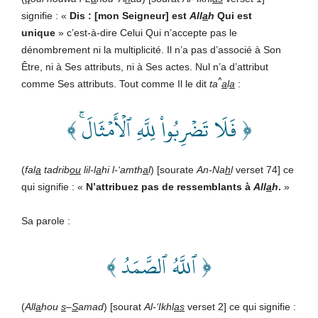
signifie : «
Dis : [mon Seigneur] est
All
a
h
Qui est
unique
» c’est-à-dire Celui Qui n’accepte pas le
dénombrement ni la multiplicité. Il n’a pas d’associé à Son
Être, ni à Ses attributs, ni à Ses actes. Nul n’a d’attribut
^
comme Ses attributs. Tout comme Il le dit
ta
a
l
a
:
﴿ فَلَا تَضۡرِبُواْ لِلَّهِ ٱلۡأَمۡثَالَۚ ﴾
(
fal
a
tadrib
ou
lil-l
a
hi l-‘amth
a
l
) [sourate
An-Na
h
l
verset 74] ce
qui signifie : «
N’attribuez pas de ressemblants à
All
a
h
.
»
Sa parole :
﴿ ٱللَّهُ ٱلصَّمَدُ ﴾
(
All
a
hou
s
–
S
amad
) [sourat
Al-‘Ikhl
as
verset 2] ce qui signifie :