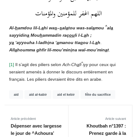
اللهم اغفر للمؤمنين والمؤمنات
^
Al-
h
amdou lil-L
a
hi wa
s
–
s
al
a
tou was-sal
a
mou
al
a
sayyidin
a
Mou
h
ammadin raç
ou
li l-L
a
h ;
y
a
‘ayyouha l-ladh
i
na ‘
a
manou tta
q
ou l-L
a
h
.
All
a
houmma ghfir lil-mou’min
i
na wal-mou’min
a
t
.
^
[1]
Il s’agit des piliers selon
Ach-Ch
a
fi
iyy
pour ceux qui
seraient amenés à donner le discours entièrement en
français. Les piliers devraient être dits en arabe.
aid
aïd al-kabir
aid el kebir
fête du sacrifice
Article précédent
Article suivant
Dépenser avec largesse
Khoutbah n°1397 :
le jour de ^Achoura’
Prenez garde à la