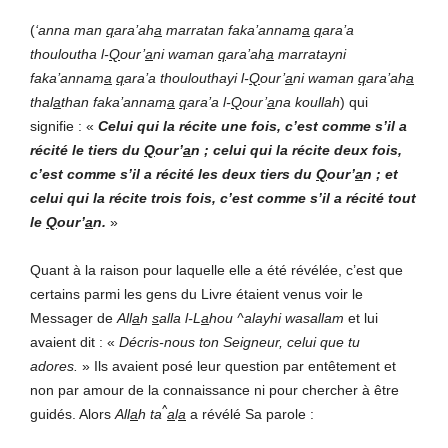
(
‘anna man
q
ara’ah
a
marratan faka’annam
a
q
ara’a
thouloutha l-
Q
our’
a
ni waman
q
ara’ah
a
marratayni
faka’annam
a
q
ara’a thoulouthayi l-
Q
our’
a
ni waman
q
ara’ah
a
thal
a
than faka’annam
a
q
ara’a l-
Q
our’
a
na koullah
) qui
signifie : «
Celui qui la récite une fois, c’est comme s’il a
récité le tiers du
Q
our’
a
n ; celui qui la récite deux fois,
c’est comme s’il a récité les deux tiers du
Q
our’
a
n ; et
celui qui la récite trois fois, c’est comme s’il a récité tout
le
Q
our’
a
n
.
»
Quant à la raison pour laquelle elle a été révélée, c’est que
certains parmi les gens du Livre étaient venus voir le
Messager de
All
a
h
s
alla l-L
a
hou ^alayhi wasallam
et lui
avaient dit : «
Décris-nous ton Seigneur, celui que tu
adores.
» Ils avaient posé leur question par entêtement et
non par amour de la connaissance ni pour chercher à être
^
guidés. Alors
All
a
h ta
a
l
a
a révélé Sa parole :