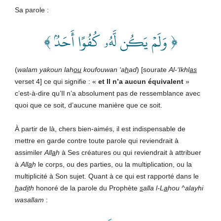
Sa parole :
﴿ وَلَمۡ يَكُن لَّهُۥ كُفُوًا أَحَدُۢ ﴾
(
walam yakoun lah
ou
koufouwan ‘a
h
ad
) [sourate
Al-‘Ikhl
as
verset 4] ce qui signifie : «
et Il n’a aucun équivalent
»
c’est-à-dire qu’Il n’a absolument pas de ressemblance avec
quoi que ce soit, d’aucune manière que ce soit.
À partir de là, chers bien-aimés, il est indispensable de
mettre en garde contre toute parole qui reviendrait à
assimiler
All
a
h
à Ses créatures ou qui reviendrait à attribuer
à
All
a
h
le corps, ou des parties, ou la multiplication, ou la
multiplicité à Son sujet. Quant à ce qui est rapporté dans le
h
ad
i
th
honoré de la parole du Prophète
s
alla l-L
a
hou ^alayhi
wasallam
: