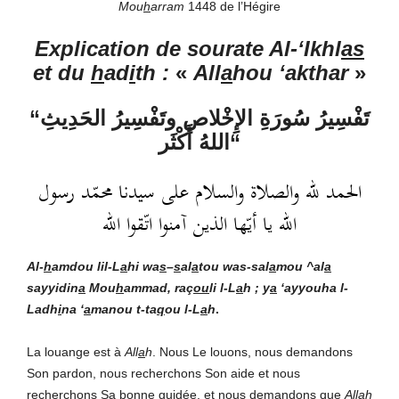
Mou
h
arram
1448 de l’Hégire
Explication de sourate Al-‘Ikhl
as
et du
h
ad
i
th :
«
All
a
hou ‘akthar
»
“تَفْسِيرُ سُورَةِ الإِخْلاصِ وتَفْسِيرُ الحَدِيثِ
“اللهُ أَكْثَر
الحمد لله والصلاة والسلام على سيدنا محمّد رسول
الله يا أيّها الذين آمنوا اتّقوا الله
Al-
h
amdou lil-L
a
hi
wa
s
–
s
al
a
tou was-sal
a
mou ^al
a
sayyidin
a
Mou
h
ammad, raç
ou
li l-L
a
h ; y
a
‘ayyouha l-
Ladh
i
na ‘
a
manou t-ta
q
ou l-L
a
h
.
La louange est à
All
a
h
. Nous Le louons, nous demandons
Son pardon, nous recherchons Son aide et nous
recherchons Sa bonne guidée, et nous demandons que
All
a
h