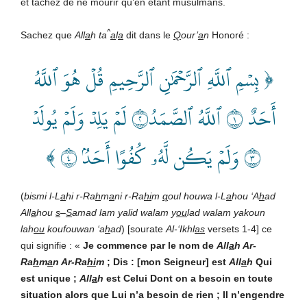
et tâchez de ne mourir qu’en étant musulmans.
^
Sachez que
All
a
h ta
a
l
a
dit dans le
Q
our’
a
n
Honoré :
﴿ بِسۡمِ ٱللَّهِ ٱلرَّحۡمَٰنِ ٱلرَّحِيمِ قُلۡ هُوَ ٱللَّهُ
أَحَدٌ ١ ٱللَّهُ ٱلصَّمَدُ٢ لَمۡ يَلِدۡ وَلَمۡ يُولَدۡ
٣ وَلَمۡ يَكُن لَّهُۥ كُفُوًا أَحَدُۢ ٤ ﴾
(
bismi l-L
a
hi
r-Ra
h
m
a
n
i r-Ra
hi
m
q
oul houwa l-L
a
hou ‘A
h
ad
All
a
hou
s
–
S
amad lam yalid walam y
ou
lad walam yakoun
lah
ou
koufouwan ‘a
h
ad
) [sourate
Al-‘Ikhl
as
versets 1-4] ce
qui signifie : «
Je commence par le nom de
All
a
h Ar-
Ra
h
m
a
n Ar-Ra
hi
m
; Dis : [mon Seigneur] est
All
a
h
Qui
est unique ;
All
a
h
est Celui Dont on a besoin en toute
situation alors que Lui n’a besoin de rien ; Il n’engendre