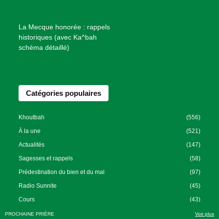
n
f
La Mecque honorée : rappels
a
historiques (avec Ka^bah
i
schéma détaillé)
s
a
n
Catégories populaires
c
e
I
Khoutbah
(556)
s
À la une
(521)
l
Actualités
(147)
a
Sagesses et rappels
(58)
m
Prédestination du bien et du mal
(97)
i
Radio Sunnite
(45)
q
u
Cours
(43)
e
PROCHAINE PRIÈRE
Voir plus