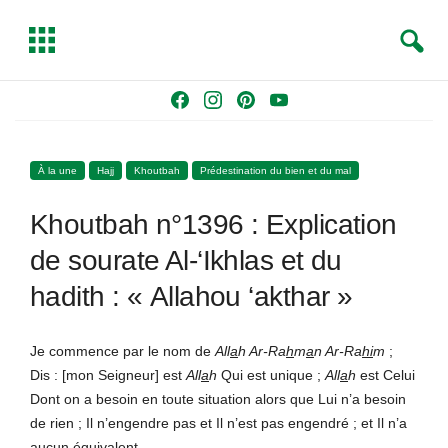
S
T
e
o
a
g
Skip
F
I
P
Y
r
g
to
a
n
i
o
c
l
content
c
s
n
u
h
e
À la une
Hajj
Khoutbah
Prédestination du bien et du mal
e
t
t
T
b
a
e
u
Khoutbah n°1396 : Explication
o
g
r
b
o
r
e
e
de sourate Al-‘Ikhlas et du
k
a
s
hadith : « Allahou ‘akthar »
m
t
Je commence par le nom de
All
a
h Ar-Ra
h
m
a
n Ar-Ra
hi
m
;
Dis : [mon Seigneur] est
All
a
h
Qui est unique ;
All
a
h
est Celui
Dont on a besoin en toute situation alors que Lui n’a besoin
de rien ; Il n’engendre pas et Il n’est pas engendré ; et Il n’a
aucun équivalent.