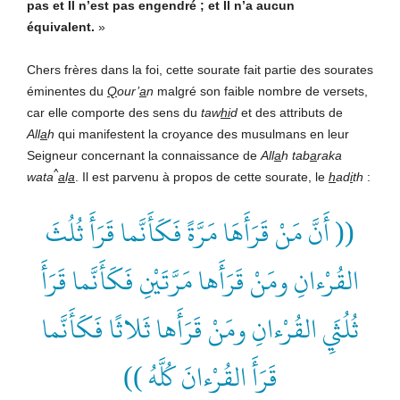
pas et Il n’est pas engendré ; et Il n’a aucun
équivalent.
»
Chers frères dans la foi, cette sourate fait partie des sourates
éminentes du
Q
our’
a
n
malgré son faible nombre de versets,
car elle comporte des sens du
taw
hi
d
et des attributs de
All
a
h
qui manifestent la croyance des musulmans en leur
Seigneur concernant la connaissance de
All
a
h tab
a
raka
^
wata
a
l
a
. Il est parvenu à propos de cette sourate, le
h
ad
i
th
:
(( أَنَّ مَنْ قَرَأَهَا مَرَّةً فَكَأَنَّما قَرَأَ ثُلُثَ
القُرْءانِ ومَنْ قَرَأَها مَرَّتَيْنِ فَكَأَنَّما قَرَأَ
ثُلُثَيِ القُرْءانِ ومَنْ قَرَأَها ثَلاثًا فَكَأَنَّما
قَرَأَ القُرْءانَ كُلَّهُ ))