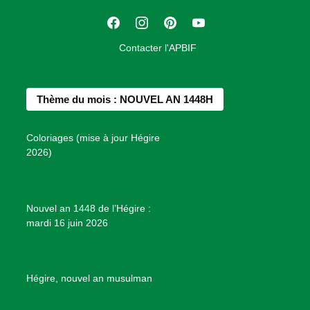
t
F
I
P
Y
i
a
n
i
o
o
Contacter l'APBIF
c
s
n
u
n
e
t
t
T
d
b
a
e
u
e
Thème du mois : NOUVEL AN 1448H
o
g
r
b
s
o
r
e
e
P
Coloriages (mise à jour Hégire
k
a
s
r
2026)
m
t
o
j
e
Nouvel an 1448 de l’Hégire :
t
mardi 16 juin 2026
s
d
e
B
Hégire, nouvel an musulman
i
e