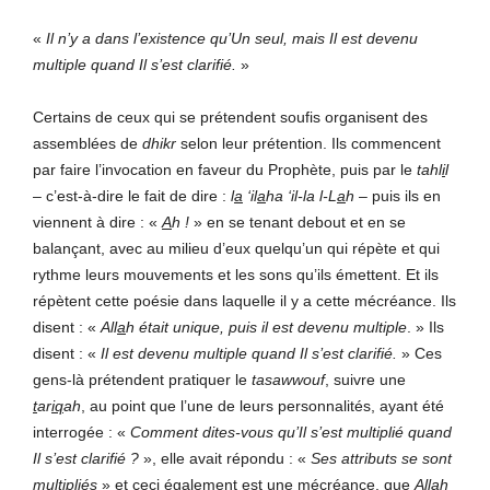
«
Il n’y a dans l’existence qu’Un seul, mais Il est devenu
multiple quand Il s’est clarifié.
»
Certains de ceux qui se prétendent soufis organisent des
assemblées de
dhikr
selon leur prétention. Ils commencent
par faire l’invocation en faveur du Prophète, puis par le
tahl
i
l
– c’est-à-dire le fait de dire :
l
a
‘il
a
ha ‘il-la l-L
a
h
– puis ils en
viennent à dire : «
A
h !
» en se tenant debout et en se
balançant, avec au milieu d’eux quelqu’un qui répète et qui
rythme leurs mouvements et les sons qu’ils émettent. Et ils
répètent cette poésie dans laquelle il y a cette mécréance. Ils
disent : «
All
a
h était unique, puis il est devenu multiple
. » Ils
disent : «
Il est devenu multiple quand Il s’est clarifié.
» Ces
gens-là prétendent pratiquer le
tasawwouf
, suivre une
t
ar
iq
ah
, au point que l’une de leurs personnalités, ayant été
interrogée : «
Comment dites-vous qu’Il s’est multiplié quand
Il s’est clarifié ?
», elle avait répondu : «
Ses attributs se sont
multipliés
» et ceci également est une mécréance, que
All
a
h