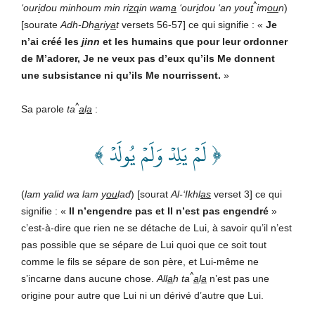
^
‘our
i
dou minhoum min ri
zq
in wam
a
‘our
i
dou ‘an you
t
im
ou
n
)
[sourate
Adh-Dh
a
riy
a
t
versets 56-57] ce qui signifie : «
Je
n’ai créé les
j
inn
et les humains que pour leur ordonner
de M’adorer, Je ne veux pas d’eux qu’ils Me donnent
une subsistance ni qu’ils Me nourrissent
.
»
^
Sa parole
ta
a
l
a
:
﴿ لَمۡ يَلِدۡ وَلَمۡ يُولَدۡ ﴾
(
lam yalid wa lam y
ou
lad
) [sourat
Al-‘Ikhl
as
verset 3] ce qui
signifie : «
Il n’engendre pas et Il n’est pas engendré
»
c’est-à-dire que rien ne se détache de Lui, à savoir qu’il n’est
pas possible que se sépare de Lui quoi que ce soit tout
comme le fils se sépare de son père, et Lui-même ne
^
s’incarne dans aucune chose.
All
a
h
ta
a
l
a
n’est pas une
origine pour autre que Lui ni un dérivé d’autre que Lui.