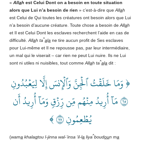
«
All
a
h
est Celui Dont on a besoin en toute situation
alors que Lui n’a besoin de rien
» c’est-à-dire que
All
a
h
est Celui de Qui toutes les créatures ont besoin alors que Lui
n’a besoin d’aucune créature. Toute chose a besoin de
All
a
h
et Il est Celui Dont les esclaves recherchent l’aide en cas de
^
difficulté.
All
a
h
ta
a
l
a
ne tire aucun profit de Ses esclaves
pour Lui-même et Il ne repousse pas, par leur intermédiaire,
un mal qui le viserait – car rien ne peut Lui nuire. Ils ne Lui
^
sont ni utiles ni nuisibles, tout comme
All
a
h ta
a
l
a
dit :
﴿ وَمَا خَلَقۡتُ ٱلۡجِنَّ وَٱلۡإِنسَ إِلَّا لِيَعۡبُدُونِ
٥٦ مَآ أُرِيدُ مِنۡهُم مِّن رِّزۡقٖ وَمَآ أُرِيدُ أَن
يُطۡعِمُونِ ٥٧ ﴾
^
(
wam
a
khala
q
tou l-
j
inna wal-’insa ‘il-l
a
liya
boud
ou
n m
a