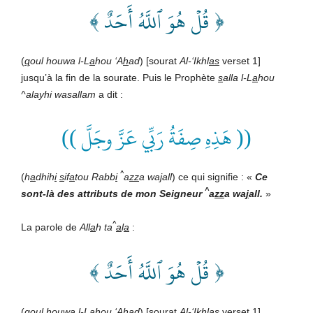
﴿ قُلۡ هُوَ ٱللَّهُ أَحَدٌ ﴾
(
q
oul houwa l-L
a
hou ‘A
h
ad
) [sourat
Al-‘Ikhl
as
verset 1]
jusqu’à la fin de la sourate. Puis le Prophète
s
alla l-L
a
hou
^alayhi wasallam
a dit :
(( هَذِهِ صِفَةُ رَبِّي عَزَّ وجَلَّ ))
^
(
h
a
dhih
i
s
if
a
tou Rabb
i
a
zz
a wa
j
all
) ce qui signifie : «
Ce
^
sont-là des attributs de mon Seigneur
a
zz
a wa
j
all
.
»
^
La parole de
All
a
h
ta
a
l
a
:
﴿ قُلۡ هُوَ ٱللَّهُ أَحَدٌ ﴾
(
q
oul houwa l-L
a
hou ‘A
h
ad
) [sourat
Al-‘Ikhl
as
verset 1]