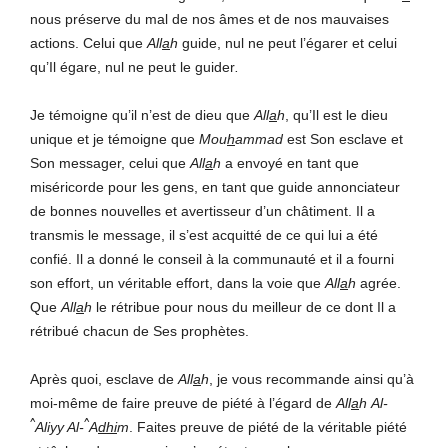
nous préserve du mal de nos âmes et de nos mauvaises
actions. Celui que
All
a
h
guide, nul ne peut l’égarer et celui
qu’Il égare, nul ne peut le guider
.
Je témoigne qu’il n’est de dieu que
All
a
h
, qu’Il est le dieu
unique et je témoigne que
Mou
h
ammad
est Son esclave et
Son messager, celui que
All
a
h
a envoyé en tant que
miséricorde pour les gens, en tant que guide annonciateur
de bonnes nouvelles et avertisseur d’un châtiment. Il a
transmis le message, il s’est acquitté de ce qui lui a été
confié. Il a donné le conseil à la communauté et il a fourni
son effort, un véritable effort, dans la voie que
All
a
h
agrée.
Que
All
a
h
le rétribue pour nous du meilleur de ce dont Il a
rétribué chacun de Ses prophètes.
Après quoi, esclave de
All
a
h
, je vous recommande ainsi qu’à
moi-même de faire preuve de piété à l’égard de
All
a
h
Al-
^
^
Aliyy Al-
A
dhi
m
. Faites preuve de piété de la véritable piété