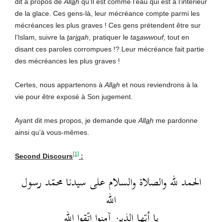
dit à propos de
All
a
h
qu’Il est comme l’eau qui est à l’intérieur
de la glace. Ces gens-là, leur mécréance compte parmi les
mécréances les plus graves ! Ces gens prétendent être sur
l’Islam, suivre la
t
ar
iq
ah
, pratiquer le
ta
s
awwouf
, tout en
disant ces paroles corrompues !? Leur mécréance fait partie
des mécréances les plus graves !
Certes, nous appartenons à
All
a
h
et nous reviendrons à la
vie pour être exposé à Son jugement.
Ayant dit mes propos, je demande que
All
a
h
me pardonne
ainsi qu’à vous-mêmes.
[1]
Second Discours
:
الحمد لله والصلاة والسلام على سيدنا محمّد رسول
الله
يا أيّها الذين آمنوا اتّقوا الله