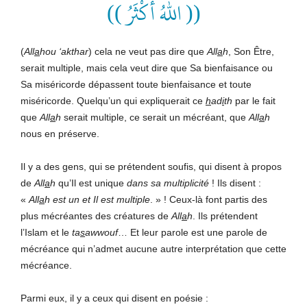
(( اللهُ أَكْثَرُ ))
(
All
a
hou ‘akthar
) cela ne veut pas dire que
All
a
h
, Son Être,
serait multiple, mais cela veut dire que Sa bienfaisance ou
Sa miséricorde dépassent toute bienfaisance et toute
miséricorde. Quelqu’un qui expliquerait ce
h
ad
i
th
par le fait
que
All
a
h
serait multiple, ce serait un mécréant, que
All
a
h
nous en préserve.
Il y a des gens, qui se prétendent soufis, qui disent à propos
de
All
a
h
qu’Il est unique
dans sa multiplicité
! Ils disent :
«
All
a
h est un et Il est multiple
. » ! Ceux-là font partis des
plus mécréantes des créatures de
All
a
h
. Ils prétendent
l’Islam et le
ta
s
awwouf
… Et leur parole est une parole de
mécréance qui n’admet aucune autre interprétation que cette
mécréance.
Parmi eux, il y a ceux qui disent en poésie :