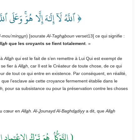
ٱللَّهُ لَآ إِلَٰهَ إِلَّا هُوَۚ وَعَلَى ٱلل ﴾
 l-mou’min
ou
n
) [sourate
Al-Tagh
a
boun
verset13] ce qui signifie :
ll
a
h
que les croyants se fient totalement
. »
r à
All
a
h
qui est le fait de s’en remettre à Lui Qui est exempt de
 se fier à
All
a
h
, car Il est le Créateur de toute chose, de ce qui
eur de tout ce qui entre en existence. Par conséquent, en réalité,
, que l’esclave aie cette croyance fermement établie dans le
h,
pour sa subsistance ou pour la préservation contre les choses
 du cœur en
All
a
h. Al-
J
ounayd Al-Baghd
a
diyy
a dit, que
All
a
h
التَّوَكُّلُ هُوَ تَرْكُ الِاعْتِمادِ ا )