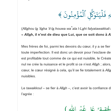
﴿ َّهِ فَلۡيَتَوَكَّلِ ٱلۡمُؤۡمِنُونَ
^
(
All
a
hou l
a
‘il
a
ha ‘il-l
a
houwa wa
ala l-L
a
hi falyatawakkali
«
All
a
h
, il n’est de dieu que Lui, que ce soit donc à
A
Mes frères de foi, parmi les devoirs du cœur, il y a se fie
toute imperfection. Il est donc un devoir pour l’esclave de
est profitable tout comme de ce qui est nuisible, le Créat
nul ne crée la nuisance et le profit si ce n’est
All
a
h
; alors
cœur, le cœur résigné à cela, qu’il se fie totalement à
All
a
nuisibles.
Le
tawakkoul
– se fier à
All
a
h
–
,
c’est avoir la confiance
l’agrée :
( لحَقِيقِيِّ عَلى غَيْرِ اللهِ