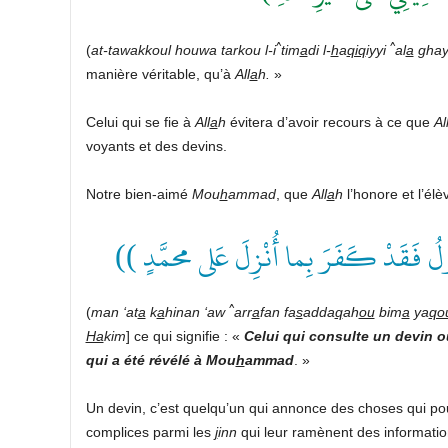
^
^
(
at-tawakkoul houwa tarkou l-i
tim
a
di l-
h
a
qiq
iyyi
al
a
ghayr
manière véritable, qu’à
All
a
h.
»
Celui qui se fie à
All
a
h
évitera d’avoir recours à ce que
Al
voyants et des devins.
Notre bien-aimé
Mou
h
ammad
, que
All
a
h
l’honore et l’él
(( ُولُ فَقَدْ كَفَرَ بِما أُنْزِلَ عَلى محمَّدٍ
^
(
man ‘at
a
k
a
hinan ‘aw
arr
a
fan fa
s
adda
q
ah
ou
bim
a
ya
qo
Ha
kim
] ce qui signifie : «
Celui qui consulte un devin ou
qui a été révélé à
Mou
h
ammad
. »
Un devin, c’est quelqu’un qui annonce des choses qui pou
complices parmi les
j
inn
qui leur ramènent des informatio