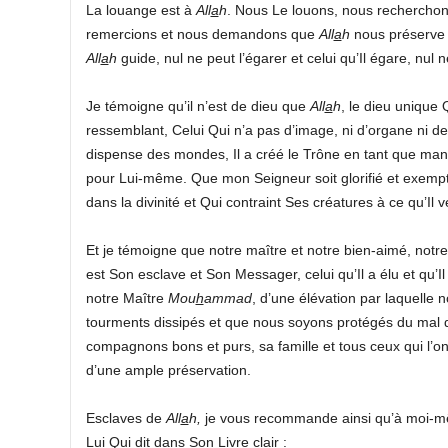
La louange est à
All
a
h
. Nous Le louons, nous rechercho
remercions et nous demandons que
All
a
h
nous préserve 
All
a
h
guide, nul ne peut l’égarer et celui qu’Il égare, nul n
Je témoigne qu’il n’est de dieu que
All
a
h
, le dieu unique 
ressemblant, Celui Qui n’a pas d’image, ni d’organe ni de ta
dispense des mondes, Il a créé le Trône en tant que mani
pour Lui-même. Que mon Seigneur soit glorifié et exempté 
dans la divinité et Qui contraint Ses créatures à ce qu’Il v
Et je témoigne que notre maître et notre bien-aimé, notre
est Son esclave et Son Messager, celui qu’Il a élu et qu’I
notre Maître
Mou
h
ammad
, d’une élévation par laquelle 
tourments dissipés et que nous soyons protégés du mal 
compagnons bons et purs, sa famille et tous ceux qui l’o
d’une ample préservation.
Esclaves de
All
a
h,
je vous recommande ainsi qu’à moi-mê
Lui Qui dit dans Son Livre clair :