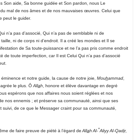
ns Son aide, Sa bonne guidée et Son pardon, nous Le
du mal de nos âmes et de nos mauvaises œuvres. Celui que
e peut le guider.
Qui n’a pas d’associé, Qui n’a pas de semblable ni de
ille, ni de corps ni d’endroit. Il a créé les mondes et Il se
festation de Sa toute-puissance et ne l’a pas pris comme endroit
de toute imperfection, car Il est Celui Qui n’a pas d’associé
eut.
 éminence et notre guide, la cause de notre joie,
Mou
h
ammad
,
l agrée le plus. Ô
All
a
h
, honore et élève davantage en degré
nous espérons que nos affaires nous soient réglées et nos
de nos ennemis ; et préserve sa communauté, ainsi que ses
nt suivi, de ce que le Messager craint pour sa communauté,
^
me de faire preuve de piété à l’égard de
All
a
h
Al-
Aliyy Al-Qad
i
r,