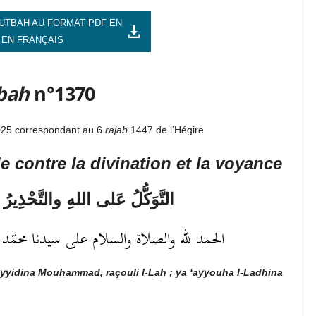
UTBAH AU FORMAT PDF EN
 EN FRANÇAIS
bah
n°1370
025 correspondant au 6
ra
j
ab
1447 de l’Hégire
de contre
la divination et la voyance
التَّوَكُّلُ عَلى اللهِ والتَّحْذِيرُ 
الحمد لله والصلاة والسلام على سيدنا محمّد رسول
yyidin
a
Mou
h
ammad, raç
ou
li l-L
a
h ; y
a
‘ayyouha l-Ladh
i
na