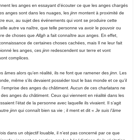
nnent les anges en essayant d’écouter ce que les anges chargés
 les anges sont dans les nuages, les
j
inn
montent à proximité de
re eux, au sujet des événements qui vont se produire cette
elle autre va naître, que telle personne va avoir le pouvoir ou
enre de choses que
All
a
h
a fait connaître aux anges. En effet,
onnaissance de certaines choses cachées, mais Il ne leur fait
pionné les anges, ces
j
inn
redescendent sur terre et vont
sont complices.
es âmes alors qu’en réalité, ils ne font que ramener des
j
inn
. Les
nde, même s’ils devaient posséder tout le bas monde et ce qu’il
 l’emprise des anges du châtiment. Aucun de ces charlatans ne
 des anges du châtiment. Ceux qui viennent en réalité dans les
saient l’état de la personne avec laquelle ils vivaient. Il s’agit
autre
j
inn
qui connaît bien sa vie ; il ment et dit «
Je suis l’âme
ois dans un objectif louable, il n’est pas concerné par ce que