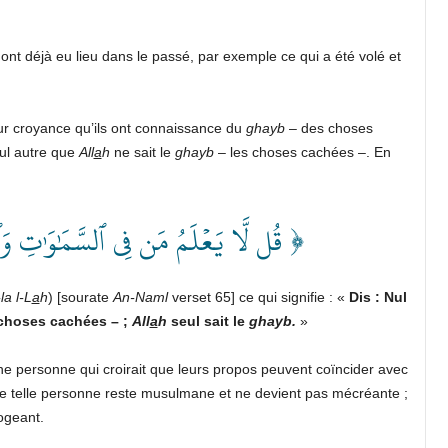
ont déjà eu lieu dans le passé, par exemple ce qui a été volé et
ur croyance qu’ils ont connaissance du
ghayb
– des choses
ul autre que
All
a
h
ne sait le
ghayb
– les choses cachées –. En
قُل لَّا يَعۡلَمُ مَن فِي ٱلسَّمَٰوَٰتِ وَٱلۡأَر ﴾
la l-L
a
h
) [sourate
An-Naml
verset 65] ce qui signifie : «
Dis : Nul
choses cachées – ;
All
a
h
seul sait le
ghayb.
»
ne personne qui croirait que leurs propos peuvent coïncider avec
une telle personne reste musulmane et ne devient pas mécréante ;
ogeant.