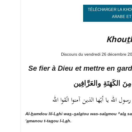
TÉLÉCHARGER LA KHO
ARABE ET
Khou
t
Discours du vendredi 26 décembre 2
Se fier à Dieu
et mettre en gar
مِنَ الكَهَنَةِ والعَرَّافِين
 الله يا أيّها الذين آمنوا اتّقوا الله
Al-
h
amdou lil-L
a
hi
wa
s
–
s
al
a
tou was-sal
a
mou ^al
a
sa
‘
a
manou t-ta
q
ou l-L
a
h
.