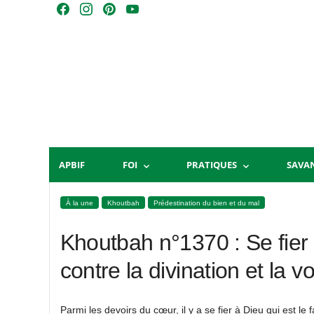
Skip
F
I
P
Y
to
a
n
i
o
content
c
s
n
u
e
t
t
T
b
a
e
u
o
g
r
b
o
r
e
e
k
a
s
m
t
APBIF
FOI
PRATIQUES
SAVA
À la une
Khoutbah
Prédestination du bien et du mal
Khoutbah n°1370 : Se fier
contre la divination et la 
Parmi les devoirs du cœur, il y a se fier à Dieu qui est le 