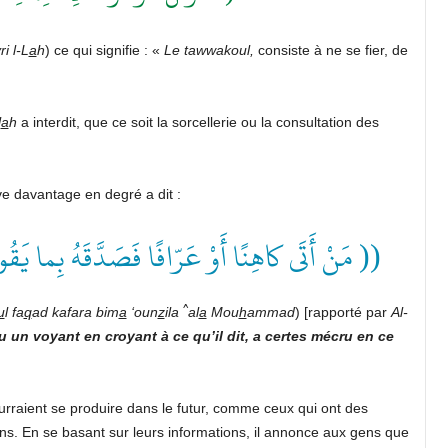
i l-L
a
h
) ce qui signifie : «
Le tawwakoul,
consiste à ne se fier, de
l
a
h
a interdit, que ce soit la sorcellerie ou la consultation des
ève davantage en degré a dit :
مَنْ أَتَى كاهِنًا أَوْ عَرّافًا فَصَدَّقَهُ بِما يَق ))
^
u
l fa
q
ad kafara bim
a
‘oun
z
ila
al
a
Mou
h
ammad
) [rapporté par
Al-
 un voyant en croyant à ce qu’il dit, a certes mécru en ce
rraient se produire dans le futur, comme ceux qui ont des
ns. En se basant sur leurs informations, il annonce aux gens que