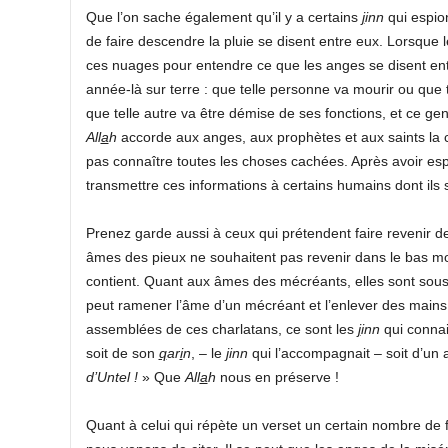
Que l’on sache également qu’il y a certains
j
inn
qui espio
de faire descendre la pluie se disent entre eux. Lorsque
ces nuages pour entendre ce que les anges se disent ent
année-là sur terre : que telle personne va mourir ou que t
que telle autre va être démise de ses fonctions, et ce g
All
a
h
accorde aux anges, aux prophètes et aux saints la c
pas connaître toutes les choses cachées. Après avoir es
transmettre ces informations à certains humains dont ils 
Prenez garde aussi à ceux qui prétendent faire revenir d
âmes des pieux ne souhaitent pas revenir dans le bas mo
contient. Quant aux âmes des mécréants, elles sont sous
peut ramener l’âme d’un mécréant et l’enlever des mains
assemblées de ces charlatans, ce sont les
j
inn
qui connais
soit de son
q
ar
i
n
, – le
jinn
qui l’accompagnait – soit d’un 
d’Untel !
» Que
All
a
h
nous en préserve !
Quant à celui qui répète un verset un certain nombre de f