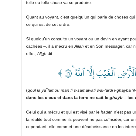
telle ou telle chose va se produire.
Quant au voyant, c’est quelqu’un qui parle de choses qui 
ce qui est de cet ordre.
Si quelqu’un consulte un voyant ou un devin en ayant po
cachées –, il a mécru en
All
a
h
et en Son messager, car n
effet,
All
a
h
dit :
﴿ ۡضِ ٱلۡغَيۡبَ إِلَّا ٱللَّهُ ۚ٦٥
^
(
q
oul l
a
ya
lamou man fi s-sam
a
w
a
ti wal-‘ar
d
i l-ghayba ‘il-
dans les cieux et dans la terre ne sait le
ghayb
– les 
Celui qui a mécru et qui est visé par le
h
ad
i
th
n’est pas u
la réalité tout comme ils peuvent ne pas coïncider, car 
cependant, elle commet une désobéissance en les interr