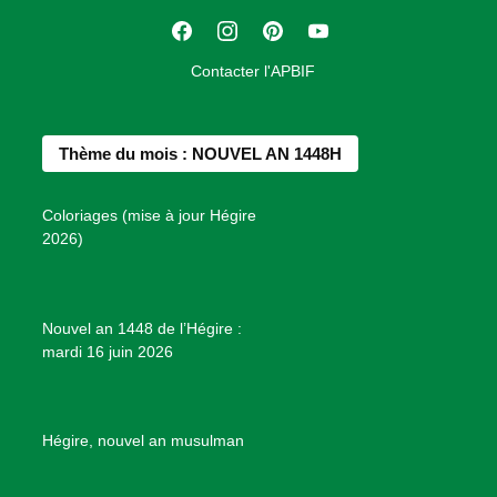
t
F
I
P
Y
i
a
n
i
o
o
Contacter l'APBIF
c
s
n
u
n
e
t
t
T
d
b
a
e
u
e
Thème du mois : NOUVEL AN 1448H
o
g
r
b
s
o
r
e
e
P
Coloriages (mise à jour Hégire
k
a
s
r
2026)
m
t
o
j
e
Nouvel an 1448 de l’Hégire :
t
mardi 16 juin 2026
s
d
e
B
Hégire, nouvel an musulman
i
e