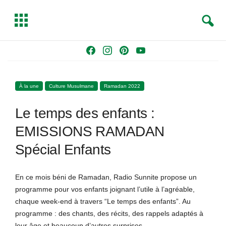
S
T
e
o
a
g
Skip
F
I
P
Y
r
g
to
a
n
i
o
c
l
content
c
s
n
u
h
e
À la une
Culture Musulmane
Ramadan 2022
e
t
t
T
b
a
e
u
Le temps des enfants :
o
g
r
b
o
r
e
e
EMISSIONS RAMADAN
k
a
s
Spécial Enfants
m
t
En ce mois béni de Ramadan, Radio Sunnite propose un
programme pour vos enfants joignant l’utile à l’agréable,
chaque week-end à travers “Le temps des enfants”. Au
programme : des chants, des récits, des rappels adaptés à
leur âge et beaucoup d’autres surprises.