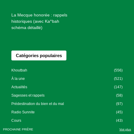
n
f
La Mecque honorée : rappels
a
historiques (avec Ka^bah
i
schéma détaillé)
s
a
n
Catégories populaires
c
e
I
Khoutbah
(556)
s
À la une
(521)
l
Actualités
(147)
a
Sagesses et rappels
(58)
m
Prédestination du bien et du mal
(97)
i
Radio Sunnite
(45)
q
u
Cours
(43)
e
PROCHAINE PRIÈRE
Voir plus