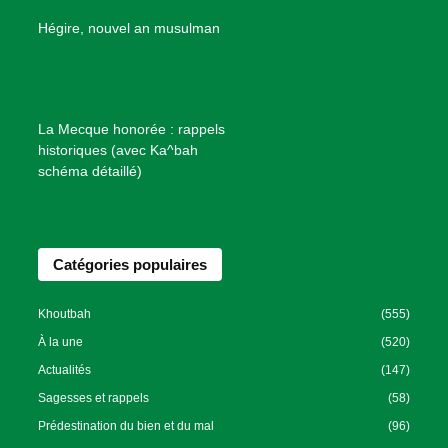
e
B
Hégire, nouvel an musulman
i
e
n
f
La Mecque honorée : rappels
a
historiques (avec Ka^bah
i
schéma détaillé)
s
a
n
Catégories populaires
c
e
I
Khoutbah
(555)
s
À la une
(520)
l
Actualités
(147)
a
Sagesses et rappels
(58)
m
Prédestination du bien et du mal
(96)
i