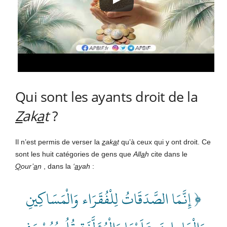
Qui sont les ayants droit de la
Z
ak
a
t
?
Il n’est permis de verser la
z
ak
a
t
qu’à ceux qui y ont droit. Ce
sont les huit catégories de gens que
All
a
h
cite dans le
Q
our’
a
n
, dans la
‘
a
yah
:
﴿ إِنَّمَا الصَّدَقَاتُ لِلْفُقَرَاء وَالْمَسَاكِينِ