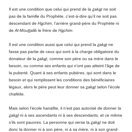
Il est une condition que celui qui prend de la
z
ak
a
t
ne soit
pas de la famille du Prophète, c’est-à-dire qu’il ne soit pas
descendant de
H
a
chim
, l’arrière grand-père du Prophète ni
de
Al-Mou
tt
alib
le frère de
H
a
chim
.
Il est une condition aussi que celui qui prend la
z
ak
a
t
ne
fasse pas partie de ceux qui sont à la charge obligatoire du
donateur de la
z
ak
a
t
, comme son père ou sa mère dans le
besoin, ou comme ses enfants qui n’ont pas atteint l’âge de
la puberté. Quant à ses enfants pubères, qui sont dans le
besoin et qui remplissent les conditions des bénéficiaires
légaux, alors le père peut leur donner sa
z
ak
a
t
selon l’école
chaféite.
Mais selon l’école hanafite, il n’est pas autorisé de donner la
z
ak
a
t
ni à ses ascendants ni à ses descendants, et ce même
s’ils sont pauvres. La personne qui verse la
z
ak
a
t
ne doit
donc la donner ni à son père, ni à sa mère, ni à son grand-