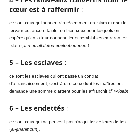
cœur est à raffermir
:
ce sont ceux qui sont entrés récemment en Islam et dont la
ferveur est encore faible, ou bien ceux pour lesquels on
espère qu’en la leur donnant, leurs semblables entreront en
Islam (
al-mou’allafatou
q
oul
ou
bouhoum
).
5 – Les esclaves
:
ce sont les esclaves qui ont passé un contrat
d’affranchissement, c’est-à-dire ceux dont les maîtres ont
demandé une somme d’argent pour les affranchir (
fi r-ri
qa
b
).
6 – Les endettés
:
ce sont ceux qui ne peuvent pas s’acquitter de leurs dettes
(
al-gh
a
rim
ou
n
).