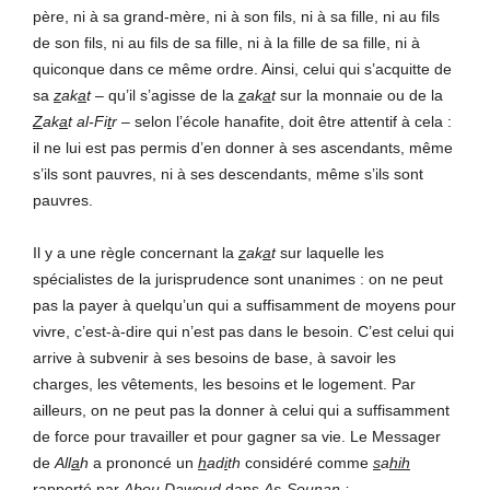
père, ni à sa grand-mère, ni à son fils, ni à sa fille, ni au fils
de son fils, ni au fils de sa fille, ni à la fille de sa fille, ni à
quiconque dans ce même ordre. Ainsi, celui qui s’acquitte de
sa
z
ak
a
t
– qu’il s’agisse de la
z
ak
a
t
sur la monnaie ou de la
Z
ak
a
t al-Fi
t
r
– selon l’école hanafite, doit être attentif à cela :
il ne lui est pas permis d’en donner à ses ascendants, même
s’ils sont pauvres, ni à ses descendants, même s’ils sont
pauvres.
Il y a une règle concernant la
z
ak
a
t
sur laquelle les
spécialistes de la jurisprudence sont unanimes : on ne peut
pas la payer à quelqu’un qui a suffisamment de moyens pour
vivre, c’est-à-dire qui n’est pas dans le besoin. C’est celui qui
arrive à subvenir à ses besoins de base, à savoir les
charges, les vêtements, les besoins et le logement. Par
ailleurs, on ne peut pas la donner à celui qui a suffisamment
de force pour travailler et pour gagner sa vie. Le Messager
de
All
a
h
a prononcé un
h
ad
i
th
considéré comme
s
a
hih
rapporté par
Ab
ou
D
a
w
ou
d
dans
As-Sounan :