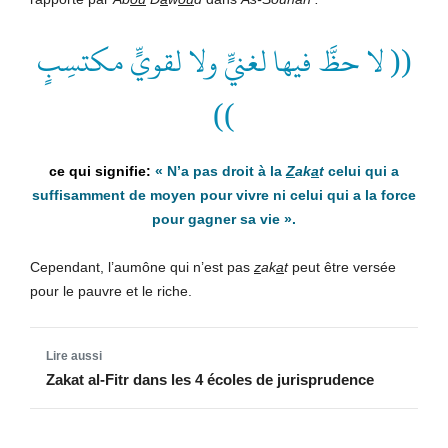
(( لا حظَّ فيها لغنيٍّ ولا لقويٍّ مكتسِبٍ
))
«
N’a pas droit à la
Z
ak
a
t
celui qui a
suffisamment de moyen pour vivre ni celui qui a la force
pour gagner sa vie
».
Cependant, l’aumône qui n’est pas
z
ak
a
t
peut être versée
pour le pauvre et le riche.
Zakat al-Fitr dans les 4 écoles de jurisprudence