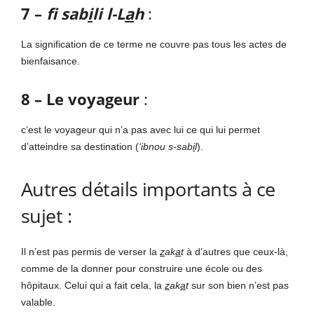
7 –
f
sab
i
li l-L
a
h
:
La signification de ce terme ne couvre pas tous les actes de
bienfaisance.
8 – Le voyageur
:
c’est le voyageur qui n’a pas avec lui ce qui lui permet
d’atteindre sa destination (
‘ibnou s-sab
i
l
).
Autres détails importants à ce
sujet :
Il n’est pas permis de verser la
z
ak
a
t
à d’autres que ceux-là,
comme de la donner pour construire une école ou des
hôpitaux. Celui qui a fait cela, la
z
ak
a
t
sur son bien n’est pas
valable.