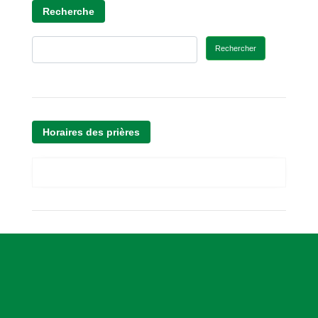
Recherche
Rechercher
Horaires des prières
A
s
s
o