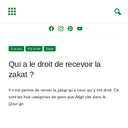
S
T
e
o
a
g
Skip
F
I
P
Y
r
g
to
a
n
i
o
c
l
content
c
s
n
u
h
e
À la une
Aïd al Fitr
Zakat
e
t
t
T
b
a
e
u
Qui a le droit de recevoir la
o
g
r
b
o
r
e
e
zakat ?
k
a
s
m
t
Il n’est permis de verser la
z
ak
a
t
qu’à ceux qui y ont droit. Ce
sont les huit catégories de gens que
All
a
h
cite dans le
Q
our’
a
n
.