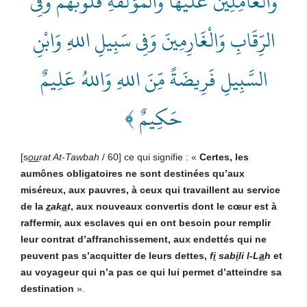
وَالْعَامِلِينَ عَلَيْهَا وَالْمُؤَلَّفَةِ قُلُوبُهُمْ وَفِي
الرِّقَابِ وَالْغَارِمِينَ وَفِي سَبِيلِ اللهِ وَابْنِ
السَّبِيلِ فَرِيضَةً مِّنَ اللهِ وَاللهُ عَلِيمٌ
حَكِيمٌ ﴾
[s
ou
rat At-Tawbah
/ 60] ce qui signifie :
«
Certes, les
aumônes obligatoires ne sont destinées qu’aux
miséreux, aux pauvres, à ceux qui travaillent au service
de la
z
ak
a
t
, aux nouveaux convertis dont le cœur est à
raffermir, aux esclaves qui en ont besoin pour remplir
leur contrat d’affranchissement, aux endettés qui ne
peuvent pas s’acquitter de leurs dettes,
f
i
sab
i
li l-L
a
h
et
au voyageur qui n’a pas ce qui lui permet d’atteindre sa
destination
»
.