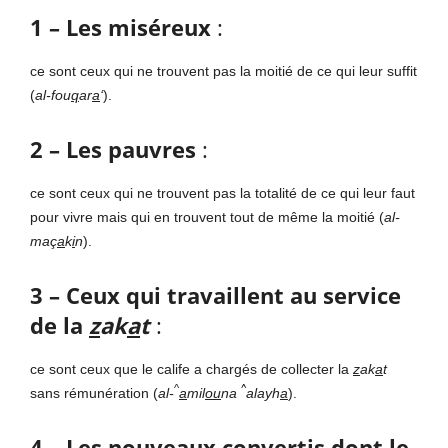
1 – Les miséreux
:
ce sont ceux qui ne trouvent pas la moitié de ce qui leur suffit
(
al-fou
q
ar
a
‘
).
2 – Les pauvres
:
ce sont ceux qui ne trouvent pas la totalité de ce qui leur faut
pour vivre mais qui en trouvent tout de même la moitié (
al-
maç
a
k
i
n
).
3 – Ceux qui travaillent au service
de la
z
ak
a
t
:
ce sont ceux que le calife a chargés de collecter la
z
ak
a
t
^
^
sans rémunération (
al-
a
mil
ou
na
alayh
a
).
4 – Les nouveaux convertis dont le