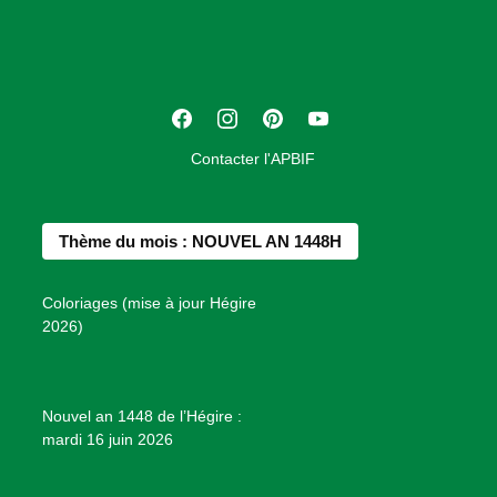
c
i
a
t
F
I
P
Y
i
a
n
i
o
o
Contacter l'APBIF
c
s
n
u
n
e
t
t
T
d
b
a
e
u
e
Thème du mois : NOUVEL AN 1448H
o
g
r
b
s
o
r
e
e
P
Coloriages (mise à jour Hégire
k
a
s
r
2026)
m
t
o
j
e
Nouvel an 1448 de l’Hégire :
t
mardi 16 juin 2026
s
d