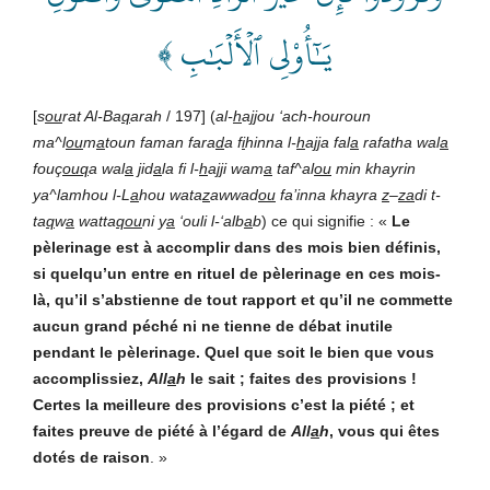
يَـٰٓأُوْلِي ٱلۡأَلۡبَٰبِ ﴾
[
s
ou
rat Al-Ba
q
arah
/ 197] (
al-
h
a
jj
ou ‘ach-houroun
ma^l
ou
m
a
toun faman fara
d
a f
i
hinna l-
h
a
jj
a fal
a
rafatha wal
a
fouç
ouq
a wal
a
j
id
a
la fi l-
h
a
jj
i wam
a
taf^al
ou
min khayrin
ya^lamhou l-L
a
hou wata
z
awwad
ou
fa’inna khayra
z
–
za
di t-
ta
q
w
a
watta
qou
ni y
a
‘ouli l-‘alb
a
b
) ce qui signifie : «
Le
pèlerinage est à accomplir dans des mois bien définis,
si quelqu’un entre en rituel de pèlerinage en ces mois-
là, qu’il s’abstienne de tout rapport et qu’il ne commette
aucun grand péché ni ne tienne de débat inutile
pendant le pèlerinage. Quel que soit le bien que vous
accomplissiez,
All
a
h
le sait ; faites des provisions !
Certes la meilleure des provisions c’est la piété ; et
faites preuve de piété à l’égard de
All
a
h
, vous qui êtes
dotés de raison
. »