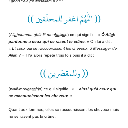
L
a
hou ^alayhi wasallam
a dit :
(( اللهم اغفر للمحلّقين ))
(
All
a
houmma ghfir lil-mou
ha
lli
qi
n
) ce qui signifie : «
Ô All
a
h
pardonne à ceux qui se rasent le crâne.
» On lui a dit :
«
Et ceux qui se raccourcissent les cheveux, ô Messager de
All
a
h ?
» il l’a alors répété trois fois puis il a dit :
(( وللمقصّرين ))
(
walil-mou
q
a
ss
ir
i
n
) ce qui signifie : « …
ainsi qu’à ceux qui
se raccourcissent les cheveux
. »
Quant aux femmes, elles se raccourcissent les cheveux mais
ne se rasent pas le crâne.