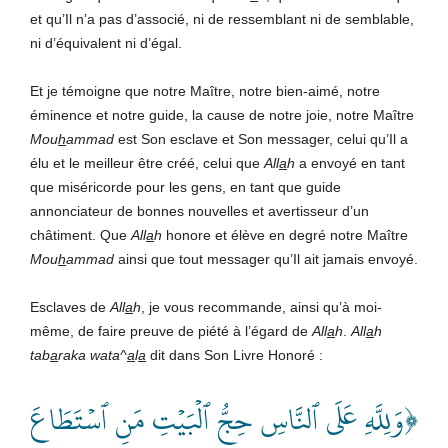
et qu’Il n’a pas d’associé, ni de ressemblant ni de semblable,
ni d’équivalent ni d’égal.
Et je témoigne que notre Maître, notre bien-aimé, notre
éminence et notre guide, la cause de notre joie, notre Maître
Mou
h
ammad
est Son esclave et Son messager, celui qu’Il a
élu et le meilleur être créé, celui que
All
a
h
a envoyé en tant
que miséricorde pour les gens, en tant que guide
annonciateur de bonnes nouvelles et avertisseur d’un
châtiment. Que
All
a
h
honore et élève en degré notre Maître
Mou
h
ammad
ainsi que tout messager qu’Il ait jamais envoyé.
Esclaves de
All
a
h
, je vous recommande, ainsi qu’à moi-
même, de faire preuve de piété à l’égard de
All
a
h
.
All
a
h
tab
a
raka wata^
a
l
a
dit dans Son Livre Honoré :
﴿وَلِلَّهِ عَلَى ٱلنَّاسِ حِجُّ ٱلۡبَيۡتِ مَنِ ٱسۡتَطَاعَ