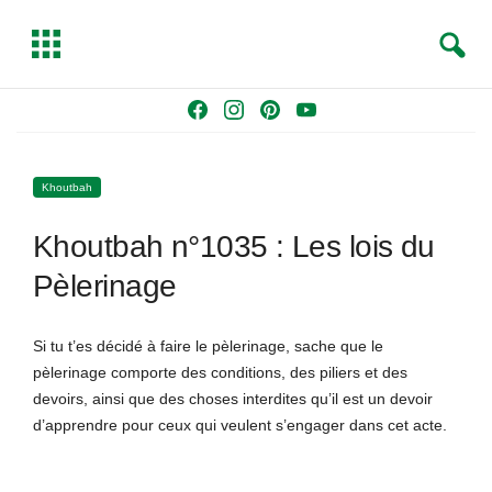
S
T
e
o
a
g
Skip
F
I
P
Y
r
g
to
a
n
i
o
c
l
content
c
s
n
u
h
e
Khoutbah
e
t
t
T
b
a
e
u
Khoutbah n°1035 : Les lois du
o
g
r
b
o
r
e
e
Pèlerinage
k
a
s
m
t
Si tu t’es décidé à faire le pèlerinage, sache que le
pèlerinage comporte des conditions, des piliers et des
devoirs, ainsi que des choses interdites qu’il est un devoir
d’apprendre pour ceux qui veulent s’engager dans cet acte.