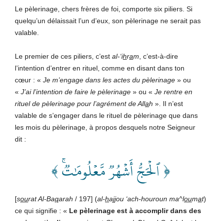
Le pèlerinage, chers frères de foi, comporte six piliers. Si
quelqu’un délaissait l’un d’eux, son pèlerinage ne serait pas
valable.
Le premier de ces piliers, c’est
al-‘
i
h
r
a
m
, c’est-à-dire
l’intention d’entrer en rituel, comme en disant dans ton
cœur : «
Je m’engage dans les actes du pèlerinage
» ou
«
J’ai l’intention de faire le pèlerinage
» ou «
Je rentre en
rituel de pèlerinage pour l’agrément de All
a
h
». Il n’est
valable de s’engager dans le rituel de pèlerinage que dans
les mois du pèlerinage, à propos desquels notre Seigneur
dit :
﴿ ٱلۡحَجُّ أَشۡهُرٞ مَّعۡلُومَٰتٞۚ ﴾
[
s
ou
rat Al-Ba
q
arah
/ 197] (
al-
h
a
jj
ou ‘ach-houroun ma^l
ou
m
a
t
)
ce qui signifie : «
Le pèlerinage est à accomplir dans des