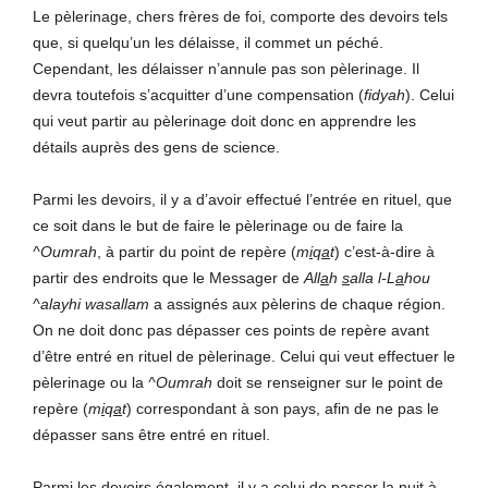
Le pèlerinage, chers frères de foi, comporte des devoirs tels
que, si quelqu’un les délaisse, il commet un péché.
Cependant, les délaisser n’annule pas son pèlerinage. Il
devra toutefois s’acquitter d’une compensation (
fidyah
). Celui
qui veut partir au pèlerinage doit donc en apprendre les
détails auprès des gens de science.
Parmi les devoirs, il y a d’avoir effectué l’entrée en rituel, que
ce soit dans le but de faire le pèlerinage ou de faire la
^Oumrah
, à partir du point de repère (
m
i
q
a
t
) c’est-à-dire à
partir des endroits que le Messager de
All
a
h
s
alla l-L
a
hou
^alayhi wasallam
a assignés aux pèlerins de chaque région.
On ne doit donc pas dépasser ces points de repère avant
d’être entré en rituel de pèlerinage. Celui qui veut effectuer le
pèlerinage ou la
^Oumrah
doit se renseigner sur le point de
repère (
m
i
q
a
t
) correspondant à son pays, afin de ne pas le
dépasser sans être entré en rituel.
Parmi les devoirs également, il y a celui de passer la nuit à