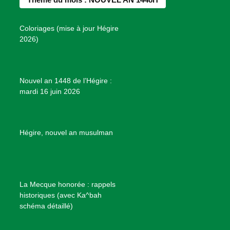
o
g
r
b
s
o
r
e
e
P
Coloriages (mise à jour Hégire
k
a
s
r
2026)
m
t
o
j
e
Nouvel an 1448 de l’Hégire :
t
mardi 16 juin 2026
s
d
e
B
Hégire, nouvel an musulman
i
e
n
f
La Mecque honorée : rappels
a
historiques (avec Ka^bah
i
schéma détaillé)
s
a