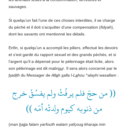
sauvages.
Si quelqu’un fait l’une de ces choses interdites, il se charge
du péché et il doit s’acquitter d’une compensation (
fidyah
),
dont les savants ont mentionné les détails.
Enfin, si quelqu’un a accompli les piliers, effectué les devoirs
et s’est gardé du rapport sexuel et des grands péchés, et si
l’argent qu’il a dépensé pour le pèlerinage était licite, alors
son pèlerinage est dit
mabr
ou
r
. Il sera alors concerné par le
h
ad
i
th
du Messager de
All
a
h
s
alla l-L
a
hou ^alayhi wasallam
:
(( من حجّ فلم يرفُثْ ولم يفسُقْ خرج
من ذنوبه كيوم ولدتْه أمّه ))
(
man
h
a
jj
a falam yarfouth walam yafçou
q
khara
j
a min