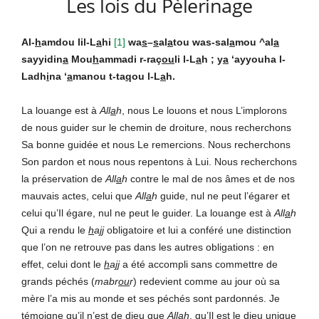
Les lois du Pèlerinage
Al-
h
amdou lil-L
a
hi
[
1]
wa
s
–
s
al
a
tou was-sal
a
mou ^al
a
sayyidin
a
Mou
h
ammadi r-raç
ou
li l-L
a
h ; y
a
‘ayyouha l-
Ladh
i
na ‘
a
manou t-ta
q
ou l-L
a
h.
La louange est à
All
a
h
, nous Le louons et nous L’implorons
de nous guider sur le chemin de droiture, nous recherchons
Sa bonne guidée et nous Le remercions. Nous recherchons
Son pardon et nous nous repentons à Lui. Nous recherchons
la préservation de
All
a
h
contre le mal de nos âmes et de nos
mauvais actes, celui que
All
a
h
guide, nul ne peut l’égarer et
celui qu’Il égare, nul ne peut le guider. La louange est à
All
a
h
Qui a rendu le
h
a
jj
obligatoire et lui a conféré une distinction
que l’on ne retrouve pas dans les autres obligations : en
effet, celui dont le
h
a
jj
a été accompli sans commettre de
grands péchés (
mabr
ou
r
) redevient comme au jour où sa
mère l’a mis au monde et ses péchés sont pardonnés. Je
témoigne qu’il n’est de dieu que
All
a
h
, qu’Il est le dieu unique