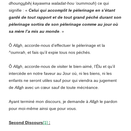
dhoun
ou
bih
i
kayawma waladat-hou ‘oummouh
) ce qui
signifie : «
Celui qui accomplit le pèlerinage en s’étant
gardé de tout rapport et de tout grand péché durant son
pèlerinage sortira de son pèlerinage comme au jour où
sa mère l’a mis au monde
.
»
Ô
All
a
h
, accorde-nous d’effectuer le pèlerinage et la
^oumrah
, et fais qu’il expie tous nos péchés.
Ô
All
a
h
, accorde-nous de visiter le bien-aimé, l’Élu et qu’il
intercède en notre faveur au Jour où, ni les biens, ni les
enfants ne seront utiles sauf pour qui viendra au jugement
de
All
a
h
avec un cœur sauf de toute mécréance.
Ayant terminé mon discours, je demande à
All
a
h
le pardon
pour moi-même ainsi que pour vous.
Second Discours
[1]
: