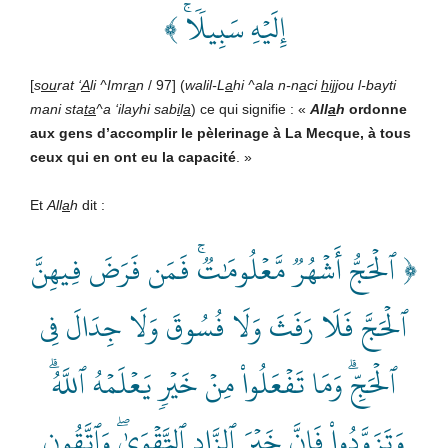
إِلَيۡهِ سَبِيلٗاۚ ﴾
[
s
ou
rat ‘
A
li ^Imr
a
n
/ 97] (
walil-L
a
hi ^ala n-n
a
ci
h
i
jj
ou l-bayti
mani sta
ta
^a ‘ilayhi sab
i
l
a
) ce qui signifie : «
All
a
h
ordonne
aux gens d’accomplir le pèlerinage à La Mecque, à tous
ceux qui en ont eu la capacité
. »
Et
All
a
h
dit :
﴿ ٱلۡحَجُّ أَشۡهُرٞ مَّعۡلُومَٰتٞۚ فَمَن فَرَضَ فِيهِنَّ
ٱلۡحَجَّ فَلَا رَفَثَ وَلَا فُسُوقَ وَلَا جِدَالَ فِي
ٱلۡحَجِّۗ وَمَا تَفۡعَلُواْ مِنۡ خَيۡرٖ يَعۡلَمۡهُ ٱللَّهُۗ
وَتَزَوَّدُواْ فَإِنَّ خَيۡرَ ٱلزَّادِ ٱلتَّقۡوَىٰۖ وَٱتَّقُونِ