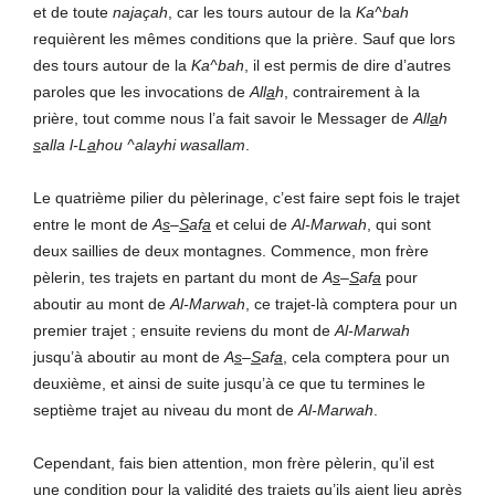
et de toute
na
j
açah
, car les tours autour de la
Ka^bah
requièrent les mêmes conditions que la prière. Sauf que lors
des tours autour de la
Ka^bah
, il est permis de dire d’autres
paroles que les invocations de
All
a
h
, contrairement à la
prière, tout comme nous l’a fait savoir le Messager de
All
a
h
s
alla l-L
a
hou ^alayhi wasallam
.
Le quatrième pilier du pèlerinage, c’est faire sept fois le trajet
entre le mont de
A
s
–
S
af
a
et celui de
Al-Marwah
, qui sont
deux saillies de deux montagnes. Commence, mon frère
pèlerin, tes trajets en partant du mont de
A
s
–
S
af
a
pour
aboutir au mont de
Al-Marwah
, ce trajet-là comptera pour un
premier trajet ; ensuite reviens du mont de
Al-Marwah
jusqu’à aboutir au mont de
A
s
–
S
af
a
, cela comptera pour un
deuxième, et ainsi de suite jusqu’à ce que tu termines le
septième trajet au niveau du mont de
Al-Marwah
.
Cependant, fais bien attention, mon frère pèlerin, qu’il est
une condition pour la validité des trajets qu’ils aient lieu après