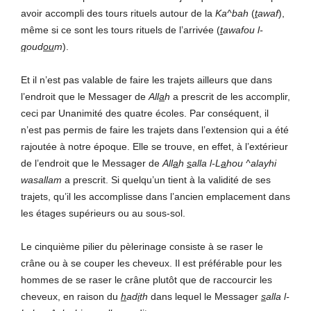
avoir accompli des tours rituels autour de la
Ka^bah
(
t
awaf
),
même si ce sont les tours rituels de l’arrivée (
t
awafou l-
q
oud
ou
m
).
Et il n’est pas valable de faire les trajets ailleurs que dans
l’endroit que le Messager de
All
a
h
a prescrit de les accomplir,
ceci par Unanimité des quatre écoles. Par conséquent, il
n’est pas permis de faire les trajets dans l’extension qui a été
rajoutée à notre époque. Elle se trouve, en effet, à l’extérieur
de l’endroit que le Messager de
All
a
h
s
alla l-L
a
hou ^alayhi
wasallam
a prescrit. Si quelqu’un tient à la validité de ses
trajets, qu’il les accomplisse dans l’ancien emplacement dans
les étages supérieurs ou au sous-sol.
Le cinquième pilier du pèlerinage consiste à se raser le
crâne ou à se couper les cheveux. Il est préférable pour les
hommes de se raser le crâne plutôt que de raccourcir les
cheveux, en raison du
h
ad
i
th
dans lequel le Messager
s
alla l-