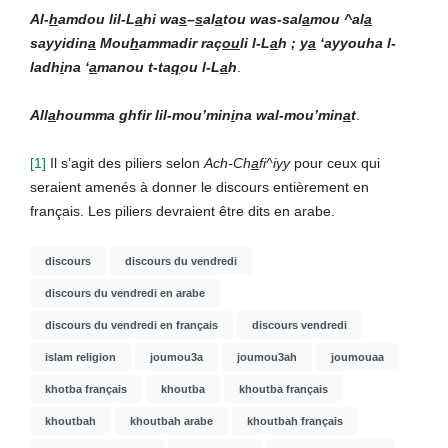
Al-
h
amdou lil-L
a
hi wa
s
–
s
al
a
tou was-sal
a
mou ^al
a
sayyidin
a
Mou
h
ammadir raç
ou
li l-L
a
h ; y
a
‘ayyouha l-
ladh
i
na ‘
a
manou t-ta
q
ou l-L
a
h
.
All
a
houmma ghfir lil-mou’min
i
na wal-mou’min
a
t
.
[1]
Il s’agit des piliers selon
Ach-Ch
a
fi^iyy
pour ceux qui
seraient amenés à donner le discours entièrement en
français. Les piliers devraient être dits en arabe.
discours
discours du vendredi
discours du vendredi en arabe
discours du vendredi en français
discours vendredi
islam religion
joumou3a
joumou3ah
joumouaa
khotba français
khoutba
khoutba français
khoutbah
khoutbah arabe
khoutbah français