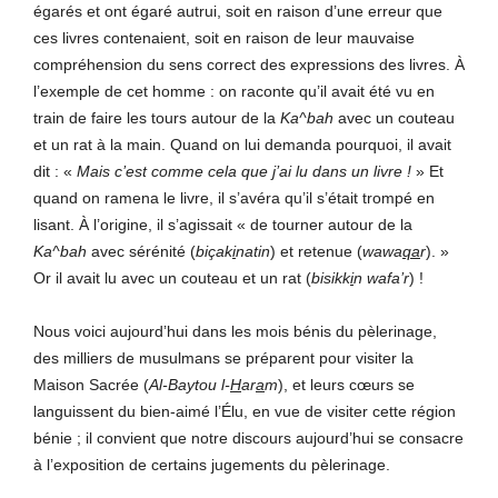
égarés et ont égaré autrui, soit en raison d’une erreur que
ces livres contenaient, soit en raison de leur mauvaise
compréhension du sens correct des expressions des livres. À
l’exemple de cet homme : on raconte qu’il avait été vu en
train de faire les tours autour de la
Ka^bah
avec un couteau
et un rat à la main. Quand on lui demanda pourquoi, il avait
dit : «
Mais c’est comme cela que j’ai lu dans un livre !
» Et
quand on ramena le livre, il s’avéra qu’il s’était trompé en
lisant. À l’origine, il s’agissait « de tourner autour de la
Ka^bah
avec sérénité (
biçak
i
natin
) et retenue (
wawa
qa
r
). »
Or il avait lu avec un couteau et un rat (
bisikk
i
n wafa’r
) !
Nous voici aujourd’hui dans les mois bénis du pèlerinage,
des milliers de musulmans se préparent pour visiter la
Maison Sacrée (
Al-Baytou l-
H
ar
a
m
), et leurs cœurs se
languissent du bien-aimé l’Élu, en vue de visiter cette région
bénie ; il convient que notre discours aujourd’hui se consacre
à l’exposition de certains jugements du pèlerinage.