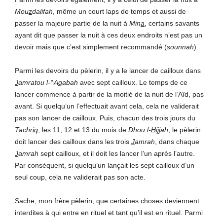
Mou
z
dalifah
, même un court laps de temps et aussi de
passer la majeure partie de la nuit à
Min
a
, certains savants
ayant dit que passer la nuit à ces deux endroits n’est pas un
devoir mais que c’est simplement recommandé (
sounnah
).
Parmi les devoirs du pèlerin, il y a le lancer de cailloux dans
J
amratou l-^A
q
abah
avec sept cailloux. Le temps de ce
lancer commence à partir de la moitié de la nuit de l’Aïd, pas
avant. Si quelqu’un l’effectuait avant cela, cela ne validerait
pas son lancer de cailloux. Puis, chacun des trois jours du
Tachr
iq
, les 11, 12 et 13 du mois de
Dhou l-
H
i
jj
ah
, le pèlerin
doit lancer des cailloux dans les trois
J
amrah
, dans chaque
J
amrah
sept cailloux, et il doit les lancer l’un après l’autre.
Par conséquent, si quelqu’un lançait les sept cailloux d’un
seul coup, cela ne validerait pas son acte.
Sache, mon frère pèlerin, que certaines choses deviennent
interdites à qui entre en rituel et tant qu’il est en rituel. Parmi