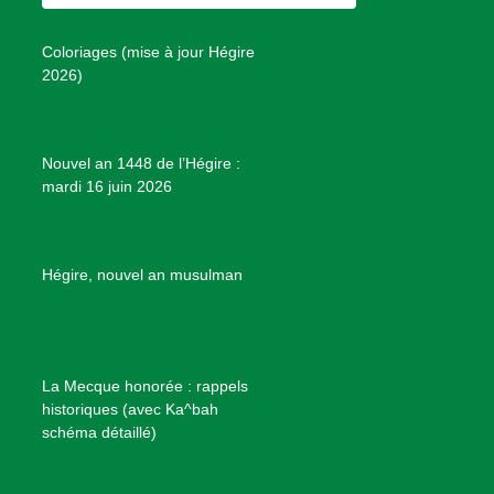
o
g
r
b
s
o
r
e
e
P
Coloriages (mise à jour Hégire
k
a
s
r
2026)
m
t
o
j
e
Nouvel an 1448 de l’Hégire :
t
mardi 16 juin 2026
s
d
e
B
Hégire, nouvel an musulman
i
e
n
f
La Mecque honorée : rappels
a
historiques (avec Ka^bah
i
schéma détaillé)
s
a