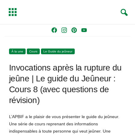
S
T
e
o
a
g
Skip
F
I
P
Y
r
g
to
a
n
i
o
c
l
content
c
s
n
u
h
e
À la une
Cours
Le Guide du jeûneur
e
t
t
T
b
a
e
u
Invocations après la rupture du
o
g
r
b
o
r
e
e
jeûne | Le guide du Jeûneur :
k
a
s
Cours 8 (avec questions de
m
t
révision)
L’APBIF a le plaisir de vous présenter le guide du jeûneur.
Une série de cours reprenant des informations
indispensables à toute personne qui veut jeûner. Une