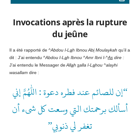
Invocations après la rupture
du jeûne
Il a été rapporté de
^Abdou l-L
a
h Ibnou Ab
i
Moulaykah
qu’il a
dit : J’ai entendu
^Abdou l-L
a
h Ibnou ^Amr Ibni l-^
As
dire :
J’ai entendu le Messager de
All
a
h
s
alla l-L
a
hou ^alayhi
wasallam
dire :
“إن للصائم عند فطره دعوة : اللهم إني
أسألك برحمتك التي وسعت كل شىء أن
تغفر لي ذنوبي”