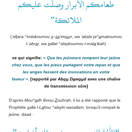
طعامكم الأبرار وصلّت عليكم
الملائكة”
(
‘af
t
ara ^indakoumou
s
–
sa
’im
ou
n, wa ‘akala
t
a^
a
makoumou
l-’abr
a
r, wa
s
allat ^alaykoumou
l-mal
a
’ikah
)
«
Que les jeûneurs
rompent leur jeûne
chez vous, que les pieux partagent
votre repas et que
les anges fassent des invocations
en votre
faveur
».
[rapporté par
Ab
ou
D
a
w
ou
d
avec une chaîne
de transmission sûre]
D’après
Mou^
a
dh Ibnou
Z
ouhrah
, il lui a été rapporté que le
Prophète
s
alla l-L
a
hou ^alayhi wasallam
, lorsqu’il rompait le
jeûne, disait :