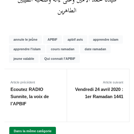
الطاهرين
annule le jeûne
APBIF
apbif avis
apprendre islam
apprendre l'islam
cours ramadan
date ramadan
jeune valable
Qui connait l'APBIF
Article précédent
Article suivant
Ecoutez RADIO
Vendredi 24 avril 2020 :
Sunnite, la voix de
1er Ramadan 1441
l’APBIF
Dans la même catégorie