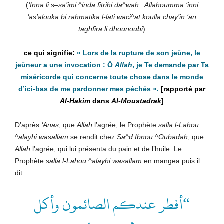
(
‘Inna li
s
–
sa
’imi ^inda fi
t
rih
i
da^wah : All
a
houmma ‘inn
i
‘as’alouka bi ra
h
matika l-lat
i
waci^at koulla chay’in ‘an
taghfira l
i
dhoun
ou
b
i
)
«
Lors de la rupture de son jeûne, le
jeûneur a une invocation : Ô
All
a
h
, je Te demande
par Ta
miséricorde qui concerne toute chose dans le monde
d’ici-bas de me
pardonner mes péchés
».
[rapporté par
Al-
Ha
kim
dans
Al-Moustadrak
]
D’après
‘Anas
, que
All
a
h
l’agrée, le Prophète
s
alla l-L
a
hou
^alayhi wasallam
se rendit chez
Sa^d Ibnou ^Oub
a
dah
, que
All
a
h
l’agrée, qui lui présenta du pain et de l’huile. Le
Prophète
s
alla l-L
a
hou ^alayhi wasallam
en mangea puis il
dit :
“أفطر عندكم الصائمون وأكل