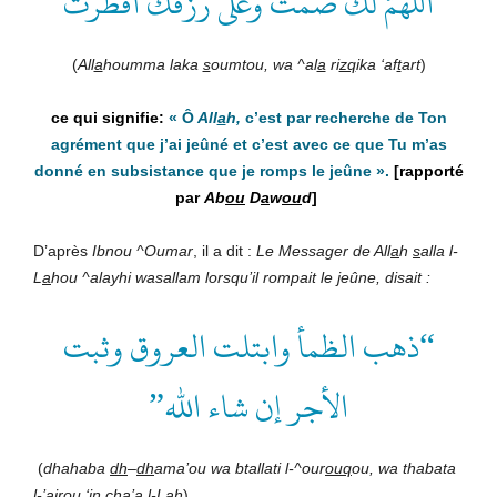
“اللهم لك صمت وعلى رزقك أفطرت”
(
All
a
houmma laka
s
oumtou, wa ^al
a
ri
zq
ika ‘af
t
art
)
«
Ô
All
a
h,
c’est par recherche de Ton
agrément que j’ai jeûné et c’est avec ce que Tu m’as
donné en subsistance que je romps le jeûne
».
[rapporté
par
Ab
ou
D
a
w
ou
d
]
D’après
Ibnou ^Oumar
, il a dit :
Le Messager de All
a
h
s
alla l-
L
a
hou ^alayhi wasallam
lorsqu’il rompait le jeûne, disait :
“ذهب الظمأ وابتلت العروق وثبت
الأجر إن شاء الله”
(
dhahaba
dh
–
dh
ama’ou wa btallati l-^our
ouq
ou, wa
thabata
l-’a
j
rou ‘in ch
a
’a l-L
a
h
)