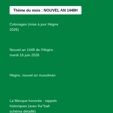
e
t
t
T
d
b
a
e
u
e
Thème du mois : NOUVEL AN 1448H
o
g
r
b
s
o
r
e
e
P
Coloriages (mise à jour Hégire
k
a
s
r
2026)
m
t
o
j
e
Nouvel an 1448 de l’Hégire :
t
mardi 16 juin 2026
s
d
e
B
Hégire, nouvel an musulman
i
e
n
f
La Mecque honorée : rappels
a
historiques (avec Ka^bah
i
schéma détaillé)