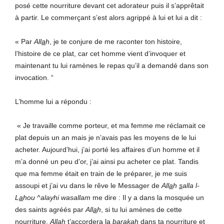
posé cette nourriture devant cet adorateur puis il s’apprêtait
à partir. Le commerçant s’est alors agrippé à lui et lui a dit :
« Par
All
a
h
, je te conjure de me raconter ton histoire,
l’histoire de ce plat, car cet homme vient d’invoquer et
maintenant tu lui ramènes le repas qu’il a demandé dans son
invocation. “
L’homme lui a répondu :
« Je travaille comme porteur, et ma femme me réclamait ce
plat depuis un an mais je n’avais pas les moyens de le lui
acheter. Aujourd’hui, j’ai porté les affaires d’un homme et il
m’a donné un peu d’or, j’ai ainsi pu acheter ce plat. Tandis
que ma femme était en train de le préparer, je me suis
assoupi et j’ai vu dans le rêve le Messager de
All
a
h
s
alla l-
L
a
hou ^alayhi wasallam
me dire : Il y a dans la mosquée un
des saints agréés par
All
a
h
, si tu lui amènes de cette
nourriture,
All
a
h
t’accordera la
barakah
dans ta nourriture et