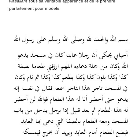
wasallam
sous sa véritable apparence et de le prendre
parfaitement pour modèle.
بسم الله والحمد لله وصلى الله وسلم على رسول الله
أحبابي يحكى أن رجلا عابدا كان في مسجد يدعو
الله وكان من جملة دعاءه اللهم ارزقني طعاما بصفة
كذا وكذا بلون كذا وكذا بطعم كذا وكذا ثم نام وكان
في المسجد تاجر هذا التاجر سمعه فقال في نفسه إنه
يدعو حتى أحضر أنا له هذا الطعام فوالله لن أحضر
له هذا الطعام ثم بعد قليل إذا برجل يدخل من باب
المسجد ومعه الطعام بالصفة التي دعى بها العابد
فيضع الطعام أمام العابد ويريد أن يخرج فيمسكه