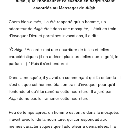
All
a
h
, que l’honneur et l’élévation en degré soient
accordés au Messager de
All
a
h
.
Chers bien-aimés, il a été rapporté qu’un homme, un
adorateur de
All
a
h
était dans une mosquée, il était en train
d’invoquer Dieu et parmi ses invocations, il a dit :
“Ô
All
a
h
! Accorde-moi une nourriture de telles et telles
caractéristiques (il en a décrit plusieurs telles que le goût, le
parfum…).” Puis il s’est endormi.
Dans la mosquée, il y avait un commerçant qui l’a entendu. Il
s’est dit que cet homme était en train d’invoquer pour qu’il
l’entende et qu’il lui ramène cette nourriture. Il a juré par
All
a
h
de ne pas lui ramener cette nourriture.
Peu de temps après, un homme est entré dans la mosquée,
il avait avec lui de la nourriture, qui correspondait aux
mêmes caractéristiques que l’adorateur a demandées. Il a