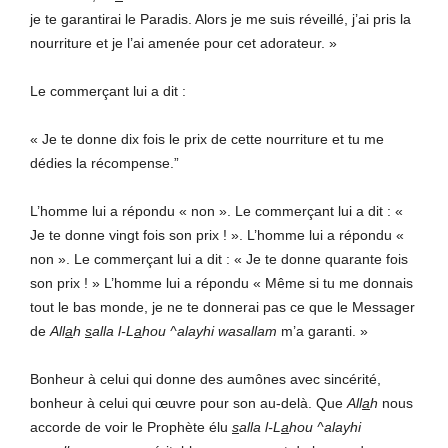
je te garantirai le Paradis. Alors je me suis réveillé, j’ai pris la
nourriture et je l’ai amenée pour cet adorateur. »
Le commerçant lui a dit :
« Je te donne dix fois le prix de cette nourriture et tu me
dédies la récompense.”
L’homme lui a répondu « non ». Le commerçant lui a dit : «
Je te donne vingt fois son prix ! ». L’homme lui a répondu «
non ». Le commerçant lui a dit : « Je te donne quarante fois
son prix ! » L’homme lui a répondu « Même si tu me donnais
tout le bas monde, je ne te donnerai pas ce que le Messager
de
All
a
h
s
alla l-L
a
hou ^alayhi wasallam
m’a garanti. »
Bonheur à celui qui donne des aumônes avec sincérité,
bonheur à celui qui œuvre pour son au-delà. Que
All
a
h
nous
accorde de voir le Prophète élu
s
alla l-L
a
hou ^alayhi