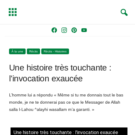
S
T
e
o
a
g
Skip
F
I
P
Y
r
g
to
a
n
i
o
c
l
content
c
s
n
u
h
e
À la une
Récits
Récits - Histoires
e
t
t
T
b
a
e
u
Une histoire très touchante :
o
g
r
b
o
r
e
e
l’invocation exaucée
k
a
s
m
t
L’homme lui a répondu « Même si tu me donnais tout le bas
monde, je ne te donnerai pas ce que le Messager de Allah
salla l-Lahou ^alayhi wasallam m’a garanti. »
Une histoire très touchante : l'invocation exaucée