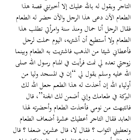
التاجر ويقول له بالله عليك إلا أخبرتني قصة هذا
الطعام الآن دعى هذا الرجل والآن حضر له الطعام
فقال الرجل أنا حمال ومنذ سنة وامرأتي تطلب هذا
الطعام ولا أستطيع أن أشتريه، اليوم حملت لرجل
فأعطاني شيئا من الذهب فاشتريت به الطعام وبينما
زوجتي تعده لي نمت فرأيت في المنام رسول الله صلى
الله عليه وسلم يقول لي “إن في المسجد وليا من
أولياء الله إن أخذت له هذا الطعم جعل الله لك
البركة في طعامك وإني أضمن لك الجنة”، قال
فانتبهت من نومي فأخذت الطعام وأحضرته لهذا
العابد فقال التاجر أعطيك عشرة أضعاف الطعام
وتعطيني الثواب ؟ فقال لا، قال عشرين ضعفا ؟ قال