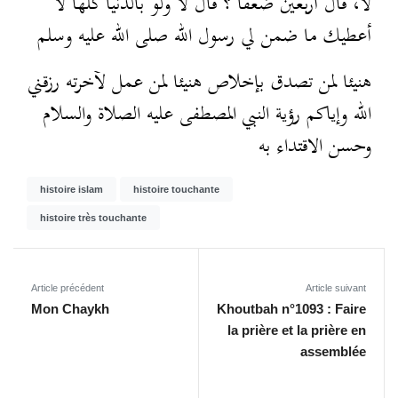
لا، قال أربعين ضعفا ؟ قال لا ولو بالدنيا كلها لا
أعطيك ما ضمن لي رسول الله صلى الله عليه وسلم
هنيئا لمن تصدق بإخلاص هنيئا لمن عمل لآخرته رزقني
الله وإياكم رؤية النبي المصطفى عليه الصلاة والسلام
وحسن الاقتداء به
histoire islam
histoire touchante
histoire très touchante
Article précédent
Article suivant
Mon Chaykh
Khoutbah n°1093 : Faire
la prière et la prière en
assemblée