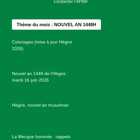
Contacter l'APBIF
c
s
n
u
n
e
t
t
T
d
b
a
e
u
e
Thème du mois : NOUVEL AN 1448H
o
g
r
b
s
o
r
e
e
P
Coloriages (mise à jour Hégire
k
a
s
r
2026)
m
t
o
j
e
Nouvel an 1448 de l’Hégire :
t
mardi 16 juin 2026
s
d
e
B
Hégire, nouvel an musulman
i
e
n
f
La Mecque honorée : rappels