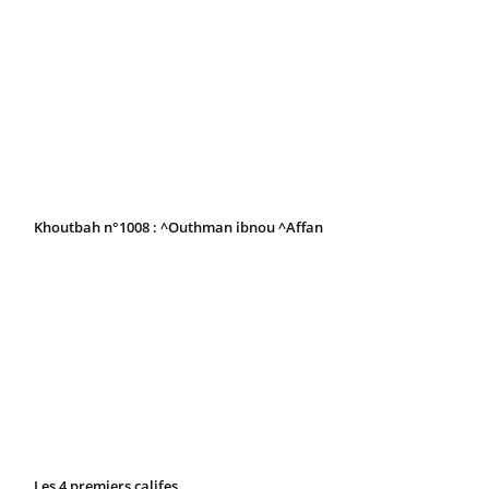
Khoutbah n°1008 : ^Outhman ibnou ^Affan
Les 4 premiers califes