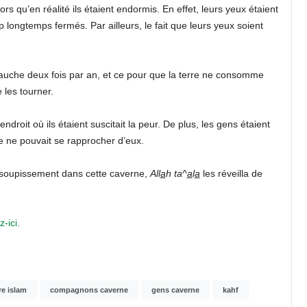
lors qu’en réalité ils étaient endormis. En effet, leurs yeux étaient
p longtemps fermés. Par ailleurs, le fait que leurs yeux soient
 à gauche deux fois par an, et ce pour que la terre ne consomme
 les tourner.
l’endroit où ils étaient suscitait la peur. De plus, les gens étaient
 ne pouvait se rapprocher d’eux.
assoupissement dans cette caverne,
All
a
h ta^
a
l
a
les réveilla de
-ici.
re islam
compagnons caverne
gens caverne
kahf