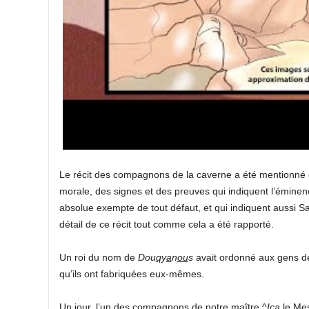
Le récit des compagnons de la caverne a été mentionné
morale, des signes et des preuves qui indiquent l’éminen
absolue exempte de tout défaut, et qui indiquent aussi S
détail de ce récit tout comme cela a été rapporté.
Un roi du nom de
Dou
q
y
a
n
ou
s
avait ordonné aux gens de 
qu’ils ont fabriquées eux-mêmes.
Un jour, l’un des compagnons de notre maître ^
I
ç
a
le Mes