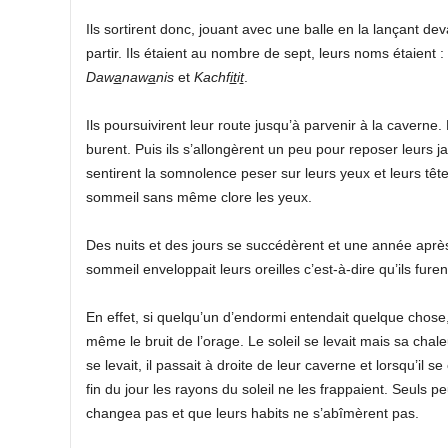
Ils sortirent donc, jouant avec une balle en la lançant de
partir. Ils étaient au nombre de sept, leurs noms étaient :
Daw
a
naw
a
nis
et
Kachf
it
i
t
.
Ils poursuivirent leur route jusqu’à parvenir à la caverne. 
burent. Puis ils s’allongèrent un peu pour reposer leurs j
sentirent la somnolence peser sur leurs yeux et leurs têt
sommeil sans même clore les yeux.
Des nuits et des jours se succédèrent et une année après
sommeil enveloppait leurs oreilles c’est-à-dire qu’ils fur
En effet, si quelqu’un d’endormi entendait quelque chose, il
même le bruit de l’orage. Le soleil se levait mais sa chal
se levait, il passait à droite de leur caverne et lorsqu’il se
fin du jour les rayons du soleil ne les frappaient. Seuls p
changea pas et que leurs habits ne s’abîmèrent pas.