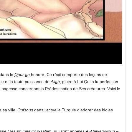
 dans le
Q
our’
a
n
honoré. Ce récit comporte des leçons de
ce et la toute puissance de
All
a
h
, gloire à Lui Qui a la perfection
a sagesse concernant la Prédestination de Ses créatures. Voici le
sa ville ‘
Oufs
ou
s
dans l’actuelle Turquie d’adorer des idoles
sie (Jésus) ^
alayhi s-sal
a
m
, qui sont appelés
Al-
H
aw
a
riyy
ou
n
–