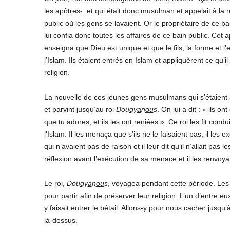
les apôtres-, et qui était donc musulman et appelait à la reli
public où les gens se lavaient. Or le propriétaire de ce b
lui confia donc toutes les affaires de ce bain public. Cet a
enseigna que Dieu est unique et que le fils, la forme et l’
l’Islam. Ils étaient entrés en Islam et appliquèrent ce q
religion.
La nouvelle de ces jeunes gens musulmans qui s’étaient a
et parvint jusqu’au roi
Dou
q
y
a
n
ou
s
. On lui a dit : « ils o
que tu adores, et ils les ont reniées ». Ce roi les fit co
l’Islam. Il les menaça que s’ils ne le faisaient pas, il les 
qui n’avaient pas de raison et il leur dit qu’il n’allait pas
réflexion avant l’exécution de sa menace et il les renvoy
Le roi,
Dou
q
y
a
n
ou
s
, voyagea pendant cette période. Les 
pour partir afin de préserver leur religion. L’un d’entre 
y faisait entrer le bétail. Allons-y pour nous cacher jusqu
là-dessus.