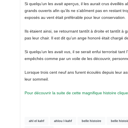
Si quelqu’un les avait aperçus, il les aurait crus éveillés a
grands ouverts afin qu’ils ne s’abîment pas en restant tro
exposés au vent était préférable pour leur conservation.
Ils étaient ainsi, se retournant tantôt à droite et tantôt
pas leur chair. Il est dit qu’un ange honoré était chargé de
Si quelqu’un les avait vus, il se serait enfui terrorisé tant 
empêchés comme par un voile de les découvrir, personne
Lorsque trois cent neuf ans furent écoulés depuis leur 
leur sommeil.
Pour découvrir la suite de cette magnifique histoire cliquez
ahl el kahf
ahlou l-kahf
belle histoire
belle histoi