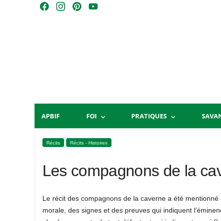
Skip
F
I
P
Y
to
a
n
i
o
content
c
s
n
u
e
t
t
T
b
a
e
u
o
g
r
b
o
r
e
e
k
a
s
m
t
APBIF
FOI
PRATIQUES
SAVA
Récits
Récits - Histoires
Les compagnons de la cave
Le récit des compagnons de la caverne a été mentionné
morale, des signes et des preuves qui indiquent l’éminen