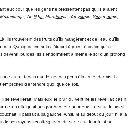
vant eux pour que les gens ne pressentent pas qu’ils allaient
Maksalam
i
n
, ‘
Aml
i
kh
a
,
Mara
tou
nis
,
Yany
ou
nis
,
S
az
am
ou
nis
,
Là, ils trouvèrent des fruits qu’ils mangèrent et de l’eau qu’ils
ambes. Quelques instants s’étaient à peine écoulés qu’ils
es devenir lourdes. Ils s’endormirent à même le sol d’un profond
 une autre, tandis que les jeunes gens étaient endormis. Le
ent empêchés d’entendre quoi que ce soit.
 se réveillerait. Mais eux, le bruit du vent ne les réveillait pas ni
eur ne les atteignait pas par honneur pour eux. Lorsque le soleil
 couchait, il passait à sa gauche. Ainsi, ni au début du jour, ni à la
eu de ses rayons les atteignirent de sorte que leur teint ne