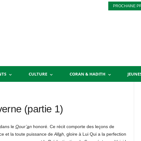
PROCHAINE P
NTS
CULTURE
CORAN & HADITH
JEUNE
rne (partie 1)
 dans le
Q
our’
a
n
honoré. Ce récit comporte des leçons de
ce et la toute puissance de
All
a
h
, gloire à Lui Qui a la perfection