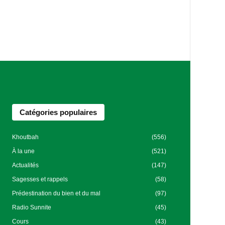
Catégories populaires
Khoutbah
(556)
À la une
(521)
Actualités
(147)
Sagesses et rappels
(58)
Prédestination du bien et du mal
(97)
Radio Sunnite
(45)
Cours
(43)