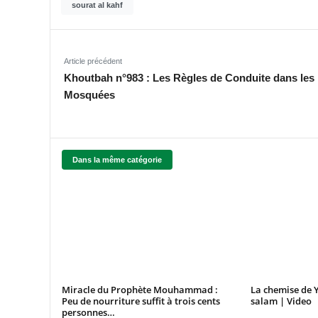
sourat al kahf
Article précédent
Khoutbah n°983 : Les Règles de Conduite dans les
Mosquées
Dans la même catégorie
Miracle du Prophète Mouhammad :
La chemise de Y
Peu de nourriture suffit à trois cents
salam | Video
personnes…