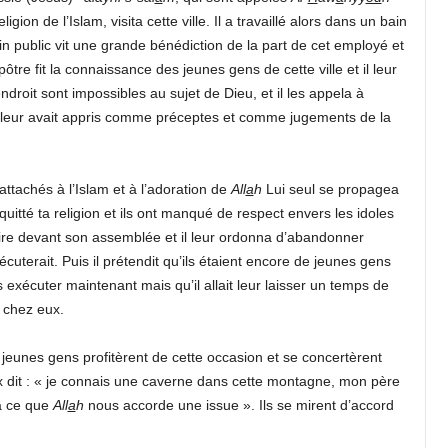
gion de l’Islam, visita cette ville. Il a travaillé alors dans un bain
ain public vit une grande bénédiction de la part de cet employé et
pôtre fit la connaissance des jeunes gens de cette ville et il leur
endroit sont impossibles au sujet de Dieu, et il les appela à
u’il leur avait appris comme préceptes et comme jugements de la
ttachés à l’Islam et à l’adoration de
All
a
h
Lui seul se propagea
nt quitté ta religion et ils ont manqué de respect envers les idoles
nduire devant son assemblée et il leur ordonna d’abandonner
exécuterait. Puis il prétendit qu’ils étaient encore de jeunes gens
 les exécuter maintenant mais qu’il allait leur laisser un temps de
a chez eux.
jeunes gens profitèrent de cette occasion et se concertèrent
eux dit : « je connais une caverne dans cette montagne, mon père
’à ce que
All
a
h
nous accorde une issue ». Ils se mirent d’accord