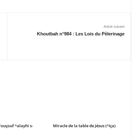
Article suivant
Khoutbah n°984 : Les Lois du Pèlerinage
ouçouf ^alayhi s-
Miracle de la table de Jésus (^Iça)