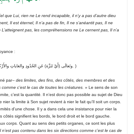
el que Lui, rien ne Le rend incapable, il n’y a pas d’autre dieu
 Il est éternel, Il n’a pas de fin, Il ne s’anéantit pas, Il ne
 ne L’atteignent pas, les compréhensions ne Le cernent pas, Il n’a
oyance :
( وتَعالَى (أَيْ تَنَزَّهَ) عَنِ الحُدُودِ والغاياتِ والأَرْكانِ والأَعْضاءِ والأَدَواتِ لا تَحْوِيهِ الجِهاتُ السِّتُّ كَسائِرِ المُبْتَدَعاتِ. )
rné par–
des limites, des fins, des côtés, des membres et des
ns comme c’est le cas de toutes les créatures.
» Le sens de son
mite, c’est la quantité. Il n’est donc pas possible au sujet de Dieu
nier la limite à Son sujet revient à nier le fait qu’Il soit un corps.
rémités d’une chose. Il y a dans cela une insistance pour nier la
côtés signifient les bords, le bord droit et le bord gauche.
x corps. Quant au sens des petits organes, ce sont les plus
Il n’est pas contenu dans les six directions comme c’est le cas de