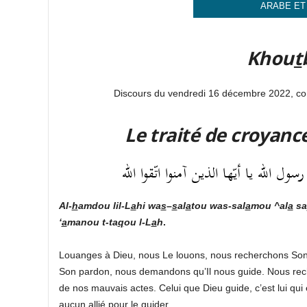
ARABE ET
Khou
t
Discours du vendredi 16 décembre 2022, c
Le traité de croyanc
 الله يا أيّها الذين آمنوا اتّقوا الله
Al-
h
amdou lil-L
a
hi
wa
s
–
s
al
a
tou was-sal
a
mou ^al
a
sa
‘
a
manou t-ta
q
ou l-L
a
h
.
Louanges à Dieu, nous Le louons, nous recherchons Son
Son pardon, nous demandons qu’Il nous guide. Nous rech
de nos mauvais actes. Celui que Dieu guide, c’est lui qui e
aucun allié pour le guider.