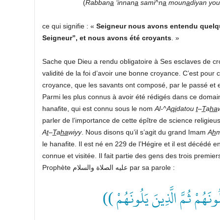
(
Rabban
a
‘innan
a
sami^n
a
moun
a
diyan yo
ce qui signifie : «
Seigneur nous avons entendu quelqu’u
Seigneur”, et nous avons été croyants
. »
Sache que Dieu a rendu obligatoire à Ses esclaves de croir
validité de la foi d’avoir une bonne croyance. C’est pour cel
croyance, que les savants ont composé, par le passé et
Parmi les plus connus à avoir été rédigés dans ce domaine
hanafite, qui est connu sous le nom
Al-^A
qi
datou
t
–
T
a
ha
parler de l’importance de cette épître de science religie
A
t
–
T
a
ha
wiyy
. Nous disons qu’il s’agit du grand Imam
A
h
le hanafite. Il est né en 229 de l’Hégire et il est décédé
connue et visitée. Il fait partie des gens des trois premier
Prophète عليه الصلاة والسلام par sa parole :
(( ونَهُمْ ثُمَّ الَّذِينَ يَلُونَهُمْ