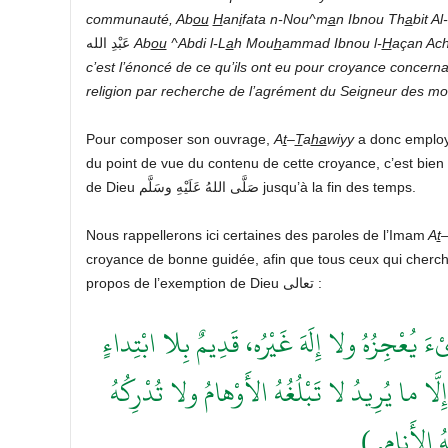
communauté, Ab
ou
H
an
i
fata n-Nou^m
a
n Ibnou Th
a
bit Al
عَبْدِ الله
Ab
ou
^Abdi l-L
a
h Mou
h
ammad Ibnou l-
H
açan Ac
c’est l’énoncé de ce qu’ils ont eu pour croyance concernan
religion par recherche de l’agrément du Seigneur des m
Pour composer son ouvrage,
A
t
–
T
a
ha
wiyy
a donc employé
du point de vue du contenu de cette croyance, c’est bien
de Dieu صَلَّى اللهُ عَلَيْهِ وسَلَّم jusqu’à la fin des temps.
Nous rappellerons ici certaines des paroles de l’Imam
A
t
croyance de bonne guidée, afin que tous ceux qui cherche
propos de l’exemption de Dieu تعالى :
( عْجِزُهُ ولا إِلَهَ غَيْرُه، قَدِيمٌ بِلا ابْتِداءٍ
َّا ما يُرِيدُ لا تَبْلُغُهُ الأَوْهامُ ولا تُدْرِكُهُ
ْبِهُ الأَنام