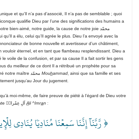
unique et qu’Il n’a pas d’associé, Il n’a pas de semblable ; quoi
iconque qualifie Dieu par l’une des significations des humains a
commis une mécréance. Je témoigne que notre maître, notre bien-aimé, notre guide, la cause de notre joie محمّد
 qu’Il a élu, celui qu’Il agrée le plus. Dieu l’a envoyé avec la
annonciateur de bonne nouvelle et avertisseur d’un châtiment,
n vouloir éternel, et en tant que flambeau resplendissant. Dieu a
 voile de la confusion, et par sa cause Il a fait sortir les gens
ous du meilleur de ce dont Il a rétribué un prophète pour sa
communauté. Ô Dieu, honore et élève davantage en degré notre maître محمّد
Mou
h
ammad
, ainsi que sa famille et ses
aitement jusqu’au Jour du jugement.
qu’à moi-même, de faire preuve de piété à l’égard de Dieu votre
Seigneur, Lui Qui dit dans Son livre honoré, dans la sourate آلِ عِمْرانۡ
A
li ^Imr
a
n
:
رَّبَّنَآ إِنَّنَا سَمِعۡنَا مُنَادِيٗا يُنَادِي لِلۡإِ ﴾