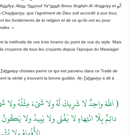
-K
ou
fiyy, Ab
ou
Y
ou
çouf Ya^
qou
b Ibnou Ibr
a
h
i
m Al-‘An
sa
riyy et
أبُو
h-Chay
b
aniyy, que l’agrément de Dieu soit accordé à eux tous,
t les fondements de la religion et de ce qu’ils ont eu pour
ondes
. »
 la méthode de ces trois Imams du point de vue du style. Mais
 la croyance de tous les croyants depuis l’époque du Messager
–
T
a
ha
wiyy
choisies parmi ce qui est parvenu dans ce Traité de
nt la vérité y trouvent la bonne guidée.
A
t
–
T
a
ha
wiyy
a dit à
اللهَ واحِدٌ لا شَرِيكَ لَهُ ولا شَىْءَ مِثْلُهُ ولا شَىْءَ يُ
دائِمٌ بِلَا انْتِهاءٍ لا يَفْنَى ولا يَبِيدُ ‏ولا يَكُونُ إِل
الأَفْهامُ ولا يُش. )