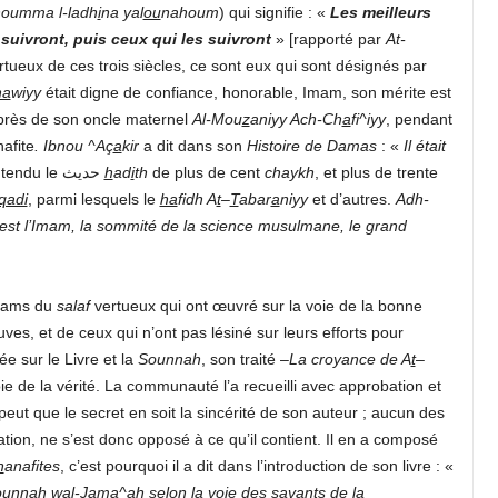
oumma l-ladh
i
na yal
ou
nahoum
) qui signifie : «
Les meilleurs
suivront, puis ceux qui les suivront
» [rapporté par
At-
rtueux de ces trois siècles, ce sont eux qui sont désignés par
ha
wiyy
était digne de confiance, honorable, Imam, son mérite est
uprès de son oncle maternel
Al-Mou
z
aniyy Ach-Ch
a
fi^iyy
, pendant
afite
. Ibnou ^Aç
a
kir
a dit dans son
Histoire de Damas
: «
Il était
». Il a entendu le حديث
h
ad
i
th
de plus de cent
chaykh
, et plus de trente
qadi
, parmi lesquels le
ha
fidh A
t
–
T
abar
a
niyy
et d’autres.
Adh-
est l’Imam, la sommité de la science musulmane, le grand
Imams du
salaf
vertueux qui ont œuvré sur la voie de la bonne
s, et de ceux qui n’ont pas lésiné sur leurs efforts pour
 sur le Livre et la
Sounnah
, son traité –
La croyance de A
t
–
e de la vérité. La communauté l’a recueilli avec approbation et
 peut que le secret en soit la sincérité de son auteur ; aucun des
tion, ne s’est donc opposé à ce qu’il contient. Il en a composé
h
anafites
, c’est pourquoi il a dit dans l’introduction de son livre : «
Sounnah wal-
J
am
a
^ah selon la voie des savants de la