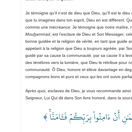
Je témoigne qu’il n’est de dieu que Dieu, qu’Il est le dieu 
que tu imagines dans ton esprit, Dieu en est différent. Qu
Mou
h
ammad
, est l’esclave de Dieu et Son Messager, celui
bonne guidée et la religion de vérité, en tant que guide 
appelant à la religion que Dieu a toujours agréée, par So
guidé par sa cause la communauté, par sa cause Il a levé le
des ténèbres vers la lumière, que Dieu le rétribue pour n
compagnons bons et purs et ceux qui les ont suivis parf
Après quoi, esclaves de Dieu, je vous recommande ainsi 
﴿ يمَٰنِ أَنۡ ءَامِنُواْ بِرَبِّكُمۡ فَ‍َٔامَنَّاۚ