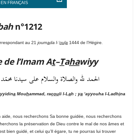
 EN FRANÇAIS
bah
n°1212
orrespondant au 21
j
oum
a
da l-‘
ou
l
a
1444 de l’Hégire.
e de l’Imam A
t
–
T
a
ha
wiyy
الحمد لله والصلاة والسلام على سيدنا محمّد رسول
yyidin
a
Mou
h
ammad, raç
ou
li l-L
a
h ; y
a
‘ayyouha l-Ladh
i
na
 aide, nous recherchons Sa bonne guidée, nous recherchons
erchons la préservation de Dieu contre le mal de nos âmes et
st bien guidé, et celui qu’Il égare, tu ne pourras lui trouver