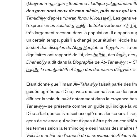
(
khayrou n-n
a
ci
q
arn
i
thoumma l-ladh
i
na yal
ou
nahoum th
des gens sont ceux de mon siècle, puis ceux qui les 
Tirmidhiyy
d’après
^Imr
a
n Ibnou l-
H
ou
s
ayn
]. Les gens ve
l’expression
as-salafou
s
–
sa
li
h
–le
Salaf
vertueux.
A
t
–
T
a
très largement reconnu dans la population. Il a appris a
un certain temps, puis il a changé pour étudier l’école han
le chef des disciples de Ab
ou
H
an
i
fah en Égypte
dignitaires ont rapporté de lui, des
ha
fi
dh
, des
fa
qi
h
, des
Dhahabiyy
a dit dans la
Biographie de
A
t
–
T
a
ha
wiyy
: «
C’
ha
fi
dh
, le mou
h
addith et fa
qi
h des demeures d’Égypte
. »
Étant donné que l’Imam
A
t
–
T
a
ha
wiyy
faisait partie des 
guidée agréée par Dieu, avec une connaissance des preuve
diffuser la voie du
salaf
notamment dans la croyance basée
T
a
ha
wiyy
– se présente comme un guide qui indique la voi
Dieu a fait que ce livre soit accepté dans les cœurs. Il se
gens de science qui soient dignes d’être pris en considéra
les termes selon la terminologie des Imams des maîtres
Voici la mention de l’exposé de la croyance de Ahlou s-