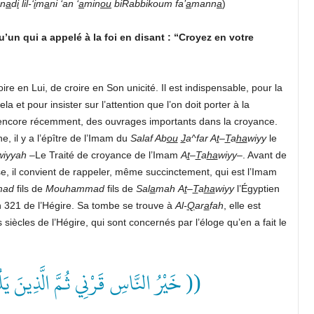
un
a
d
i
lil-‘
i
m
a
ni ‘an ‘
a
min
ou
biRabbikoum fa’
a
mann
a
)
n qui a appelé à la foi en disant : “Croyez en votre
e en Lui, de croire en Son unicité. Il est indispensable, pour la
a et pour insister sur l’attention que l’on doit porter à la
 encore récemment, des ouvrages importants dans la croyance.
, il y a l’épître de l’Imam du
Salaf Ab
ou
J
a^far A
t
–
T
a
ha
wiyy
le
wiyyah
–Le Traité de croyance de l’Imam
A
t
–
T
a
ha
wiyy
–. Avant de
use, il convient de rappeler, même succinctement, qui est l’Imam
mad
fils de
Mouhammad
fils de
Sal
a
mah
A
t
–
T
a
ha
wiyy
l’Égyptien
 en 321 de l’Hégire. Sa tombe se trouve à
Al-
Q
ar
a
fah
, elle est
s siècles de l’Hégire, qui sont concernés par l’éloge qu’en a fait le
خَيْرُ النَّاسِ قَرْنِي ثُمَّ الَّذِينَ يَلُ ))