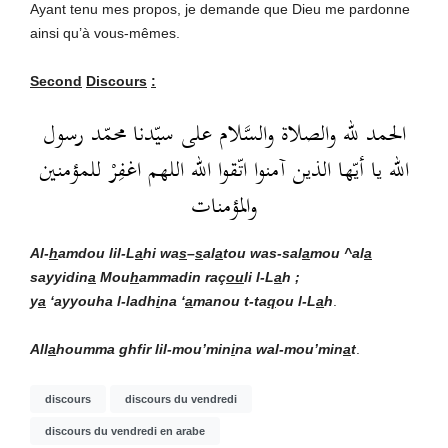
Ayant tenu mes propos, je demande que Dieu me pardonne
ainsi qu’à vous-mêmes.
Second
Discours
:
الحمد لله والصلاة والسَّلام على سيّدنا محمّد رسول
الله يا أيّها الذين آمنوا اتّقوا الله اللهم اغفِرْ للمؤمنين
والمؤمنات
Al-
h
amdou lil-L
a
hi wa
s
–
s
al
a
tou was-sal
a
mou ^al
a
sayyidin
a
Mou
h
ammad
in
raç
ou
li l-L
a
h ;
y
a
‘ayyouha l-ladh
i
na ‘
a
manou t-ta
q
ou l-L
a
h
.
All
a
houmma ghfir lil-mou’min
i
na wal-mou’min
a
t
.
discours
discours du vendredi
discours du vendredi en arabe