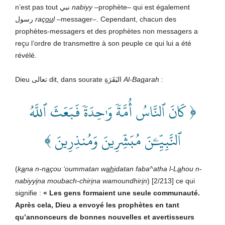
n’est pas tout نبي
nabiyy
–prophète– qui est également
رسول
raç
ou
l
–messager–. Cependant, chacun des
prophètes-messagers et des prophètes non messagers a
reçu l’ordre de transmettre à son peuple ce qui lui a été
révélé.
Dieu تعالى dit, dans sourate البَقَرَةِ
Al-Ba
q
arah
:
﴿ كَانَ ٱلنَّاسُ أُمَّةٗ وَٰحِدَةٗ فَبَعَثَ ٱللَّهُ
ٱلنَّبِيِّ‍ۧنَ مُبَشِّرِينَ وَمُنذِرِينَ ﴾
(
k
a
na n-n
a
çou ‘oummatan w
ah
idatan faba^atha l-L
a
hou n-
nabiyy
i
na moubach-chir
i
na wamoundhir
i
n
) [2/213] ce qui
signifie :
« Les gens formaient une seule communauté.
Après cela, Dieu a envoyé les prophètes en tant
qu’annonceurs de bonnes nouvelles et avertisseurs