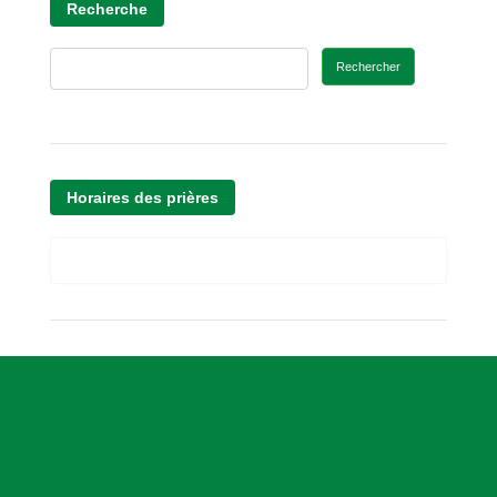
Recherche
Rechercher
Horaires des prières
A
s
s
o