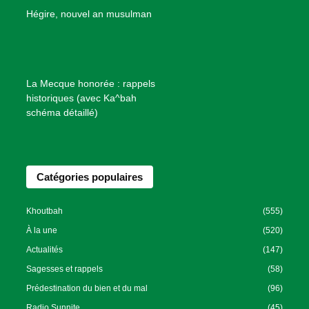
B
Hégire, nouvel an musulman
i
e
n
f
La Mecque honorée : rappels
a
historiques (avec Ka^bah
i
schéma détaillé)
s
a
n
Catégories populaires
c
e
I
Khoutbah
(555)
s
À la une
(520)
l
Actualités
(147)
a
Sagesses et rappels
(58)
m
Prédestination du bien et du mal
(96)
i
Radio Sunnite
(45)