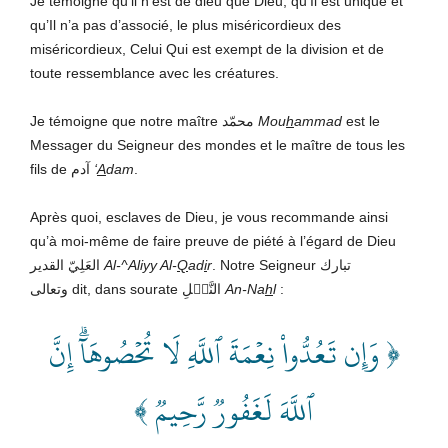
Je témoigne qu’il n’est de dieu que Dieu, qu’Il est unique et
qu’Il n’a pas d’associé, le plus miséricordieux des
miséricordieux, Celui Qui est exempt de la division et de
toute ressemblance avec les créatures.
Je témoigne que notre maître محمّد
Mou
h
ammad
est le
Messager du Seigneur des mondes et le maître de tous les
fils de آدم
‘
A
dam
.
Après quoi, esclaves de Dieu, je vous recommande ainsi
qu’à moi-même de faire preuve de piété à l’égard de Dieu
العَلِيّ القدير
Al-^Aliyy Al-
Q
ad
i
r
. Notre Seigneur تبارك
وتعالى dit, dans sourate النَّحۡلِ
An-Na
h
l
:
﴿ وَإِن تَعُدُّواْ نِعۡمَةَ ٱللَّهِ لَا تُحۡصُوهَآۗ إِنَّ
ٱللَّهَ لَغَفُورٞ رَّحِيمٞ ﴾