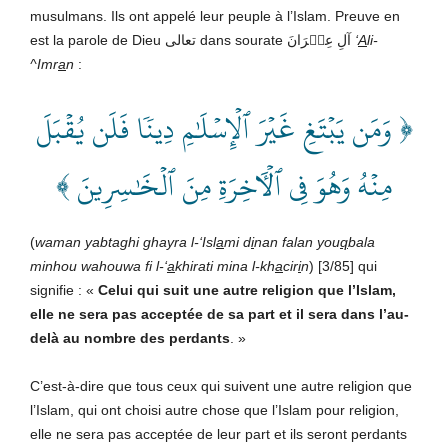
musulmans. Ils ont appelé leur peuple à l’Islam. Preuve en
est la parole de Dieu تعالى dans sourate آلِ عِمۡرَانَ
‘
A
li-
^Imr
a
n
:
﴿ وَمَن يَبۡتَغِ غَيۡرَ ٱلۡإِسۡلَٰمِ دِينٗا فَلَن يُقۡبَلَ
مِنۡهُ وَهُوَ فِي ٱلۡأٓخِرَةِ مِنَ ٱلۡخَٰسِرِينَ ﴾
(
waman yabtaghi ghayra l-‘Isl
a
mi d
i
nan falan you
q
bala
minhou wahouwa fi l-‘
a
khirati mina l-kh
a
cir
i
n
) [3/85] qui
signifie : «
Celui qui suit une autre religion que l’Islam,
elle ne sera pas acceptée de sa part et il sera dans l’au-
delà au nombre des perdants
. »
C’est-à-dire que tous ceux qui suivent une autre religion que
l’Islam, qui ont choisi autre chose que l’Islam pour religion,
elle ne sera pas acceptée de leur part et ils seront perdants