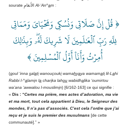
sourate الأَنعَامِ
Al-‘An^
a
m
:
﴿ قُلۡ إِنَّ صَلَاتِي وَنُسُكِي وَمَحۡيَايَ وَمَمَاتِي
لِلَّهِ رَبِّ ٱلۡعَٰلَمِينَ لَا شَرِيكَ لَهُۥۖ وَبِذَٰلِكَ
أُمِرۡتُ وَأَنَا۠ أَوَّلُ ٱلۡمُسۡلِمِينَ ﴾
(
q
oul ‘inna
s
al
a
t
i
wanouçouk
i
wama
h
y
a
ya wamam
a
t
i
lil-L
a
hi
Rabbi l-^
a
lam
i
n l
a
char
i
ka lah
ou
wabidh
a
lika ‘oumirtou
wa’ana ‘awwalou l-mouslim
i
n
) [6/162-163] ce qui signifie :
«
Dis : “
Certes ma prière, mes actes d’adoration, ma vie
et ma mort, tout cela appartient à
Dieu, le Seigneur des
mondes, Il n’a pas d’associés. C’est cela l’ordre que j’ai
reçu et je suis le premier des musulmans
[de cette
communauté].” »