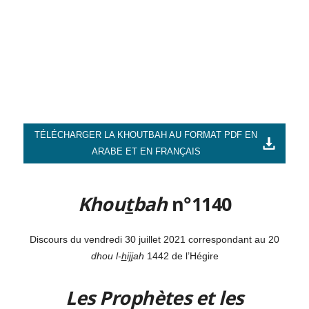
TÉLÉCHARGER LA KHOUTBAH AU FORMAT PDF EN
ARABE ET EN FRANÇAIS
Khou
t
bah
n°1140
Discours du vendredi 30 juillet 2021 correspondant au 20
dhou l-
h
i
jj
ah
1442 de l’Hégire
Les Prophètes et les