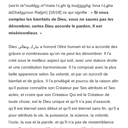
(
wa’in ta^oudd
ou
ni^mata l-L
a
hi l
a
tou
hsou
h
a
‘inna l-L
a
ha
laGhaf
ou
roun Ra
hi
m
) [16/18] ce qui signifie : «
Si vous
comptez les bienfaits de Dieu, vous ne saurez pas les
dénombrer, certes Dieu accorde le pardon, Il est
miséricordieux
. »
Dieu تبارك وتعالى a honoré l’être humain et lui a accordé des
grâces si nombreuses qu’on ne peut les dénombrer. Il l’a
créé sous le meilleur aspect qui soit, avec une stature droite
et une constitution harmonieuse. Il l’a composé avec la plus
belle apparence selon Sa volonté, et par un surcroît de
bienfait et de grâce, Il l’a privilégié et pourvu de la raison afin
qu’il puisse connaître son Créateur par Ses attributs et Ses
actes, et croire que son Créateur Qui est le Créateur de
toute chose, est le Dieu unique et qu’Il n’a pas d’associé,
qu’Il est éternel sans début et qu’Il est éternel sans fin, qu’Il a
pour attributs la vie, la puissance, la science, la volonté,
l’ouïe, la vue et la parole, et qu’Il n’a pas de ressemblance