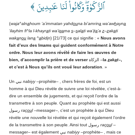
ٱلزَّكَوٰةِۖ وَكَانُواْ لَنَا عَٰبِدِينَ ﴾
(
wa
j
a^aln
a
houm ‘a’immatan yahd
ou
na bi’amrin
a
wa’aw
h
ayn
a
‘ilayhim fi^la l-khayr
a
ti wa’i
qa
ma
s
–
s
al
a
ti wa’
i
t
a
’a
z
–
z
ak
a
ti
wak
a
n
ou
lan
a
^
a
bid
i
n
) [21/73] ce qui signifie : «
Nous avons
fait d’eux des Imams qui guident conformément à Notre
ordre. Nous leur
avons révélé de faire les œuvres de
bien, d’accomplir la prière et de verser
الزكاة –
la
z
ak
a
t
–,
et c’est à Nous qu’ils ont voué leur adoration
. »
Un نبي
nabiyy
–prophète– , chers frères de foi, est un
homme à qui Dieu révèle de suivre une loi révélée, c’est-à-
dire un ensemble de jugements, et qui reçoit l’ordre de la
transmettre à son peuple. Quant au prophète qui est aussi
رسول
raç
ou
l
–messager–, c’est un prophète à qui Dieu
révèle une nouvelle loi révélée et qui reçoit également l’ordre
de la transmettre à son peuple. Ainsi tout رسول
raç
ou
l
–
messager– est également نبي
nabiyy
–prophète– , mais ce