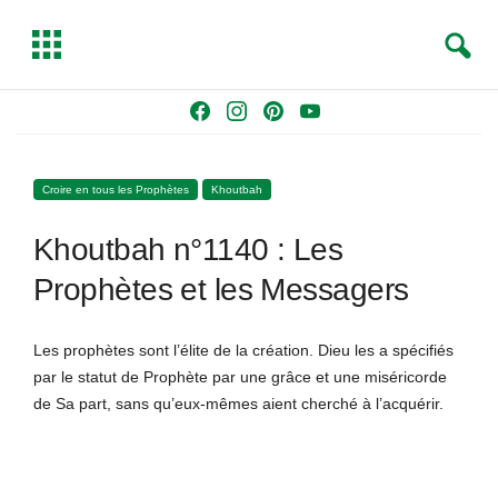
S
T
e
o
a
g
Skip
F
I
P
Y
r
g
to
a
n
i
o
c
l
content
c
s
n
u
h
e
Croire en tous les Prophètes
Khoutbah
e
t
t
T
b
a
e
u
Khoutbah n°1140 : Les
o
g
r
b
o
r
e
e
Prophètes et les Messagers
k
a
s
m
t
Les prophètes sont l’élite de la création. Dieu les a spécifiés
par le statut de Prophète par une grâce et une miséricorde
de Sa part, sans qu’eux-mêmes aient cherché à l’acquérir.