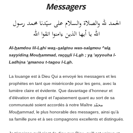
Messagers
الحمد لله والصلاة والسلام على سيّدنا محمد رسول
الله يا أيها الذين ءامنوا اتقوا الله
Al-
h
amdou lil-L
a
hi
wa
s
–
s
al
a
tou was-sal
a
mou ^al
a
sayyidin
a
Mou
h
ammad, raç
ou
li l-L
a
h ; y
a
‘ayyouha l-
Ladh
i
na ‘
a
manou t-ta
q
ou l-L
a
h
.
La louange est à Dieu Qui a envoyé les messagers et les
prophètes en tant que miséricorde pour les gens, avec la
lumière claire et évidente. Que davantage d’honneur et
d’élévation en degré et l’apaisement quant au sort de sa
communauté soient accordés à notre Maître محمّد
Mou
h
ammad
, le plus honorable des messagers, ainsi qu’à
sa famille pure et à ses compagnons excellents et distingués.