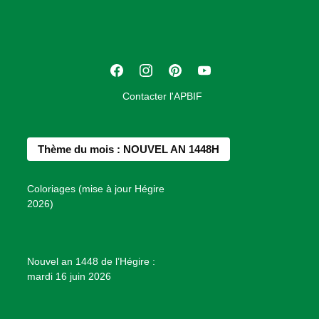
c
i
a
t
F
I
P
Y
i
a
n
i
o
o
Contacter l'APBIF
c
s
n
u
n
e
t
t
T
d
b
a
e
u
e
Thème du mois : NOUVEL AN 1448H
o
g
r
b
s
o
r
e
e
P
Coloriages (mise à jour Hégire
k
a
s
r
2026)
m
t
o
j
e
Nouvel an 1448 de l’Hégire :
t
mardi 16 juin 2026
s
d
e