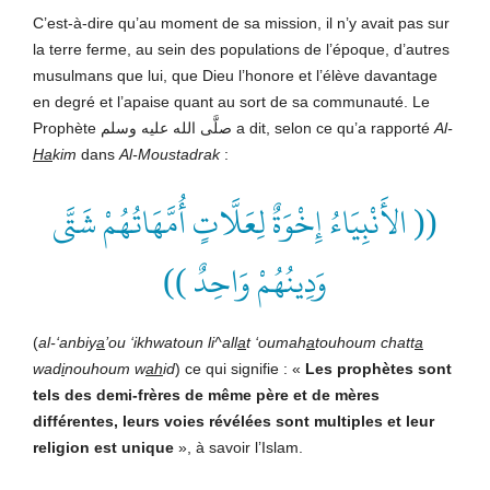
C’est-à-dire qu’au moment de sa mission, il n’y avait pas sur
la terre ferme, au sein des populations de l’époque, d’autres
musulmans que lui, que Dieu l’honore et l’élève davantage
en degré et l’apaise quant au sort de sa communauté. Le
Prophète صلَّى الله عليه وسلم a dit, selon ce qu’a rapporté
Al-
Ha
kim
dans
Al-Moustadrak
:
(( الأَنْبِيَاءُ إِخْوَةٌ لِعَلَّاتٍ أُمَّهَاتُهُمْ شَتَّى
وَدِينُهُمْ وَاحِدٌ ))
(
al-‘anbiy
a
’ou ‘ikhwatoun li^all
a
t ‘oumah
a
touhoum chatt
a
wad
i
nouhoum w
ah
id
) ce qui signifie : «
Les prophètes sont
tels des demi-frères de même père et de mères
différentes, leurs voies révélées sont multiples et leur
religion est unique
», à savoir l’Islam.