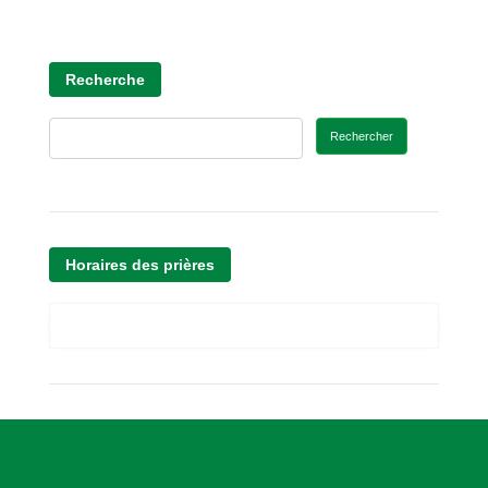
Recherche
Rechercher
Horaires des prières
A