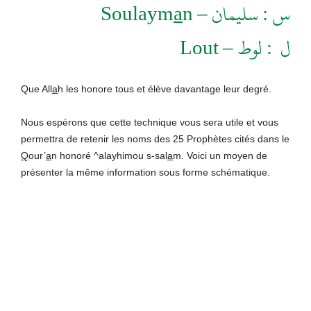
Soulaym
a
n
س : سليمان –
Lout
ل : لوط –
Que All
a
h les honore tous et élève davantage leur degré.
Nous espérons que cette technique vous sera utile et vous
permettra de retenir les noms des 25 Prophètes cités dans le
Q
our’
a
n honoré ^alayhimou s-sal
a
m. Voici un moyen de
présenter la même information sous forme schématique.