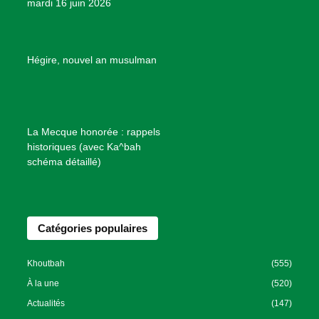
mardi 16 juin 2026
s
d
e
B
Hégire, nouvel an musulman
i
e
n
f
La Mecque honorée : rappels
a
historiques (avec Ka^bah
i
schéma détaillé)
s
a
n
Catégories populaires
c
e
I
Khoutbah
(555)
s
À la une
(520)
l
Actualités
(147)
a