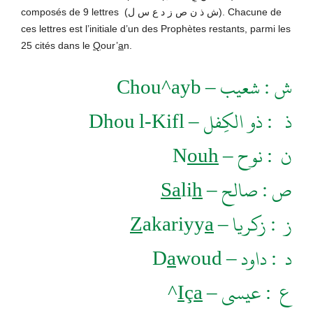
composés de 9 lettres (ش ذ ن ص ز د ع س ل). Chacune de
ces lettres est l’initiale d’un des Prophètes restants, parmi les
25 cités dans le
Q
our’
a
n.
Chou^ayb
ش : شعيب –
Dhou l-Kifl
ذ : ذو الكِفل –
N
ouh
ن : نوح –
Sa
li
h
ص : صالح –
Z
akariyy
a
ز : زكريا –
D
a
woud
د : داود –
^
I
ç
a
ع : عيسى –