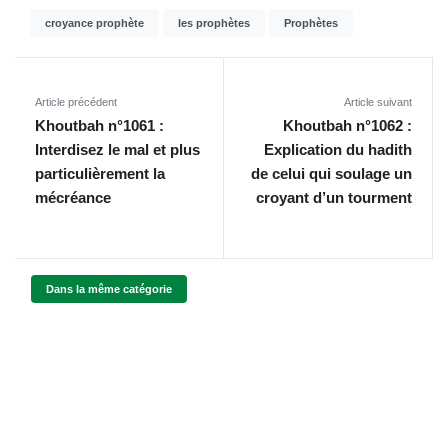
croyance prophète
les prophètes
Prophètes
Article précédent
Article suivant
Khoutbah n°1061 :
Khoutbah n°1062 :
Interdisez le mal et plus
Explication du hadith
particulièrement la
de celui qui soulage un
mécréance
croyant d’un tourment
Dans la même catégorie