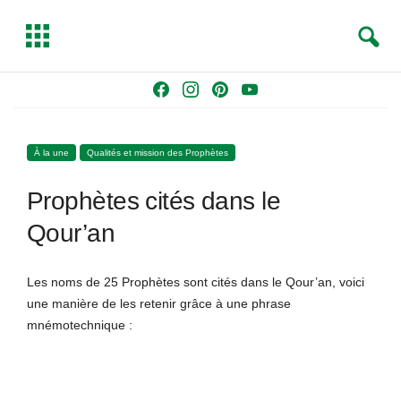
S
T
e
o
a
g
Skip
F
I
P
Y
r
g
to
a
n
i
o
c
l
content
c
s
n
u
h
e
À la une
Qualités et mission des Prophètes
e
t
t
T
b
a
e
u
Prophètes cités dans le
o
g
r
b
o
r
e
e
Qour’an
k
a
s
m
t
Les noms de 25 Prophètes sont cités dans le Qour’an, voici
une manière de les retenir grâce à une phrase
mnémotechnique :