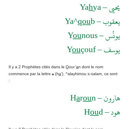
h
ya
يحيى – Ya
qou
b
يعقوب – Ya^
ou
nous
يونُس – Y
ou
çouf
يوسف – Y
Il y a 2 Prophètes cités dans le
Q
our’
a
n dont le nom
commence par la lettre
ه
(h
a
‘), ^alayhimou s-salam, ce sont
:
a
r
ou
n
هارون – H
ou
d
هود – H