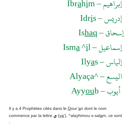
Ibr
a
h
i
m
إبراهيم –
Idr
i
s
إدريس –
Is
haq
إسحاق –
Ism
a
^
i
l
إسماعيل –
Ily
a
s
إلياس –
Alyaça
اليسع – ^
Ayy
ou
b
أيوب –
Il y a 4 Prophètes cités dans le
Q
our’
a
n dont le nom
commence par la lettre
ي
(y
a
‘), ^alayhimou s-sal
a
m, ce sont
: