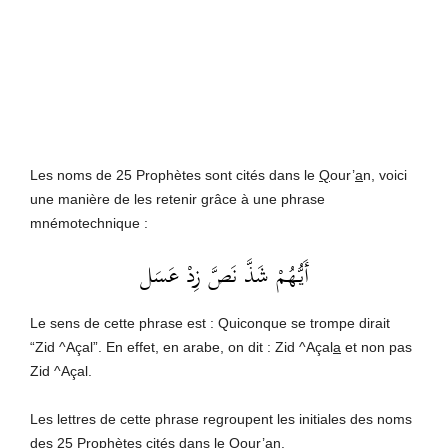
Les noms de 25 Prophètes sont cités dans le
Q
our’
a
n, voici
une manière de les retenir grâce à une phrase
mnémotechnique :
أَيُّهُمْ شَذَّ نَصَّ زِدْ عَسَل
Le sens de cette phrase est : Quiconque se trompe dirait
“Zid ^Açal”. En effet, en arabe, on dit : Zid ^Açal
a
et non pas
Zid ^Açal.
Les lettres de cette phrase regroupent les initiales des noms
des 25 Prophètes cités dans le
Q
our’
a
n.