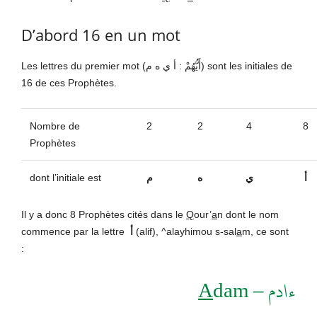
D’abord 16 en un mot
Les lettres du premier mot (أَيُّهُمْ : أ ي ه م) sont les initiales de
16 de ces Prophètes.
Nombre de
2
2
4
8
Prophètes
dont l’initiale est
م
ه
ي
أ
Il y a donc 8 Prophètes cités dans le
Q
our’
a
n dont le nom
commence par la lettre
أ
(alif), ^alayhimou s-sal
a
m, ce sont
:
A
dam
ءادم –