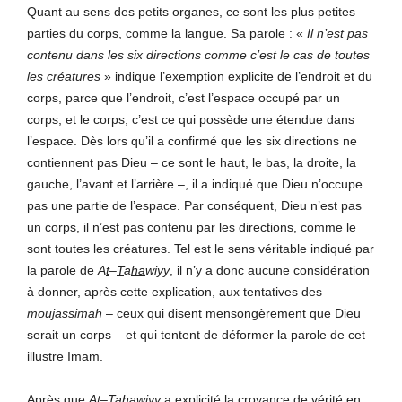
Quant au sens des petits organes, ce sont les plus petites
parties du corps, comme la langue. Sa parole : «
Il n’est pas
contenu dans les six directions comme c’est le cas de toutes
les créatures
» indique l’exemption explicite de l’endroit et du
corps, parce que l’endroit, c’est l’espace occupé par un
corps, et le corps, c’est ce qui possède une étendue dans
l’espace. Dès lors qu’il a confirmé que les six directions ne
contiennent pas Dieu – ce sont le haut, le bas, la droite, la
gauche, l’avant et l’arrière –, il a indiqué que Dieu n’occupe
pas une partie de l’espace. Par conséquent, Dieu n’est pas
un corps, il n’est pas contenu par les directions, comme le
sont toutes les créatures. Tel est le sens véritable indiqué par
la parole de
A
t
–
T
a
ha
wiyy
, il n’y a donc aucune considération
à donner, après cette explication, aux tentatives des
mou
j
assimah
– ceux qui disent mensongèrement que Dieu
serait un corps – et qui tentent de déformer la parole de cet
illustre Imam.
Après que
A
t
–
T
a
ha
wiyy
a explicité la croyance de vérité en