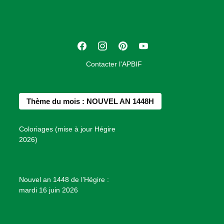
c
i
a
t
F
I
P
Y
i
a
n
i
o
o
Contacter l'APBIF
c
s
n
u
n
e
t
t
T
d
b
a
e
u
e
Thème du mois : NOUVEL AN 1448H
o
g
r
b
s
o
r
e
e
P
Coloriages (mise à jour Hégire
k
a
s
r
2026)
m
t
o
j
e
Nouvel an 1448 de l’Hégire :
t
mardi 16 juin 2026
s
d
e