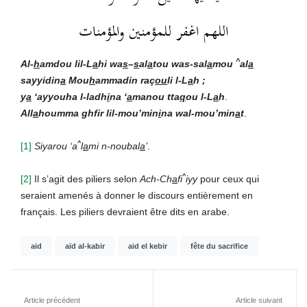
اللهم اغفر للمؤمنين والمؤمنات
^
Al-
h
amdou lil-L
a
hi wa
s
–
s
al
a
tou was-sal
a
mou
al
a
sayyidin
a
Mou
h
ammadin raç
ou
li l-L
a
h ;
y
a
‘ayyouha l-ladh
i
na ‘
a
manou tta
q
ou l-L
a
h
.
All
a
houmma ghfir lil-mou’min
i
na wal-mou’min
a
t
.
^
[1]
Siyarou ‘a
l
a
mi n-noubal
a
’
.
^
[2]
Il s’agit des piliers selon
Ach-Ch
a
fi
iyy
pour ceux qui
seraient amenés à donner le discours entièrement en
français. Les piliers devraient être dits en arabe.
aid
aïd al-kabir
aid el kebir
fête du sacrifice
Article précédent
Article suivant