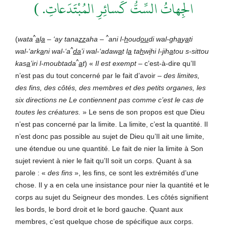
الجِهاتُ السِّتُّ كَسائِرِ المُبْتَدَعاتِ. )
^
^
(
wata
a
l
a
– ‘ay tana
zz
aha –
ani l-
h
oud
ou
di wal-gh
a
y
a
ti
^
wal-‘ark
a
ni wal-‘a
da
’i wal-‘adaw
a
t l
a
ta
h
w
i
hi l-
j
ih
a
tou s-sittou
^
kas
a
’iri l-moubtada
a
t
) «
Il est exempt
– c’est-à-dire qu’Il
n’est pas du tout concerné par le fait d’avoir –
des limites,
des fins, des côtés, des membres et des petits organes, les
six directions ne Le contiennent pas comme c’est le cas de
toutes les créatures.
» Le sens de son propos est que Dieu
n’est pas concerné par la limite. La limite, c’est la quantité. Il
n’est donc pas possible au sujet de Dieu qu’Il ait une limite,
une étendue ou une quantité. Le fait de nier la limite à Son
sujet revient à nier le fait qu’Il soit un corps. Quant à sa
parole : «
des fins
», les fins, ce sont les extrémités d’une
chose. Il y a en cela une insistance pour nier la quantité et le
corps au sujet du Seigneur des mondes. Les côtés signifient
les bords, le bord droit et le bord gauche. Quant aux
membres, c’est quelque chose de spécifique aux corps.