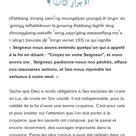
ٱلۡأَبۡرَارِ ١٩٣ ﴾
^
(
Rabban
a
‘innan
a
sami
n
a
moun
a
diyan youn
a
d
i
lil-‘
i
m
a
ni ‘an
‘
a
min
ou
biRabbikoum fa’
a
mann
a
Rabban
a
faghfir lan
a
^
^
dhoun
ou
ban
a
wakaffir
ann
a
sayyi’
a
tin
a
watawaffan
a
ma
a
^
l-‘abr
a
r
) [sourate
A
li
Imr
a
n
verset 193] ce qui signifie :
«
Seigneur nous avons entendu quelqu’un qui a appelé
à la foi en disant : “Croyez en votre Seigneur”, et nous
avons cru
;
Seigneur, pardonne-nous nos péchés, efface
nos mauvaises actions, et fais-nous rejoindre les
vertueux à notre mort
. »
Sache que Dieu a rendu obligatoire à Ses esclaves de croire
en Lui, de croire en Son unicité. Il est indispensable, pour la
validité de la foi d’avoir une bonne croyance. C’est pour cela
et pour insister sur l’attention que l’on doit porter à la
croyance, que les savants ont composé, par le passé et
encore récemment, des ouvrages importants dans la
croyance. Parmi les plus connus à avoir été rédigés dans ce