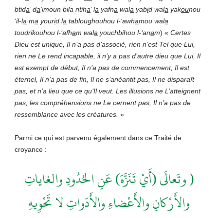
btid
a
’ d
a
’imoun bila ntih
a
’ l
a
yafn
a
wal
a
yab
i
d wal
a
yak
ou
nou
‘il-l
a
m
a
your
i
d l
a
tabloughouhou l-‘awh
a
mou wal
a
toudrikouhou l-‘afh
a
m wal
a
youchbihou l-‘an
a
m
) «
Certes
Dieu est unique, Il n’a pas d’associé, rien n’est Tel que Lui,
rien ne Le rend incapable, il n’y a pas d’autre dieu que Lui, Il
est exempt de début, Il n’a pas de commencement, Il est
éternel, Il n’a pas de fin, Il ne s’anéantit pas, Il ne disparaît
pas, et n’a lieu que ce qu’Il veut. Les illusions ne L’atteignent
pas, les compréhensions ne Le cernent pas, Il n’a pas de
ressemblance avec les créatures
.
»
Parmi ce qui est parvenu également dans ce Traité de
croyance :
( وتَعالَى (أَيْ تَنَزَّهَ) عَنِ الحُدُودِ والغاياتِ
والأَرْكانِ والأَعْضاءِ والأَدَواتِ لا تَحْوِيهِ