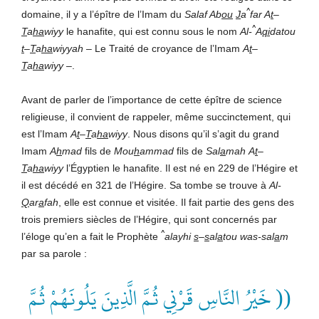
^
domaine, il y a l’épître de l’Imam du
Salaf Ab
ou
J
a
far A
t
–
^
T
a
ha
wiyy
le hanafite, qui est connu sous le nom
Al-
A
qi
datou
t
–
T
a
ha
wiyyah
– Le Traité de croyance de l’Imam
A
t
–
T
a
ha
wiyy
–.
Avant de parler de l’importance de cette épître de science
religieuse, il convient de rappeler, même succinctement, qui
est l’Imam
A
t
–
T
a
ha
wiyy
. Nous disons qu’il s’agit du grand
Imam
A
h
mad
fils de
Mou
h
ammad
fils de
Sal
a
mah
A
t
–
T
a
ha
wiyy
l’Égyptien le hanafite. Il est né en 229 de l’Hégire et
il est décédé en 321 de l’Hégire. Sa tombe se trouve à
Al-
Q
ar
a
fah
, elle est connue et visitée. Il fait partie des gens des
trois premiers siècles de l’Hégire, qui sont concernés par
^
l’éloge qu’en a fait le Prophète
alayhi
s
–
s
al
a
tou was-sal
a
m
par sa parole :
(( خَيْرُ النَّاسِ قَرْنِي ثُمَّ الَّذِينَ يَلُونَهُمْ ثُمَّ