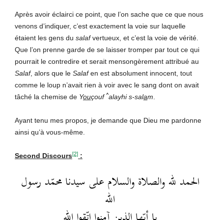
Après avoir éclairci ce point, que l’on sache que ce que nous
venons d’indiquer, c’est exactement la voie sur laquelle
étaient les gens du
salaf
vertueux, et c’est la voie de vérité.
Que l’on prenne garde de se laisser tromper par tout ce qui
pourrait le contredire et serait mensongèrement attribué au
Salaf
, alors que le
Salaf
en est absolument innocent, tout
comme le loup n’avait rien à voir avec le sang dont on avait
^
tâché la chemise de
Y
ou
çouf
alayhi s-sal
a
m
.
Ayant tenu mes propos, je demande que Dieu me pardonne
ainsi qu’à vous-même.
[2]
Second Discours
:
الحمد لله والصلاة والسلام على سيدنا محمّد رسول
الله
يا أيّها الذين آمنوا اتّقوا الله