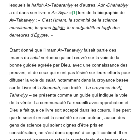
lesquels le
ha
fidh A
t
–
T
abar
a
niyy
et d’autres.
Adh-Dhahabiyy
a dit dans son livre «
As-Siyar
»
[1]
lors de la biographie de
A
t
–
T
a
ha
wiyy
: «
C’est l’Imam, la sommité de la science
musulmane, le grand
ha
fi
dh
, le mou
h
addith et fa
qi
h des
demeures d’Égypte
. »
Étant donné que l’Imam
A
t
–
T
a
ha
wiyy
faisait partie des
Imams du
salaf
vertueux qui ont œuvré sur la voie de la
bonne guidée agréée par Dieu, avec une connaissance des
preuves, et de ceux qui n’ont pas lésiné sur leurs efforts pour
diffuser la voie du
salaf
, notamment dans la croyance basée
sur le Livre et la
Sounnah
, son traité –
La croyance de A
t
–
T
a
ha
wiyy
– se présente comme un guide qui indique la voie
de la vérité. La communauté l’a recueilli avec approbation et
Dieu a fait que ce livre soit accepté dans les cœurs. Il se peut
que le secret en soit la sincérité de son auteur ; aucun des
gens de science qui soient dignes d’être pris en
considération, ne s’est donc opposé à ce qu’il contient. Il en
a composé les termes selon la terminologie des Imams des