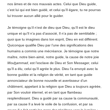
nos âmes et de nos mauvais actes. Celui que Dieu guide,
c’est lui qui est bien guidé, et celui qu’Il égare, tu ne pourras
lui trouver aucun allié pour le guider.
Je témoigne qu’il n’est de dieu que Dieu, qu’Il est le dieu
unique et qu’Il n’a pas d’associé, Il n’a pas de semblable ;
quoi que tu imagines dans ton esprit, Dieu en est différent.
Quiconque qualifie Dieu par l’une des significations des
humains a commis une mécréance. Je témoigne que notre
maître, notre bien-aimé, notre guide, la cause de notre joie
Mou
h
ammad
, est l’esclave de Dieu et Son Messager, celui
qu’Il a élu, celui qu’Il agrée le plus. Dieu l’a envoyé avec la
bonne guidée et la religion de vérité, en tant que guide
annonciateur de bonne nouvelle et avertisseur d’un
châtiment, appelant à la religion que Dieu a toujours agréée,
par Son vouloir éternel, et en tant que flambeau
resplendissant. Dieu a guidé par sa cause la communauté,
par sa cause Il a levé le voile de la confusion, et par sa
cause Il a fait sortir les gens des ténèbres vers la lumière ;