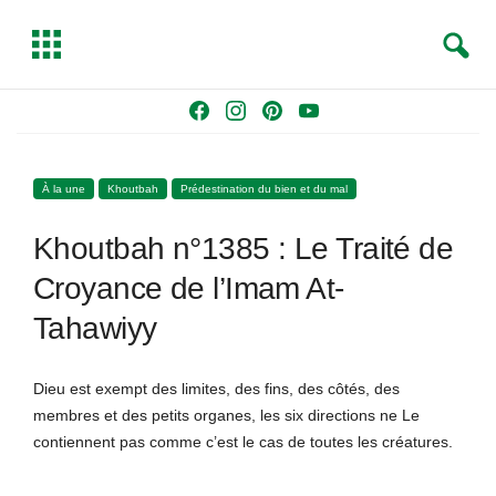
S
T
e
o
a
g
Skip
F
I
P
Y
r
g
to
a
n
i
o
c
l
content
c
s
n
u
h
e
À la une
Khoutbah
Prédestination du bien et du mal
e
t
t
T
b
a
e
u
Khoutbah n°1385 : Le Traité de
o
g
r
b
o
r
e
e
Croyance de l’Imam At-
k
a
s
Tahawiyy
m
t
Dieu est exempt des limites, des fins, des côtés, des
membres et des petits organes, les six directions ne Le
contiennent pas comme c’est le cas de toutes les créatures.