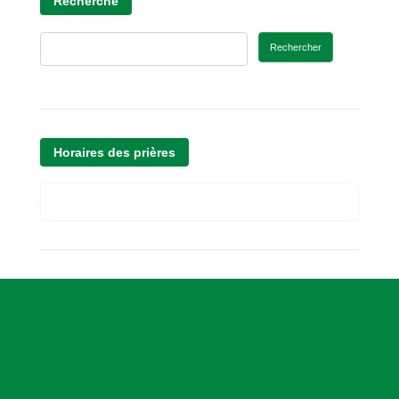
Recherche
Rechercher
Horaires des prières
A
s
s
o