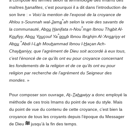
maîtres
h
anafites
, c’est pourquoi il a dit dans l’introduction de
son livre : «
Voici la mention de l’exposé de la croyance de
^
Ahlou s-Sounnah wal-
J
am
a
ah selon la voie des savants de
^
la communauté, Ab
ou
H
an
i
fata n-Nou
m
a
n Ibnou Th
a
bit Al-
^
K
ou
fiyy, Ab
ou
Y
ou
çouf Ya
qou
b Ibnou Ibr
a
h
i
m Al-‘An
sa
riyy et
^
Ab
ou
Abdi l-L
a
h Mou
h
ammad Ibnou l-
H
açan Ach-
Chay
b
aniyy, que l’agrément de Dieu soit accordé à eux tous,
c’est l’énoncé de ce qu’ils ont eu pour croyance concernant
les fondements de la religion et de ce qu’ils ont eu pour
religion par recherche de l’agrément du Seigneur des
mondes
. »
Pour composer son ouvrage,
A
t
–
T
a
ha
wiyy
a donc employé la
méthode de ces trois Imams du point de vue du style. Mais
du point de vue du contenu de cette croyance, c’est bien la
croyance de tous les croyants depuis l’époque du Messager
de Dieu
ﷺ
jusqu’à la fin des temps.