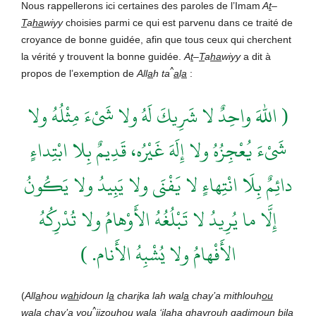
Nous rappellerons ici certaines des paroles de l’Imam
A
t
–
T
a
ha
wiyy
choisies parmi ce qui est parvenu dans ce traité de
croyance de bonne guidée, afin que tous ceux qui cherchent
la vérité y trouvent la bonne guidée.
A
t
–
T
a
ha
wiyy
a dit à
^
propos de l’exemption de
All
a
h ta
a
l
a
:
( اللهَ واحِدٌ لا شَرِيكَ لَهُ ولا شَىْءَ مِثْلُهُ ولا
شَىْءَ يُعْجِزُهُ ولا إِلَهَ غَيْرُه، قَدِيمٌ بِلا ابْتِداءٍ
دائِمٌ بِلَا انْتِهاءٍ لا يَفْنَى ولا يَبِيدُ ‏ولا يَكُونُ
إِلَّا ما يُرِيدُ لا تَبْلُغُهُ الأَوْهامُ ولا تُدْرِكُهُ
الأَفْهامُ ولا يُشْبِهُ الأَنام. )
(
All
a
hou w
ah
idoun l
a
char
i
ka lah wal
a
chay’a mithlouh
ou
^
wal
a
chay’a you
j
i
z
ouh
ou
wal
a
‘il
a
ha ghayrouh
q
ad
i
moun bila