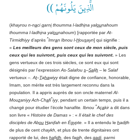
الَّذِينَ يَلُونَهُمْ ))
(
khayrou n-n
a
ci
q
arn
i
thoumma l-ladh
i
na yal
ou
nahoum
thoumma l-ladh
i
na yal
ou
nahoum
) [rapportée par
At-
^
Tirmidhiyy
d’après
Imr
a
n Ibnou l-
H
ou
s
ayn
] qui signifie :
«
Les meilleurs des gens sont ceux de mon siècle, puis
ceux qui les suivront, puis ceux qui les suivront.
» Les
gens vertueux de ces trois siècles, ce sont eux qui sont
désignés par l’expression
As-Salafou
s
–
Sa
li
h
– le
Salaf
vertueux –.
A
t
–
T
a
ha
wiyy
était digne de confiance, honorable,
Imam, son mérite est très largement reconnu dans la
population. Il a appris auprès de son oncle maternel
Al-
^
Mou
z
aniyy Ach-Ch
a
fi
iyy
, pendant un certain temps, puis il a
^
changé pour étudier l’école hanafite
. Ibnou
Aç
a
kir
a dit dans
son livre «
Histoire de Damas
» : «
Il
était le chef des
disciples de Ab
ou
H
an
i
fah en Égypte.
» Il a entendu le
h
ad
i
th
de plus de cent
chaykh
, et plus de trente dignitaires ont
rapporté de lui, des
ha
fi
dh
, des
fa
qi
h
, des
qadi
, parmi