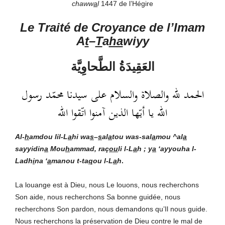
chaww
a
l
1447 de l’Hégire
Le Traité de Croyance de l’Imam
A
t
–
T
a
ha
wiyy
العَقِيدَةُ الطَّحاوِيَّ
ة
الحمد لله والصلاة والسلام على سيدنا محمّد رسول
الله يا أيّها الذين آمنوا اتّقوا الله
Al-
h
amdou lil-L
a
hi
wa
s
–
s
al
a
tou was-sal
a
mou ^al
a
sayyidin
a
Mou
h
ammad, raç
ou
li l-L
a
h ; y
a
‘ayyouha l-
Ladh
i
na ‘
a
manou t-ta
q
ou l-L
a
h
.
La louange est à Dieu, nous Le louons, nous recherchons
Son aide, nous recherchons Sa bonne guidée, nous
recherchons Son pardon, nous demandons qu’Il nous guide.
Nous recherchons la préservation de Dieu contre le mal de