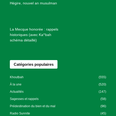
B
Hégire, nouvel an musulman
i
e
n
f
La Mecque honorée : rappels
a
historiques (avec Ka^bah
i
schéma détaillé)
s
a
n
Catégories populaires
c
e
I
Khoutbah
(555)
s
À la une
(520)
l
Actualités
(147)
a
Sagesses et rappels
(58)
m
Prédestination du bien et du mal
(96)
i
Radio Sunnite
(45)
q