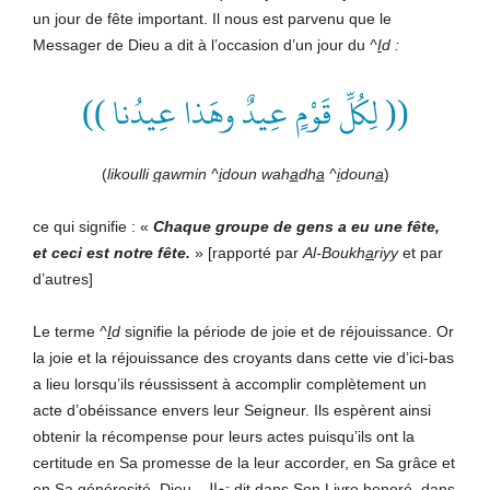
un jour de fête important. Il nous est parvenu que le
Messager de Dieu a dit à l’occasion d’un jour du
^
I
d :
(( لِكُلِّ قَوْمٍ عِيدٌ وهَذا عِيدُنا ))
(
likoulli
q
awmin ^
i
doun wah
a
dh
a
^
i
doun
a
)
ce qui signifie : «
Chaque groupe de gens a eu une fête,
et ceci est notre fête.
» [rapporté par
Al-Boukh
a
riyy
et par
d’autres]
Le terme
^
I
d
signifie la période de joie et de réjouissance. Or
la joie et la réjouissance des croyants dans cette vie d’ici-bas
a lieu lorsqu’ils réussissent à accomplir complètement un
acte d’obéissance envers leur Seigneur. Ils espèrent ainsi
obtenir la récompense pour leurs actes puisqu’ils ont la
certitude en Sa promesse de la leur accorder, en Sa grâce et
en Sa générosité. Dieu تعالى dit dans Son Livre honoré, dans