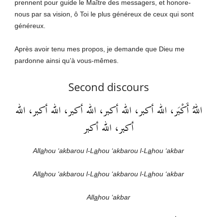
prennent pour guide le Maître des messagers, et honore-
nous par sa vision, ô Toi le plus généreux de ceux qui sont
généreux.
Après avoir tenu mes propos, je demande que Dieu me
pardonne ainsi qu’à vous-mêmes.
Second discours
اللهُ أَكْبَر، الله أكبر، الله أكبر، الله أكبر، الله أكبر، الله
أكبر، الله أكبر
All
a
hou ‘akbarou l-L
a
hou ‘akbarou l-L
a
hou ‘akbar
All
a
hou ‘akbarou l-L
a
hou ‘akbarou l-L
a
hou ‘akbar
All
a
hou ‘akbar