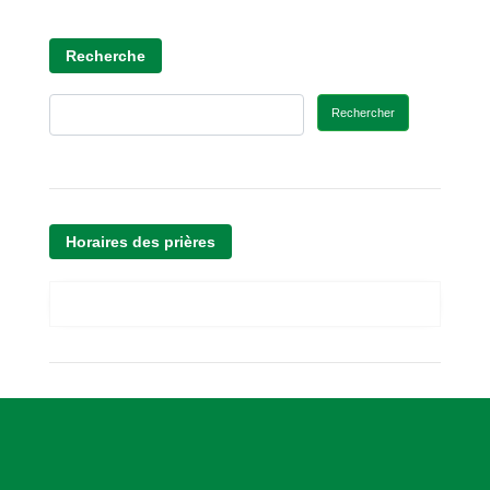
Recherche
Rechercher
Horaires des prières
A
s