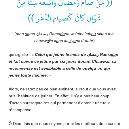
(( مَنْ صامَ رَمَضانَ وأَتْبَعَهُ سِتًّا مِنْ
شَوّال كانَ كَصِيامِ الدَّهْر ))
(
man
sa
ma
رمضان
Rama
da
n
a wa‘atba^ah
ou
sittan min
chaww
a
lin k
a
na ka
s
iy
a
mi d-dahr
)
qui signifie : «
Celui qui jeûne le mois de
رمضان
Rama
da
n
et fait suivre ce jeûne par six jours durant Chaww
a
l, sa
récompense est semblable à celle de quelqu’un qui
jeûne toute l’année
. »
Alors, ne ratez pas ce bien éminent, surtout que vous avez
pris l’habitude de jeûner. En effet, il n’y a pas beaucoup
d’actes surérogatoires qui permettent d’obtenir une telle
récompense.
Ô Dieu, fais que nous soyons parmi les meilleurs de ceux qui