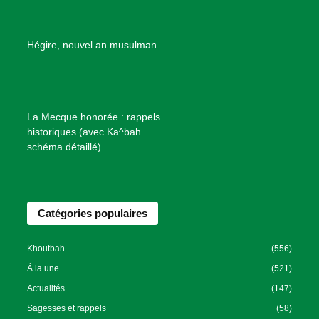
d
e
B
Hégire, nouvel an musulman
i
e
n
f
La Mecque honorée : rappels
a
historiques (avec Ka^bah
i
schéma détaillé)
s
a
n
Catégories populaires
c
e
I
Khoutbah
(556)
s
À la une
(521)
l
Actualités
(147)
a
Sagesses et rappels
(58)
m