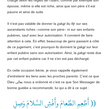
charge selon les règles de l’Islam, comme par exemple son
épouse, même si elle est riche, ainsi que son père s’il est
pauvre et ainsi de suite.
Il n’est pas valable de donner la
z
ak
a
t
du
fi
t
r
sur ses
ascendants riches –comme son père– ni sur ses enfants
pubères, sauf avec leur autorisation. Il convient de faire
attention à cela. En effet, beaucoup de gens passent à côté
de ce jugement, c’est pourquoi ils donnent la
z
ak
a
t
sur leur
enfant pubère sans son autorisation. Ainsi, la
z
ak
a
t
reste due
par cet enfant pubère car il ne s’en est pas déchargé.
En cette occasion bénie, je vous rappelle également
d’entretenir les liens avec les proches parents. C’est ce que
Dieu تعالى nous a ordonné et c’est ce que Son Messager de
bonne guidée a recommandé, lui qui a dit à ce sujet :
(( أَطْعِمِ الطَّعامَ وأَفْشِ السَّلامَ وَصِلِ