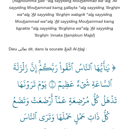
(
All
a
houmma
s
alli ^al
a
sayyidin
a
Mou
h
ammad
wa^al
a
‘Ali
sayyidin
a
Mou
h
ammad
kam
a
s
allayta ^al
a
sayyidin
a
‘Ibr
a
h
i
m
wa^al
a
‘
A
li sayyidin
a
‘Ibr
a
h
i
m wab
a
rik ^al
a
sayyidin
a
Mou
h
ammad
wa^al
a
‘
A
li sayyidin
a
Mou
h
ammad
kam
a
b
a
rakta ^al
a
sayyidin
a
‘Ibr
a
h
i
ma wa^al
a
‘
A
li sayyidin
a
‘Ibr
a
h
i
m ‘innaka
H
am
i
doun Ma
ji
d
)
Dieu تعالى dit, dans la sourate الحَجّ
Al-
H
a
jj
:
﴿ يَٰأَيُّهَا ٱلنَّاسُ ٱتَّقُواْ رَبَّكُمۡۚ إِنَّ زَلۡزَلَةَ
ٱلسَّاعَةِ شَيۡءٌ عَظِيمٞ ١ يَوۡمَ تَرَوۡنَهَا
تَذۡهَلُ كُلُّ مُرۡضِعَةٍ عَمَّآ أَرۡضَعَتۡ وَتَضَعُ
كُلُّ ذَاتِ حَمۡلٍ حَمۡلَهَا وَتَرَى ٱلنَّاسَ