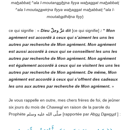
ma
h
abbat
i
^ala l-moutan
as
i
hi
na fiyya wa
h
a
qq
at ma
h
abbat
i
^ala l-mouta
za
wir
i
na fiyya wa
h
a
qq
at ma
h
abbat
i
^ala l-
moutab
a
dhil
i
na fiyy
)
ce qui signifie : «
Dieu
عزّ وجلّ
dit
[ce qui signifie]
:
“
Mon
agrément est accordé à ceux qui s’aiment les uns les
autres par recherche de Mon agrément. Mon agrément
est aussi accordé à ceux qui se conseillent les uns les
autres par recherche de Mon agrément. Mon agrément
est également accordé à ceux qui se visitent les uns les
autres par recherche de Mon agrément. De même, Mon
agrément est accordé à ceux qui s’offrent des cadeaux
les uns aux autres par recherche de Mon agrément.
»
Je vous rappelle en outre, mes chers frères de foi, de jeûner
six jours du mois de
Chaww
a
l
en raison de la parole du
Prophète صلَّى الله عليه وسلم [rapportée par
Ab
ou
D
a
w
ou
d
] :