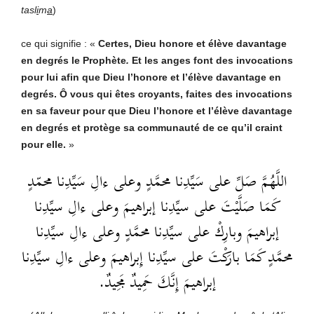
tasl
i
m
a
)
ce qui signifie : «
Certes, Dieu honore et élève davantage
en degrés le Prophète
.
Et les anges font des invocations
pour lui afin que Dieu l’honore et l’élève davantage en
degrés. Ô vous qui êtes croyants, faites des invocations
en sa faveur pour que Dieu l’honore et l’élève davantage
en degrés et protège sa communauté de ce qu’il craint
pour elle.
»
اللَّهُمَّ صَلِّ على سَيِّدِنا محمَّدٍ وعلى ءالِ سَيِّدِنا محمّدٍ
كَمَا صَلَّيْتَ على سيِّدِنا إبراهيمَ وعلى ءالِ سيِّدِنا
إبراهيمَ وبارِكْ على سيِّدِنا محمَّدٍ وعلى ءالِ سيِّدِنا
محمَّدٍ كَمَا بارَكْتَ على سيِّدِنا إِبراهيمَ وعلى ءالِ سيِّدِنا
إبراهيمَ إِنَّكَ حَمِيدٌ مَجِيدٌ.