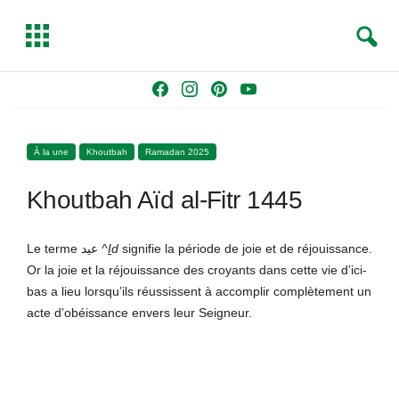
S
T
e
o
a
g
Skip
F
I
P
Y
r
g
to
a
n
i
o
c
l
content
c
s
n
u
h
e
À la une
Khoutbah
Ramadan 2025
e
t
t
T
b
a
e
u
Khoutbah Aïd al-Fitr 1445
o
g
r
b
o
r
e
e
k
a
s
Le terme عيد
^
I
d
signifie la période de joie et de réjouissance.
m
t
Or la joie et la réjouissance des croyants dans cette vie d’ici-
bas a lieu lorsqu’ils réussissent à accomplir complètement un
acte d’obéissance envers leur Seigneur.