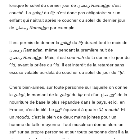
lorsque le soleil du dernier jour de رمضان
Rama
da
n
s’est
couché. La
z
ak
a
t
du
fi
t
r
n’est donc pas obligatoire sur un
enfant qui naîtrait après le coucher du soleil du dernier jour
de رمضان
Rama
da
n
par exemple.
Il est permis de donner la
z
ak
a
t
du
fi
t
r
durant tout le mois de
رمضان
Rama
da
n,
même pendant la première nuit de
رمضان
Rama
da
n.
Mais, il est
sounnah
de la donner le jour du
^
I
d,
avant la prière du
^
I
d
. Il est interdit de la retarder sans
excuse valable au-delà du coucher du soleil du jour du
^
I
d
.
Chers bien-aimés, sur toute personne sur laquelle on donne
la
z
ak
a
t
, le montant de la
z
ak
a
t
du
fi
t
r
est d’un صاع
sa
^
de la
nourriture de base la plus répandue dans le pays, et ici, en
France, c’est le blé. Le
sa
^
équivaut à quatre مُدّ
moudd
. Et
un
moudd,
c’est le plein de deux mains jointes pour un
homme de taille moyenne. Tout musulman donne alors un
sa
^
sur sa propre personne et sur toute personne dont il a la