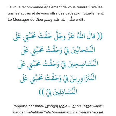
Je vous recommande également de vous rendre visite les
uns les autres et de vous offrir des cadeaux mutuellement.
Le Messager de Dieu صلَّى الله عليه وسلم a dit :
(( قالَ اللهُ عَزَّ وجَلَّ حَقَّتْ مَحَبَّتِي عَلَى
الْمُتَحابِّينَ فِيَّ وَحَقَّتْ مَحَبَّتِي عَلَى
الْمُتَناصِحِينَ فِيَّ وَحَقَّتْ مَحَبَّتِي عَلَى
الْمُتَزَاوِرِينَ فِيَّ وَحَقَّتْ مَحَبَّتِي عَلَى
الْمُتَباذِلِينَ فِيَّ ))
[rapporté par
Ibnou
H
ibb
a
n
] (
qa
la l-L
a
hou ^a
zz
a wa
j
all :
h
a
qq
at ma
h
abbat
i
^ala l-mouta
ha
bb
i
na fiyya wa
h
a
qq
at