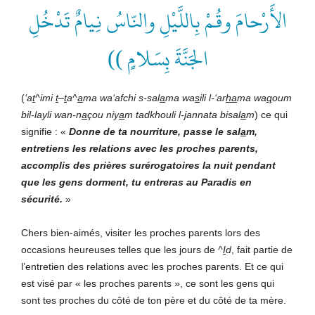
الأَرْحامَ وقُمْ بِاللَّيْلِ والنّاسُ نِيامٌ تَدْخُلِ
الجَنَّةَ بِسَلامٍ ))
(
‘
a
t
^imi
t
–
t
a^
a
ma wa‘afchi s-sal
a
ma wa
s
ili l-‘ar
ha
ma wa
q
oum
bil-layli wan-n
a
çou niy
a
m tadkhouli l-
j
annata bisal
a
m
) ce qui
signifie : «
Donne de ta nourriture, passe le sal
a
m,
entretiens les relations avec les proches parents,
accomplis des prières surérogatoires la nuit pendant
que les gens dorment, tu entreras au Paradis en
sécurité.
»
Chers bien-aimés, visiter les proches parents lors des
occasions heureuses telles que les jours de
^
I
d
, fait partie de
l’entretien des relations avec les proches parents. Et ce qui
est visé par « les proches parents », ce sont les gens qui
sont tes proches du côté de ton père et du côté de ta mère.