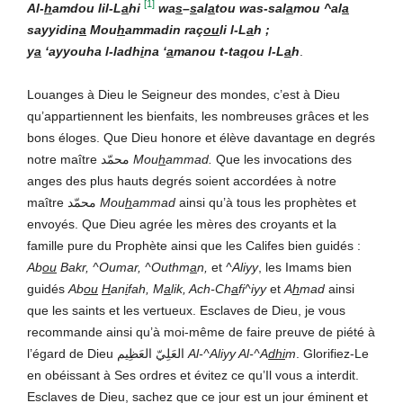
[1]
Al-
h
amdou lil-L
a
hi
wa
s
–
s
al
a
t
ou wa
s-sal
a
mou ^al
a
sayyidin
a
Mou
h
ammad
in
raç
ou
li l-L
a
h ;
y
a
‘ayyouha l-ladh
i
na ‘
a
manou t-ta
q
ou l-L
a
h
.
Louanges à Dieu le Seigneur des mondes, c’est à Dieu
qu’appartiennent les bienfaits, les nombreuses grâces et les
bons éloges. Que Dieu honore et élève davantage en degrés
notre maître محمّد
Mou
h
ammad.
Que les invocations des
anges des plus hauts degrés soient accordées à notre
maître محمّد
Mou
h
ammad
ainsi qu’à tous les prophètes et
envoyés. Que Dieu agrée les mères des croyants et la
famille pure du Prophète ainsi que les Califes bien guidés :
Ab
ou
Bakr, ^Oumar, ^Outhm
a
n,
et
^Aliyy
, les Imams bien
guidés
Ab
ou
H
an
i
fah, M
a
lik, Ach-Ch
a
fi^iyy
et
A
h
mad
ainsi
que les saints et les vertueux. Esclaves de Dieu, je vous
recommande ainsi qu’à moi-même de faire preuve de piété à
l’égard de Dieu العَلِيّ العَظِيم
Al-^Aliyy Al-^A
dhi
m
. Glorifiez-Le
en obéissant à Ses ordres et évitez ce qu’Il vous a interdit.
Esclaves de Dieu, sachez que ce jour est un jour éminent et