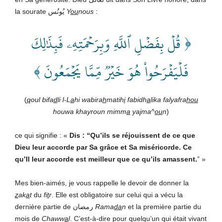
la sourate يُونُس
Y
ou
nous
:
﴿ قُلۡ بِفَضۡلِ ٱللَّهِ وَبِرَحۡمَتِهِۦ فَبِذَٰلِكَ
فَلۡيَفۡرَحُواْ هُوَ خَيۡرٞ مِّمَّا يَجۡمَعُونَ ﴾
(
q
oul bifa
d
li l-L
a
hi wabira
h
matih
i
fabidh
a
lika falyafra
hou
houwa khayroun mimm
a
ya
j
ma^
ou
n
)
ce qui signifie : «
Dis :
“Qu’ils se réjouissent de ce que
Dieu leur accorde par Sa grâce et Sa miséricorde. Ce
qu’Il leur accorde est meilleur que ce qu’ils amassent.
” »
Mes bien-aimés, je vous rappelle le devoir de donner la
z
ak
a
t
du
fi
t
r
. Elle est obligatoire sur celui qui a vécu la
dernière partie de رمضان
Rama
da
n
et la première partie du
mois de
Chaww
a
l
. C’est-à-dire pour quelqu’un qui était vivant