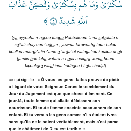
سُكَٰرَىٰ وَمَا هُم بِسُكَٰرَىٰ وَلَٰكِنَّ عَذَابَ
ٱللَّهِ شَدِيدٞ ٢ ﴾
(
y
a
ayyouha n-n
a
çou ttaq
ou
Rabbakoum ‘inna
z
al
z
alata s-
s
a
^ati chay’oun ^a
dhi
m
;
yawma tarawnah
a
tadh-halou
koullou mour
d
i^atin ^amm
a
‘ar
d
a^at wata
d
a^ou koullou dh
a
ti
h
amlin
h
amlah
a
watara n-n
a
ça souk
a
r
a
wam
a
houm
biçouk
a
r
a
wal
a
kinna ^adh
a
ba l-L
a
hi chad
i
d
)
ce qui signifie : «
Ô vous les gens, faites preuve de piété
à l’égard de votre Seigneur. Certes le tremblement du
Jour du Jugement est quelque chose d’éminent. Ce
jour-là, toute femme qui allaite délaissera son
nourrisson. Et toute femme enceinte accouchera de son
enfant. Et tu verrais les gens comme s’ils étaient ivres
sans qu’ils ne le soient véritablement, mais c’est parce
que le châtiment de Dieu est terrible
. »