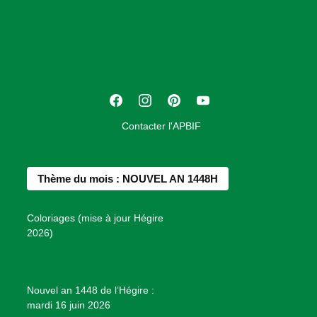
s
o
c
i
a
t
F
I
P
Y
i
a
n
i
o
o
Contacter l'APBIF
c
s
n
u
n
e
t
t
T
d
b
a
e
u
e
Thème du mois : NOUVEL AN 1448H
o
g
r
b
s
o
r
e
e
P
Coloriages (mise à jour Hégire
k
a
s
r
2026)
m
t
o
j
e
Nouvel an 1448 de l’Hégire :
t
mardi 16 juin 2026
s