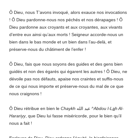
Ô Dieu, nous T’avons invoqué, alors exauce nos invocations
! Ô Dieu pardonne-nous nos péchés et nos dérapages ! Ô
Dieu pardonne aux croyants et aux croyantes, aux vivants
d’entre eux ainsi qu’aux morts ! Seigneur accorde-nous un
bien dans le bas monde et un bien dans l’au-delà, et
préserve-nous du châtiment de l’enfer !
Ô Dieu, fais que nous soyons des guides et des gens bien
guidés et non des égarés qui égarent les autres ! Ô Dieu, ne
dévoile pas nos défauts, apaise nos craintes et suffis-nous
de ce qui nous importe et préserve-nous du mal de ce que
nous craignons !
Ô Dieu rétribue en bien le
Chaykh
عبد الله
^Abdou l-L
a
h Al-
Harariyy
, que Dieu lui fasse miséricorde, pour le bien qu’il
nous a fait !
Esclaves de Dieu, Dieu ordonne l’équité, la bienfaisance,