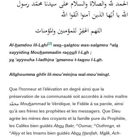
الحمد لله والصلاة والسلام على سيدنا محمّد رسول
الله يا أيّها الذين آمنوا اتّقوا الله
اللهم اغفِرْ للمؤمنين والمؤمنات
[2]
Al-
h
amdou lil-L
a
hi
wa
s
–
s
al
a
t
ou wa
s-sal
a
mou ^al
a
sayyidin
a
Mou
h
ammad
in raç
ou
li l-L
a
h ;
y
a
‘ayyouha l-ladh
i
na ‘
a
manou t-ta
q
ou l-L
a
h
.
All
a
houmma ghfir lil-mou’min
i
na wal-mou’min
a
t
.
Que l’honneur et l’élévation en degré ainsi que la
préservation de sa communauté soit accordés à notre maître
محمّد
Mou
h
ammad
le Véridique, le Fidèle à sa parole, ainsi
qu’à ses frères les prophètes et les messagers. Que Dieu
agrée les mères des croyants et la famille pure du Prophète,
les Califes bien guidés
Ab
ou
Bakr, ^Oumar, ^Outhm
a
n,
et
^Aliyy
et les Imams bien guidés
Ab
ou
H
an
i
fah, M
a
lik, Ach-