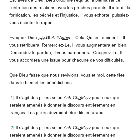
l’entretien des relations avec les proches parents. Il interdit la
fornication, les péchés et l’injustice. Il vous exhorte, puissiez-
vous écouter le rappel.
Évoquez Dieu العَظِيم
Al-^A
dhi
m
–Celui Qui est éminent–, Il
vous rétribuera. Remerciez-Le, Il vous augmentera en bien.
Demandez le pardon, Il vous pardonnera. Craignez-Le, Il
vous accordera une issue pour chacune de vos difficultés.
Que Dieu fasse que nous revivions, vous et moi, cette fête
dans le bien et les bénédictions.
[1]
Il s’agit des piliers selon
Ach-Ch
a
fi^iyy
pour ceux qui
seraient amenés à donner le discours entièrement en
français. Les piliers devraient être dits en arabe.
[2]
Il s’agit des piliers selon
Ach-Ch
a
fi^iyy
pour ceux qui
seraient amenés à donner le discours entièrement en