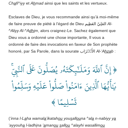
Ch
a
fi^iyy
et
A
h
mad
ainsi que les saints et les vertueux.
Esclaves de Dieu, je vous recommande ainsi qu’à moi-même
de faire preuve de piété à l’égard de Dieu العَلِيّ العَظِيم
Al-
^Aliyy Al-^A
dhi
m
, alors craignez-Le. Sachez également que
Dieu vous a ordonné une chose importante, Il vous a
ordonné de faire des invocations en faveur de Son prophète
honoré, par Sa Parole, dans la sourate الأَحۡزَاب
Al-‘A
hza
b
:
﴿ إِنَّ ٱللَّهَ وَمَلَـٰٓئِكَتَهُۥ يُصَلُّونَ عَلَى ٱلنَّبِيِّۚ
يَٰأَيُّهَا ٱلَّذِينَ ءَامَنُواْ صَلُّواْ عَلَيۡهِ وَسَلِّمُواْ
تَسۡلِيمًا ﴾
(
‘inna l-L
a
ha wamal
a
’ikatah
ou
you
s
all
ou
na ^al
a
n-nabiyy y
a
‘ayyouh
a
l-ladh
i
na ‘
a
man
ou
s
all
ou
^alayhi wasallim
ou