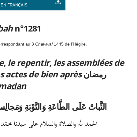
 EN FRANÇAIS
bah
n°1281
orrespondant au 3
Chaww
a
l
1445 de l’Hégire.
, le repentir, les assemblées de
es actes de bien après
رمضان
ma
da
n
الثَّباتُ عَلَى الطَّاعَةِ وَالتَّوْبَةِ وَمَجالِ
الحمد لله والصلاة والسلام على سيدنا محمّد رسول