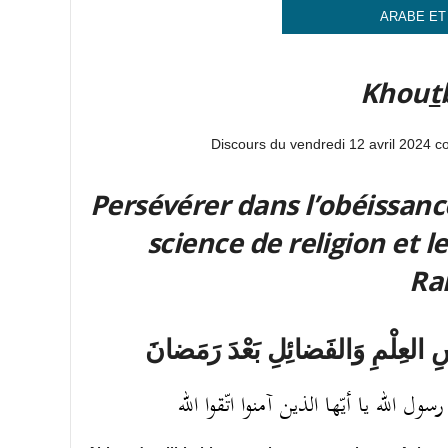
ARABE ET
Khou
t
Discours du vendredi 12 avril 2024 c
Persévérer dans l’obéissance
science de religion et l
Ra
سِ العِلْمِ
وَالفَضائِلِ بَعْدَ رَمَضانَ
 الله يا أيّها الذين آمنوا اتّقوا الله