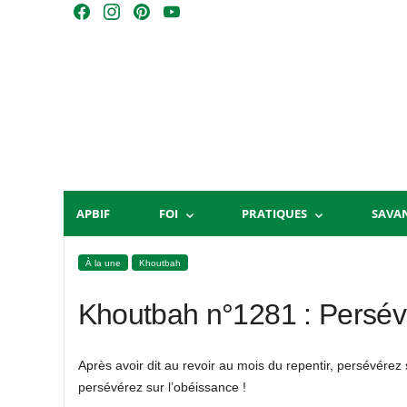
Skip
F
I
P
Y
to
a
n
i
o
content
c
s
n
u
e
t
t
T
b
a
e
u
o
g
r
b
o
r
e
e
k
a
s
m
t
APBIF
FOI
PRATIQUES
SAVA
À la une
Khoutbah
Khoutbah n°1281 : Persévé
Après avoir dit au revoir au mois du repentir, persévérez s
persévérez sur l’obéissance !