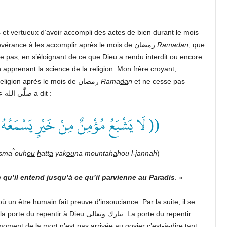
 et vertueux d’avoir accompli des actes de bien durant le mois
Et combien est éminente leur persévérance à les accomplir après le mois de رمضان
Rama
da
n
, que
e pas, en s’éloignant de ce que Dieu a rendu interdit ou encore
 apprenant la science de la religion. Mon frère croyant,
persévère à participer aux assemblées de science de la religion après le mois de رمضان
Rama
da
n
et ne cesse pas
d’écouter le bien. En effet, le Messager de Dieu صلَّى الله عليه وسلم a dit :
لَا يَشْبَعُ مُؤْمِنٌ مِنْ خَيْرٍ يَسْمَعُهُ ))
^
asma
ouh
ou
h
att
a
yak
ou
na mountah
a
hou l-
j
annah
)
qu’il entend jusqu’à ce qu’il parvienne au Paradis
. »
où un être humain fait preuve d’insouciance. Par la suite, il se
Dieu تبارك وتعالى. La porte du repentir
 moment de la mort n’est pas arrivée au gosier c’est-à-dire tant