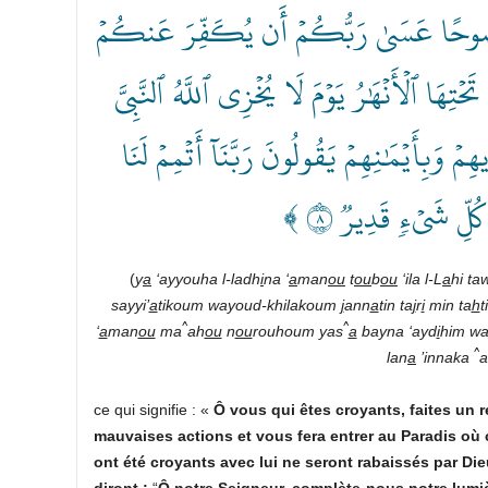
﴿ بَةٗ نَّصُوحًا عَسَىٰ رَبُّكُمۡ أَن يُكَفِّرَ عَنكُمۡ
ا ٱلۡأَنۡهَٰرُ يَوۡمَ لَا يُخۡزِي ٱللَّهُ ٱلنَّبِيَّ
ِمۡ وَبِأَيۡمَٰنِهِمۡ يَقُولُونَ رَبَّنَآ أَتۡمِمۡ لَنَا
ٰ كُلِّ شَيۡءٖ قَدِيرٞ ٨
(
y
a
‘ayyouha l-ladh
i
na ‘
a
man
ou
t
ou
b
ou
‘ila l-L
a
hi ta
sayyi’
a
tikoum wayoud-khilakoum
j
ann
a
tin ta
j
r
i
min ta
h
t
^
^
‘
a
man
ou
ma
ah
ou
n
ou
rouhoum yas
a
bayna ‘ayd
i
him wa
^
lan
a
’innaka
a
ce qui signifie : «
Ô vous qui êtes croyants, faites un re
mauvaises actions et vous fera entrer au Paradis où c
ont été croyants avec lui ne seront rabaissés par Dieu
diront :
“
Ô notre Seigneur, complète-nous notre lumiè