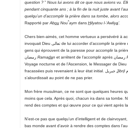
question ?
”
Nous lui avons dit ce que nous avions vu. Elle
pendant cinquante ans ; à la fin de la nuit juste avant l’au
quelqu’un d’accomplir la prière dans sa tombe, alors acco
^
Rapporté par
Ab
ou
Nou
aym
dans
H
ilyatou l-‘Awliy
a
’.
Chers bien-aimés, cet homme vertueux a persévéré à accom
invoquait Dieu تعالى de lui accorder d’accomplir la prière dans sa tombe. Dieu l’a honoré par cela. De nos jours, il y a des
gens qui éprouvent de la paresse pour accomplir la prière
رمضان
Rama
da
n
et arrêtent de l’accomplir après رمضان
Voyage nocturne et de l’Ascension, le Messager de Dieu صلَّى الله عليه وسلم avait vu des gens dont les têtes étaient
fracassées puis revenaient à leur état initial. جبريل
J
ibr
i
l
عليه السلام l’avait informé que c’était des gens dont la tête
s’alourdissait au point de ne pas prier.
Mon frère musulman, ce ne sont que quelques heures qui
moins que cela. Après quoi, chacun ira dans sa tombe. N’
rend des comptes et qui œuvre pour ce qui vient après la 
N’est-ce pas que quelqu’un d’intelligent et de clairvoyan
bas monde avant d’avoir à rendre des comptes dans l’au-de