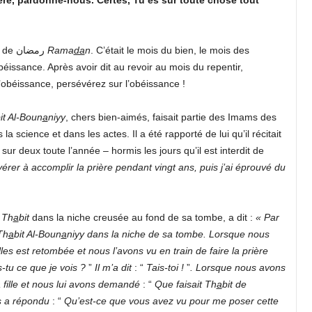
Chers frères, nous venons de dire au revoir au mois béni de رمضان
Rama
da
n
. C’était le mois du bien, le mois des
béissance. Après avoir dit au revoir au mois du repentir,
l’obéissance, persévérez sur l’obéissance !
it Al-Boun
a
niyy
, chers bien-aimés, faisait partie des Imams des
science et dans les actes. Il a été rapporté de lui qu’il récitait
 sur deux toute l’année – hormis les jours qu’il est interdit de
évérer
à accomplir la prière pendant vingt ans, puis j’ai éprouvé du
é
Th
a
bit
dans la niche creusée au fond de sa tombe, a dit :
« Par
Th
a
bit Al-Boun
a
niyy dans la niche de sa tombe. Lorsque nous
lles est retombée et nous l’avons vu en train de faire la prière
-tu ce que je vois ?
”
Il m’a dit
: “
Tais-toi !
”
.
Lorsque nous avons
 fille et nous lui avons demandé
: “
Que faisait Th
a
bit de
s a répondu
: “
Qu’est-ce que vous avez vu pour me poser cette