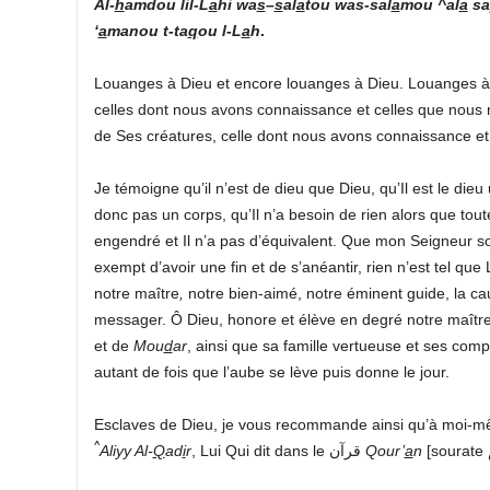
Al-
h
amdou lil-L
a
hi
wa
s
–
s
al
a
tou was-sal
a
mou ^al
a
sa
‘
a
manou t-ta
q
ou l-L
a
h
.
Louanges à Dieu et encore louanges à Dieu. Louanges à 
celles dont nous avons connaissance et celles que nous n
de Ses créatures, celle dont nous avons connaissance et
Je témoigne qu’il n’est de dieu que Dieu, qu’Il est le dieu
donc pas un corps, qu’Il n’a besoin de rien alors que tout
engendré et Il n’a pas d’équivalent. Que mon Seigneur soit
exempt d’avoir une fin et de s’anéantir, rien n’est tel qu
notre maître
,
et de
Mou
d
ar
, ainsi que sa famille vertueuse et ses comp
autant de fois que l’aube se lève puis donne le jour.
^
Aliyy Al-
Q
ad
i
r
, Lui Qui dit dans le قرآن
Qour’
a
n