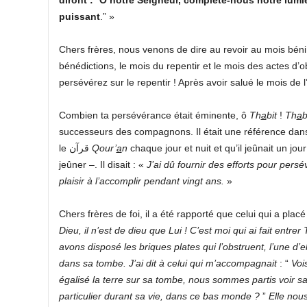
puissant
.” »
bénédictions, le mois du repentir et le mois des actes d’o
persévérez sur le repentir ! Après avoir salué le mois de 
Combien ta persévérance était éminente, ô
Th
a
bit
!
Th
a
b
successeurs des compagnons. Il était une référence dans la 
le قرآن
Qour’
a
n
chaque jour et nuit et qu’il jeûnait un jour
jeûner –. Il disait : «
J’ai dû fournir des efforts pour pers
plaisir à l’accomplir pendant vingt ans.
»
Chers frères de foi, il a été rapporté que celui qui a plac
Dieu, il n’est de dieu que Lui ! C’est moi qui ai fait entrer 
avons disposé les briques plates qui l’obstruent, l’une d’e
dans sa tombe.
J’ai dit à celui qui m’accompagnait
: “
Vois
égalisé la terre sur sa tombe, nous sommes partis voir sa
particulier durant sa vie, dans ce bas monde ?
”
Elle nou