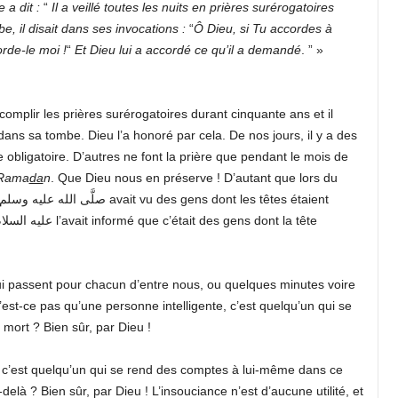
 a dit :
“
Il a veillé toutes les nuits en prières surérogatoires
be, il disait dans ses invocations :
“
Ô Dieu, si Tu accordes à
rde-le moi !
“
Et
Dieu
lui a accordé ce qu’il a demandé
. ” »
plir les prières surérogatoires durant cinquante ans et il
 obligatoire. D’autres ne font la prière que pendant le mois de
Rama
da
n
. Que Dieu nous en préserve ! D’autant que lors du
 passent pour chacun d’entre nous, ou quelques minutes voire
est-ce pas qu’une personne intelligente, c’est quelqu’un qui se
mort ? Bien sûr, par Dieu !
t, c’est quelqu’un qui se rend des comptes à lui-même dans ce
là ? Bien sûr, par Dieu ! L’insouciance n’est d’aucune utilité, et