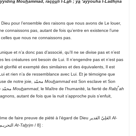
yyidin
a
Mou
h
ammad, raç
ou
li l-L
a
h ; y
a
‘ayyouha l-Ladh
i
na
Dieu pour l’ensemble des raisons que nous avons de Le louer,
e connaissons pas, autant de fois qu’entre en existence l’une
 celles que nous ne connaissons pas.
 unique et n’a donc pas d’associé, qu’Il ne se divise pas et n’est
es les créatures ont besoin de Lui. Il n’engendre pas et n’est pas
 glorifié et exempté des similaires et des équivalents, Il est
e Lui et rien n’a de ressemblance avec Lui. Et je témoigne que
notre bien-aimé, notre éminent guide, la cause de notre joie, محمّد
Mou
h
ammad
est Son esclave et Son
^
messager. Ô Dieu, honore et élève en degré notre maître محمّد
Mou
h
ammad
, le Maître de l’humanité, la fierté de
Rab
i
ah
agnons, autant de fois que la nuit s’approche puis s’enfuit,
Esclaves de Dieu, je vous recommande ainsi qu’à moi-même de faire preuve de piété à l’égard de Dieu العَلِيّ القدير
Al-
[sourate التحريـم
At-Ta
h
r
i
m
/ 8] :