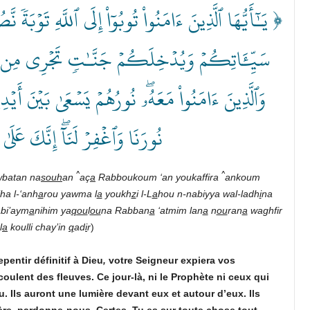
يَـٰٓأَيُّهَا ٱلَّذِينَ ءَامَنُواْ تُوبُوٓاْ إِلَى ٱللَّهِ تَوۡ
سَيِّ‍َٔاتِكُمۡ وَيُدۡخِلَكُمۡ جَنَّـٰتٖ تَجۡرِي مِن تَحۡتِهَ
وَٱلَّذِينَ ءَامَنُواْ مَعَهُۥۖ نُورُهُمۡ يَسۡعَىٰ بَيۡنَ أَيۡدِيه
نُورَنَا وَٱغۡفِرۡ لَنَآۖ إِنَّكَ عَلَى ﴾
^
^
wbatan na
souh
an
aç
a
Rabboukoum ‘an youkaffira
ankoum
iha l-‘anh
a
rou yawma l
a
youkh
z
i l-L
a
hou n-nabiyya wal-ladh
i
na
bi’aym
a
nihim ya
qou
l
ou
na Rabban
a
‘atmim lan
a
n
ou
ran
a
waghfir
l
a
koulli chay’in
q
ad
i
r
)
pentir définitif à Dieu
,
votre Seigneur expiera vos
oulent des fleuves. Ce jour-là, ni le Prophète ni ceux qui
. Ils auront une lumière devant eux et autour d’eux. Ils
re, pardonne-nous. Certes, Tu es sur toute chose tout