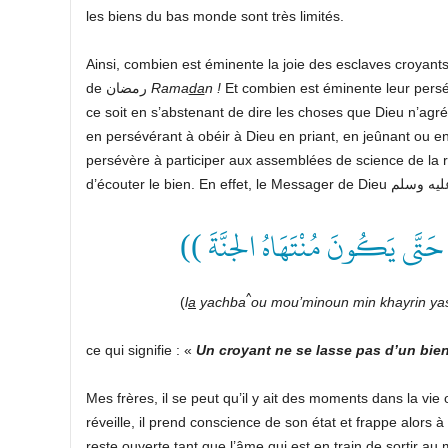
les biens du bas monde sont très limités.
Ainsi, combien est éminente la joie des esclaves croyants
de رمضان
Rama
da
n
!
ce soit en s’abstenant de dire les choses que Dieu n’agré
en persévérant à obéir à Dieu en priant, en jeûnant ou en
((  حَتَّى يَكُونَ مُنْتَهَاهُ الجنَّةَ
^
(
l
a
yachba
ou mou’minoun min khayrin y
ce qui signifie : «
Un croyant ne se lasse pas d’un bien 
Mes frères, il se peut qu’il y ait des moments dans la vie 
réveille, il prend conscience de son état et frappe alors à la porte du repentir à 
reste ouverte tant que l’âme qui est en train de sortir au