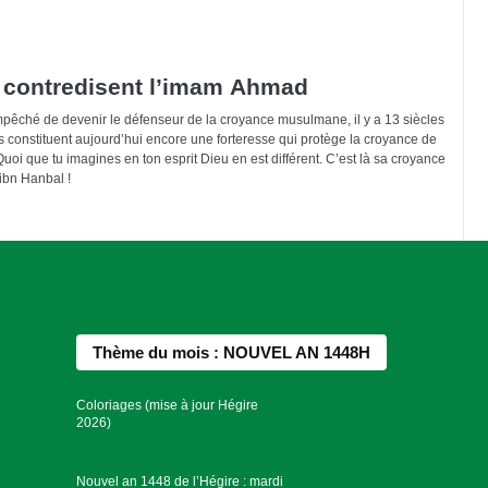
 contredisent l’imam Ahmad
mpêché de devenir le défenseur de la croyance musulmane, il y a 13 siècles
 constituent aujourd’hui encore une forteresse qui protège la croyance de
 Quoi que tu imagines en ton esprit Dieu en est différent. C’est là sa croyance
ibn Hanbal !
Thème du mois : NOUVEL AN 1448H
Coloriages (mise à jour Hégire
2026)
Nouvel an 1448 de l’Hégire : mardi