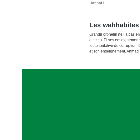
Hanbal !
Les wahhabites
Grandir orphelin ne l’a pas e
de cela. Et ses enseignements
toute tentative de corruption.
et son enseignement. Ahmad 
A
s
s
o
c
i