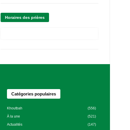
Horaires des prières
Catégories populaires
Khoutbah
(556)
À la une
(521)
Actualités
(147)