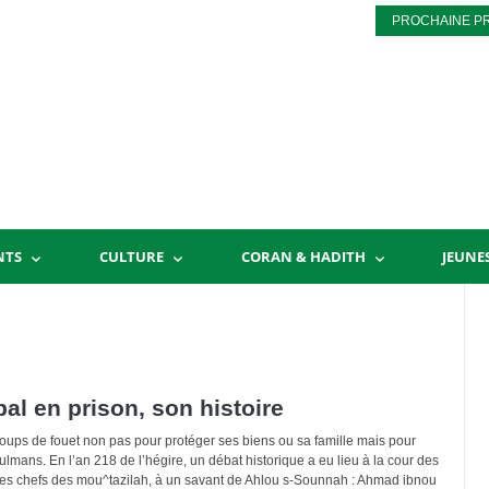
PROCHAINE P
NTS
CULTURE
CORAN & HADITH
JEUNE
l en prison, son histoire
ux coups de fouet non pas pour protéger ses biens ou sa famille mais pour
lmans. En l’an 218 de l’hégire, un débat historique a eu lieu à la cour des
les chefs des mou^tazilah, à un savant de Ahlou s-Sounnah : Ahmad ibnou