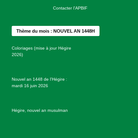
a
n
i
o
o
Contacter l'APBIF
c
s
n
u
n
e
t
t
T
d
b
a
e
u
e
Thème du mois : NOUVEL AN 1448H
o
g
r
b
s
o
r
e
e
P
Coloriages (mise à jour Hégire
k
a
s
r
2026)
m
t
o
j
e
Nouvel an 1448 de l’Hégire :
t
mardi 16 juin 2026
s
d
e
B
Hégire, nouvel an musulman
i
e
n