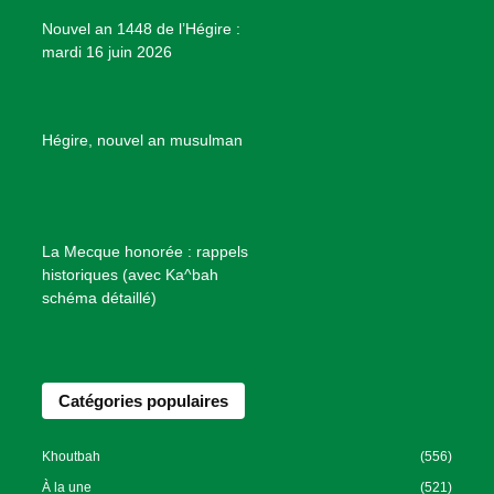
e
Nouvel an 1448 de l’Hégire :
t
mardi 16 juin 2026
s
d
e
B
Hégire, nouvel an musulman
i
e
n
f
La Mecque honorée : rappels
a
historiques (avec Ka^bah
i
schéma détaillé)
s
a
n
Catégories populaires
c
e
I
Khoutbah
(556)
s
À la une
(521)