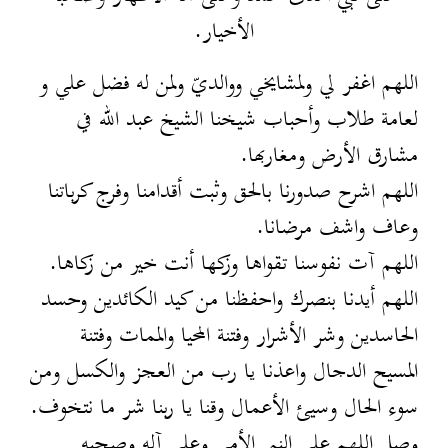
الأخيار.
اللهم اغفر لي ولمشايخي ووالديّ ولمن له فضل علي و
لعامة طلاب وأحباب شيخنا الشيخ عبد الله في
مشارق الأرض ومغاربها.
اللهم اشرح صدورنا بالحق وثبت أقدامنا وفرج كرباتنا
وعاف واشف مرضانا.
اللهم آت نفوسنا تقواها وزكها أنت خير من زكاها.
اللهم أيدنا بنصرك واحفظنا من كيد الكائدين وحسد
الحاسدين وشر الأشرار وفتنة المحيا والممات وفتنة
المسيح الدجال واعذنا يا رب من العجز والكسل ومن
سوء الحال وسيئ الأعمال وقنا يا ربنا شر ما نتخوف.
وصل اللهم على النبي الأمي وعلى آله وصحبه