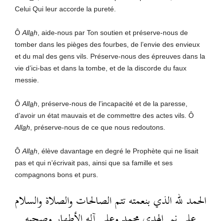
Celui Qui leur accorde la pureté.
Ô
All
a
h
, aide-nous par Ton soutien et préserve-nous de
tomber dans les pièges des fourbes, de l’envie des envieux
et du mal des gens vils. Préserve-nous des épreuves dans la
vie d’ici-bas et dans la tombe, et de la discorde du faux
messie.
Ô
All
a
h
, préserve-nous de l’incapacité et de la paresse,
d’avoir un état mauvais et de commettre des actes vils. Ô
All
a
h
, préserve-nous de ce que nous redoutons.
Ô
All
a
h
, élève davantage en degré le Prophète qui ne lisait
pas et qui n’écrivait pas, ainsi que sa famille et ses
compagnons bons et purs.
الحمد لله الذي بنعمته تتم الصالحات والصلاة والسلام
على نبي الهدى محمد وعلى آله الأطهار وصحبه