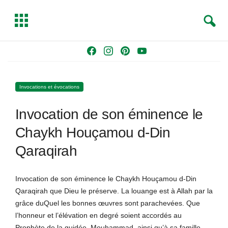
S
T
e
o
a
g
Skip
F
I
P
Y
r
g
to
a
n
i
o
c
l
content
c
s
n
u
h
e
Invocations et évocations
e
t
t
T
b
a
e
u
Invocation de son éminence le
o
g
r
b
o
r
e
e
Chaykh Houçamou d-Din
k
a
s
Qaraqirah
m
t
Invocation de son éminence le Chaykh Houçamou d-Din
Qaraqirah que Dieu le préserve. La louange est à Allah par la
grâce duQuel les bonnes œuvres sont parachevées. Que
l’honneur et l’élévation en degré soient accordés au
Prophète de la guidée, Mouhammad, ainsi qu’à sa famille