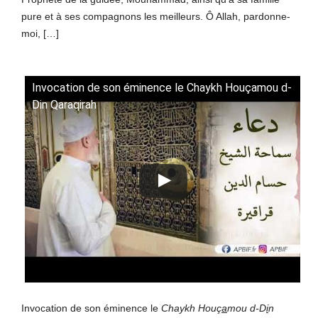
pure et à ses compagnons les meilleurs. Ô Allah, pardonne-
moi, […]
Invocation de son éminence le Chaykh Houçamou d-
Din Qaraqirah
Invocation de son éminence le
Chaykh
Houç
a
mou d-D
i
n