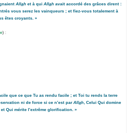
ignaient
All
a
h
et à qui
All
a
h
avait accordé des grâces dirent :
ntrés vous serez les vainqueurs ; et fiez-vous totalement à
s êtes croyants.
»
re
) :
facile que ce que Tu as rendu facile ; et Toi tu rends la terre
réservation ni de force si ce n’est par
All
a
h
, Celui Qui domine
et Qui mérite l’extrême glorification. »