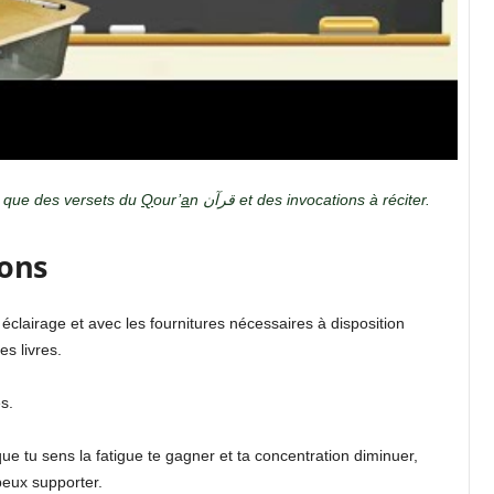
i que des versets du
Q
our’
a
n قرآن et des invocations à réciter.
ions
éclairage et avec les fournitures nécessaires à disposition
es livres.
s.
e tu sens la fatigue te gagner et ta concentration diminuer,
peux supporter.