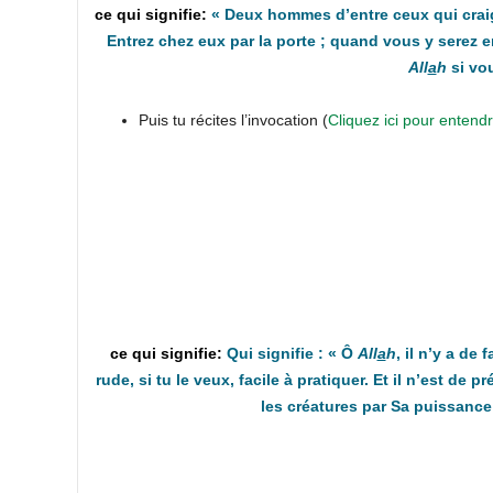
«
Deux hommes d’entre ceux qui cra
Entrez chez eux par la porte ; quand vous y serez e
All
a
h
si vou
Puis tu récites l’invocation (
Cliquez ici pour entend
Qui signifie : « Ô
All
a
h
, il n’y a de 
rude, si tu le veux, facile à pratiquer. Et il n’est de p
les créatures par Sa puissance 