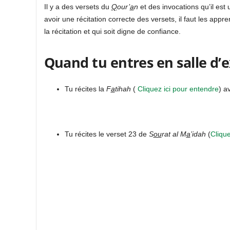
Il y a des versets du
Q
our’
a
n
et des invocations qu’il est
avoir une récitation correcte des versets, il faut les app
la récitation et qui soit digne de confiance.
Quand tu entres en salle d
Tu récites la
F
a
tihah
(
Cliquez ici pour entendre
) a
Tu récites le verset 23 de
S
ou
rat al M
a
’idah
(
Clique