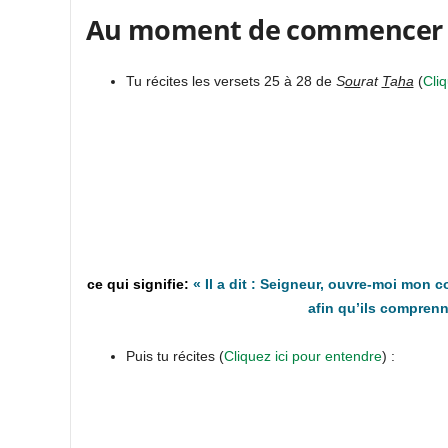
Au moment de commencer 
Tu récites les versets 25 à 28 de
S
ou
rat
T
a
ha
(
Cliq
«
Il a dit : Seigneur, ouvre-moi mon 
afin qu’ils compren
Puis tu récites (
Cliquez ici pour entendre
) :