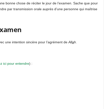
 une bonne chose de réciter le jour de l’examen. Sache que pour
rendre par transmission orale auprès d’une personne qui maîtrise
’examen
vec une intention sincère pour l’agrément de
All
a
h
.
z ici pour entendre
) :