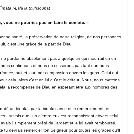
^
i
mata l-L
a
hi l
a
tou
hsou
h
a
)
, vous ne pourriez pas en faire le compte.
»
onne santé, la préservation de notre religion, de nos personnes,
it, c’est une grâce de la part de Dieu.
 ne pardonne absolument pas à quelqu’un qui mourrait en en
, nous continuons et nous ne cesserons pas tant que nous
réance, nuit et jour, par compassion envers les gens. Celui qui
our cela, alors c’est en lui qu’est le défaut. Nous, nous mettons
cela la récompense de Dieu en espérant être aux nombres des
ordé un bienfait par la bienfaisance et le remerciement, et
s : tu vois que l’un d’entre eux est reconnaissant envers celui
i avait-il simplement prêté de l’argent et le lui avait remboursé,
rité tu devrais remercier ton Seigneur pour toutes les grâces qu’Il