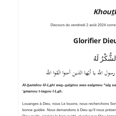
Khou
t
Discours du vendredi 2 août 2024 corr
Glorifier Die
شُّكْرُ لَهُ
 الله يا أيّها الذين آمنوا اتّقوا الله
Al-
h
amdou lil-L
a
hi
wa
s
–
s
al
a
tou was-sal
a
mou ^al
a
sa
‘
a
manou t-ta
q
ou l-L
a
h
.
Louanges à Dieu, nous Le louons, nous recherchons So
bonne guidée. Nous demandons à Dieu qu’Il nous préser
Dieu guide, c’est lui le bien guidé, et celui que Dieu égar