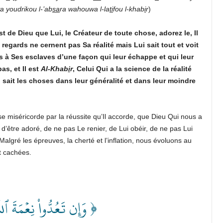
 youdrikou l-’ab
sa
ra wahouwa l-la
ti
fou l-khab
i
r
)
est de Dieu que Lui, le Créateur de toute chose, adorez le, Il
 regards ne cernent pas Sa réalité mais Lui sait tout et voit
its à Ses esclaves d’une façon qui leur échappe et qui leur
as, et Il est
Al-Khab
i
r
, Celui Qui a la science de la réalité
sait les choses dans leur généralité et dans leur moindre
se miséricorde par la réussite qu’Il accorde, que Dieu Qui nous a
être adoré, de ne pas Le renier, de Lui obéir, de ne pas Lui
Malgré les épreuves, la cherté et l’inflation, nous évoluons au
t cachées.
وَإِن تَعُدُّواْ نِعۡمَةَ ٱلل ﴾