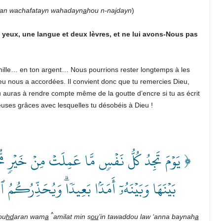
an wachafatayn wahadayn
a
hou n-na
j
dayn
)
yeux, une langue et deux lèvres, et ne lui avons-Nous pas
lle… en ton argent… Nous pourrions rester longtemps à les
u nous a accordées. Il convient donc que tu remercies Dieu,
u auras à rendre compte même de la goutte d’encre si tu as écrit
uses grâces avec lesquelles tu désobéis à Dieu !
يَوۡمَ تَجِدُ كُلُّ نَفۡسٖ مَّا عَمِلَتۡ مِنۡ خَيۡرٖ مُّحۡض
بَيۡنَهَا وَبَيۡنَهُۥٓ أَمَدَۢا بَعِيدٗاۗ وَيُحَذِّرُكُمُ ﴾
^
ou
hd
aran wam
a
amilat min s
ou
’in tawaddou law ‘anna baynah
a