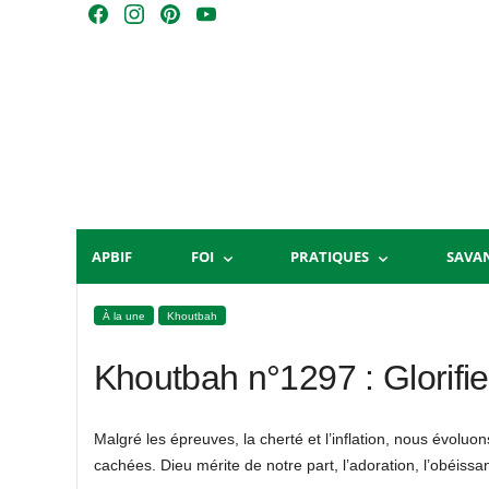
Skip
F
I
P
Y
to
a
n
i
o
content
c
s
n
u
e
t
t
T
b
a
e
u
o
g
r
b
o
r
e
e
k
a
s
m
t
APBIF
FOI
PRATIQUES
SAVA
À la une
Khoutbah
Khoutbah n°1297 : Glorifie
Malgré les épreuves, la cherté et l’inflation, nous évolu
cachées. Dieu mérite de notre part, l’adoration, l’obéiss