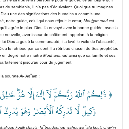
 pas de semblable, Il n’a pas d’équivalent. Quoi que tu imagines
 à Dieu une des significations des humains a commis une
, notre guide, celui qui nous réjouit le cœur,
Mou
h
ammad
est
 qu’Il agrée le plus. Dieu l’a envoyé avec la bonne guidée, avec la
e nouvelle, avertisseur de châtiment, appelant à la religion
lui Dieu a guidé la communauté, il a levé le voile de l’obscurité,
 Dieu le rétribue par ce dont Il a rétribué chacun de Ses prophètes
 en degré notre maître
Mou
h
ammad
ainsi que sa famille et ses
parfaitement jusqu’au Jour du jugement.
^
la sourate
Al-‘An
a
m
:
ذَٰلِكُمُ ٱللَّهُ رَبُّكُمۡۖ لَآ إِلَٰهَ إِلَّا هُوَۖ خَٰلِقُ 
وَكِيلٞ لَّا تُدۡرِكُهُ ٱلۡأَبۡصَٰرُ وَهُوَ يُدۡرِك ﴾
^
^
kh
a
li
q
ou koulli chay’in f
a
boud
ou
hou wahouwa
al
a
koulli chay’in