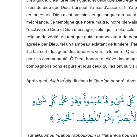
n’est de dieu que Dieu, Lui seul n’a pas d’associé, Il n’a
en ton esprit, Dieu n’est pas ainsi et quiconque attribue
mécréance. Je témoigne que notre maître, notre bien-aimé
l’esclave de Dieu et Son messager, celui qu’Il a élu, celui
religion de vérité, en tant que guide annonciateur de bonn
agréée par Dieu, tel un flambeau éclatant de lumière. Par 
il a fait sortir les gens des ténèbres vers la lumière. Que
pour sa communauté. Ô Dieu, honore et élève davantage
compagnons bons et purs et tous ceux qui les ont suivis 
^
Après quoi,
All
a
h ta
a
l
a
dit dans le
Q
our’
a
n
honoré, dans 
﴿ كُلِّ شَيۡءٖ فَٱعۡبُدُوهُۚ وَهُوَ عَلَىٰ كُلِّ شَيۡءٖ
ُ ٱلۡأَبۡصَٰرَۖ وَهُوَ ٱللَّطِيفُ ٱلۡخَبِيرُ
(
dh
a
likoumou l-L
a
hou rabboukoum l
a
‘il
a
ha ‘il-l
a
houwa 