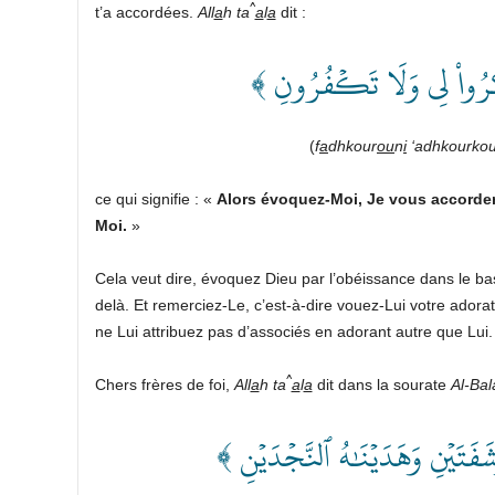
^
t’a accordées.
All
a
h ta
a
l
a
dit :
﴿ رُواْ لِي وَلَا تَكۡفُرُونِ
(
f
a
dhkour
ou
n
i
‘adhkourko
ce qui signifie : «
Alors évoquez-Moi, Je vous accordera
Moi.
»
Cela veut dire, évoquez Dieu par l’obéissance dans le ba
delà. Et remerciez-Le, c’est-à-dire vouez-Lui votre adorat
ne Lui attribuez pas d’associés en adorant autre que Lui.
^
Chers frères de foi,
All
a
h ta
a
l
a
dit dans la sourate
Al-Bal
﴿ شَفَتَيۡنِ وَهَدَيۡنَٰهُ ٱلنَّجۡدَيۡنِ