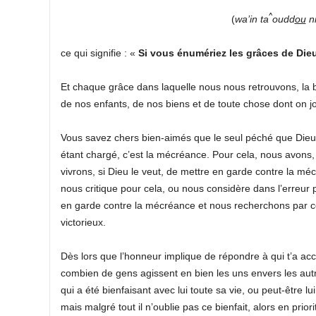
^
(
wa’in ta
oudd
ou
n
ce qui signifie : «
Si vous énumériez les grâces de Dieu
Et chaque grâce dans laquelle nous nous retrouvons, la b
de nos enfants, de nos biens et de toute chose dont on jou
Vous savez chers bien-aimés que le seul péché que Dieu
étant chargé, c’est la mécréance. Pour cela, nous avons
vivrons, si Dieu le veut, de mettre en garde contre la méc
nous critique pour cela, ou nous considère dans l’erreur p
en garde contre la mécréance et nous recherchons par 
victorieux.
Dès lors que l’honneur implique de répondre à qui t’a acc
combien de gens agissent en bien les uns envers les autre
qui a été bienfaisant avec lui toute sa vie, ou peut-être lu
mais malgré tout il n’oublie pas ce bienfait, alors en prio