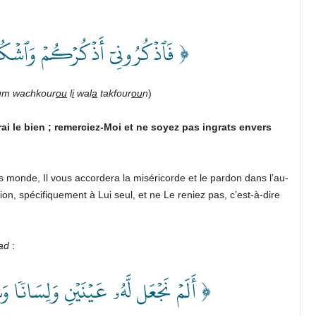
فَٱذۡكُرُونِيٓ أَذۡكُرۡكُمۡ وَٱشۡكُ ﴾
um wachkour
ou
l
i
wal
a
takfour
ou
n
)
i le bien ; remerciez-Moi et ne soyez pas ingrats envers
s monde, Il vous accordera la miséricorde et le pardon dans l’au-
ion, spécifiquement à Lui seul, et ne Le reniez pas, c’est-à-dire
ad
:
أَلَمۡ نَجۡعَل لَّهُۥ عَيۡنَيۡنِ وَلِسَانٗا وَ ﴾