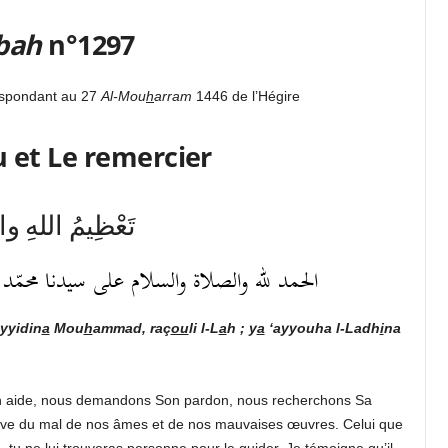
bah
n°1297
espondant au 27
Al-Mou
h
arram
1446 de l’Hégire
u et Le remercier
تَعْظِيمُ اللهِ وال
الحمد لله والصلاة والسلام على سيدنا محمّد رسول
yyidin
a
Mou
h
ammad, raç
ou
li l-L
a
h ; y
a
‘ayyouha l-Ladh
i
na
n aide, nous demandons Son pardon, nous recherchons Sa
ve du mal de nos âmes et de nos mauvaises œuvres. Celui que
e, tu ne lui trouveras personne pour le guider. Je témoigne qu’il