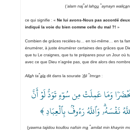
^
^
(
‘alam na
j
al lah
ou
aynayn
waliç
a
n
ce qui signifie : «
Ne lui avons-Nous pas accordé deux 
indiqué la voie du bien comme celle du mal
?!
»
Combien de grâces recèles-tu… en toi-même… en ta fami
énumérer, à juste énumérer certaines des grâces que Die
que tu Le craignes, que tu te prépares pour un Jour où t
avec ce que Dieu n’agrée pas, que dire alors des nombre
^
^
All
a
h ta
a
l
a
dit dans la sourate
‘
A
li
Imr
a
n
:
﴿ َرٗا وَمَا عَمِلَتۡ مِن سُوٓءٖ تَوَدُّ لَوۡ أَنَّ
 ٱللَّهُ نَفۡسَهُۥۗ وَٱللَّهُ رَءُوفُۢ بِٱلۡعِبَادِ
^
(
yawma ta
j
idou koullou nafsin m
a
amilat min khayrin m