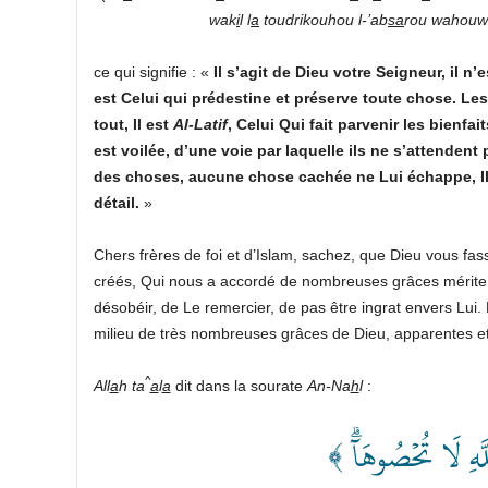
wak
i
l
l
a
toudrikouhou l-’ab
sa
rou wahouwa
ce qui signifie : «
Il s’agit de Dieu votre Seigneur, il n’
est Celui qui prédestine et préserve toute chose.
Les
tout, Il est
Al-Latif
, Celui Qui fait parvenir les bienfa
est voilée, d’une voie par laquelle ils ne s’attendent p
des choses, aucune chose cachée ne Lui échappe, Il 
détail.
»
Chers frères de foi et d’Islam, sachez, que Dieu vous fas
créés, Qui nous a accordé de nombreuses grâces mérite d’
désobéir, de Le remercier, de pas être ingrat envers Lui. 
milieu de très nombreuses grâces de Dieu, apparentes e
^
All
a
h ta
a
l
a
dit dans la sourate
An-Na
h
l
:
﴿ َّهِ لَا تُحۡصُوهَآۗ