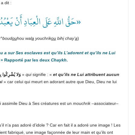
 Le Messager de Dieu عليه الصلاة والسلام a dit :
حَقُّ اللَّهِ عَلَى الْعِبَادِ أَنْ يَعْبُ»
ya^boud
ou
hou wal
a
youchrik
ou
bih
i
chay’
a
)
u a sur Ses esclaves est qu’ils L’adorent et qu’ils ne Lui
. » Rapporté par les deux
Chaykh
.
وَلا يُشْرِكُوا بِه
»
qui
signifie : «
et qu’ils ne Lui attribuent aucun
ui
» car celui qui meurt en adorant autre que Dieu, Dieu ne lui
qui assimile Dieu à Ses créatures est un
mouchrik
–associateur–
l n’a pas adoré d’idole ? Car en fait il a adoré une image ! Les
ent fabriqué, une image façonnée de leur main et qu’ils ont