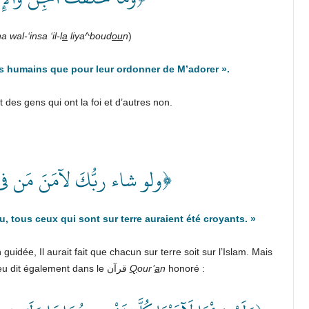
a wal-‘insa ‘il-l
a
liya^boud
ou
n
)
es humains que pour leur ordonner de M’adorer
».
t des gens qui ont la foi et d’autres non.
ولو شاء ربُّكَ لآمَنَ مَن في﴾
lu, tous ceux qui sont sur terre auraient été croyants.
»
n guidée, Il aurait fait que chacun sur terre soit sur l’Islam. Mais
Dieu n’a pas voulu pour tous qu’ils soient bien guidés. Dieu dit également dans le قرآن
Q
our’
a
n
honoré :