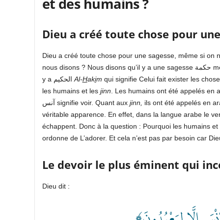
et des humains ?
Dieu a créé toute chose pour une
Dieu a créé toute chose pour une sagesse, même si on n’a
nous disons ? Nous disons qu’il y a une sagesse حكمة même si elle nous est cachée. D’ailleurs, parmi les noms de Dieu il
y a الحكيم
Al-
H
ak
i
m
qui signifie Celui fait exister les chos
les humains et les
j
inn
. Les humains ont été appelés en 
آنس signifie voir. Quant aux
j
inn,
ils ont été appelés en ar
échappent. Donc à la question : Pourquoi les humains et
ordonne de L’adorer. Et cela n’est pas par besoin car Di
Le devoir le plus éminent qui in
Dieu dit :
﴿ْسَ إِلَّا لِيَعْبُدُونَ