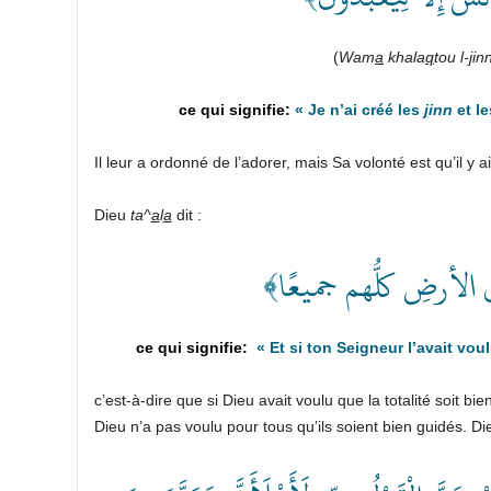
(
W
am
a
khala
q
tou l-
j
inn
«
Je n’ai créé les
j
inn
et l
Il leur a ordonné de l’adorer, mais Sa volonté est qu’il y ai
Dieu
ta^
a
l
a
dit :
﴿ الأرضِ كلُّهم جميعًا
«
Et si ton Seigneur l’avait vou
c’est-à-dire que si Dieu avait voulu que la totalité soit bie