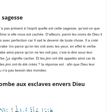
 sagesse
 pas présent à l’esprit quelle est cette sagesse, qu’est-ce que
es avec perfection car Il sait le devenir de toute chose. Il a créé
arabe
‘ins
parce qu’on les voit avec les yeux, en effet le verbe
abe ainsi parce qu’on ne les voit pas, c’est-à-dire sous leur
véritable apparence. En effet, dans la langue arabe le verbe جَنَّ signifie cacher. Et les
j
inn
ont été appelés ainsi car ils
 les
j
inn
ont-ils été créés ? la réponse est : afin que Dieu leur
eu n’a pas besoin des mondes.
combe aux esclaves envers Dieu
وَمَا خَلَقْتُ الْجِنَّ وَالإِن﴾