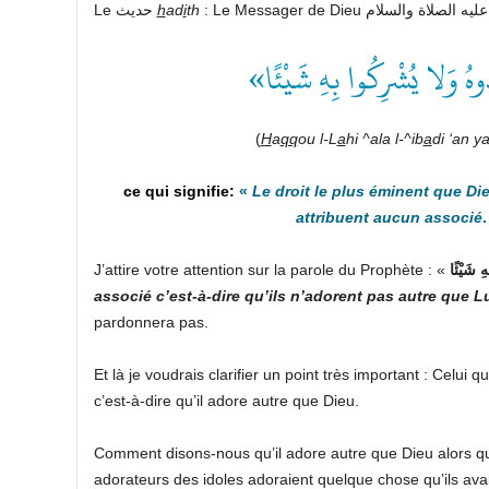
Le حديث
h
ad
i
th
:
«دُوهُ وَلا يُشْرِكُوا بِهِ شَيْئًا
(
H
a
qq
ou l-L
a
hi ^ala l-^ib
a
di ‘an 
«
Le droit le plus éminent que Die
attribuent aucun associé
J’attire votre attention sur la parole du Prophète : «
ِ شَيْئًا
associé c’est-à-dire qu’ils n’adorent pas autre que L
pardonnera pas.
Et là je voudrais clarifier un point très important : Celui 
c’est-à-dire qu’il adore autre que Dieu.
Comment disons-nous qu’il adore autre que Dieu alors qu’i
adorateurs des idoles adoraient quelque chose qu’ils avai