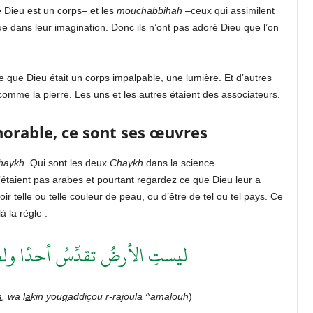
 Dieu est un corps– et les
mouchabbihah
–ceux qui assimilent
ue dans leur imagination. Donc ils n’ont pas adoré Dieu que l’on
ce que Dieu était un corps impalpable, une lumière. Et d’autres
omme la pierre. Les uns et les autres étaient des associateurs.
norable, ce sont ses œuvres
haykh
. Qui sont les deux
Chaykh
dans la science
 n’étaient pas arabes et pourtant regardez ce que Dieu leur a
r telle ou telle couleur de peau, ou d’être de tel ou tel pays. Ce
à la règle :
ليستِ الأرضُ تقدِّسُ أحدًا ولكن
a
, wa l
a
kin you
q
addiçou r-ra
j
oula ^amalouh
)