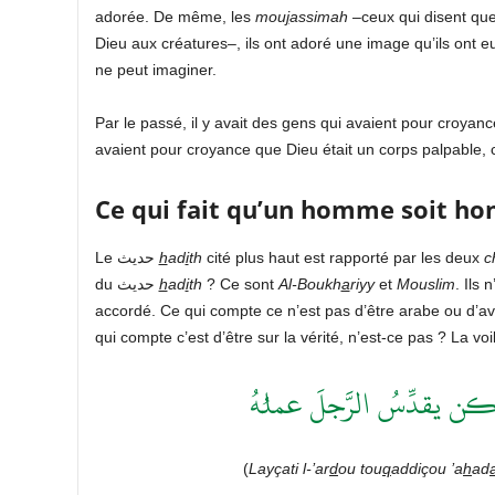
adorée. De même, les
mou
j
assimah
–ceux qui disent que
Dieu aux créatures–, ils ont adoré une image qu’ils ont e
ne peut imaginer.
Par le passé, il y avait des gens qui avaient pour croyan
avaient pour croyance que Dieu était un corps palpable, c
Ce qui fait qu’un homme soit ho
Le حديث
h
ad
i
th
cité plus haut est rapporté par les deux
c
du حديث
h
ad
i
th
? Ce sont
Al-Boukh
a
riyy
et
Mouslim
. Ils
accordé. Ce qui compte ce n’est pas d’être arabe ou d’avoi
qui compte c’est d’être sur la vérité, n’est-ce pas ? La voil
 يقدِّسُ الرَّجلَ عملـُهُ
(
Layçati l-’ar
d
ou tou
q
addiçou ’a
h
ad