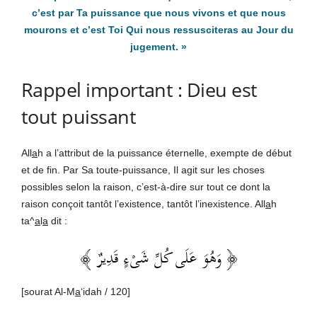
c’est par Ta puissance que nous vivons et que nous
mourons et c’est Toi Qui nous ressusciteras au Jour du
jugement. »
Rappel important : Dieu est
tout puissant
All
a
h a l’attribut de la puissance éternelle, exempte de début
et de fin. Par Sa toute-puissance, Il agit sur les choses
possibles selon la raison, c’est-à-dire sur tout ce dont la
raison conçoit tantôt l’existence, tantôt l’inexistence. All
a
h
ta^
a
l
a
dit :
﴿ وَهُوَ عَلَى كُلِّ شَىْءٍ قَدِيرٌ ﴾
[sourat Al-M
a
‘idah / 120]