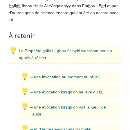
Ha
fi
dh
Ibnou Hajar Al-^Asqalaniyy dans Fat
h
ou l-B
a
r
i
et par
d’autres gens de science encore qui ont été en accord avec
lui.
À retenir
Le Prophète
s
alla l-L
a
hou ^alayhi wasallam nous a
appris à réciter :
– une invocation au moment du réveil,
– une évocation lorsqu’on se lève du lit,
– une évocation lorsqu’on voit la lueur de
l’aube,
– et d’autres évocations du matin.