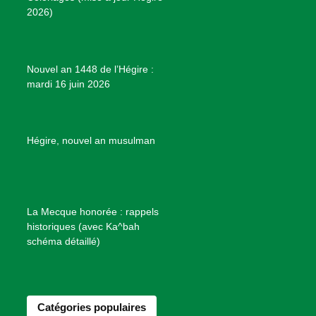
k
a
s
r
2026)
m
t
o
j
e
Nouvel an 1448 de l’Hégire :
t
mardi 16 juin 2026
s
d
e
B
Hégire, nouvel an musulman
i
e
n
f
La Mecque honorée : rappels
a
historiques (avec Ka^bah
i
schéma détaillé)
s
a
n
Catégories populaires
c