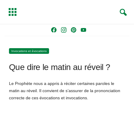
S
T
e
o
a
g
Skip
F
I
P
Y
r
g
to
a
n
i
o
c
l
content
c
s
n
u
h
e
Invocations et évocations
e
t
t
T
b
a
e
u
Que dire le matin au réveil ?
o
g
r
b
o
r
e
e
k
a
s
Le Prophète nous a appris à réciter certaines paroles le
m
t
matin au réveil. Il convient de s’assurer de la prononciation
correcte de ces évocations et invocations.