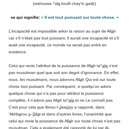
(wahouwa ^al
a
koulli chay’in
q
ad
i
r)
« Il est tout puissant sur toute chose. »
L’incapacité est impossible selon la raison au sujet de All
a
h
car s’Il n’était pas tout puissant, Il aurait une incapacité et s’Il
avait une incapacité, ce monde ne serait pas entré en
existence.
Celui qui renie l’attribut de la puissance de All
a
h ta^
a
l
a
n’est
pas musulman quel que soit son degré d’ignorance. En effet,
nous, les musulmans, nous adorons All
a
h Qui est sur toute
chose tout puissant. Par conséquent, si quelqu’un adore
quelque chose qui n’a pas pour attribut la puissance
complète, il n’adore pas All
a
h ta^
a
l
a
et ne Le connaît pas.
C’est pour cela que Ibnou l-
J
aw
z
iyy a rapporté, dans
‘Akhb
a
rou
s
–
S
if
a
t et dans d’autres livres, l’unanimité que
celui qui renie la puissance de All
a
h sur toute chose n’est pas
musulman. Cela a également été rapporté de lui par Al-