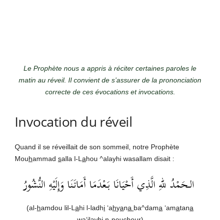
Le Prophète nous a appris à réciter certaines paroles le
matin au réveil. Il convient de s’assurer de la prononciation
correcte de ces évocations et invocations.
Invocation du réveil
Quand il se réveillait de son sommeil, notre Prophète
Mou
h
ammad
s
alla l-L
a
hou ^alayhi wasallam disait :
الـحَمْدُ للهِ الَّذِي أَحْيَانَا بَعْدَمَا أَمَاتَنَا وَإِلَيْهِ النُّشُورُ‏
(al-
h
amdou lil-L
a
hi l-ladh
i
‘a
h
y
a
n
a
ba^dam
a
‘am
a
tan
a
wa‘ilayhi n-nouch
ou
r)