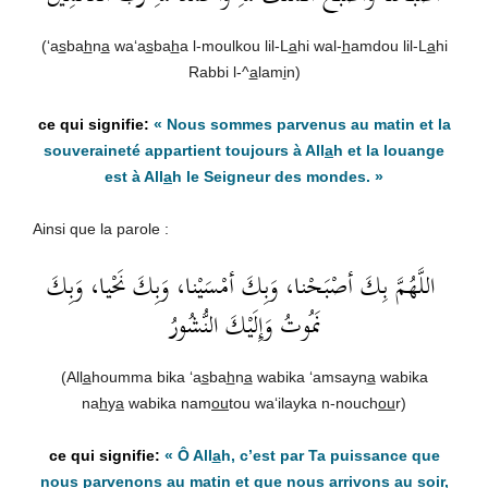
(‘a
s
ba
h
n
a
wa‘a
s
ba
h
a l-moulkou lil-L
a
hi wal-
h
amdou lil-L
a
hi
Rabbi l-^
a
lam
i
n)
« Nous sommes parvenus au matin et la
souveraineté appartient toujours à All
a
h et la louange
est à All
a
h le Seigneur des mondes. »
Ainsi que la parole :
‏ اللَّهُمَّ بِكَ أصْبَحْنا، وَبِكَ أمْسَيْنا، وَبِكَ نَحْيا، وَبِكَ
نَمُوتُ وَإِلَيْكَ النُّشُورُ
(All
a
houmma bika ‘a
s
ba
h
n
a
wabika ‘amsayn
a
wabika
na
h
y
a
wabika nam
ou
tou wa‘ilayka n-nouch
ou
r)
« Ô All
a
h, c’est par Ta puissance que
nous parvenons au matin et que nous arrivons au soir,