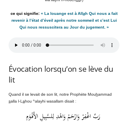
« La louange est à All
a
h Qui nous a fait
revenir à l’état d’éveil après notre sommeil et c’est Lui
Qui nous ressuscitera au Jour du jugement. »
Évocation lorsqu’on se lève du
lit
Quand il se levait de son lit, notre Prophète Mou
h
ammad
s
alla l-L
a
hou ^alayhi wasallam disait :
رَبِّ اغْفِرْ وَارْحَمْ وَاهْدِ لِلسَّبِيلِ الأَقْوَمِ‏