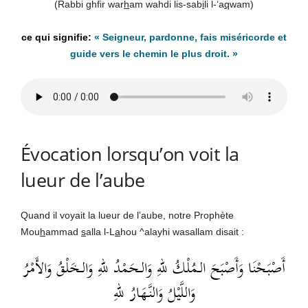
(Rabbi ghfir war
h
am wahdi lis-sab
i
li l-‘a
q
wam)
« Seigneur, pardonne, fais miséricorde et
guide vers le chemin le plus droit. »
Évocation lorsqu’on voit la
lueur de l’aube
Quand il voyait la lueur de l’aube, notre Prophète
Mou
h
ammad
s
alla l-L
a
hou ^alayhi wasallam disait :
أَصْبَحْنَا وَأَصْبَحَ الـمُلْكُ للهِ وَالـحَمْدُ للهِ وَالـخَلْقُ وَالأَمْرُ
وَاللَّيْلُ وَالنَّهَارُ للهِ‏