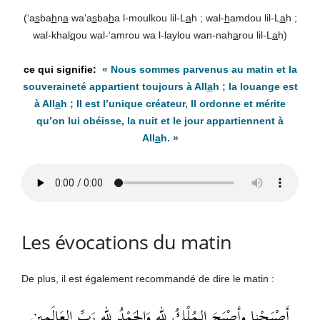
(‘a
s
ba
h
n
a
wa‘a
s
ba
h
a l-moulkou lil-L
a
h ; wal-
h
amdou lil-L
a
h ;
wal-khal
q
ou wal-‘amrou wa l-laylou wan-nah
a
rou lil-L
a
h)
« Nous sommes parvenus au matin et la
souveraineté appartient toujours à All
a
h ; la louange est
à All
a
h ; Il est l’unique créateur, Il ordonne et mérite
qu’on lui obéisse, la nuit et le jour appartiennent à
All
a
h. »
Les évocations du matin
De plus, il est également recommandé de dire le matin :
أصْبَحْنا وأصْبَحَ الـمُلْكُ للهِ وَالحَمْدُ للهِ رَبِّ العَالَمِين