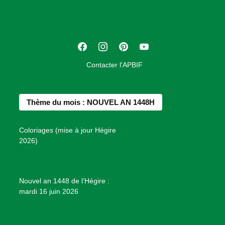
c
i
a
t
F
I
P
Y
i
a
n
i
o
o
Contacter l'APBIF
c
s
n
u
n
e
t
t
T
d
b
a
e
u
e
Thème du mois : NOUVEL AN 1448H
o
g
r
b
s
o
r
e
e
P
Coloriages (mise à jour Hégire
k
a
s
r
2026)
m
t
o
j
e
Nouvel an 1448 de l’Hégire :
t
mardi 16 juin 2026
s
d
e