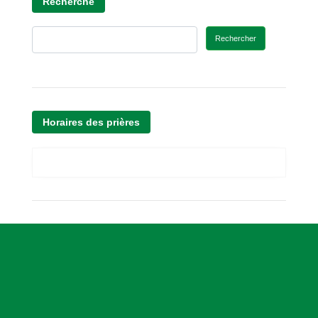
Recherche
Rechercher
Horaires des prières
A
s
s
o