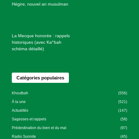
B
Hégire, nouvel an musulman
i
e
n
f
La Mecque honorée : rappels
a
historiques (avec Ka^bah
i
schéma détaillé)
s
a
n
Catégories populaires
c
e
I
Khoutbah
(556)
s
À la une
(521)
l
Actualités
(147)
a
Sagesses et rappels
(58)
m
Prédestination du bien et du mal
(97)
i
Radio Sunnite
(45)
q