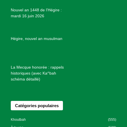
e
Nouvel an 1448 de l’Hégire :
t
mardi 16 juin 2026
s
d
e
B
Hégire, nouvel an musulman
i
e
n
f
La Mecque honorée : rappels
a
historiques (avec Ka^bah
i
schéma détaillé)
s
a
n
Catégories populaires
c
e
I
Khoutbah
(555)
s