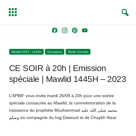
S
T
e
o
a
g
Skip
F
I
P
Y
r
g
to
a
n
i
o
c
l
content
c
s
n
u
h
e
Mawlid 2023 - 1445H
Occasions
Radio Sunnite
e
t
t
T
b
a
e
u
CE SOIR à 20h | Emission
o
g
r
b
o
r
e
e
spéciale | Mawlid 1445H – 2023
k
a
s
m
t
L’APBIF vous invite mardi 26/09 à 20h pour une soirée
spéciale consacrée au Mawlid, la commémoration de la
naissance du prophète Mouhammad محمد صلى الله عليه
وسلم en compagnie du hajj Dawoud et de Chaykh Nizar.