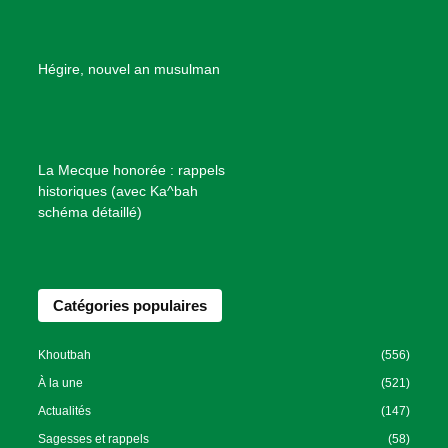
d
e
B
Hégire, nouvel an musulman
i
e
n
f
La Mecque honorée : rappels
a
historiques (avec Ka^bah
i
schéma détaillé)
s
a
n
Catégories populaires
c
e
I
Khoutbah
(556)
s
À la une
(521)
l
Actualités
(147)
a
Sagesses et rappels
(58)