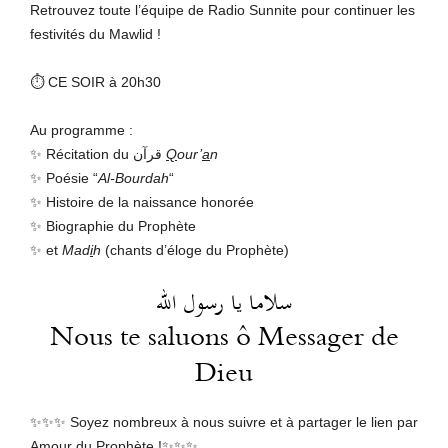
Retrouvez toute l’équipe de Radio Sunnite pour continuer les
festivités du Mawlid !
⏱ CE SOIR à 20h30
Au programme :
✨ Récitation du قرآن
Q
our’
a
n
✨ Poésie “
Al-Bourdah
“
✨ Histoire de la naissance honorée
✨ Biographie du Prophète
✨ et
Mad
i
h
(chants d’éloge du Prophète)
سلاما يا رسول الله
Nous te saluons ô Messager de
Dieu
✨✨✨ Soyez nombreux à nous suivre et à partager le lien par
Amour du Prophète !✨✨✨