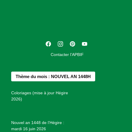
s
o
c
i
a
t
F
I
P
Y
i
a
n
i
o
o
Contacter l'APBIF
c
s
n
u
n
e
t
t
T
d
b
a
e
u
e
Thème du mois : NOUVEL AN 1448H
o
g
r
b
s
o
r
e
e
P
Coloriages (mise à jour Hégire
k
a
s
r
2026)
m
t
o
j
e
Nouvel an 1448 de l’Hégire :
t
mardi 16 juin 2026
s