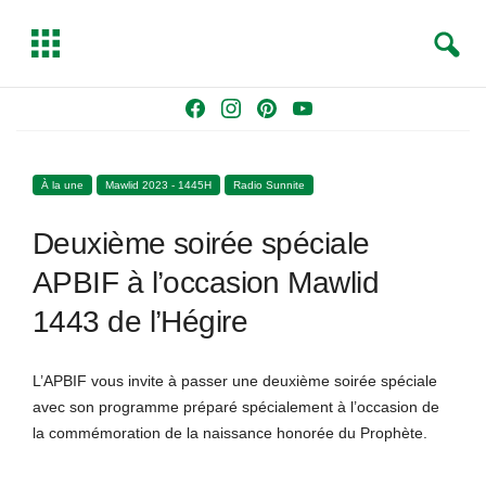
S
T
e
o
a
g
Skip
F
I
P
Y
r
g
to
a
n
i
o
c
l
content
c
s
n
u
h
e
À la une
Mawlid 2023 - 1445H
Radio Sunnite
e
t
t
T
b
a
e
u
Deuxième soirée spéciale
o
g
r
b
o
r
e
e
APBIF à l’occasion Mawlid
k
a
s
1443 de l’Hégire
m
t
L’APBIF vous invite à passer une deuxième soirée spéciale
avec son programme préparé spécialement à l’occasion de
la commémoration de la naissance honorée du Prophète.