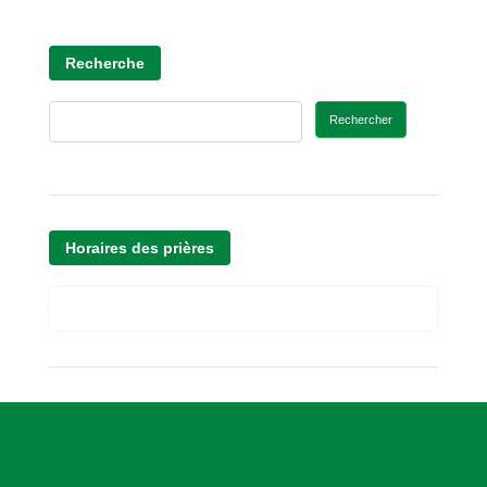
Recherche
Rechercher
Horaires des prières
A
s