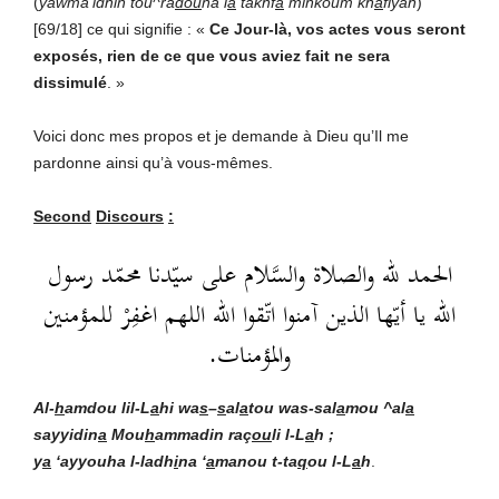
(
yawma’idhin tou^ra
dou
na l
a
takhf
a
minkoum kh
a
fiyah
)
[69/18] ce qui signifie : «
Ce Jour-là, vos actes vous seront
exposés, rien de ce que vous aviez fait ne sera
dissimulé
. »
Voici donc mes propos et je demande à Dieu qu’Il me
pardonne ainsi qu’à vous-mêmes.
Second
Discours
:
الحمد لله والصلاة والسَّلام على سيّدنا محمّد رسول
الله يا أيّها الذين آمنوا اتّقوا الله اللهم اغفِرْ للمؤمنين
والمؤمنات.
Al-
h
amdou lil-L
a
hi wa
s
–
s
al
a
tou was-sal
a
mou ^al
a
sayyidin
a
Mou
h
ammadin
raç
ou
li l-L
a
h ;
y
a
‘ayyouha l-ladh
i
na ‘
a
manou t-ta
q
ou l-L
a
h
.