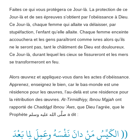
Faites ce qui vous protègera ce Jour-là. La protection de ce
Jour-là et de ses épreuves s’obtient par l’obéissance à Dieu
.
Ce Jour-là, chaque femme qui allaite va délaisser, par
stupéfaction, l’enfant qu’elle allaite. Chaque femme enceinte
accouchera et les gens paraîtront comme ivres alors qu’ils
ne le seront pas, tant le châtiment de Dieu est douloureux.
Ce Jour-là, durant lequel les cieux se fissureront et les mers
se transformeront en feu.
Alors œuvrez et appliquez-vous dans les actes d’obéissance.
Apprenez, enseignez le bien, car le bas-monde est une
résidence pour les œuvres, l’au-delà est une résidence pour
la rétribution des œuvres.
At-Tirmidhiyy, Ibnou M
aj
ah
ont
rapporté de
Chadd
a
d Ibnou ‘Aws
, que Dieu l’agrée, que le
Prophète صلَّى الله عليه وسلم
a dit :
(( الكَيِّسُ مَنْ دانَ نَفْسَهُ وعَمِلَ لِما بَعْدَ