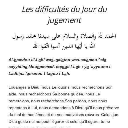
Les difficultés du Jour du
jugement
الحمد لله والصلاة والسلام على سيدنا محمّد رسول
الله يا أيّها الذين آمنوا اتّقوا الله
Al-
h
amdou lil-L
a
hi
wa
s
–
s
al
a
tou was-sal
a
mou ^al
a
sayyidin
a
Mou
h
ammad, raç
ou
li l-L
a
h ; y
a
‘ayyouha l-
Ladh
i
na ‘
a
manou t-ta
q
ou l-L
a
h
.
Louanges à Dieu, nous Le louons, nous recherchons Son
aide, nous recherchons Sa bonne guidée, nous Le
remercions, nous recherchons Son pardon, nous nous
repentons à Lui, nous demandons à Dieu qu’Il nous préserve
du mal de nos âmes et de nos mauvaises œuvres. Celui que
Dieu guide nul ne peut l’égarer et celui qu’Il égare, tu ne