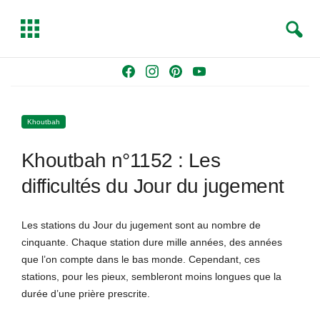
S
T
e
o
a
g
Skip
F
I
P
Y
r
g
to
a
n
i
o
c
l
content
c
s
n
u
h
e
Khoutbah
e
t
t
T
b
a
e
u
Khoutbah n°1152 : Les
o
g
r
b
o
r
e
e
difficultés du Jour du jugement
k
a
s
m
t
Les stations du Jour du jugement sont au nombre de
cinquante. Chaque station dure mille années, des années
que l’on compte dans le bas monde. Cependant, ces
stations, pour les pieux, sembleront moins longues que la
durée d’une prière prescrite.