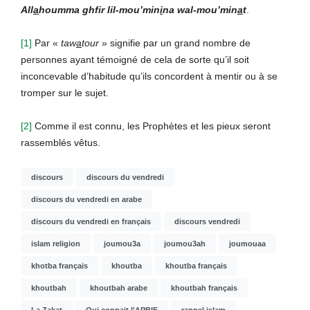
All
a
houmma ghfir lil-mou’min
i
na wal-mou’min
a
t
.
[1]
Par «
taw
a
tour
» signifie par un grand nombre de
personnes ayant témoigné de cela de sorte qu’il soit
inconcevable d’habitude qu’ils concordent à mentir ou à se
tromper sur le sujet.
[2]
Comme il est connu, les Prophètes et les pieux seront
rassemblés vêtus.
discours
discours du vendredi
discours du vendredi en arabe
discours du vendredi en français
discours vendredi
islam religion
joumou3a
joumou3ah
joumouaa
khotba français
khoutba
khoutba français
khoutbah
khoutbah arabe
khoutbah français
La Zakat
Qui connait l'APBIF
rappel islam