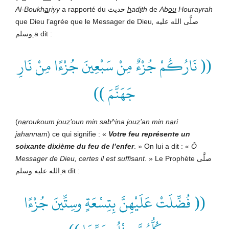
Al-Boukh
a
riyy
a rapporté du حديث
h
ad
i
th
de
Ab
ou
Hourayrah
que Dieu l’agrée que le Messager de Dieu
,
صلَّى الله عليه
وسلم
a dit :
(( نَارُكُمْ جُزْءٌ مِنْ سَبْعِينَ جُزْءًا مِنْ نَارِ
جَهَنَّمَ ))
(
n
a
roukoum
j
ou
z
’oun min sab^
i
na
j
ou
z
’an min n
a
ri
j
ahannam
) ce qui signifie : «
Votre feu représente un
soixante dixième du feu de l’enfer
. » On lui a dit : «
Ô
Messager de
Dieu, certes il est suffisant
. » Le Prophète صلَّى
الله عليه وسلم
a dit :
(( فُضِّلَتْ عَلَيْهِنَّ بِتِسْعَةٍ وسِتِّينَ جُزْءًا