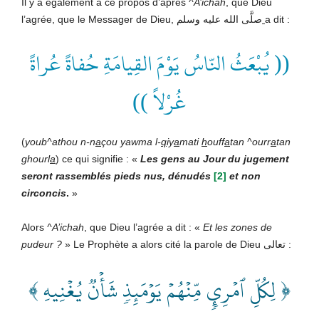
Il y a également à ce propos d’après
^A’ichah
, que Dieu
l’agrée, que le Messager de Dieu, صلَّى الله عليه وسلم
a dit :
(( يُبْعَثُ النّاسُ يَوْمَ القِيامَةِ حُفاةً عُراةً
غُرْلاً ))
(
youb^athou n-n
a
çou yawma l-
q
iy
a
mati
h
ouff
a
tan ^ourr
a
tan
ghourl
a
) ce qui signifie : «
Les gens au Jour du jugement
seront rassemblés pieds nus, dénudés
[2]
et non
circoncis
.
»
Alors
^A’ichah
, que Dieu l’agrée a dit : «
Et les zones de
pudeur ?
» Le Prophète a alors cité la parole de Dieu تعالى
:
﴿ لِكُلِّ ٱمۡرِيٕٖ مِّنۡهُمۡ يَوۡمَئِذٖ شَأۡنٞ يُغۡنِيهِ ﴾