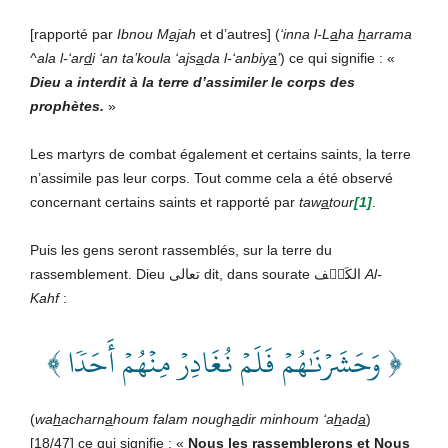
[rapporté par
Ibnou M
aj
ah
et d’autres] (
‘inna l-L
a
ha
h
arrama
^ala l-‘ar
d
i ‘an ta’koula ‘a
j
s
a
da l-‘anbiy
a
’
) ce qui signifie : «
Dieu
a interdit à la terre d’assimiler le corps des
prophètes.
»
Les martyrs de combat également et certains saints, la terre
n’assimile pas leur corps. Tout comme cela a été observé
concernant certains saints et rapporté par
taw
a
tour
[1]
.
Puis les gens seront rassemblés, sur la terre du
rassemblement. Dieu تعالى
dit, dans sourate الكَهۡف
Al-
Kahf
:
﴿ وَحَشَرۡنَٰهُمۡ فَلَمۡ نُغَادِرۡ مِنۡهُمۡ أَحَدٗا ﴾
(
wa
h
acharn
a
houm falam nough
a
dir minhoum ‘a
h
ad
a
)
[18/47] ce qui signifie : «
Nous les rassemblerons et Nous