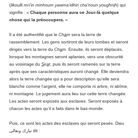
(
likoulli mri’in minhoum yawma’idhin cha’noun youghn
i
h
) qui
signifie : «
Chaque personne aura ce Jour-là quelque
chose qui la préoccupera.
»
Il a été authentifié que le
Ch
a
m
sera la terre de
rassemblement. Les gens sortiront de leurs tombes et seront
dirigés vers la terre du
Ch
a
m
. Ensuite, ils seront déplacés,
lorsque les montagnes seront aplanies, vers une obscurité
au voisinage du
S
ir
a
t
, puis ils seront ramenés sur la terre
après que ses caractéristiques auront changé. Elle deviendra
alors la terre changée qui a pour description qu’elle sera
blanche comme l’argent, elle ne comporte ni arbre, ni abîme,
ni montagne. Le jugement aura lieu sur cette terre changée.
Les actes seront exposés aux esclaves. Seront exposés à
chacun les actes qu’il a faits dans le bas-monde.
Puis, ce sont les actes des esclaves qui seront pesés. Dieu
تبارك وتعالى
dit :