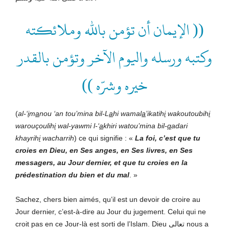
(( الإيمان أن تؤمن بالله وملائكته
وكتبه ورسله واليوم الآخر وتؤمن بالقدر
خيره وشرّه ))
(
al-‘
i
m
a
nou ‘an tou’mina bil-L
a
hi wamal
a
’ikatih
i
wakoutoubih
i
warouçoulih
i
wal-yawmi l-‘
a
khiri watou’mina bil-
q
adari
khayrih
i
wacharrih
) ce qui signifie : «
La foi, c’est que tu
croies en Dieu, en Ses anges, en Ses livres, en Ses
messagers, au Jour dernier, et que tu croies en la
prédestination du bien et du mal
. »
Sachez, chers bien aimés, qu’il est un devoir de croire au
Jour dernier, c’est-à-dire au Jour du jugement. Celui qui ne
croit pas en ce Jour-là est sorti de l’Islam. Dieu تعالى
nous a