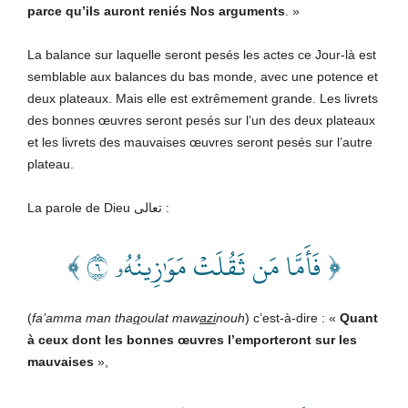
parce qu’ils auront reniés Nos arguments
. »
La balance sur laquelle seront pesés les actes ce Jour-là est
semblable aux balances du bas monde, avec une potence et
deux plateaux. Mais elle est extrêmement grande. Les livrets
des bonnes œuvres seront pesés sur l’un des deux plateaux
et les livrets des mauvaises œuvres seront pesés sur l’autre
plateau.
La parole de Dieu تعالى
:
﴿ فَأَمَّا مَن ثَقُلَتۡ مَوَٰزِينُهُۥ ٦ ﴾
(
fa’amma man tha
q
oulat maw
azi
nouh
) c’est-à-dire : «
Quant
à ceux dont les bonnes œuvres l’emporteront sur les
mauvaises
»,