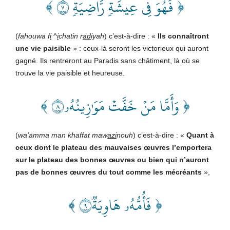
﴿ فَهُوَ فِي عِيشَةٖ رَّاضِيَةٖ ٧ ﴾
(
fahouwa f
i
^
i
chatin r
ad
iyah
) c’est-à-dire : «
Ils connaîtront
une vie paisible
» : ceux-là seront les victorieux qui auront
gagné. Ils rentreront au Paradis sans châtiment, là où se
trouve la vie paisible et heureuse.
﴿ وَأَمَّا مَنۡ خَفَّتۡ مَوَٰزِينُهُۥ٨ ﴾
(
wa’amma man khaffat maw
azi
nouh
) c’est-à-dire : «
Quant à
ceux
dont le plateau des mauvaises œuvres l’emportera
sur le plateau des bonnes œuvres
ou bien qui n’auront
pas de bonnes œuvres du tout comme les mécréants
»,
﴿ فَأُمُّهُۥ هَاوِيَةٞ٩ ﴾