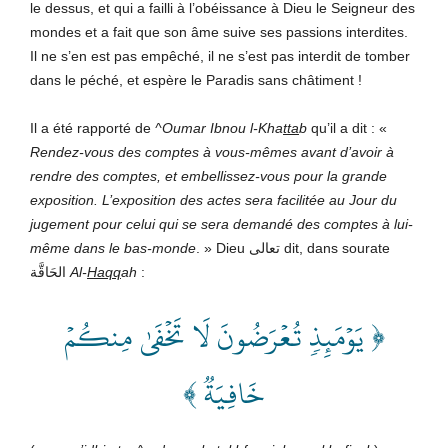
le dessus, et qui a failli à l’obéissance à Dieu le Seigneur des
mondes et a fait que son âme suive ses passions interdites.
Il ne s’en est pas empêché, il ne s’est pas interdit de tomber
dans le péché, et espère le Paradis sans châtiment !
Il a été rapporté de
^Oumar Ibnou l-Kha
tta
b
qu’il a dit : «
Rendez-vous des comptes à vous-mêmes avant d’avoir à
rendre des comptes, et embellissez-vous pour la grande
exposition. L’exposition des actes sera facilitée au Jour du
jugement pour celui qui se sera demandé des comptes à lui-
même dans le bas-monde
. » Dieu تعالى
dit, dans sourate
الحَاقَّة
Al-
Haqq
ah
:
﴿ يَوۡمَئِذٖ تُعۡرَضُونَ لَا تَخۡفَىٰ مِنكُمۡ
خَافِيَةٞ ﴾