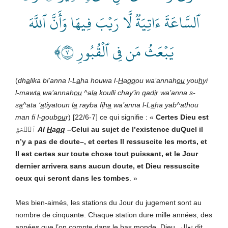
ٱلسَّاعَةَ ءَاتِيَةٞ لَّا رَيۡبَ فِيهَا وَأَنَّ ٱللَّهَ
يَبۡعَثُ مَن فِي ٱلۡقُبُورِ ٧﴾
(
dh
a
lika bi’anna l-L
a
ha houwa l-
H
a
qq
ou wa’annah
ou
you
h
yi
l-mawt
a
wa’annah
ou
^al
a
koulli chay’in
q
ad
i
r wa’anna s-
s
a
^ata ‘
a
tiyatoun l
a
rayba f
i
h
a
wa’anna l-L
a
ha yab^athou
man fi l-
q
oub
ou
r
) [22/6-7] ce qui signifie : «
Certes Dieu est
ٱلۡحَقّ
Al
H
a
qq
–Celui au sujet de l’existence duQuel il
n’y a pas de doute–
, et certes Il ressuscite les morts, et
Il est certes sur toute chose tout puissant, et le Jour
dernier arrivera sans aucun doute, et Dieu ressuscite
ceux qui seront dans les tombes
. »
Mes bien-aimés, les stations du Jour du jugement sont au
nombre de cinquante. Chaque station dure mille années, des
années que l’on compte dans le bas monde. Dieu تعالى
dit,