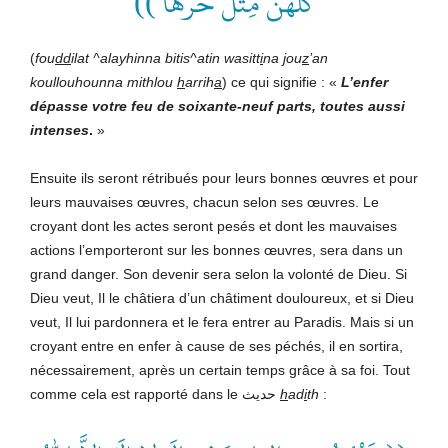
كُلُّهُنَّ مِثْلُ حَرِّهَا ))
(
fou
dd
ilat ^alayhinna bitis^atin wasitt
i
na jou
z
’an
koullouhounna mithlou
h
arrih
a
) ce qui signifie : «
L’enfer
dépasse votre feu de soixante-neuf parts, toutes aussi
intenses
.
»
Ensuite ils seront rétribués pour leurs bonnes œuvres et pour
leurs mauvaises œuvres, chacun selon ses œuvres. Le
croyant dont les actes seront pesés et dont les mauvaises
actions l’emporteront sur les bonnes œuvres, sera dans un
grand danger. Son devenir sera selon la volonté de Dieu. Si
Dieu veut, Il le châtiera d’un châtiment douloureux, et si Dieu
veut, Il lui pardonnera et le fera entrer au Paradis. Mais si un
croyant entre en enfer à cause de ses péchés, il en sortira,
nécessairement, après un certain temps grâce à sa foi. Tout
comme cela est rapporté dans le حديث
h
ad
i
th
: