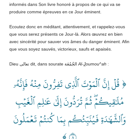
informés dans Son livre honoré à propos de ce qui va se
produire comme épreuves en ce Jour éminent.
Ecoutez donc en méditant, attentivement, et rappelez-vous
que vous serez présents ce Jour-là. Alors œuvrez en bien
avec sincérité pour sauver vos âmes du danger éminent. Afin
que vous soyez sauvés, victorieux, saufs et apaisés.
Dieu تعالى dit, dans sourate الجُمُعَة
Al-
J
oumou^ah
:
﴿ قُلۡ إِنَّ ٱلۡمَوۡتَ ٱلَّذِي تَفِرُّونَ مِنۡهُ فَإِنَّهُۥ
مُلَٰقِيكُمۡۖ ثُمَّ تُرَدُّونَ إِلَىٰ عَٰلِمِ ٱلۡغَيۡبِ
وَٱلشَّهَٰدَةِ فَيُنَبِّئُكُم بِمَا كُنتُمۡ تَعۡمَلُونَ
٨ ﴾