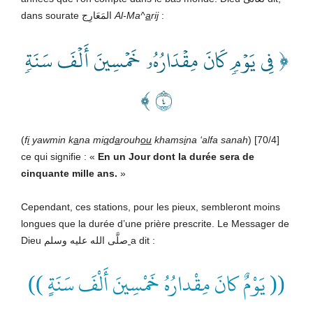
dans sourate المَعَارِج
Al-Ma^
a
ri
j
:
﴿ فِي يَوۡمٖ كَانَ مِقۡدَارُهُۥ خَمۡسِينَ أَلۡفَ سَنَةٖ
٤ ﴾
(
f
i
yawmin k
a
na mi
q
d
a
rouh
ou
khams
i
na ‘alfa sanah
) [70/4]
ce qui signifie : «
En un Jour dont la durée sera de
cinquante mille ans.
»
Cependant, ces stations, pour les pieux, sembleront moins
longues que la durée d’une prière prescrite. Le Messager de
Dieu صلَّى الله عليه وسلم
a dit :
(( يَوْمٌ كانَ مِقْدارُهُ خَمْسِينَ أَلْفَ سَنَةٍ ))