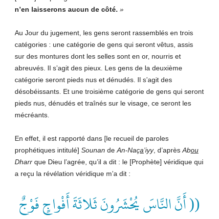
n’en laisserons aucun de côté.
»
Au Jour du jugement, les gens seront rassemblés en trois
catégories : une catégorie de gens qui seront vêtus, assis
sur des montures dont les selles sont en or, nourris et
abreuvés. Il s’agit des pieux. Les gens de la deuxième
catégorie seront pieds nus et dénudés. Il s’agit des
désobéissants. Et une troisième catégorie de gens qui seront
pieds nus, dénudés et traînés sur le visage, ce seront les
mécréants.
En effet, il est rapporté dans [le recueil de paroles
prophétiques intitulé]
Sounan
de
An-Naç
a
’iyy
, d’après
Ab
ou
Dharr
que Dieu l’agrée, qu’il a dit : le [Prophète] véridique qui
a reçu la révélation véridique m’a dit :
(( أَنَّ النَّاسَ يُحْشَرُونَ ثَلاثَةَ أَفْواجٍ فَوْجٌ