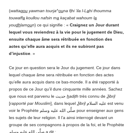
(
watta
qou
yawman tour
j
a^
ou
na f
i
hi ‘ila l-L
a
hi thoumma
touwaff
a
koullou nafsin m
a
kaçabat wahoum l
a
you
dh
lam
ou
n
) ce qui signifie : «
Craignez un Jour durant
lequel vous reviendrez à la vie pour le jugement de Dieu,
ensuite chaque âme sera rétribuée en fonction des
actes qu’elle aura acquis et ils ne subiront pas
d’injustice
. »
Ce jour en question sera le Jour du jugement. Ce jour dans
lequel chaque âme sera rétribuée en fonction des actes
qu’elle aura acquis dans ce bas-monde. Il a été rapporté à
propos de ce Jour qu’il dure cinquante mille années. Sachez
que nous est parvenu le حديث
h
ad
i
th
très connu de
J
ibr
i
l
[
rapporté par Mouslim
], dans lequel
J
ibr
i
l
عليه السلام est venu
voir le Prophète صلَّى الله عليه وسلم pour enseigner aux gens
les sujets de leur religion. Il l’a ainsi interrogé devant un
groupe de ses compagnons à propos de la foi, et le Prophète
صلَّى الله عليه وسلم
a dit :