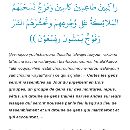
راكِبِينَ طاعِمِينَ كاسِينَ وَفَوْجٌ تَسْحَبُهُمُ
المَلائِكَةُ عَلى وُجُوهِهِمْ وتَحْشُرُهُمُ النّارُ
وَفَوْجٌ يَمْشُونَ ويَسْعَوْنَ ))
(
An-n
a
çou you
h
char
ou
na thal
a
tha ‘afw
aj
in faw
j
oun r
a
kib
i
na
ta
^im
i
na k
a
c
i
na wafaw
j
oun tas-
h
abouhoumou l-mal
a
’ikatou
^al
a
wou
jou
hihim wata
h
chourouhoumou n-n
a
rou wafawjoun
yamch
ou
na wayas^awn
) ce qui signifie : «
Certes
les gens
seront rassemblés au Jour du jugement en trois
groupes, un groupe de gens sur des montures, repus,
vêtus, un groupe de gens traînés par les anges sur leurs
visages qui seront poussés par le feu jusqu’au lieu de
rassemblement et un groupe de gens qui marcheront et
qui accourront
.
»