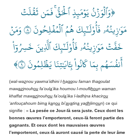
﴿وَٱلۡوَزۡنُ يَوۡمَئِذٍ ٱلۡحَقُّۚ فَمَن ثَقُلَتۡ
مَوَٰزِينُهُۥ فَأُوْلَـٰٓئِكَ هُمُ ٱلۡمُفۡلِحُونَ ٨ وَمَنۡ
خَفَّتۡ مَوَٰزِينُهُۥ فَأُوْلَـٰٓئِكَ ٱلَّذِينَ خَسِرُوٓاْ
أَنفُسَهُم بِمَا كَانُواْ بِ‍َٔايَٰتِنَا يَظۡلِمُونَ ٩﴾
(
wal-wa
z
nou yawma’idhini l-
h
a
qq
ou faman tha
q
oulat
maw
azi
nouh
ou
fa’oul
a
’ika houmou l-moufli
hou
n waman
khaffat maw
azi
nouh
ou
fa’oul
a
’ika l-ladh
i
na khacir
ou
‘anfouçahoum bim
a
k
a
n
ou
bi’
a
y
a
tin
a
ya
dh
lim
ou
n
) ce qui
signifie : «
La pesée ce Jour-là sera juste. Ceux dont les
bonnes œuvres l’emporteront, ceux-là feront partie des
gagnants. Et ceux dont les mauvaises œuvres
l’emporteront, ceux-là auront causé la perte de leur âme