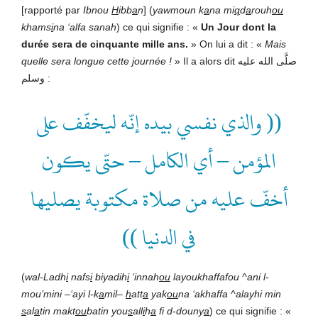
[rapporté par
Ibnou
H
ibb
a
n
] (
yawmoun k
a
na mi
q
d
a
rouh
ou
khams
i
na ‘alfa sanah
) ce qui signifie : «
Un Jour dont la
durée sera de cinquante mille ans.
» On lui a dit : «
Mais
quelle sera longue cette journée !
» Il a alors dit صلَّى الله عليه
وسلم
:
(( والذي نفسي بيده إنّه ليخفّف على
المؤمن – أي الكامل – حتّى يكون
أخفّ عليه من صلاة مكتوبة يصليها
في الدنيا ))
(
wal-Ladh
i
nafs
i
biyadih
i
‘innah
ou
layoukhaffafou ^ani l-
mou’mini –‘ayi l-k
a
mil–
h
att
a
yak
ou
na ‘akhaffa ^alayhi min
s
al
a
tin makt
ou
batin you
s
all
i
h
a
fi d-douny
a
) ce qui signifie : «