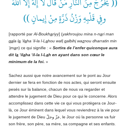
(( يَخْرُجُ مِنَ النّارِ مَنْ قالَ لا إِلَهَ إِلاَّ اللهُ
وفِي قَلْبِهِ وَزْنُ ذَرَّةٍ مِنْ إِيمانٍ ))
[rapporté par
Al-Boukh
a
riyy
] (
yakhrou
j
ou mina n-n
a
ri man
qa
la l
a
‘il
a
ha ‘il-la l-L
a
hou waf
i
q
albih
i
wa
z
nou dharratin min
‘
i
m
a
n
) ce qui signifie : «
Sortira de l’enfer quiconque aura
dit l
a
‘il
a
ha ‘il-la l-L
a
h en ayant dans son cœur le
minimum de la foi.
»
Sachez aussi que notre avancement sur le pont au Jour
dernier se fera en fonction de nos actes, qui seront ensuite
pesés sur la balance, chacun de nous va regarder et
attendre le jugement de Dieu pour ce qui le concerne. Alors
accomplissez dans cette vie ce qui vous protègera ce Jour-
là, ce Jour éminent dans lequel vous reviendrez à la vie pour
le jugement de Dieu عزّ وجلّ, le Jour où la personne va fuir
son frère, son père, sa mère, sa compagne et ses enfants.