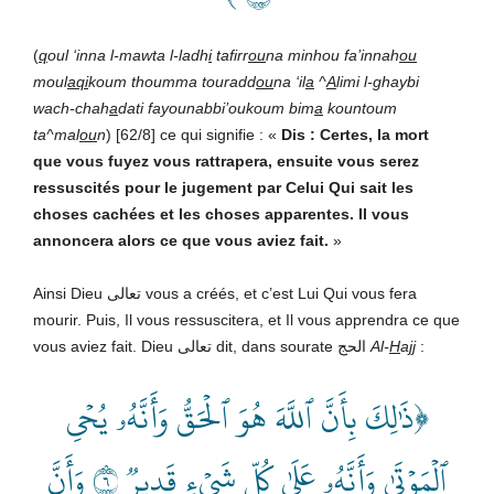
(
q
oul ‘inna l-mawta l-ladh
i
tafirr
ou
na minhou fa’innah
ou
moul
aqi
koum thoumma touradd
ou
na ‘il
a
^
A
limi l-ghaybi
wach-chah
a
dati fayounabbi’oukoum bim
a
kountoum
ta^mal
ou
n
) [62/8] ce qui signifie : «
Dis : Certes, la mort
que vous fuyez vous rattrapera, ensuite vous serez
ressuscités pour le jugement par Celui Qui sait les
choses cachées et les choses apparentes. Il vous
annoncera alors ce que vous aviez fait.
»
Ainsi Dieu تعالى
vous a créés, et c’est Lui Qui vous fera
mourir. Puis, Il vous ressuscitera, et Il vous apprendra ce que
vous aviez fait. Dieu تعالى
dit, dans sourate الحج
Al-
H
a
jj
:
﴿ذَٰلِكَ بِأَنَّ ٱللَّهَ هُوَ ٱلۡحَقُّ وَأَنَّهُۥ يُحۡيِ
ٱلۡمَوۡتَىٰ وَأَنَّهُۥ عَلَىٰ كُلِّ شَيۡءٖ قَدِيرٞ ٦ وَأَنَّ