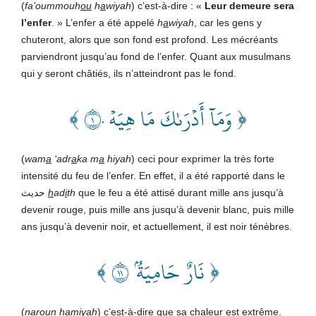
(
fa’oummouh
ou
h
a
wiyah
) c’est-à-dire : «
Leur demeure sera
l’enfer
. » L’enfer a été appelé
h
a
wiyah
, car les gens y
chuteront, alors que son fond est profond. Les mécréants
parviendront jusqu’au fond de l’enfer. Quant aux musulmans
qui y seront châtiés, ils n’atteindront pas le fond.
﴿ وَمَآ أَدۡرَىٰكَ مَا هِيَهۡ ١٠ ﴾
(
wam
a
‘adr
a
ka m
a
hiyah
) ceci pour exprimer la très forte
intensité du feu de l’enfer. En effet, il a été rapporté dans le
حديث
h
ad
i
th
que le feu a été attisé durant mille ans jusqu’à
devenir rouge, puis mille ans jusqu’à devenir blanc, puis mille
ans jusqu’à devenir noir, et actuellement, il est noir ténèbres.
﴿ نَارٌ حَامِيَةُۢ ١١ ﴾
(
n
a
roun
ha
miyah
) c’est-à-dire que sa chaleur est extrême.