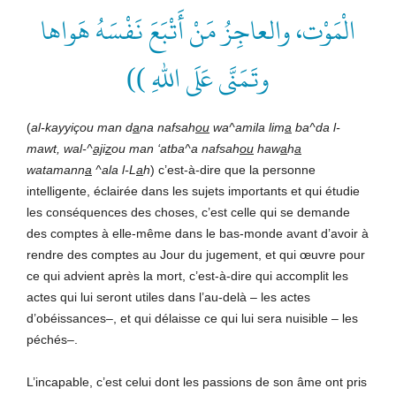
الْمَوْت، والعاجِزُ مَنْ أَتْبَعَ نَفْسَهُ هَواها
وتَمَنَّى عَلَى اللهِ ))
(
al-kayyiçou man d
a
na nafsah
ou
wa^amila lim
a
ba^da l-
mawt, wal-^
aj
i
z
ou man ‘atba^a nafsah
ou
haw
a
h
a
watamann
a
^ala l-L
a
h
) c’est-à-dire que la personne
intelligente, éclairée dans les sujets importants et qui étudie
les conséquences des choses, c’est celle qui se demande
des comptes à elle-même dans le bas-monde avant d’avoir à
rendre des comptes au Jour du jugement, et qui œuvre pour
ce qui advient après la mort, c’est-à-dire qui accomplit les
actes qui lui seront utiles dans l’au-delà – les actes
d’obéissances–, et qui délaisse ce qui lui sera nuisible – les
péchés–.
L’incapable, c’est celui dont les passions de son âme ont pris