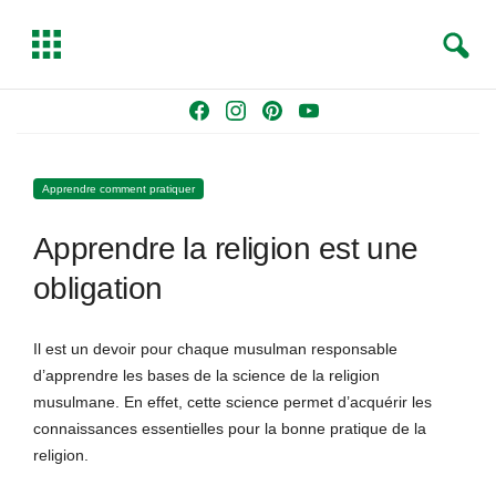
S
T
e
o
a
g
Skip
F
I
P
Y
r
g
to
a
n
i
o
c
l
content
c
s
n
u
h
e
Apprendre comment pratiquer
e
t
t
T
b
a
e
u
Apprendre la religion est une
o
g
r
b
o
r
e
e
obligation
k
a
s
m
t
Il est un devoir pour chaque musulman responsable
d’apprendre les bases de la science de la religion
musulmane. En effet, cette science permet d’acquérir les
connaissances essentielles pour la bonne pratique de la
religion.