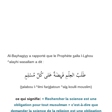
Al-Bayha
q
iyy a rapporté que le Prophète
s
alla l-L
a
hou
^alayhi wasallam a dit :
طَلَبُ العِلْمِ فَرِيضَةٌ عَلى كُلِّ مُسْلِمٍ
(
t
alabou l-^ilmi far
id
atoun ^al
a
koulli mouslim)
« Rechercher la science est une
obligation pour tout musulman »
c’est-à-dire que
demander la science de la religion est une obligation