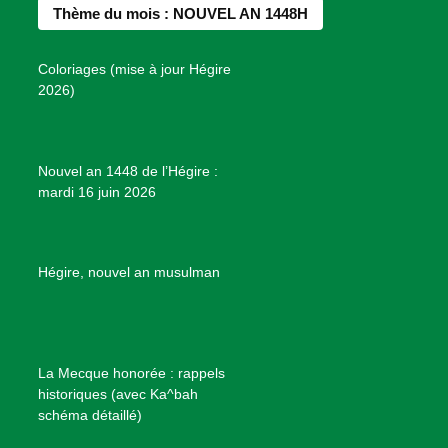
b
a
e
u
e
Thème du mois : NOUVEL AN 1448H
o
g
r
b
s
o
r
e
e
P
Coloriages (mise à jour Hégire
k
a
s
r
2026)
m
t
o
j
e
Nouvel an 1448 de l’Hégire :
t
mardi 16 juin 2026
s
d
e
B
Hégire, nouvel an musulman
i
e
n
f
La Mecque honorée : rappels
a
historiques (avec Ka^bah
i
schéma détaillé)
s