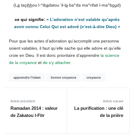
(L
a
taçi
hh
ou l-^ib
a
datou ‘il-l
a
ba^da ma^rifati l-ma^b
ou
d)
« L’adoration n’est valable qu’après
avoir connu Celui Qui est adoré (c’est-à-dire Dieu) »
Pour que les actes d’adoration qu’accomplit une personne
soient valables, il faut qu’elle sache qui elle adore et qu’elle
croie en Dieu. Il est donc prioritaire d’apprendre
la science
de la croyance
et
de s’y attacher.
apprendre l'islam
bonne croyance
croyance
Article précédent
Article suivant
Ramadan 2014 : valeur
La purification : une clé
de Zakatou l-Fitr
de la prière