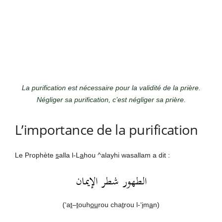
La purification est nécessaire pour la validité de la prière.
Négliger sa purification, c’est négliger sa prière.
L’importance de la purification
Le Prophète
s
alla l-L
a
hou ^alayhi wasallam a dit :
الطهور شطر الإيمان
(‘a
t
–
t
ouh
ou
rou cha
t
rou l-‘
i
m
a
n)