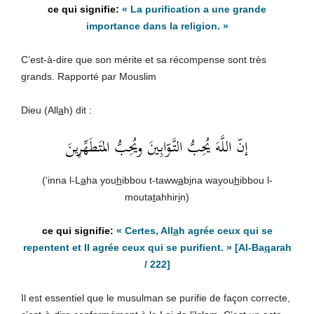
« La purification a une grande
importance dans la religion. »
C’est-à-dire que son mérite et sa récompense sont très
grands. Rapporté par Mouslim
Dieu (All
a
h) dit :
إنّ اللَّهَ يُحِبُّ التَّوّابِينَ ويُحِبُّ المتَطَهِّرِينَ
(‘inna l-L
a
ha you
h
ibbou t-taww
a
b
i
na wayou
h
ibbou l-
mouta
t
ahhir
i
n)
« Certes, All
a
h agrée ceux qui se
repentent et Il agrée ceux qui se purifient. »
[Al-Ba
q
arah
/ 222]
Il est essentiel que le musulman se purifie de façon correcte,