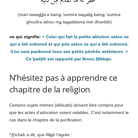
غُفِرَ لَهُ مَا تَقَدَّمَ مِن ذَنبِهِ
(man tawa
dd
a’a kam
a
‘oumira wa
s
all
a
kam
a
‘oumira
ghoufira lahou m
a
ta
q
addama min dhanbih)
«
Celui qui fait la petite ablution selon ce
qui a été ordonné et qui prie selon ce qui a été ordonné,
il lui sera pardonné tous ses petits péchés antérieurs. »
Ce
h
ad
i
th est rapporté par Ibnou
H
ibb
a
n.
N’hésitez pas à apprendre ce
chapitre de la religion
Certains sujets intimes (délicats) doivent être compris pour
que les actes d’adoration soient valables. C’est notamment le
cas dans le chapitre de la purification.
^
A
’ichah a dit, que All
a
h l’agrée :