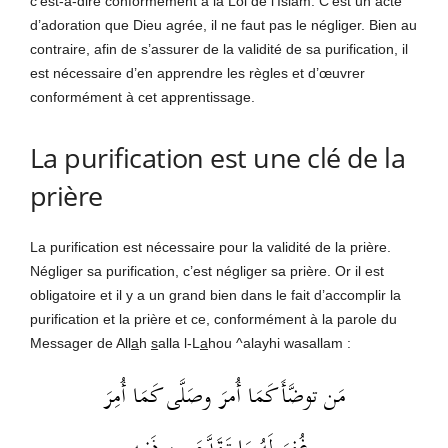
c’est-à-dire conformément à la Loi de l’Islam. C’est un acte
d’adoration que Dieu agrée, il ne faut pas le négliger. Bien au
contraire, afin de s’assurer de la validité de sa purification, il
est nécessaire d’en apprendre les règles et d’œuvrer
conformément à cet apprentissage.
La purification est une clé de la
prière
La purification est nécessaire pour la validité de la prière.
Négliger sa purification, c’est négliger sa prière. Or il est
obligatoire et il y a un grand bien dans le fait d’accomplir la
purification et la prière et ce, conformément à la parole du
Messager de All
a
h
s
alla l-L
a
hou ^alayhi wasallam :
مَن توضَّأَ كَمَا أُمرَ وصَلَّى كَمَا أُمِرَ