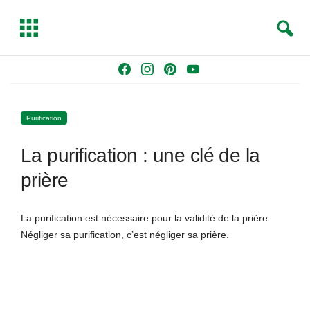
S
T
e
o
a
g
Skip
F
I
P
Y
r
g
to
a
n
i
o
c
l
content
c
s
n
u
h
e
Purification
e
t
t
T
b
a
e
u
La purification : une clé de la
o
g
r
b
o
r
e
e
prière
k
a
s
m
t
La purification est nécessaire pour la validité de la prière.
Négliger sa purification, c’est négliger sa prière.