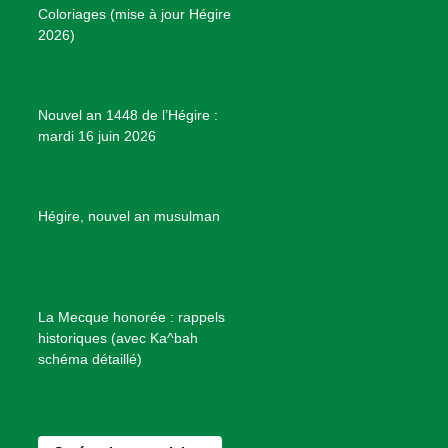
Coloriages (mise à jour Hégire
k
a
s
r
2026)
m
t
o
j
e
Nouvel an 1448 de l’Hégire :
t
mardi 16 juin 2026
s
d
e
B
Hégire, nouvel an musulman
i
e
n
f
La Mecque honorée : rappels
a
historiques (avec Ka^bah
i
schéma détaillé)
s
a
n