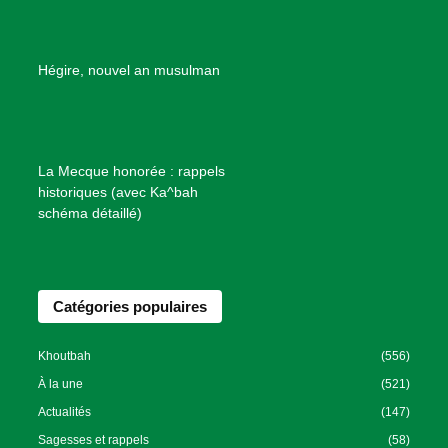
d
e
B
Hégire, nouvel an musulman
i
e
n
f
La Mecque honorée : rappels
a
historiques (avec Ka^bah
i
schéma détaillé)
s
a
n
Catégories populaires
c
e
I
Khoutbah
(556)
s
À la une
(521)
l
Actualités
(147)
a
Sagesses et rappels
(58)