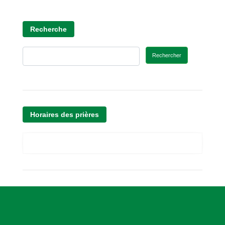
Recherche
Rechercher
Horaires des prières
A
s