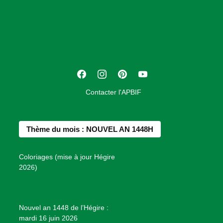
s
o
c
i
a
t
F
I
P
Y
i
a
n
i
o
o
Contacter l'APBIF
c
s
n
u
n
e
t
t
T
d
b
a
e
u
e
Thème du mois : NOUVEL AN 1448H
o
g
r
b
s
o
r
e
e
P
Coloriages (mise à jour Hégire
k
a
s
r
2026)
m
t
o
j
e
Nouvel an 1448 de l’Hégire :
t
mardi 16 juin 2026
s