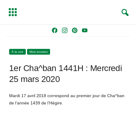
S
T
e
o
a
g
Skip
F
I
P
Y
r
g
to
a
n
i
o
c
l
content
c
s
n
u
h
e
À la une
Mois lunaires
e
t
t
T
b
a
e
u
1er Cha^ban 1441H : Mercredi
o
g
r
b
o
r
e
e
25 mars 2020
k
a
s
m
t
Mardi 17 avril 2018 correspond au premier jour de Cha^ban
de l’année 1439 de l’Hégire.