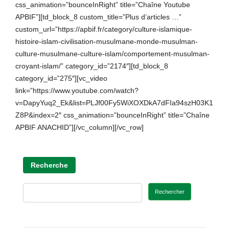
css_animation=”bounceInRight” title=”Chaîne Youtube
APBIF”][td_block_8 custom_title=”Plus d’articles …”
custom_url=”https://apbif.fr/category/culture-islamique-
histoire-islam-civilisation-musulmane-monde-musulman-
culture-musulmane-culture-islam/comportement-musulman-
croyant-islam/” category_id=”2174″][td_block_8
category_id=”275″][vc_video
link=”https://www.youtube.com/watch?
v=DapyYuq2_Ek&list=PLJf00Fy5WiXOXDkA7dFIa94szH03K1
Z8P&index=2″ css_animation=”bounceInRight” title=”Chaîne
APBIF ANACHID”][/vc_column][/vc_row]
Recherche
Rechercher