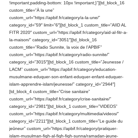
!important;padding-bottom: 10px !important;}”][td_block_16
custom_title=”À la une”
custom_url=”https://apbif.fr/category/a-la-une/”
category_id=”59″ limit=”6″][td_block_1 custom_title=”AIID AL
FITR 2020″ custom_url=”https://apbif.fr/category/aid-al-fitr-a-
la-maison/” category_id=”3051″][td_block_16
custom_title=”Radio Sunnite, la voix de l’APBIF”
custom_url=”https://apbif.fr/category/radio-sunnite/”
category_id=”3015″][td_block_16 custom_title=”Jeunesse /
LACM” custom_url=”https://apbif.fr/category/education-
musulmane-eduquer-son-enfant-eduquer-enfant-eduquer-
islam-apprendre-islam/jeunesse/” category_id=”2944″]
[td_block_4 custom_title=”Crise sanitaire”
custom_url=”https://apbif.fr/category/crise-sanitaire/”
category_id=”2981″][td_block_1 custom_title=”VIDEOS”
custom_url=”https://apbif.fr/category/multimedia/videos/”
category_id=”2211″][td_block_1 custom_title=”Le guide du
jeûneur” custom_url=”https://apbif.fr/category/pratiquer-
islam-musulman-fiqh-al-fiqh-fiqh-sunna/ramadan-jeune-