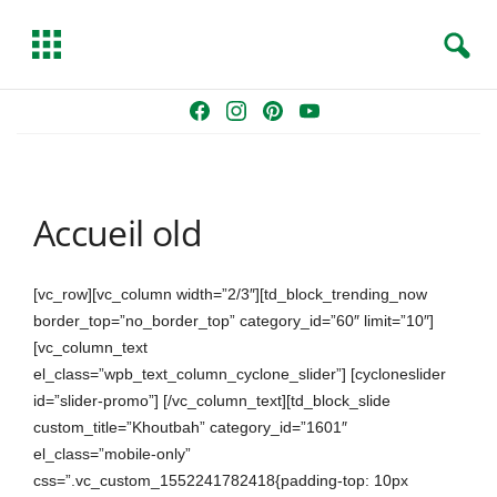
S
T
e
o
a
g
Skip
F
I
P
Y
r
g
to
a
n
i
o
c
l
content
c
s
n
u
h
e
e
t
t
T
Accueil old
b
a
e
u
o
g
r
b
o
r
e
e
[vc_row][vc_column width=”2/3″][td_block_trending_now
k
a
s
border_top=”no_border_top” category_id=”60″ limit=”10″]
m
t
[vc_column_text
el_class=”wpb_text_column_cyclone_slider”] [cycloneslider
id=”slider-promo”] [/vc_column_text][td_block_slide
custom_title=”Khoutbah” category_id=”1601″
el_class=”mobile-only”
css=”.vc_custom_1552241782418{padding-top: 10px