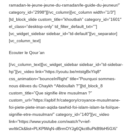
ramadan-le-jeune-jeune-du-ramadan/le-guide-du-jeuneur/”
category_id=”2998″][/vc_column][vc_column width=”1/3″]
[td_block_slide custom_title=”khoutbah” category_id=”1601″
el_class=”desktop-only” td_filter_default_txt=””]
[vc_widget_sidebar sidebar_id=”td-default”][vc_separator]
[vc_column_text]
Ecouter le Qour’an
[/vc_column_text][vc_widget_sidebar sidebar_id=”td-sidebar-
hp”][vc_video link=”https://youtu.be/mtstgBxYIq8″
css_animation=”bounceInRight” title=”Pourquoi sommes-
nous élèves du Chaykh ^Abdoullah ?”][td_block_8
custom_title=”Que signifie être musulman ?”
custom_url=”https://apbif.fr/category/croyance-musulmane-
foi-piete-piete-iman-aqida-tawhid-foi-islam-islam-la-foi/que-
signifie-etre-musulman/” category_id=”140″][vc_video
link=”https://www.youtube.com/watch?v=ief-
wvItkCk&list=PLKPlWqN-dBrmOYJg6Qkct8uPkB9bH5GXi”