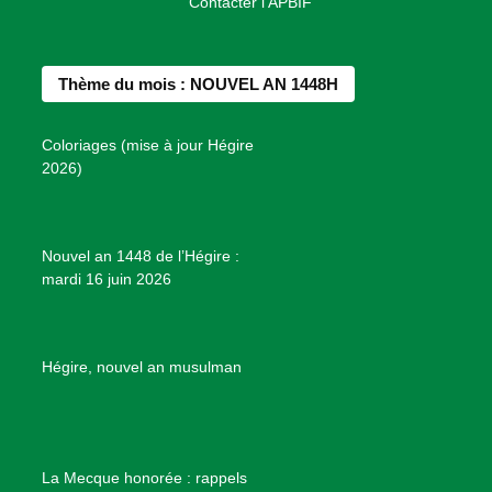
Contacter l'APBIF
c
s
n
u
n
e
t
t
T
d
b
a
e
u
e
Thème du mois : NOUVEL AN 1448H
o
g
r
b
s
o
r
e
e
P
Coloriages (mise à jour Hégire
k
a
s
r
2026)
m
t
o
j
e
Nouvel an 1448 de l’Hégire :
t
mardi 16 juin 2026
s
d
e
B
Hégire, nouvel an musulman
i
e
n
f
La Mecque honorée : rappels