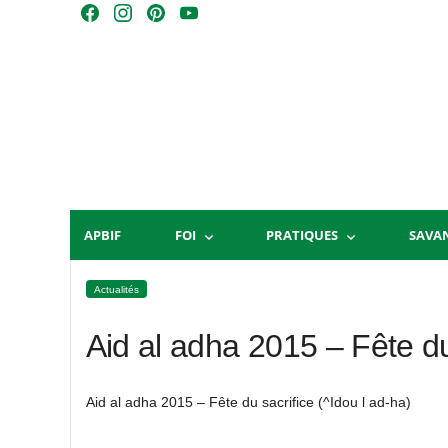
Skip
F
I
P
Y
to
a
n
i
o
content
c
s
n
u
e
t
t
T
b
a
e
u
o
g
r
b
o
r
e
e
k
a
s
m
t
APBIF
FOI
PRATIQUES
SAVA
Actualités
Aid al adha 2015 – Fête du
Aid al adha 2015 – Fête du sacrifice (^Idou l ad-ha)