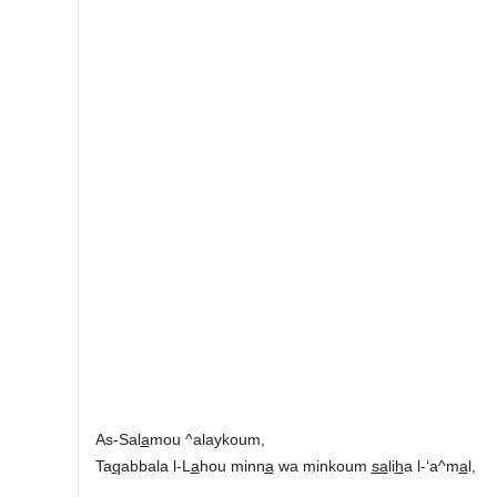
As-Sal
a
mou ^alaykoum,
Ta
q
abbala l-L
a
hou minn
a
wa minkoum
sa
li
h
a l-‘a^m
a
l,