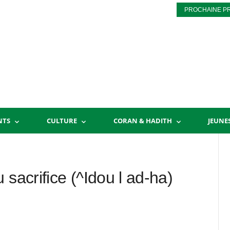
PROCHAINE P
NTS
CULTURE
CORAN & HADITH
JEUNE
 sacrifice (^Idou l ad-ha)