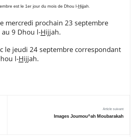
embre est le 1er jour du mois de Dhou l-
H
ijjah.
 le mercredi prochain 23 septembre
 au 9 Dhou l-
H
ijjah.
c le jeudi 24 septembre correspondant
hou l-
H
ijjah.
Article suivant
Images Joumou^ah Moubarakah