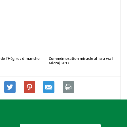
 de l’Hégire : dimanche
Commémoration miracle al-Isra wa l-
Mi^raj 2017