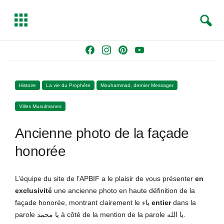
S
T
e
o
a
g
Skip
F
I
P
Y
r
g
to
a
n
i
o
c
l
content
c
s
n
u
h
e
Histoire
La vie du Prophète
Mouhammad, dernier Messager
e
t
t
T
b
a
e
u
Villes Musulmanes
o
g
r
b
o
r
e
e
Ancienne photo de la façade
k
a
s
m
t
honorée
L’équipe du site de l’APBIF a le plaisir de vous présenter
en
exclusivité
une ancienne photo en haute définition de la
façade honorée, montrant clairement le ياء
entier
dans la
parole يا محمد à côté de la mention de la parole يا الله.