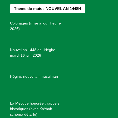
d
b
a
e
u
e
Thème du mois : NOUVEL AN 1448H
o
g
r
b
s
o
r
e
e
P
Coloriages (mise à jour Hégire
k
a
s
r
2026)
m
t
o
j
e
Nouvel an 1448 de l’Hégire :
t
mardi 16 juin 2026
s
d
e
B
Hégire, nouvel an musulman
i
e
n
f
La Mecque honorée : rappels
a
historiques (avec Ka^bah
i
schéma détaillé)