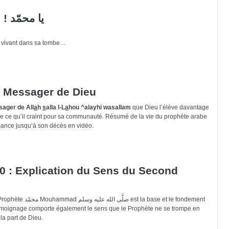
Ya Mouhammad ! يا محمّد
vivant dans sa tombe…
 Messager de Dieu
ager de All
a
h
s
alla l-L
a
hou ^alayhi wasallam
que Dieu l’élève davantage
 de ce qu’il craint pour sa communauté. Résumé de la vie du prophète arabe
nce jusqu’à son décès en vidéo.
0 : Explication du Sens du Second
la base et le fondement
moignage comporte également le sens que le Prophète ne se trompe en
 la part de Dieu.