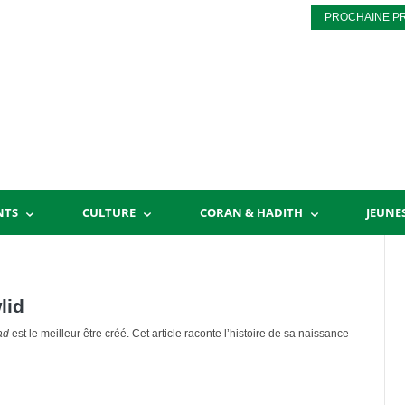
PROCHAINE P
NTS
CULTURE
CORAN & HADITH
JEUNE
lid
ad
est le meilleur être créé. Cet article raconte l’histoire de sa naissance