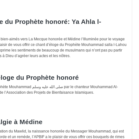
e du Prophète honoré: Ya Ahla l-
s bien-aimés vers La Mecque honorée et Médine l’Illuminée pour le voyage
laisir de vous offrir ce chant d’éloge du Prophète Mouhammad salla l-Lahou
xprime les sentiments de beaucoup de musulmans qui n’ont pas pu partir
à Dieu d’agréer leurs actes et les nôtres.
éloge du Prophète honoré
صلى ال par le chanteur Mouhammad Al-
de l’Association des Projets de Bienfaisance Islamiques.
lgie à Médine
ation du Mawlid, la naissance honorée du Messager Mouhammad, qui est
rde et un remède, l’APBIF a le plaisir de vous offrir ces bouquets de rimes