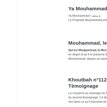
Ya Mouhammad ! يا محمّد
Le Prophète Mouhammad est 
Mouhammad, le
Qui est Mou
h
ammad, le Mess
en degré et qu’Il le préserve
Mouhammad, depuis sa naissa
Khoutbah n°112
Témoignage
La croyance au message du Prophète محمّد Mouhammad صلَّى الله عليه وسلم est 
du second témoignage. Ce té
rien dans ce qu’il transmet de