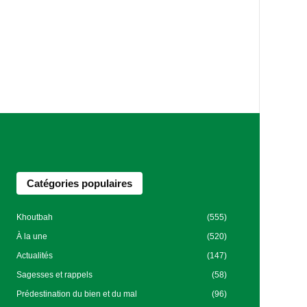
Catégories populaires
Khoutbah
(555)
À la une
(520)
Actualités
(147)
Sagesses et rappels
(58)
Prédestination du bien et du mal
(96)