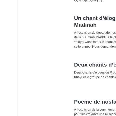
Un chant d’élog
Madinah
À l’occasion du départ de no
de la ^Oumrah, l’APBIF a le p
^alayhi wasallam. Ce chant e
cette année. Nous demandons 
Deux chants d’
Deux chants d’éloges du Prophète Mouhammad له عليه وسلم
Khayr et le groupe de chants 
Poème de nosta
À l’occasion de la commémor
pour les croyants une misérico