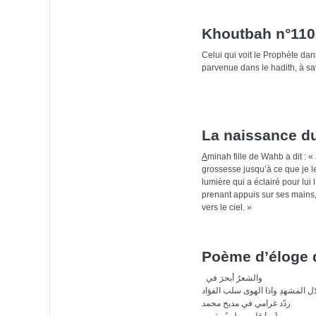
Khoutbah n°1102
Celui qui voit le Prophète da
parvenue dans le hadith, à savo
La naissance d
A
minah fille de Wahb a dit : «
grossesse jusqu’à ce que je le
lumière qui a éclairé pour lui 
prenant appuis sur ses mains, i
vers le ciel. »
Poème d’éloge 
فاذا مدحت محمدا بقصيدتي فلقد مدحت قصيدتي بمحمد الشوقُ حرّكني بغير تردّدِ والشعرُ أبحرَ في
المشهدِ واذا الهوى سلب الفؤاد
 ردّد غرامي في مديح محمد
قلبي يطيبُ بقرب […]