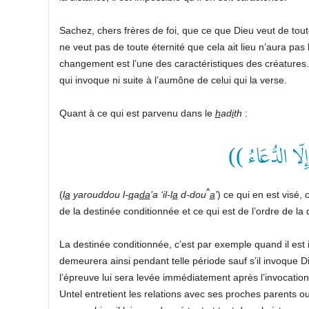
Sachez, chers frères de foi, que ce que Dieu veut de tout
ne veut pas de toute éternité que cela ait lieu n’aura pas
changement est l’une des caractéristiques des créatures. 
qui invoque ni suite à l’aumône de celui qui la verse.
Quant à ce qui est parvenu dans le
h
ad
i
th
:
(( ِلّا الدُّعَاءُ
^
(
l
a
yarouddou l-
q
a
da
’a ‘il-l
a
d-dou
a
’
) ce qui en est visé, 
de la destinée conditionnée et ce qui est de l’ordre de la d
La destinée conditionnée, c’est par exemple quand il est i
demeurera ainsi pendant telle période sauf s’il invoque Dieu
l’épreuve lui sera levée immédiatement après l’invocation,
Untel entretient les relations avec ses proches parents ou 