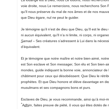
voie droite, nous Le remercions, nous recherchons Son
qu’Il nous préserve du mal de nos âmes et de nos mauvais
que Dieu égare, nul ne peut le guider.
Je témoigne qu’il n’est de dieu que Dieu, qu’Il est le dieu u
ni aucun équivalent, qu’Il n’a ni limite, ni corps, ni organes
S
amad
– Ses créatures s’adressent à Lui dans la nécessité
d’équivalent.
Et je témoigne que notre maître et notre bien-aimé, notre
est Son esclave et Son messager, Son élu et Son bien-a
mondes, guide indiquant la bonne voie, annonciateur de 
châtiment pour ceux qui désobéissent. Que Dieu le rétrib
prophètes. Et que Dieu honore et élève davantage en de
musulmans et ses compagnons bons et purs.
Esclaves de Dieu, je vous recommande, ainsi qu’à moi-mê
^
A
dhi
m
, faites preuve de piété, ô vous qui êtes dotés de 