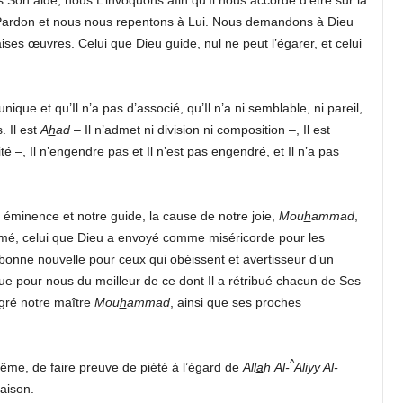
 Pardon et nous nous repentons à Lui. Nous demandons à Dieu
es œuvres. Celui que Dieu guide, nul ne peut l’égarer, et celui
nique et qu’Il n’a pas d’associé, qu’Il n’a ni semblable, ni pareil,
. Il est
A
h
ad
– Il n’admet ni division ni composition –, Il est
 –, Il n’engendre pas et Il n’est pas engendré, et Il n’a pas
 éminence et notre guide, la cause de notre joie,
Mou
h
ammad
,
imé, celui que Dieu a envoyé comme miséricorde pour les
bonne nouvelle pour ceux qui obéissent et avertisseur d’un
ue pour nous du meilleur de ce dont Il a rétribué chacun de Ses
gré notre maître
Mou
h
ammad
, ainsi que ses proches
^
me, de faire preuve de piété à l’égard de
All
a
h
Al-
Aliyy Al-
raison.