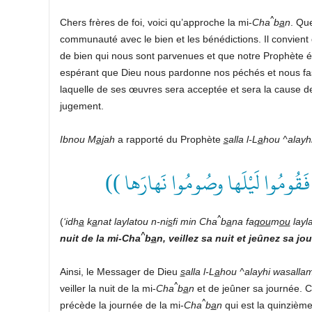
^
Chers frères de foi, voici qu’approche la mi-
Cha
b
a
n
. Que
communauté avec le bien et les bénédictions. Il convien
de bien qui nous sont parvenues et que notre Prophète émi
espérant que Dieu nous pardonne nos péchés et nous fass
laquelle de ses œuvres sera acceptée et sera la cause d
jugement.
Ibnou M
aj
ah
a rapporté du Prophète
s
alla l-L
a
hou ^alayh
((  فَقُومُوا لَيْلَها وصُومُوا نَهارَها
^
(
‘idh
a
k
a
nat laylatou n-ni
s
fi min Cha
b
a
na fa
qou
m
ou
layl
^
nuit de la mi-Cha
b
a
n, veillez sa nuit et jeûnez sa jo
Ainsi, le Messager de Dieu
s
alla l-L
a
hou ^alayhi wasalla
^
veiller la nuit de la mi-
Cha
b
a
n
et de jeûner sa journée. Ce
^
précède la journée de la mi-
Cha
b
a
n
qui est la quinzièm