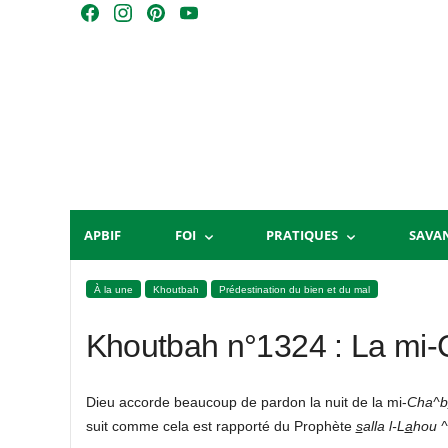
Skip
F
I
P
Y
to
a
n
i
o
content
c
s
n
u
e
t
t
T
b
a
e
u
o
g
r
b
o
r
e
e
k
a
s
m
t
APBIF
FOI
PRATIQUES
SAVA
À la une
Khoutbah
Prédestination du bien et du mal
Khoutbah n°1324 : La mi
Dieu accorde beaucoup de pardon la nuit de la mi-
Cha^b
suit comme cela est rapporté du Prophète
s
alla l-L
a
hou ^