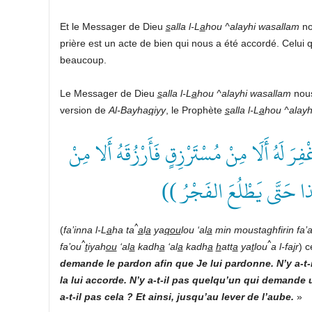
Et le Messager de Dieu
s
alla l-L
a
hou ^alayhi wasallam
nou
prière est un acte de bien qui nous a été accordé. Celui q
beaucoup.
Le Messager de Dieu
s
alla l-L
a
hou ^alayhi wasallam
nous
version de
Al-Bayha
q
iyy
, le Prophète
s
alla l-L
a
hou ^alayh
(( لَهُ أَلَا مِنْ مُسْتَرْزِقٍ فَأَرْزُقَهُ أَلا مِنْ
 كَذا حَتَّى يَطْلُعَ الفَجْرُ
^
(
fa’inna l-L
a
ha ta
a
l
a
ya
qou
lou ‘al
a
min moustaghfirin fa’a
^
^
fa’ou
t
iyah
ou
‘al
a
kadh
a
‘al
a
kadh
a
h
att
a
ya
t
lou
a l-fa
j
r
) c
demande le pardon afin que Je lui pardonne. N’y a-t
la lui accorde. N’y a-t-il pas quelqu’un qui demande u
a-t-il pas cela ? Et ainsi, jusqu’au lever de l’aube.
»