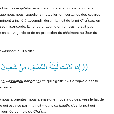
 Dieu fasse qu’elle revienne à nous et à vous et à toute la
t que nous nous rappelions mutuellement certaines des œuvres
^
nent a incité à accomplir durant la nuit de la mi-
Cha
b
a
n
, en
e miséricorde. En effet, chacun d’entre nous ne sait pas
e sa sauvegarde et de sa protection du châtiment au Jour du
i wasallam
qu’il a dit :
إِذا كانَتْ لَيْلَةُ النِّصْفِ مِنْ شَعْبانَ ))
ah
a
wa
sou
m
ou
nah
a
rah
a
) ce qui signifie : «
Lorsque c’est la
urnée
. »
m
nous a orientés, nous a enseigné, nous a guidés, vers le fait de
 qui est visé par « la nuit » dans ce
h
ad
i
th
, c’est la nuit qui
^
e journée du mois de
Cha
b
a
n
.