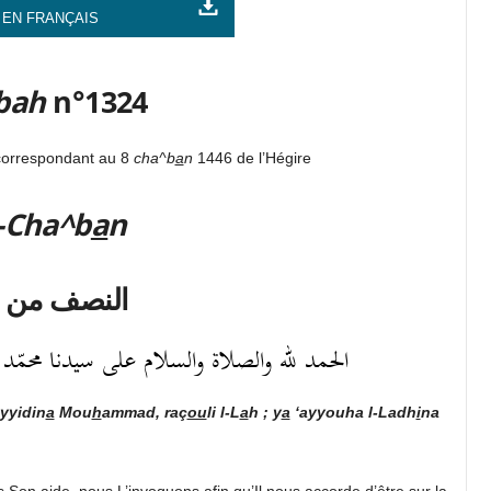
 EN FRANÇAIS
bah
n°1324
 correspondant au 8
cha^b
a
n
1446 de l’Hégire
-Cha^b
a
n
النصف من 
الحمد لله والصلاة والسلام على سيدنا محمّد رسول
yyidin
a
Mou
h
ammad, raç
ou
li l-L
a
h ; y
a
‘ayyouha l-Ladh
i
na
Son aide, nous L’invoquons afin qu’Il nous accorde d’être sur la