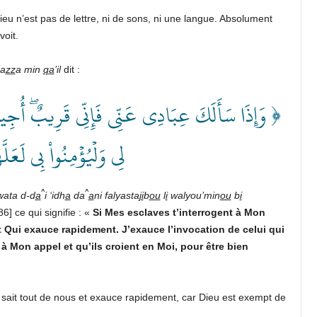
ieu n’est pas de lettre, ni de sons, ni une langue. Absolument
voit.
a
zz
a min
qa
’il
dit :
وَإِذَا سَأَلَكَ عِبَادِي عَنِّي فَإِنِّي قَرِيبٌۖ أُجِيبُ د
لِي وَلۡيُؤۡمِنُواْ بِي لَع ﴾
^
^
wata d-d
a
i ‘idh
a
da
a
ni falyasta
ji
b
ou
l
i
walyou’min
ou
b
i
6] ce qui signifie : «
Si Mes esclaves t’interrogent à Mon
et Qui exauce rapidement. J’exauce l’invocation de celui qui
 à Mon appel et qu’ils croient en Moi, pour être bien
u sait tout de nous et exauce rapidement, car Dieu est exempt de