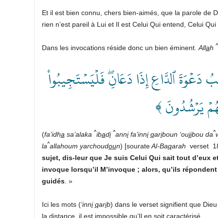
Et il est bien connu, chers bien-aimés, que la parole de D
rien n’est pareil à Lui et Il est Celui Qui entend, Celui Qui 
^
Dans les invocations réside donc un bien éminent.
All
a
h
﴿ َعۡوَةَ ٱلدَّاعِ إِذَا دَعَانِۖ فَلۡيَسۡتَجِيبُواْ
َلَّهُمۡ يَرۡشُدُونَ
^
^
^
(
fa’idh
a
sa’alaka
ib
a
d
i
ann
i
fa’inn
i
q
ar
i
boun ‘ou
ji
bou da
^
la
allahoum yarchoud
ou
n
) [sourate
Al-Ba
q
arah
verset 18
sujet, dis-leur que Je suis Celui Qui sait tout d’eux 
invoque lorsqu’il M’invoque ; alors, qu’ils répondent
guidés
. »
Ici les mots (
‘inn
i
q
ar
i
b
) dans le verset signifient que Die
la distance, il est impossible qu’Il en soit caractérisé.