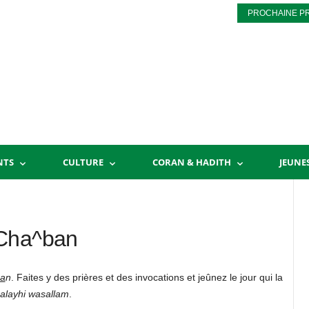
PROCHAINE P
NTS
CULTURE
CORAN & HADITH
JEUNE
-Cha^ban
a
n
. Faites y des prières et des invocations et jeûnez le jour qui la
alayhi wasallam
.