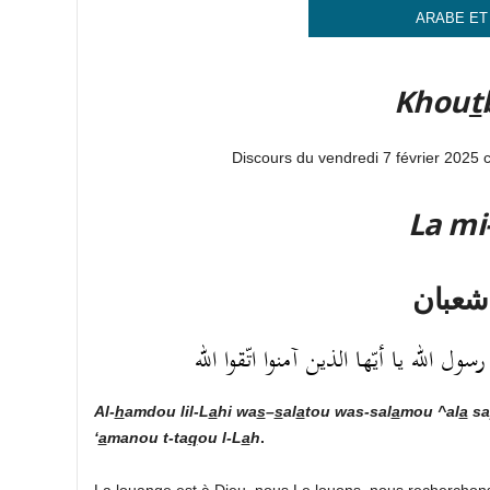
ARABE ET
Khou
t
Discours du vendredi 7 février 2025
La mi
شعبان
 الله يا أيّها الذين آمنوا اتّقوا الله
Al-
h
amdou lil-L
a
hi
wa
s
–
s
al
a
tou was-sal
a
mou ^al
a
sa
‘
a
manou t-ta
q
ou l-L
a
h
.
La louange est à Dieu, nous Le louons, nous recherchons 