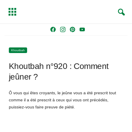
S
T
e
o
a
g
Skip
F
I
P
Y
r
g
to
a
n
i
o
c
l
content
c
s
n
u
h
e
Khoutbah
e
t
t
T
b
a
e
u
Khoutbah n°920 : Comment
o
g
r
b
o
r
e
e
jeûner ?
k
a
s
m
t
Ô vous qui êtes croyants, le jeûne vous a été prescrit tout
comme il a été prescrit à ceux qui vous ont précédés,
puissiez-vous faire preuve de piété.