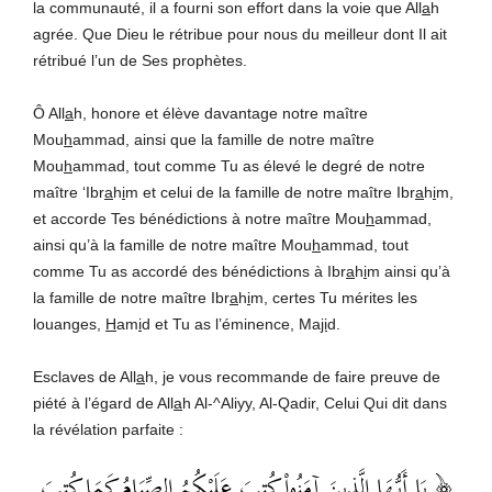
la communauté, il a fourni son effort dans la voie que All
a
h
agrée. Que Dieu le rétribue pour nous du meilleur dont Il ait
rétribué l’un de Ses prophètes.
Ô All
a
h, honore et élève davantage notre maître
Mou
h
ammad, ainsi que la famille de notre maître
Mou
h
ammad, tout comme Tu as élevé le degré de notre
maître ‘Ibr
a
h
i
m et celui de la famille de notre maître Ibr
a
h
i
m,
et accorde Tes bénédictions à notre maître Mou
h
ammad,
ainsi qu’à la famille de notre maître Mou
h
ammad, tout
comme Tu as accordé des bénédictions à Ibr
a
h
i
m ainsi qu’à
la famille de notre maître Ibr
a
h
i
m, certes Tu mérites les
louanges,
H
am
i
d et Tu as l’éminence, Ma
ji
d.
Esclaves de All
a
h, je vous recommande de faire preuve de
piété à l’égard de All
a
h Al-^Aliyy, Al-Qadir, Celui Qui dit dans
la révélation parfaite :
﴿ يَا أَيُّهَا الَّذِينَ آمَنُواْ كُتِبَ عَلَيْكُمُ الصِّيَامُ كَمَا كُتِبَ