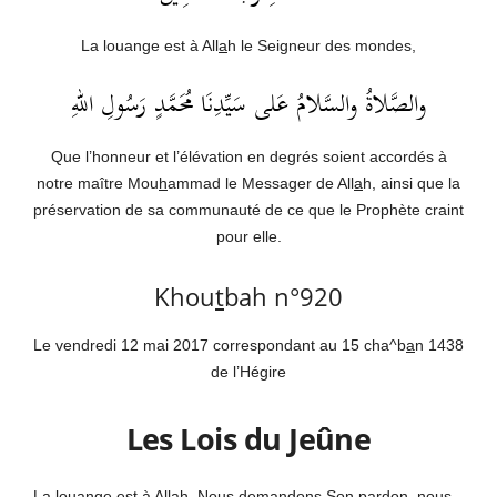
La louange est à All
a
h le Seigneur des mondes,
والصَّلاةُ والسَّلامُ عَلى سَيِّدِنَا مُحَمَّدٍ رَسُولِ اللهِ
Que l’honneur et l’élévation en degrés soient accordés à
notre maître Mou
h
ammad le Messager de All
a
h, ainsi que la
préservation de sa communauté de ce que le Prophète craint
pour elle.
Khou
t
bah n°920
Le vendredi 12 mai 2017 correspondant au 15 cha^b
a
n 1438
de l’Hégire
Les Lois du Jeûne
La louange est à All
a
h. Nous demandons Son pardon, nous