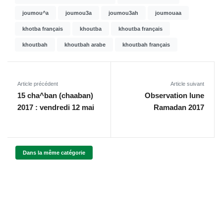
joumou^a
joumou3a
joumou3ah
joumouaa
khotba français
khoutba
khoutba français
khoutbah
khoutbah arabe
khoutbah français
Article précédent
Article suivant
15 cha^ban (chaaban)
Observation lune
2017 : vendredi 12 mai
Ramadan 2017
Dans la même catégorie