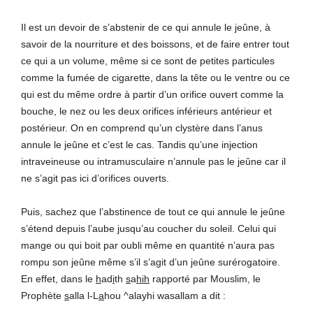
Il est un devoir de s’abstenir de ce qui annule le jeûne, à
savoir de la nourriture et des boissons, et de faire entrer tout
ce qui a un volume, même si ce sont de petites particules
comme la fumée de cigarette, dans la tête ou le ventre ou ce
qui est du même ordre à partir d’un orifice ouvert comme la
bouche, le nez ou les deux orifices inférieurs antérieur et
postérieur. On en comprend qu’un clystère dans l’anus
annule le jeûne et c’est le cas. Tandis qu’une injection
intraveineuse ou intramusculaire n’annule pas le jeûne car il
ne s’agit pas ici d’orifices ouverts.
Puis, sachez que l’abstinence de tout ce qui annule le jeûne
s’étend depuis l’aube jusqu’au coucher du soleil. Celui qui
mange ou qui boit par oubli même en quantité n’aura pas
rompu son jeûne même s’il s’agit d’un jeûne surérogatoire.
En effet, dans le
h
ad
i
th
s
a
hih
rapporté par Mouslim, le
Prophète
s
alla l-L
a
hou ^alayhi wasallam a dit :