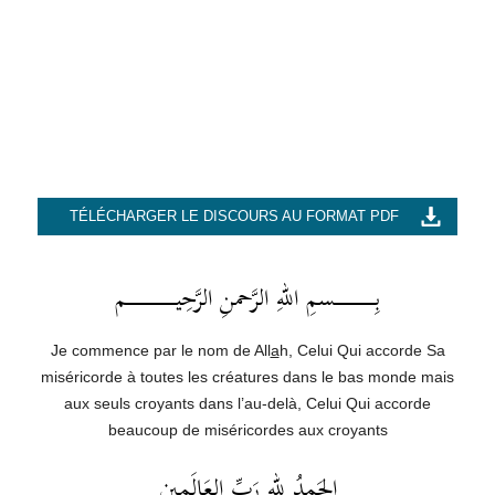
TÉLÉCHARGER LE DISCOURS AU FORMAT PDF
بِــــــــــــــــــسمِ اللهِ الرَّحمنِ الرَّحِيــــــــــــــــــــــم
Je commence par le nom de All
a
h, Celui Qui accorde Sa
miséricorde à toutes les créatures dans le bas monde mais
aux seuls croyants dans l’au-delà, Celui Qui accorde
beaucoup de miséricordes aux croyants
الحَمدُ للهِ رَبِّ العَالَمِين