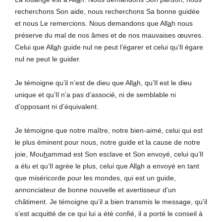
recherchons Son aide, nous recherchons Sa bonne guidée
et nous Le remercions. Nous demandons que All
a
h nous
préserve du mal de nos âmes et de nos mauvaises œuvres.
Celui que All
a
h guide nul ne peut l’égarer et celui qu’Il égare
nul ne peut le guider.
Je témoigne qu’il n’est de dieu que All
a
h, qu’Il est le dieu
unique et qu’Il n’a pas d’associé, ni de semblable ni
d’opposant ni d’équivalent.
Je témoigne que notre maître, notre bien-aimé, celui qui est
le plus éminent pour nous, notre guide et la cause de notre
joie, Mou
h
ammad est Son esclave et Son envoyé, celui qu’Il
a élu et qu’Il agrée le plus, celui que All
a
h a envoyé en tant
que miséricorde pour les mondes, qui est un guide,
annonciateur de bonne nouvelle et avertisseur d’un
châtiment. Je témoigne qu’il a bien transmis le message, qu’il
s’est acquitté de ce qui lui a été confié, il a porté le conseil à