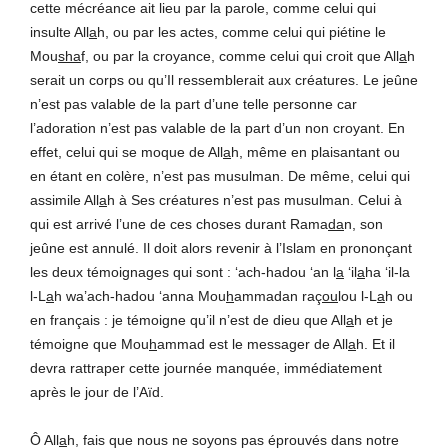
cette mécréance ait lieu par la parole, comme celui qui
insulte All
a
h, ou par les actes, comme celui qui piétine le
Mou
sha
f, ou par la croyance, comme celui qui croit que All
a
h
serait un corps ou qu’Il ressemblerait aux créatures. Le jeûne
n’est pas valable de la part d’une telle personne car
l’adoration n’est pas valable de la part d’un non croyant. En
effet, celui qui se moque de All
a
h, même en plaisantant ou
en étant en colère, n’est pas musulman. De même, celui qui
assimile All
a
h à Ses créatures n’est pas musulman. Celui à
qui est arrivé l’une de ces choses durant Rama
da
n, son
jeûne est annulé. Il doit alors revenir à l’Islam en prononçant
les deux témoignages qui sont : ‘ach-hadou ‘an l
a
‘il
a
ha ‘il-la
l-L
a
h wa’ach-hadou ‘anna Mou
h
ammadan raç
ou
lou l-L
a
h ou
en français : je témoigne qu’il n’est de dieu que All
a
h et je
témoigne que Mou
h
ammad est le messager de All
a
h. Et il
devra rattraper cette journée manquée, immédiatement
après le jour de l’Aïd.
Ô All
a
h, fais que nous ne soyons pas éprouvés dans notre