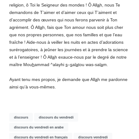
religion, ô Toi le Seigneur des mondes ! Ô All
a
h, nous Te
demandons de T’aimer et d’aimer ceux qui T’aiment et
d’accomplir des œuvres qui nous ferons parvenir à Ton
agrément. Ô All
a
h, fais que Ton amour nous soit plus cher
que nos propres personnes, que nos familles et que l’eau
fraîche ! Aide-nous à veiller les nuits en actes d’adorations
surérogatoires, à jeûner les journées et à prendre la science
et à l’enseigner ! Ô All
a
h exauce-nous par le degré de notre
maître Mou
h
ammad ^alayhi
s
–
s
al
a
tou was-sal
a
m.
Ayant tenu mes propos, je demande que All
a
h me pardonne
ainsi qu’à vous-mêmes.
discours
discours du vendredi
discours du vendredi en arabe
discours du vendredi en français
discours vendredi