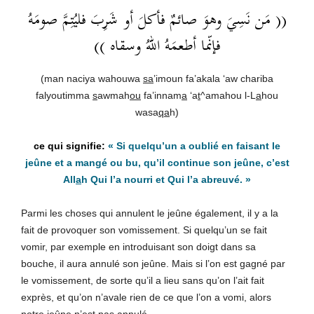
(( مَن نَسِيَ وهوَ صائمٌ فأكلَ أو شَرِبَ فليُتِمَّ صومَهُ
))
فإنّما أطعمَهُ اللهُ وسقاه
(man naciya wahouwa
sa
’imoun fa’akala ‘aw chariba
falyoutimma
s
awmah
ou
fa’innam
a
‘a
t
^amahou l-L
a
hou
wasa
qa
h)
«
Si quelqu’un a oublié en faisant le
jeûne et a mangé ou bu, qu’il continue son jeûne, c’est
All
a
h Qui l’a nourri et Qui l’a abreuvé.
»
Parmi les choses qui annulent le jeûne également, il y a la
fait de provoquer son vomissement. Si quelqu’un se fait
vomir, par exemple en introduisant son doigt dans sa
bouche, il aura annulé son jeûne. Mais si l’on est gagné par
le vomissement, de sorte qu’il a lieu sans qu’on l’ait fait
exprès, et qu’on n’avale rien de ce que l’on a vomi, alors
notre jeûne n’est pas annulé.