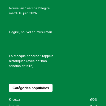
e
Nouvel an 1448 de l’Hégire :
t
mardi 16 juin 2026
s
d
e
B
Hégire, nouvel an musulman
i
e
n
f
La Mecque honorée : rappels
a
historiques (avec Ka^bah
i
schéma détaillé)
s
a
n
Catégories populaires
c
e
I
Khoutbah
(556)
s