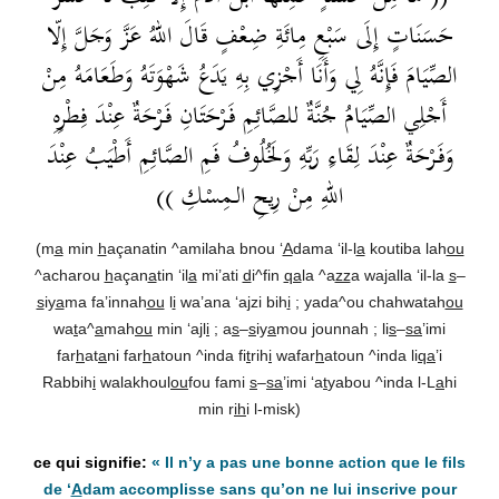
حَسَنَاتٍ إِلَى سَبْعِ مِائَةِ ضِعْفٍ قَالَ اللهُ عَزَّ وَجَلَّ إِلّا
الصِّيَامَ فَإِنَّهُ لِي وَأَنَا أَجْزِي بِهِ يَدَعُ شَهْوَتَهُ وَطَعَامَهُ مِنْ
أَجْلِي الصِّيَامُ جُنَّةٌ للصَّائِمِ فَرْحَتَانِ فَرْحَةٌ عِنْدَ فِطْرِهِ
وَفَرْحَةٌ عِنْدَ لِقَاءِ رَبِّهِ وَلَخُلُوفُ فَمِ الصَّائِمِ أَطْيَبُ عِنْدَ
اللهِ مِنْ رِيحِ الـمِسْكِ ))
(m
a
min
h
açanatin ^amilaha bnou ‘
A
dama ‘il-l
a
koutiba lah
ou
^acharou
h
açan
a
tin ‘il
a
mi’ati
d
i^fin
qa
la ^a
zz
a wa
j
alla ‘il-la
s
–
s
iy
a
ma fa’innah
ou
l
i
wa’ana ‘ajzi bih
i
; yada^ou chahwatah
ou
wa
t
a^
a
mah
ou
min ‘a
j
l
i
; a
s
–
s
iy
a
mou
j
ounnah ; li
s
–
sa
’imi
far
h
at
a
ni far
h
atoun ^inda fi
t
rih
i
wafar
h
atoun ^inda li
qa
’i
Rabbih
i
walakhoul
ou
fou fami
s
–
sa
’imi ‘a
t
yabou ^inda l-L
a
hi
min r
ih
i l-misk)
«
Il n’y a pas une bonne action que le fils
de ‘
A
dam accomplisse sans qu’on ne lui inscrive pour