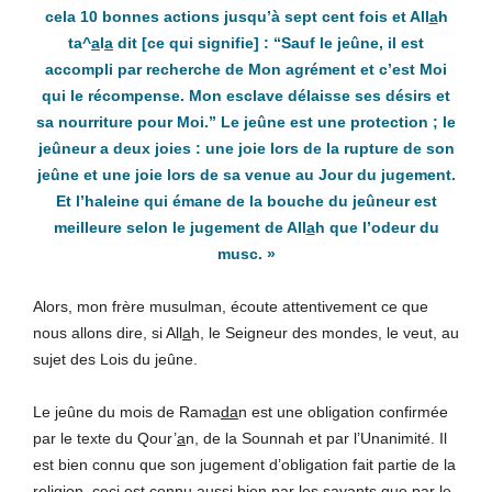
cela 10 bonnes actions jusqu’à sept cent fois et All
a
h
ta^
a
l
a
dit
[ce qui signifie]
: “Sauf le jeûne, il est
accompli par recherche de Mon agrément et c’est Moi
qui le récompense. Mon esclave délaisse ses désirs et
sa nourriture pour Moi.” Le jeûne est une protection ; le
jeûneur a deux joies : une joie lors de la rupture de son
jeûne et une joie lors de sa venue au Jour du jugement.
Et l’haleine qui émane de la bouche du jeûneur est
meilleure selon le jugement de All
a
h que l’odeur du
musc.
»
Alors, mon frère musulman, écoute attentivement ce que
nous allons dire, si All
a
h, le Seigneur des mondes, le veut, au
sujet des Lois du jeûne.
Le jeûne du mois de Rama
da
n est une obligation confirmée
par le texte du Qour’
a
n, de la Sounnah et par l’Unanimité. Il
est bien connu que son jugement d’obligation fait partie de la
religion, ceci est connu aussi bien par les savants que par le