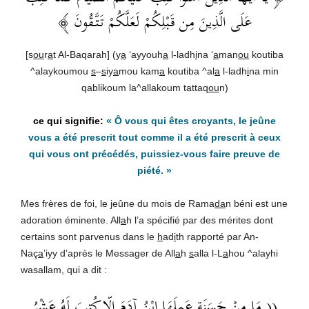
عَلَى الَّذِينَ مِن قَبْلِكُمْ لَعَلَّكُمْ تَتَّقُونَ ﴾
[s
ou
r
a
t Al-Baqarah] (y
a
‘ayyouh
a
l-ladh
i
na ‘
a
man
ou
koutiba
^alaykoumou
s
–
s
iy
a
mou kam
a
koutiba ^al
a
l-ladh
i
na min
qablikoum la^allakoum tattaq
ou
n)
« Ô vous qui êtes croyants, le jeûne
vous a été prescrit tout comme il a été prescrit à ceux
qui vous ont précédés, puissiez-vous faire preuve de
piété. »
Mes frères de foi, le jeûne du mois de Rama
da
n béni est une
adoration éminente. All
a
h l’a spécifié par des mérites dont
certains sont parvenus dans le
h
ad
i
th rapporté par An-
Naç
a
’iyy d’après le Messager de All
a
h
s
alla l-L
a
hou ^alayhi
wasallam, qui a dit :
(( مَا مِنْ حَسَنَةٍ عَمِلَهَا ابْنُ آدَمَ إِلّا كُتِبَ لَهُ عَشْرُ