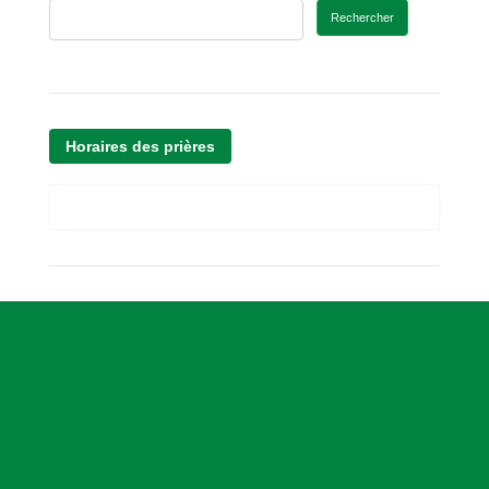
Rechercher
Horaires des prières
A
s
s
o
c
i