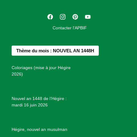
a
t
F
I
P
Y
i
a
n
i
o
o
Contacter l'APBIF
c
s
n
u
n
e
t
t
T
d
b
a
e
u
e
Thème du mois : NOUVEL AN 1448H
o
g
r
b
s
o
r
e
e
P
Coloriages (mise à jour Hégire
k
a
s
r
2026)
m
t
o
j
e
Nouvel an 1448 de l’Hégire :
t
mardi 16 juin 2026
s
d
e
B
Hégire, nouvel an musulman
i