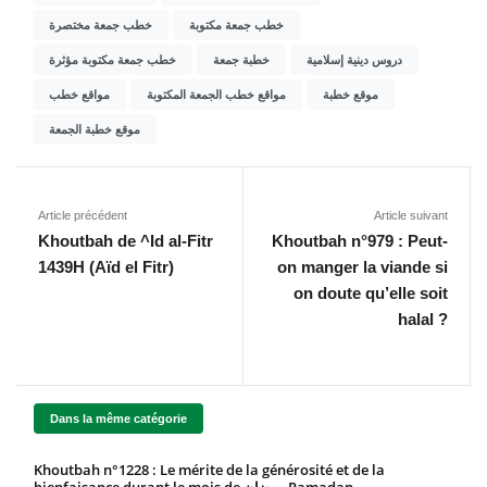
خطب جمعة مكتوبة
خطب جمعة مختصرة
دروس دينية إسلامية
خطبة جمعة
خطب جمعة مكتوبة مؤثرة
موقع خطبة
مواقع خطب الجمعة المكتوبة
مواقع خطب
موقع خطبة الجمعة
Article précédent
Article suivant
Khoutbah de ^Id al-Fitr
Khoutbah n°979 : Peut-
1439H (Aïd el Fitr)
on manger la viande si
on doute qu’elle soit
halal ?
Dans la même catégorie
Khoutbah n°1228 : Le mérite de la générosité et de la
bienfaisance durant le mois de رمضان Ramadan