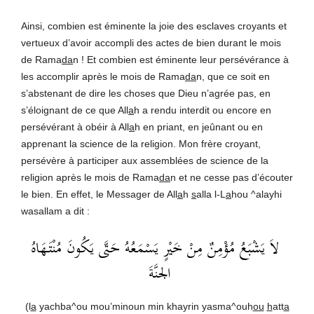
Ainsi, combien est éminente la joie des esclaves croyants et
vertueux d’avoir accompli des actes de bien durant le mois
de Rama
da
n ! Et combien est éminente leur persévérance à
les accomplir après le mois de Rama
da
n, que ce soit en
s’abstenant de dire les choses que Dieu n’agrée pas, en
s’éloignant de ce que All
a
h a rendu interdit ou encore en
persévérant à obéir à All
a
h en priant, en jeûnant ou en
apprenant la science de la religion. Mon frère croyant,
persévère à participer aux assemblées de science de la
religion après le mois de Rama
da
n et ne cesse pas d’écouter
le bien. En effet, le Messager de All
a
h
s
alla l-L
a
hou ^alayhi
wasallam a dit :
لاَ يَشْبَعُ مُؤْمِنٌ مِنْ خَيْرٍ يَسْمَعُهُ حَتَّى يَكُونَ مُنْتَهَاهُ
الجنَّةَ
(l
a
yachba^ou mou’minoun min khayrin yasma^ouh
ou
h
att
a