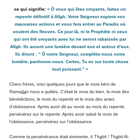
« Ô vous qui êtes croyants, faites un
repentir définitif à All
a
h, Votre Seigneur expiera vos
mauvaises actions et vous fera entrer au Paradis où
coulent des fleuves. Ce jour-là, ni le Prophète ni ceux
qui ont été croyants avec lui ne seront rabaissés par
All
a
h. Ils auront une lumière devant eux et autour d’eux.
Ils diront : “ Ô notre Seigneur, complète-nous notre
lumière, pardonne-nous. Certes, Tu es sur toute chose
tout puissant.” »
Chers frères, voici quelques jours que le mois béni de
Rama
da
n nous a quittés. C’était le mois du bien, le mois des
bénédictions, le mois du repentir et le mois des actes
d’obéissance. Après avoir dit au revoir au mois du repentir,
persévérez sur le repentir. Après avoir salué le mois de
l’obéissance, persévérez sur l’obéissance.
Comme ta persévérance était éminente, ô Th
a
bit ! Th
a
bit Al-