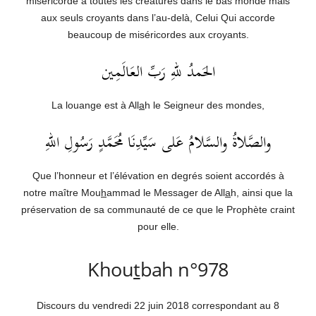
miséricorde à toutes les créatures dans le bas monde mais
aux seuls croyants dans l’au-delà, Celui Qui accorde
beaucoup de miséricordes aux croyants.
الحَمدُ للهِ رَبِّ العَالَمِين
La louange est à All
a
h le Seigneur des mondes,
والصَّلاةُ والسَّلامُ عَلى سَيِّدِنَا مُحَمَّدٍ رَسُولِ اللهِ
Que l’honneur et l’élévation en degrés soient accordés à
notre maître Mou
h
ammad le Messager de All
a
h, ainsi que la
préservation de sa communauté de ce que le Prophète craint
pour elle.
Khou
t
bah n°978
Discours du vendredi 22 juin 2018 correspondant au 8