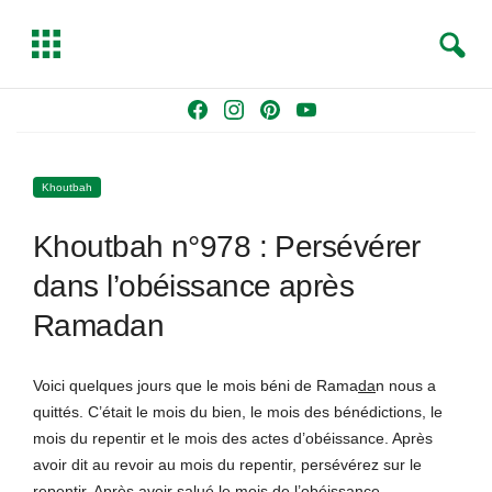
S
T
e
o
a
g
Skip
F
I
P
Y
r
g
to
a
n
i
o
c
l
content
c
s
n
u
h
e
Khoutbah
e
t
t
T
b
a
e
u
Khoutbah n°978 : Persévérer
o
g
r
b
o
r
e
e
dans l’obéissance après
k
a
s
Ramadan
m
t
Voici quelques jours que le mois béni de Rama
da
n nous a
quittés. C’était le mois du bien, le mois des bénédictions, le
mois du repentir et le mois des actes d’obéissance. Après
avoir dit au revoir au mois du repentir, persévérez sur le
repentir. Après avoir salué le mois de l’obéissance,