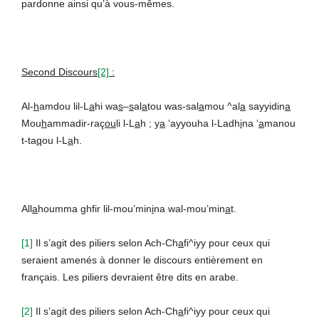
pardonne ainsi qu’à vous-mêmes.
Second Discours
[2]
:
Al-
h
amdou lil-L
a
hi wa
s
–
s
al
a
tou was-sal
a
mou ^al
a
sayyidin
a
Mou
h
ammadir-raç
ou
li l-L
a
h ; y
a
‘ayyouha l-Ladh
i
na ‘
a
manou
t-ta
q
ou l-L
a
h.
All
a
houmma ghfir lil-mou’min
i
na wal-mou’min
a
t.
[1]
Il s’agit des piliers selon Ach-Ch
a
fi^iyy pour ceux qui
seraient amenés à donner le discours entièrement en
français. Les piliers devraient être dits en arabe.
[2]
Il s’agit des piliers selon Ach-Ch
a
fi^iyy pour ceux qui