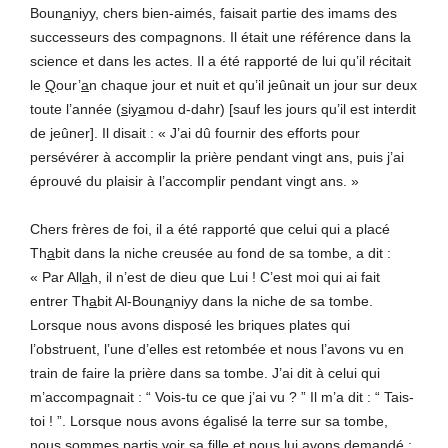
Boun
a
niyy, chers bien-aimés, faisait partie des imams des
successeurs des compagnons. Il était une référence dans la
science et dans les actes. Il a été rapporté de lui qu’il récitait
le
Q
our’
a
n chaque jour et nuit et qu’il jeûnait un jour sur deux
toute l’année (
s
iy
a
mou d-dahr) [sauf les jours qu’il est interdit
de jeûner]. Il disait : « J’ai dû fournir des efforts pour
persévérer à accomplir la prière pendant vingt ans, puis j’ai
éprouvé du plaisir à l’accomplir pendant vingt ans. »
Chers frères de foi, il a été rapporté que celui qui a placé
Th
a
bit dans la niche creusée au fond de sa tombe, a dit :
« Par All
a
h, il n’est de dieu que Lui ! C’est moi qui ai fait
entrer Th
a
bit Al-Boun
a
niyy dans la niche de sa tombe.
Lorsque nous avons disposé les briques plates qui
l’obstruent, l’une d’elles est retombée et nous l’avons vu en
train de faire la prière dans sa tombe. J’ai dit à celui qui
m’accompagnait : “ Vois-tu ce que j’ai vu ? ” Il m’a dit : “ Tais-
toi ! ”. Lorsque nous avons égalisé la terre sur sa tombe,
nous sommes partis voir sa fille et nous lui avons demandé :