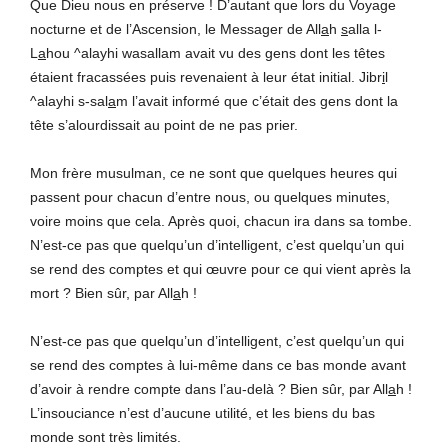
Que Dieu nous en préserve ! D’autant que lors du Voyage
nocturne et de l’Ascension, le Messager de All
a
h
s
alla l-
L
a
hou ^alayhi wasallam avait vu des gens dont les têtes
étaient fracassées puis revenaient à leur état initial. Jibr
i
l
^alayhi s-sal
a
m l’avait informé que c’était des gens dont la
tête s’alourdissait au point de ne pas prier.
Mon frère musulman, ce ne sont que quelques heures qui
passent pour chacun d’entre nous, ou quelques minutes,
voire moins que cela. Après quoi, chacun ira dans sa tombe.
N’est-ce pas que quelqu’un d’intelligent, c’est quelqu’un qui
se rend des comptes et qui œuvre pour ce qui vient après la
mort ? Bien sûr, par All
a
h !
N’est-ce pas que quelqu’un d’intelligent, c’est quelqu’un qui
se rend des comptes à lui-même dans ce bas monde avant
d’avoir à rendre compte dans l’au-delà ? Bien sûr, par All
a
h !
L’insouciance n’est d’aucune utilité, et les biens du bas
monde sont très limités.