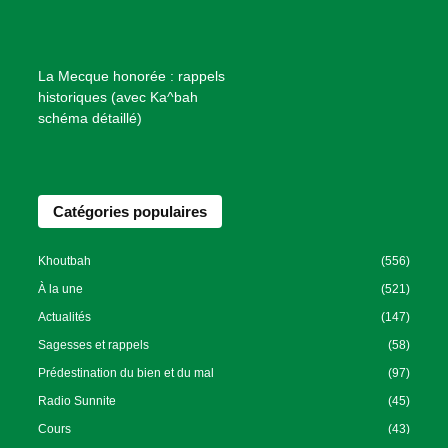
e
n
f
La Mecque honorée : rappels
a
historiques (avec Ka^bah
i
schéma détaillé)
s
a
n
Catégories populaires
c
e
I
Khoutbah
(556)
s
À la une
(521)
l
Actualités
(147)
a
Sagesses et rappels
(58)
m
Prédestination du bien et du mal
(97)
i
Radio Sunnite
(45)
q
u
Cours
(43)