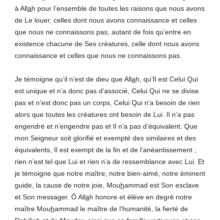
à All
a
h pour l’ensemble de toutes les raisons que nous avons
de Le louer, celles dont nous avons connaissance et celles
que nous ne connaissons pas, autant de fois qu’entre en
existence chacune de Ses créatures, celle dont nous avons
connaissance et celles que nous ne connaissons pas.
Je témoigne qu’il n’est de dieu que All
a
h, qu’Il est Celui Qui
est unique et n’a donc pas d’associé, Celui Qui ne se divise
pas et n’est donc pas un corps, Celui Qui n’a besoin de rien
alors que toutes les créatures ont besoin de Lui. Il n’a pas
engendré et n’engendre pas et Il n’a pas d’équivalent. Que
mon Seigneur soit glorifié et exempté des similaires et des
équivalents, Il est exempt de la fin et de l’anéantissement ;
rien n’est tel que Lui et rien n’a de ressemblance avec Lui. Et
je témoigne que notre maître, notre bien-aimé, notre éminent
guide, la cause de notre joie, Mou
h
ammad est Son esclave
et Son messager. Ô All
a
h honore et élève en degré notre
maître Mou
h
ammad le maître de l’humanité, la fierté de