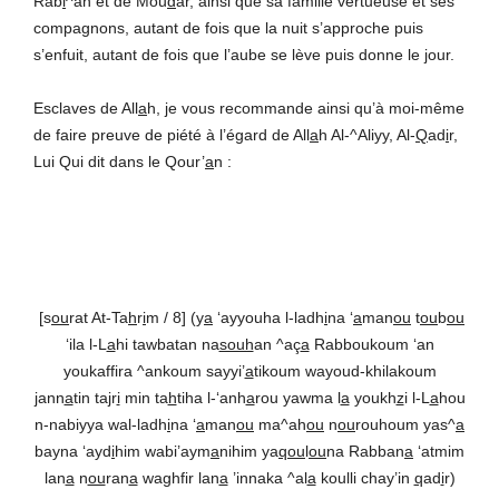
Rab
i
^ah et de Mou
d
ar, ainsi que sa famille vertueuse et ses
compagnons, autant de fois que la nuit s’approche puis
s’enfuit, autant de fois que l’aube se lève puis donne le jour.
Esclaves de All
a
h, je vous recommande ainsi qu’à moi-même
de faire preuve de piété à l’égard de All
a
h Al-^Aliyy, Al-
Q
ad
i
r,
Lui Qui dit dans le Qour’
a
n :
[s
ou
rat At-Ta
h
r
i
m / 8] (y
a
‘ayyouha l-ladh
i
na ‘
a
man
ou
t
ou
b
ou
‘ila l-L
a
hi tawbatan na
souh
an ^aç
a
Rabboukoum ‘an
youkaffira ^ankoum sayyi’
a
tikoum wayoud-khilakoum
j
ann
a
tin ta
j
r
i
min ta
h
tiha l-‘anh
a
rou yawma l
a
youkh
z
i l-L
a
hou
n-nabiyya wal-ladh
i
na ‘
a
man
ou
ma^ah
ou
n
ou
rouhoum yas^
a
bayna ‘ayd
i
him wabi’aym
a
nihim ya
qou
l
ou
na Rabban
a
‘atmim
lan
a
n
ou
ran
a
waghfir lan
a
’innaka ^al
a
koulli chay’in
q
ad
i
r)