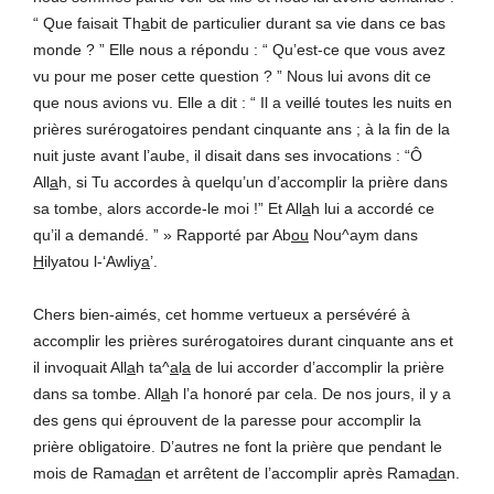
“ Que faisait Th
a
bit de particulier durant sa vie dans ce bas
monde ? ” Elle nous a répondu : “ Qu’est-ce que vous avez
vu pour me poser cette question ? ” Nous lui avons dit ce
que nous avions vu. Elle a dit : “ Il a veillé toutes les nuits en
prières surérogatoires pendant cinquante ans ; à la fin de la
nuit juste avant l’aube, il disait dans ses invocations : “Ô
All
a
h, si Tu accordes à quelqu’un d’accomplir la prière dans
sa tombe, alors accorde-le moi !” Et All
a
h lui a accordé ce
qu’il a demandé. ” » Rapporté par Ab
ou
Nou^aym dans
H
ilyatou l-‘Awliy
a
’.
Chers bien-aimés, cet homme vertueux a persévéré à
accomplir les prières surérogatoires durant cinquante ans et
il invoquait All
a
h ta^
a
l
a
de lui accorder d’accomplir la prière
dans sa tombe. All
a
h l’a honoré par cela. De nos jours, il y a
des gens qui éprouvent de la paresse pour accomplir la
prière obligatoire. D’autres ne font la prière que pendant le
mois de Rama
da
n et arrêtent de l’accomplir après Rama
da
n.