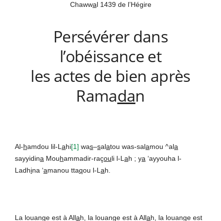
Chaww
a
l 1439 de l’Hégire
Persévérer dans
l’obéissance et
les actes de bien après
Rama
da
n
Al-
h
amdou lil-L
a
hi
[1]
wa
s
–
s
al
a
tou was-sal
a
mou ^al
a
sayyidin
a
Mou
h
ammadir-raç
ou
li l-L
a
h ; y
a
‘ayyouha l-
Ladh
i
na ‘
a
manou tta
q
ou l-L
a
h.
La louange est à All
a
h, la louange est à All
a
h, la louange est