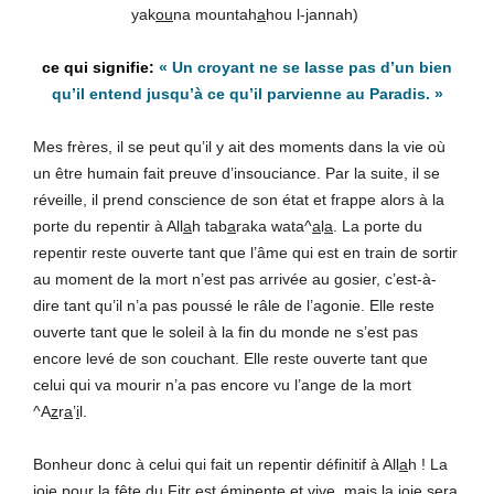
yak
ou
na mountah
a
hou l-
j
annah)
« Un croyant ne se lasse pas d’un bien
qu’il entend jusqu’à ce qu’il parvienne au Paradis. »
Mes frères, il se peut qu’il y ait des moments dans la vie où
un être humain fait preuve d’insouciance. Par la suite, il se
réveille, il prend conscience de son état et frappe alors à la
porte du repentir à All
a
h tab
a
raka wata^
a
l
a
. La porte du
repentir reste ouverte tant que l’âme qui est en train de sortir
au moment de la mort n’est pas arrivée au gosier, c’est-à-
dire tant qu’il n’a pas poussé le râle de l’agonie. Elle reste
ouverte tant que le soleil à la fin du monde ne s’est pas
encore levé de son couchant. Elle reste ouverte tant que
celui qui va mourir n’a pas encore vu l’ange de la mort
^A
z
r
a
’
i
l.
Bonheur donc à celui qui fait un repentir définitif à All
a
h ! La
joie pour la fête du Fi
t
r est éminente et vive, mais la joie sera