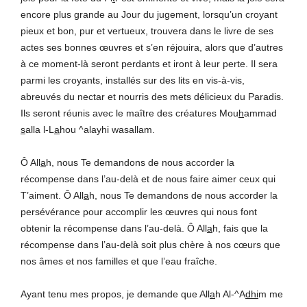
encore plus grande au Jour du jugement, lorsqu’un croyant
pieux et bon, pur et vertueux, trouvera dans le livre de ses
actes ses bonnes œuvres et s’en réjouira, alors que d’autres
à ce moment-là seront perdants et iront à leur perte. Il sera
parmi les croyants, installés sur des lits en vis-à-vis,
abreuvés du nectar et nourris des mets délicieux du Paradis.
Ils seront réunis avec le maître des créatures Mou
h
ammad
s
alla l-L
a
hou ^alayhi wasallam.
Ô All
a
h, nous Te demandons de nous accorder la
récompense dans l’au-delà et de nous faire aimer ceux qui
T’aiment. Ô All
a
h, nous Te demandons de nous accorder la
persévérance pour accomplir les œuvres qui nous font
obtenir la récompense dans l’au-delà. Ô All
a
h, fais que la
récompense dans l’au-delà soit plus chère à nos cœurs que
nos âmes et nos familles et que l’eau fraîche.
Ayant tenu mes propos, je demande que All
a
h Al-^A
dhi
m me