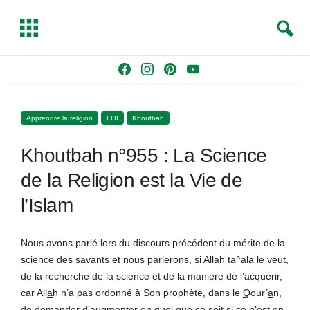
S
T
e
o
a
g
Skip
F
I
P
Y
r
g
to
a
n
i
o
c
l
content
c
s
n
u
h
e
Apprendre la religion
FOI
Khoutbah
e
t
t
T
b
a
e
u
Khoutbah n°955 : La Science
o
g
r
b
o
r
e
e
de la Religion est la Vie de
k
a
s
l’Islam
m
t
Nous avons parlé lors du discours précédent du mérite de la
science des savants et nous parlerons, si All
a
h ta^
a
l
a
le veut,
de la recherche de la science et de la manière de l’acquérir,
car All
a
h n’a pas ordonné à Son prophète, dans le
Q
our’
a
n,
de demander d’augmenter en quoi que ce soit si ce n’est en