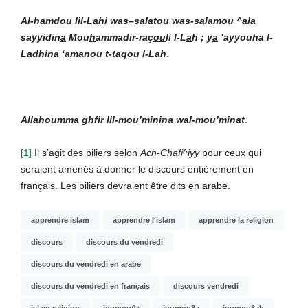
Al-
h
amdou lil-L
a
hi wa
s
–
s
al
a
tou was-sal
a
mou ^al
a
sayyidin
a
Mou
h
ammadir-raç
ou
li l-L
a
h ; y
a
‘ayyouha l-
Ladh
i
na ‘
a
manou t-ta
q
ou l-L
a
h
.
All
a
houmma ghfir lil-mou’min
i
na wal-mou’min
a
t
.
[1]
Il s’agit des piliers selon
Ach-Ch
a
fi^iyy
pour ceux qui
seraient amenés à donner le discours entièrement en
français. Les piliers devraient être dits en arabe.
apprendre islam
apprendre l'islam
apprendre la religion
discours
discours du vendredi
discours du vendredi en arabe
discours du vendredi en français
discours vendredi
islam religion
joumou^a
joumou3a
joumou3ah