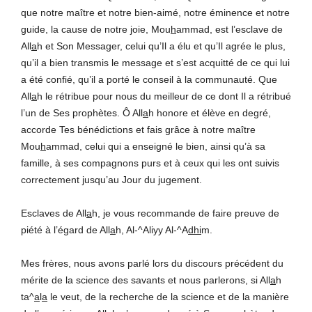
que notre maître et notre bien-aimé, notre éminence et notre
guide, la cause de notre joie, Mou
h
ammad, est l’esclave de
All
a
h et Son Messager, celui qu’Il a élu et qu’Il agrée le plus,
qu’il a bien transmis le message et s’est acquitté de ce qui lui
a été confié, qu’il a porté le conseil à la communauté. Que
All
a
h le rétribue pour nous du meilleur de ce dont Il a rétribué
l’un de Ses prophètes. Ô All
a
h honore et élève en degré,
accorde Tes bénédictions et fais grâce à notre maître
Mou
h
ammad, celui qui a enseigné le bien, ainsi qu’à sa
famille, à ses compagnons purs et à ceux qui les ont suivis
correctement jusqu’au Jour du jugement.
Esclaves de All
a
h, je vous recommande de faire preuve de
piété à l’égard de All
a
h, Al-^Aliyy Al-^A
dhi
m.
Mes frères, nous avons parlé lors du discours précédent du
mérite de la science des savants et nous parlerons, si All
a
h
ta^
a
l
a
le veut, de la recherche de la science et de la manière