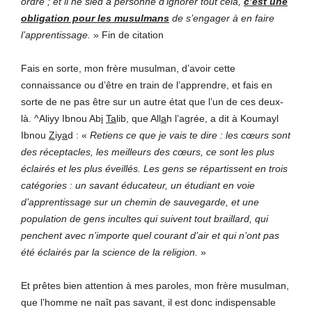
ordre ; et il ne sied à personne d’ignorer tout cela,
c’est une
obligation pour les musulmans
de s’engager à en faire
l’apprentissage.
» Fin de citation
Fais en sorte, mon frère musulman, d’avoir cette
connaissance ou d’être en train de l’apprendre, et fais en
sorte de ne pas être sur un autre état que l’un de ces deux-
là. ^Aliyy Ibnou Ab
i
Ta
lib, que All
a
h l’agrée, a dit à Koumayl
Ibnou
Z
iy
a
d : «
Retiens ce que je vais te dire : les cœurs sont
des réceptacles, les meilleurs des cœurs, ce sont les plus
éclairés et les plus éveillés. Les gens se répartissent en trois
catégories : un savant éducateur, un étudiant en voie
d’apprentissage sur un chemin de sauvegarde, et une
population de gens incultes qui suivent tout braillard, qui
penchent avec n’importe quel courant d’air et qui n’ont pas
été éclairés par la science de la religion.
»
Et prêtes bien attention à mes paroles, mon frère musulman,
que l’homme ne naît pas savant, il est donc indispensable