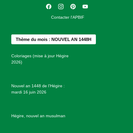
t
F
I
P
Y
i
a
n
i
o
o
Contacter l'APBIF
c
s
n
u
n
e
t
t
T
d
b
a
e
u
e
Thème du mois : NOUVEL AN 1448H
o
g
r
b
s
o
r
e
e
P
Coloriages (mise à jour Hégire
k
a
s
r
2026)
m
t
o
j
e
Nouvel an 1448 de l’Hégire :
t
mardi 16 juin 2026
s
d
e
B
Hégire, nouvel an musulman
i
e