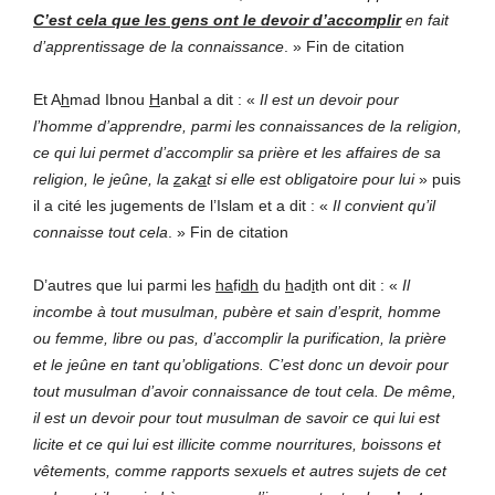
C’est cela que les gens ont le devoir d’accomplir
en fait
d’apprentissage de la connaissance
. » Fin de citation
Et A
h
mad Ibnou
H
anbal a dit : «
Il est un devoir pour
l’homme d’apprendre, parmi les connaissances de la religion,
ce qui lui permet d’accomplir sa prière et les affaires de sa
religion, le jeûne, la
z
ak
a
t si elle est obligatoire pour lui
» puis
il a cité les jugements de l’Islam et a dit : «
Il convient qu’il
connaisse tout cela
. » Fin de citation
D’autres que lui parmi les
ha
fi
dh
du
h
ad
i
th ont dit : «
Il
incombe à tout musulman, pubère et sain d’esprit, homme
ou femme, libre ou pas, d’accomplir la purification, la prière
et le jeûne en tant qu’obligations. C’est donc un devoir pour
tout musulman d’avoir connaissance de tout cela. De même,
il est un devoir pour tout musulman de savoir ce qui lui est
licite et ce qui lui est illicite comme nourritures, boissons et
vêtements, comme rapports sexuels et autres sujets de cet