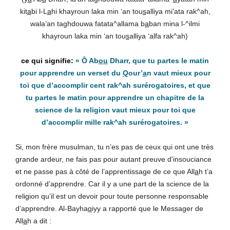
kit
a
bi l-L
a
hi khayroun laka min ‘an tou
s
alliya mi’ata rak^ah,
wala’an taghdouwa fatata^allama b
a
ban mina l-^ilmi
khayroun laka min ‘an tou
s
alliya ‘alfa rak^ah)
« Ô Ab
ou
Dharr, que tu partes le matin
pour apprendre un verset du
Q
our’
a
n vaut mieux pour
toi que d’accomplir cent rak^ah surérogatoires, et que
tu partes le matin pour apprendre un chapitre de la
science de la religion vaut mieux pour toi que
d’accomplir mille rak^ah surérogatoires. »
Si, mon frère musulman, tu n’es pas de ceux qui ont une très
grande ardeur, ne fais pas pour autant preuve d’insouciance
et ne passe pas à côté de l’apprentissage de ce que All
a
h t’a
ordonné d’apprendre. Car il y a une part de la science de la
religion qu’il est un devoir pour toute personne responsable
d’apprendre. Al-Bayha
q
iyy a rapporté que le Messager de
All
a
h a dit :