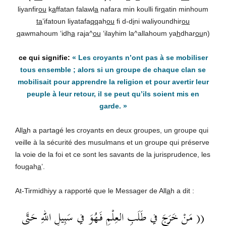
liyanfir
ou
k
a
ffatan falawl
a
nafara min koulli fir
q
atin minhoum
ta
’ifatoun liyatafa
qq
ah
ou
fi d-d
i
ni waliyoundhir
ou
q
awmahoum ‘idh
a
ra
j
a^
ou
‘ilayhim la^allahoum ya
h
dhar
ou
n)
« Les croyants n’ont pas à se mobiliser
tous ensemble ; alors si un groupe de chaque clan se
mobilisait pour apprendre la religion et pour avertir leur
peuple à leur retour, il se peut qu’ils soient mis en
garde. »
All
a
h a partagé les croyants en deux groupes, un groupe qui
veille à la sécurité des musulmans et un groupe qui préserve
la voie de la foi et ce sont les savants de la jurisprudence, les
fou
q
ah
a
’.
At-Tirmidhiyy a rapporté que le Messager de All
a
h a dit :
(( مَنْ خَرَجَ في طَلَبِ العِلْمِ فَهُوَ في سَبِيلِ اللهِ حَتَّى