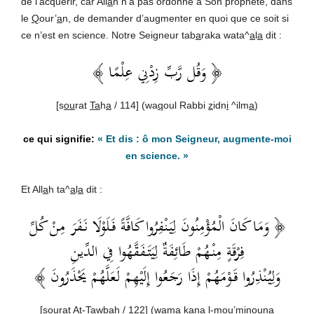
de l’acquérir, car All
a
h n’a pas ordonné à Son prophète, dans
le
Q
our’
a
n, de demander d’augmenter en quoi que ce soit si
ce n’est en science. Notre Seigneur tab
a
raka wata^
a
l
a
dit :
﴿ وَقُل رَّبِّ زِدْنِي عِلْمًا ﴾
[s
ou
rat
Ta
h
a
/ 114] (wa
q
oul Rabbi
z
idn
i
^ilm
a
)
« Et dis : ô mon Seigneur, augmente-moi
en science. »
Et All
a
h ta^
a
l
a
dit :
﴿ وَمَا كَانَ الْمُؤْمِنُونَ لِيَنْفِرُوا كَافَّةً فَلَوْلَا نَفَرَ مِنْ كُلِّ
فِرْقَةٍ مِنْهُمْ طَائِفَةٌ لِيَتَفَقَّهُوا فِي الدِّينِ
وَلِيُنْذِرُوا قَوْمَهُمْ إِذَا رَجَعُوا إِلَيْهِمْ لَعَلَّهُمْ يَحْذَرُونَ ﴾
[s
ou
rat At-Tawbah / 122] (wam
a
k
a
na l-mou’min
ou
na