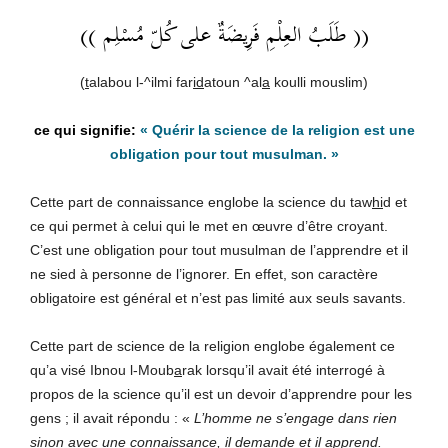
(( طَلَبُ العِلْمِ فَرِيضَةٌ على كُلّ مُسْلِم ))
(
t
alabou l-^ilmi far
id
atoun ^al
a
koulli mouslim)
« Quérir la science de la religion est une
obligation pour tout musulman. »
Cette part de connaissance englobe la science du taw
hi
d et
ce qui permet à celui qui le met en œuvre d’être croyant.
C’est une obligation pour tout musulman de l’apprendre et il
ne sied à personne de l’ignorer. En effet, son caractère
obligatoire est général et n’est pas limité aux seuls savants.
Cette part de science de la religion englobe également ce
qu’a visé Ibnou l-Moub
a
rak lorsqu’il avait été interrogé à
propos de la science qu’il est un devoir d’apprendre pour les
gens ; il avait répondu : «
L’homme ne s’engage dans rien
sinon avec une connaissance, il demande et il apprend.