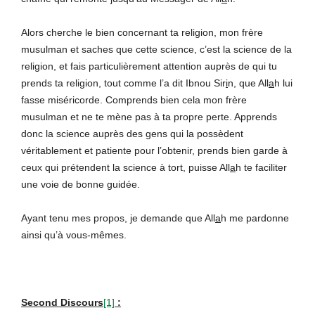
Alors cherche le bien concernant ta religion, mon frère
musulman et saches que cette science, c’est la science de la
religion, et fais particulièrement attention auprès de qui tu
prends ta religion, tout comme l’a dit Ibnou Sir
i
n, que All
a
h lui
fasse miséricorde. Comprends bien cela mon frère
musulman et ne te mène pas à ta propre perte. Apprends
donc la science auprès des gens qui la possèdent
véritablement et patiente pour l’obtenir, prends bien garde à
ceux qui prétendent la science à tort, puisse All
a
h te faciliter
une voie de bonne guidée.
Ayant tenu mes propos, je demande que All
a
h me pardonne
ainsi qu’à vous-mêmes.
Second Discours
[1]
: