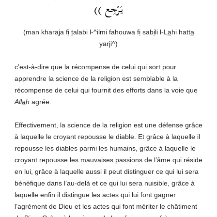
يَرْجِع ))
(man khara
j
a f
i
t
alabi l-^ilmi fahouwa f
i
sab
i
li l-L
a
hi hatt
a
yar
j
i^)
c’est-à-dire que la récompense de celui qui sort pour
apprendre la science de la religion est semblable à la
récompense de celui qui fournit des efforts dans la voie que
All
a
h
agrée.
Effectivement, la science de la religion est une défense grâce
à laquelle le croyant repousse le diable. Et grâce à laquelle il
repousse les diables parmi les humains, grâce à laquelle le
croyant repousse les mauvaises passions de l’âme qui réside
en lui, grâce à laquelle aussi il peut distinguer ce qui lui sera
bénéfique dans l’au-delà et ce qui lui sera nuisible, grâce à
laquelle enfin il distingue les actes qui lui font gagner
l’agrément de Dieu et les actes qui font mériter le châtiment