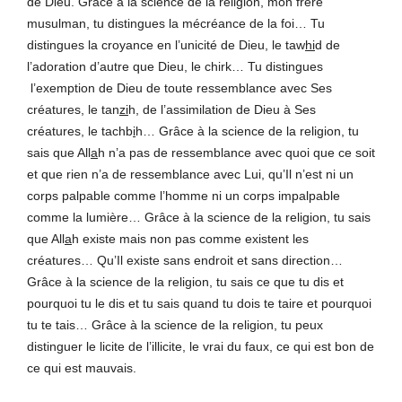
de Dieu. Grâce à la science de la religion, mon frère
musulman, tu distingues la mécréance de la foi… Tu
distingues la croyance en l’unicité de Dieu, le taw
hi
d de
l’adoration d’autre que Dieu, le chirk… Tu distingues
l’exemption de Dieu de toute ressemblance avec Ses
créatures, le tan
zi
h, de l’assimilation de Dieu à Ses
créatures, le tachb
i
h… Grâce à la science de la religion, tu
sais que All
a
h n’a pas de ressemblance avec quoi que ce soit
et que rien n’a de ressemblance avec Lui, qu’Il n’est ni un
corps palpable comme l’homme ni un corps impalpable
comme la lumière… Grâce à la science de la religion, tu sais
que All
a
h existe mais non pas comme existent les
créatures… Qu’Il existe sans endroit et sans direction…
Grâce à la science de la religion, tu sais ce que tu dis et
pourquoi tu le dis et tu sais quand tu dois te taire et pourquoi
tu te tais… Grâce à la science de la religion, tu peux
distinguer le licite de l’illicite, le vrai du faux, ce qui est bon de
ce qui est mauvais.