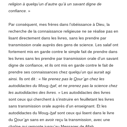
religion à quelqu’un d’autre qu’à un savant digne de
confiance.
»
Par conséquent, mes frères dans l’obéissance à Dieu, la
recherche de la connaissance religieuse ne se réalise pas en
lisant directement dans les livres, sans les prendre par
transmission orale auprès des gens de science. Les salaf ont
fortement mis en garde contre le simple fait de prendre dans
les livres sans les prendre par transmission orale d’un savant
digne de confiance, et ils ont mis en garde contre le fait de
prendre ses connaissances chez quelqu’un qui aurait agi
ainsi. Ils ont dit : «
Ne prenez pas le
Q
our’
a
n chez les
autodidactes du Mou
s
–
h
af
,
et ne prenez pas la science chez
les autodidactes des livres.
» Les autodidactes des livres
sont ceux qui cherchent à s’instruire en feuilletant les livres
sans transmission orale auprès d’un enseignant. Et les
autodidactes du Mou
s
–
h
af sont ceux qui lisent dans le livre
du
Q
our’
a
n sans en avoir reçu la transmission, avec une
chaîne qui remonte jusqu’au Messager de All
a
h.