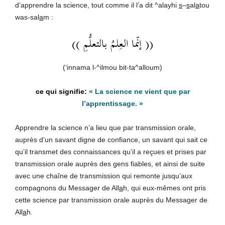
d’apprendre la science, tout comme il l’a dit ^alayhi
s
–
s
al
a
tou
was-sal
a
m :
(( إنّما العِلمُ بالتعلُّمِ ))
(‘innama l-^ilmou bit-ta^alloum)
« La science ne vient que par
l’apprentissage. »
Apprendre la science n’a lieu que par transmission orale,
auprès d’un savant digne de confiance, un savant qui sait ce
qu’il transmet des connaissances qu’il a reçues et prises par
transmission orale auprès des gens fiables, et ainsi de suite
avec une chaîne de transmission qui remonte jusqu’aux
compagnons du Messager de All
a
h, qui eux-mêmes ont pris
cette science par transmission orale auprès du Messager de
All
a
h.