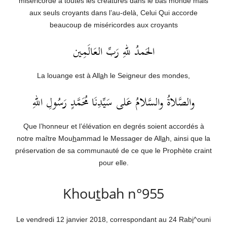
miséricorde à toutes les créatures dans le bas monde mais
aux seuls croyants dans l’au-delà, Celui Qui accorde
beaucoup de miséricordes aux croyants
الحَمدُ للهِ رَبِّ العَالَمِين
La louange est à All
a
h le Seigneur des mondes,
والصَّلاةُ والسَّلامُ عَلى سَيِّدِنَا مُحَمَّدٍ رَسُولِ اللهِ
Que l’honneur et l’élévation en degrés soient accordés à
notre maître Mou
h
ammad le Messager de All
a
h, ainsi que la
préservation de sa communauté de ce que le Prophète craint
pour elle.
Khou
t
bah n°955
Le vendredi 12 janvier 2018, correspondant au 24 Rab
i
^ouni