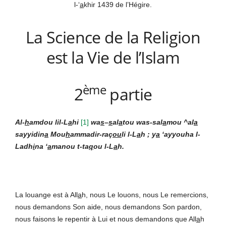
l-‘
a
khir 1439 de l’Hégire.
La Science de la Religion
est la Vie de l’Islam
ème
2
partie
Al-
h
amdou lil-L
a
hi
[1]
wa
s
–
s
al
a
tou was-sal
a
mou ^al
a
sayyidin
a
Mou
h
ammadir-raç
ou
li l-L
a
h ; y
a
‘ayyouha l-
Ladh
i
na ‘
a
manou t-ta
q
ou l-L
a
h.
La louange est à All
a
h, nous Le louons, nous Le remercions,
nous demandons Son aide, nous demandons Son pardon,
nous faisons le repentir à Lui et nous demandons que All
a
h