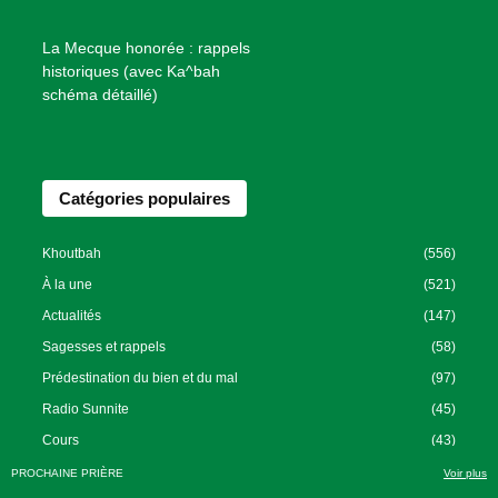
n
f
La Mecque honorée : rappels
a
historiques (avec Ka^bah
i
schéma détaillé)
s
a
n
Catégories populaires
c
e
I
Khoutbah
(556)
s
À la une
(521)
l
Actualités
(147)
a
Sagesses et rappels
(58)
m
Prédestination du bien et du mal
(97)
i
Radio Sunnite
(45)
q
u
Cours
(43)
e
PROCHAINE PRIÈRE
Voir plus
e