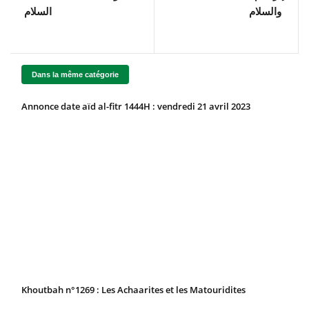
والسلام
السلام
Dans la même catégorie
Annonce date aïd al-fitr 1444H : vendredi 21 avril 2023
Khoutbah n°1269 : Les Achaarites et les Matouridites