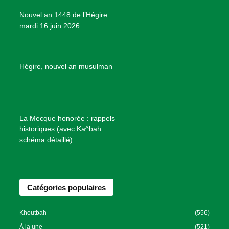
e
Nouvel an 1448 de l’Hégire :
t
mardi 16 juin 2026
s
d
e
B
Hégire, nouvel an musulman
i
e
n
f
La Mecque honorée : rappels
a
historiques (avec Ka^bah
i
schéma détaillé)
s
a
n
Catégories populaires
c
e
I
Khoutbah
(556)
s
À la une
(521)