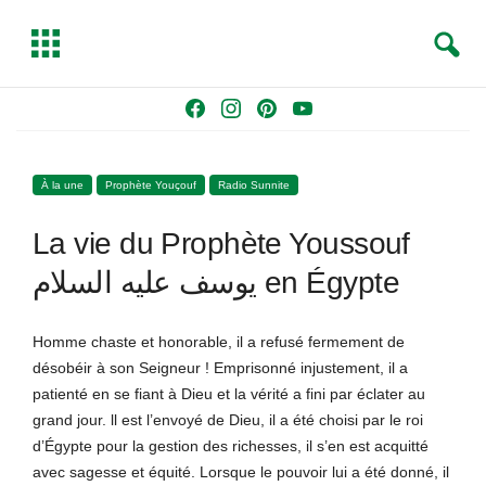
S
T
e
o
a
g
Skip
F
I
P
Y
r
g
to
a
n
i
o
c
l
content
c
s
n
u
h
e
À la une
Prophète Youçouf
Radio Sunnite
e
t
t
T
b
a
e
u
La vie du Prophète Youssouf
o
g
r
b
o
r
e
e
يوسف عليه السلام en Égypte
k
a
s
m
t
Homme chaste et honorable, il a refusé fermement de
désobéir à son Seigneur ! Emprisonné injustement, il a
patienté en se fiant à Dieu et la vérité a fini par éclater au
grand jour. ll est l’envoyé de Dieu, il a été choisi par le roi
d’Égypte pour la gestion des richesses, il s’en est acquitté
avec sagesse et équité. Lorsque le pouvoir lui a été donné, il