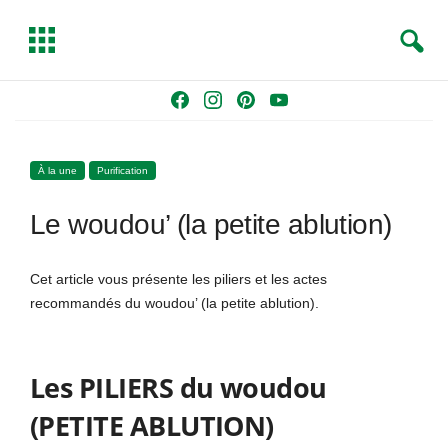
S
T
e
o
a
g
Skip
F
I
P
Y
r
g
to
a
n
i
o
c
l
content
c
s
n
u
h
e
À la une
Purification
e
t
t
T
b
a
e
u
Le woudou’ (la petite ablution)
o
g
r
b
o
r
e
e
k
a
s
Cet article vous présente les piliers et les actes
m
t
recommandés du woudou’ (la petite ablution).
Les PILIERS du woudou
(PETITE ABLUTION)