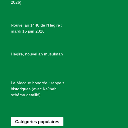
2026)
m
t
o
j
e
Nouvel an 1448 de l’Hégire :
t
mardi 16 juin 2026
s
d
e
B
Hégire, nouvel an musulman
i
e
n
f
La Mecque honorée : rappels
a
historiques (avec Ka^bah
i
schéma détaillé)
s
a
n
Catégories populaires
c