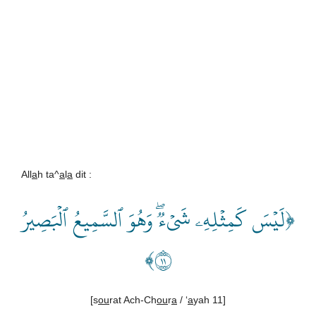
All
a
h ta^
a
l
a
dit :
﴿لَيۡسَ كَمِثۡلِهِۦ شَيۡءٞۖ وَهُوَ ٱلسَّمِيعُ ٱلۡبَصِيرُ
١١﴾
[s
ou
rat Ach-Ch
ou
r
a
/ ‘
a
yah 11]