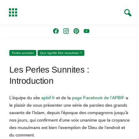
S
T
e
o
a
g
Skip
F
I
P
Y
r
g
to
a
n
i
o
c
l
content
c
s
n
u
h
e
Perles sunnites
Que signifie être musulman ?
e
t
t
T
b
a
e
u
Les Perles Sunnites :
o
g
r
b
o
r
e
e
Introduction
k
a
s
m
t
L’équipe du site
apbif.fr
et de la
page Facebook de l’APBIF
a
le plaisir de vous présenter une série de paroles des grands
savants de l’Islam, depuis l’époque des compagnons jusqu’à
nos jours, qui confirment d’une voix unanime que la croyance
des musulmans est bien l’exemption de Dieu de l’endroit et
du comment.