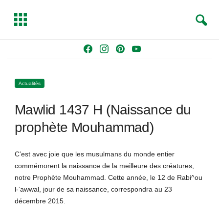
S
T
e
o
a
g
Skip
F
I
P
Y
r
g
to
a
n
i
o
c
l
content
c
s
n
u
h
e
Actualités
e
t
t
T
b
a
e
u
Mawlid 1437 H (Naissance du
o
g
r
b
o
r
e
e
prophète Mouhammad)
k
a
s
m
t
C’est avec joie que les musulmans du monde entier
commémorent la naissance de la meilleure des créatures,
notre Prophète Mouhammad. Cette année, le 12 de Rabi^ou
l-‘awwal, jour de sa naissance, correspondra au 23
décembre 2015.