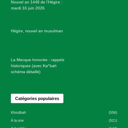
Nouvel an 1448 de l’Hégire :
t
mardi 16 juin 2026
s
d
e
B
Hégire, nouvel an musulman
i
e
n
f
La Mecque honorée : rappels
a
historiques (avec Ka^bah
i
schéma détaillé)
s
a
n
Catégories populaires
c
e
I
Khoutbah
(556)
s
À la une
(521)
l