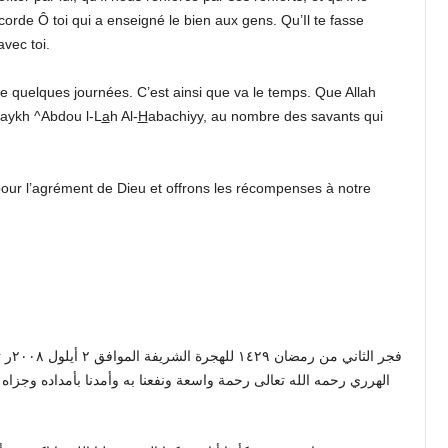
corde Ô toi qui a enseigné le bien aux gens. Qu’Il te fasse
vec toi.
e quelques journées. C’est ainsi que va le temps. Que Allah
aykh ^Abdou l-L
a
h Al-
H
abachiyy, au nombre des savants qui
our l’agrément de Dieu et offrons les récompenses à notre
فجر الثاني من رمضان ١٤٢٩ للهجرة الشريفة الموافق ٢ أيلول ٢٠٠٨ر
ت
الهرري رحمه الله تعالى رحمة واسعة ونفعنا به وأمدنا بأمداده وجزاه 