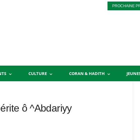
PROCHAINE P
NTS
CULTURE
CORAN & HADITH
JEUNE
érite ô ^Abdariyy