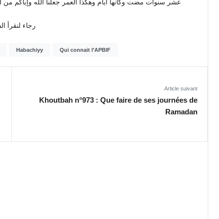
عشر سنوات مضت وكأنها أيام وهكذا العمر جعلنا الله وإياكم من أ
رجاء لنقرأ .
Habachiyy
Qui connait l’APBIF
Article suivant
Khoutbah n°973 : Que faire de ses journées de
Ramadan