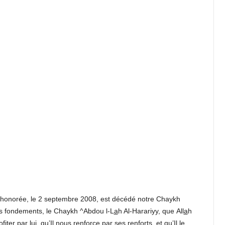
 honorée, le 2 septembre 2008, est décédé notre Chaykh
des fondements, le Chaykh ^Abdou l-L
a
h Al-Harariyy, que All
a
h
iter par lui, qu’Il nous renforce par ses renforts, et qu’Il le