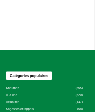
Catégories populaires
Khoutbah
(555)
À la une
(520)
Actualités
(147)
Sagesses et rappels
(58)