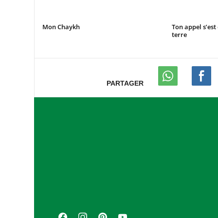
Mon Chaykh
Ton appel s’est
terre
PARTAGER
A
s
s
o
c
i
a