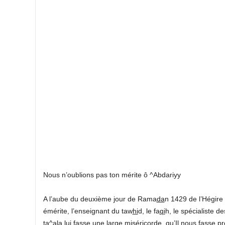
Nous n’oublions pas ton mérite ô ^Abdariyy
A l’aube du deuxième jour de Rama
da
n 1429 de l’Hégire
émérite, l’enseignant du taw
hi
d, le fa
qi
h, le spécialiste 
ta^
a
l
a
lui fasse une large miséricorde, qu’Il nous fasse prof