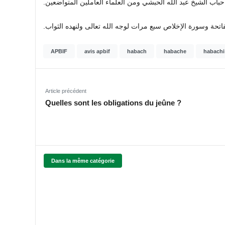
.
حباب الشيخ عبد الله الحبشي ومن العلماء العاملين المتواضعين
الفاتحة وسورة الإخلاص سبع مرات لوجه الله تعالى ولنهده الثواب
APBIF
avis apbif
habach
habache
habachi
Article précédent
Quelles sont les obligations du jeûne ?
Dans la même catégorie