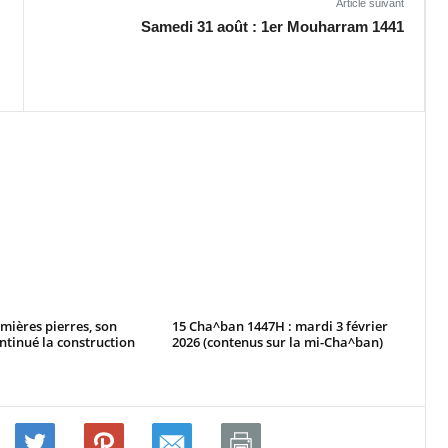
Article suivant
Samedi 31 août : 1er Mouharram 1441
emières pierres, son
15 Cha^ban 1447H : mardi 3 février
ntinué la construction
2026 (contenus sur la mi-Cha^ban)