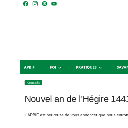
Skip
F
I
P
Y
to
a
n
i
o
content
c
s
n
u
e
t
t
T
b
a
e
u
o
g
r
b
o
r
e
e
k
a
s
m
t
APBIF
FOI
PRATIQUES
SAVA
Actualités
Nouvel an de l’Hégire 144
L’APBIF est heureuse de vous annoncer que nous entrons