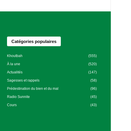
Catégories populaires
Khoutbah
(555)
À la une
(520)
Actualités
(147)
Sagesses et rappels
(58)
Prédestination du bien et du mal
(96)
Radio Sunnite
(45)
Cours
(43)