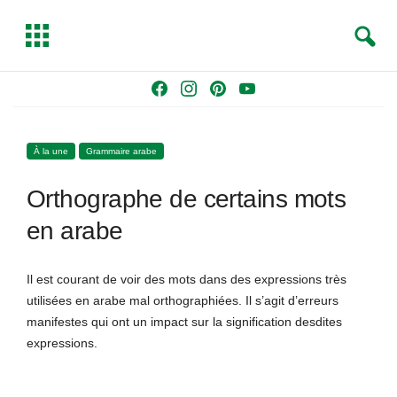
S
T
e
o
a
g
Skip
F
I
P
Y
r
g
to
a
n
i
o
c
l
content
c
s
n
u
h
e
À la une
Grammaire arabe
e
t
t
T
b
a
e
u
Orthographe de certains mots
o
g
r
b
o
r
e
e
en arabe
k
a
s
m
t
Il est courant de voir des mots dans des expressions très
utilisées en arabe mal orthographiées. Il s’agit d’erreurs
manifestes qui ont un impact sur la signification desdites
expressions.