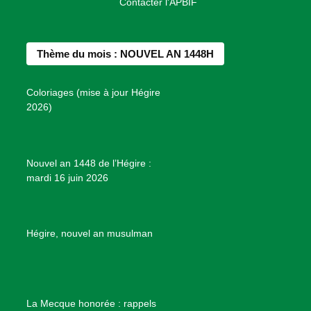
Contacter l'APBIF
c
s
n
u
n
e
t
t
T
d
b
a
e
u
e
Thème du mois : NOUVEL AN 1448H
o
g
r
b
s
o
r
e
e
P
Coloriages (mise à jour Hégire
k
a
s
r
2026)
m
t
o
j
e
Nouvel an 1448 de l’Hégire :
t
mardi 16 juin 2026
s
d
e
B
Hégire, nouvel an musulman
i
e
n
f
La Mecque honorée : rappels