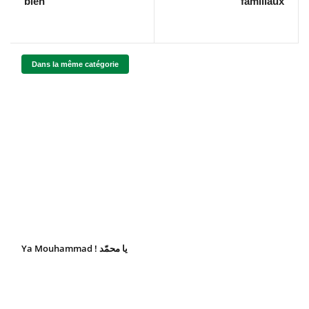
bien
familiaux
Dans la même catégorie
Ya Mouhammad ! يا محمّد